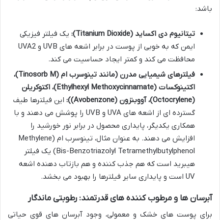
باشد:
تیتانیوم دی اکساید (Titanium Dioxide):
یک فیلتر فیزیکی
ایمن که به خوبی از پوست در برابر اشعه های UVB و UVA2
محافظت می کند و کمتر ایجاد حساسیت می کند.
فیلترهای شیمیایی مدرن (مانند تینوسرب ام (Tinosorb M)،
اکتینوکسات (Ethylhexyl Methoxycinnamate)، اکتوکریلن
(Octocrylene)، آووبنزون (Avobenzone)):
این فیلترها طیف
گسترده ای از اشعه های UVA و UVB را پوشش می دهند و با
همکاری یکدیگر، پایداری محصول در برابر نور خورشید را
افزایش می دهند. به عنوان مثال، تینوسرب ام (Methylene
Bis-Benzotriazolyl Tetramethylbutylphenol) یک فیلتر
هیبرید است که هم جذب کننده و هم بازتاب دهنده اشعه
UV است و پایداری سایر فیلترها را بهبود می بخشد.
آبرسان ها و مرطوب کننده های قدرتمند: رطوبتی ماندگار
برای پوست های خشک و معمولی، وجود آبرسان های قوی حیاتی