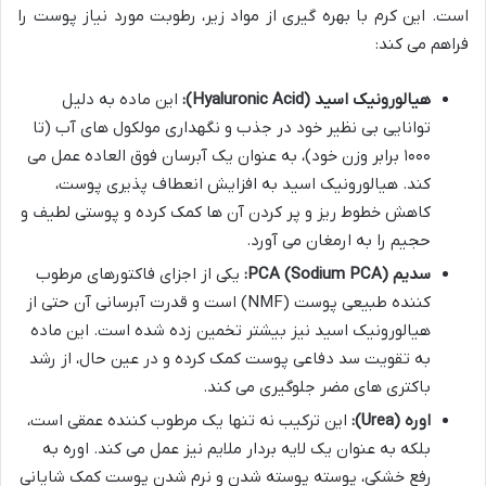
است. این کرم با بهره گیری از مواد زیر، رطوبت مورد نیاز پوست را
فراهم می کند:
هیالورونیک اسید (Hyaluronic Acid):
این ماده به دلیل
توانایی بی نظیر خود در جذب و نگهداری مولکول های آب (تا
۱۰۰۰ برابر وزن خود)، به عنوان یک آبرسان فوق العاده عمل می
کند. هیالورونیک اسید به افزایش انعطاف پذیری پوست،
کاهش خطوط ریز و پر کردن آن ها کمک کرده و پوستی لطیف و
حجیم را به ارمغان می آورد.
سدیم PCA (Sodium PCA):
یکی از اجزای فاکتورهای مرطوب
کننده طبیعی پوست (NMF) است و قدرت آبرسانی آن حتی از
هیالورونیک اسید نیز بیشتر تخمین زده شده است. این ماده
به تقویت سد دفاعی پوست کمک کرده و در عین حال، از رشد
باکتری های مضر جلوگیری می کند.
اوره (Urea):
این ترکیب نه تنها یک مرطوب کننده عمقی است،
بلکه به عنوان یک لایه بردار ملایم نیز عمل می کند. اوره به
رفع خشکی، پوسته پوسته شدن و نرم شدن پوست کمک شایانی