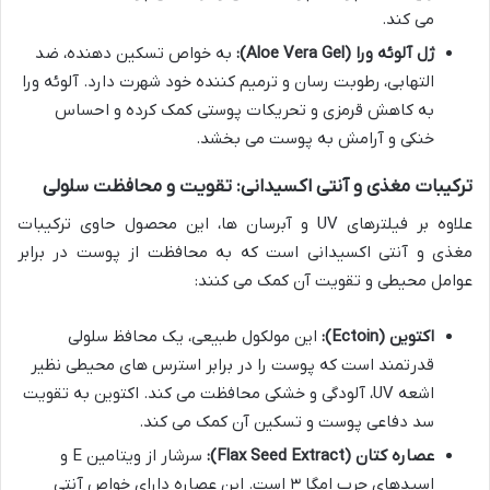
می کند.
ژل آلوئه ورا (Aloe Vera Gel):
به خواص تسکین دهنده، ضد
التهابی، رطوبت رسان و ترمیم کننده خود شهرت دارد. آلوئه ورا
به کاهش قرمزی و تحریکات پوستی کمک کرده و احساس
خنکی و آرامش به پوست می بخشد.
ترکیبات مغذی و آنتی اکسیدانی: تقویت و محافظت سلولی
علاوه بر فیلترهای UV و آبرسان ها، این محصول حاوی ترکیبات
مغذی و آنتی اکسیدانی است که به محافظت از پوست در برابر
عوامل محیطی و تقویت آن کمک می کنند:
اکتوین (Ectoin):
این مولکول طبیعی، یک محافظ سلولی
قدرتمند است که پوست را در برابر استرس های محیطی نظیر
اشعه UV، آلودگی و خشکی محافظت می کند. اکتوین به تقویت
سد دفاعی پوست و تسکین آن کمک می کند.
عصاره کتان (Flax Seed Extract):
سرشار از ویتامین E و
اسیدهای چرب امگا ۳ است. این عصاره دارای خواص آنتی