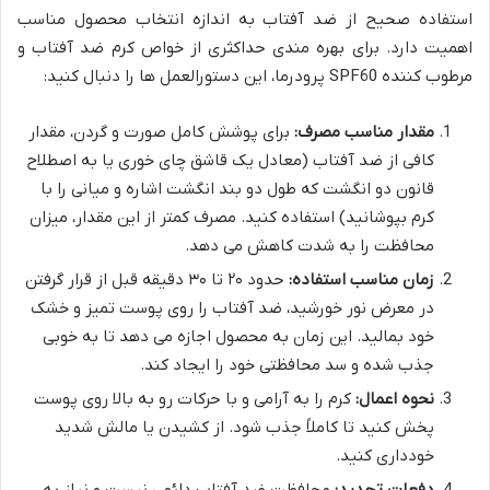
استفاده صحیح از ضد آفتاب به اندازه انتخاب محصول مناسب
اهمیت دارد. برای بهره مندی حداکثری از خواص کرم ضد آفتاب و
مرطوب کننده SPF60 پرودرما، این دستورالعمل ها را دنبال کنید:
مقدار مناسب مصرف:
برای پوشش کامل صورت و گردن، مقدار
کافی از ضد آفتاب (معادل یک قاشق چای خوری یا به اصطلاح
قانون دو انگشت که طول دو بند انگشت اشاره و میانی را با
کرم بپوشانید) استفاده کنید. مصرف کمتر از این مقدار، میزان
محافظت را به شدت کاهش می دهد.
زمان مناسب استفاده:
حدود ۲۰ تا ۳۰ دقیقه قبل از قرار گرفتن
در معرض نور خورشید، ضد آفتاب را روی پوست تمیز و خشک
خود بمالید. این زمان به محصول اجازه می دهد تا به خوبی
جذب شده و سد محافظتی خود را ایجاد کند.
نحوه اعمال:
کرم را به آرامی و با حرکات رو به بالا روی پوست
پخش کنید تا کاملاً جذب شود. از کشیدن یا مالش شدید
خودداری کنید.
دفعات تجدید:
محافظت ضد آفتاب دائمی نیست و نیاز به