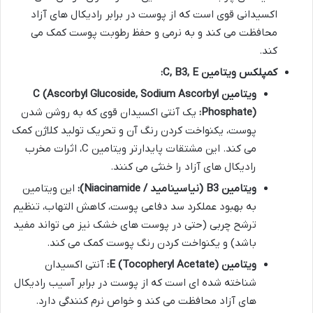
اکسیدانی قوی است که از پوست در برابر رادیکال های آزاد
محافظت می کند و به نرمی و حفظ رطوبت پوست کمک می
کند.
کمپلکس ویتامین C, B3, E:
ویتامین C (Ascorbyl Glucoside, Sodium Ascorbyl
Phosphate):
یک آنتی اکسیدان قوی که به روشن شدن
پوست، یکنواخت کردن رنگ آن و تحریک تولید کلاژن کمک
می کند. این مشتقات پایدارتر ویتامین C، اثرات مخرب
رادیکال های آزاد را خنثی می کنند.
ویتامین B3 (نیاسینامید / Niacinamide):
این ویتامین
به بهبود عملکرد سد دفاعی پوست، کاهش التهاب، تنظیم
ترشح چربی (حتی در پوست های خشک نیز می تواند مفید
باشد) و یکنواخت کردن رنگ پوست کمک می کند.
ویتامین E (Tocopheryl Acetate):
آنتی اکسیدان
شناخته شده ای است که از پوست در برابر آسیب رادیکال
های آزاد محافظت می کند و خواص نرم کنندگی دارد.