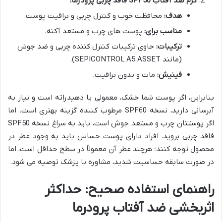
کرم ضد آفتاب SPF50 فاقد چربی پرودرما:
هدف:
محافظت خوب و کنترل چربی و براقیت پوست.
مناسب برای:
پوست های چرب و مستعد آکنه.
ترکیبات:
حاوی ترکیبات کنترل کننده چربی و ضد جوش
(مانند SEPICONTROL A5 ASSET).
فینیش:
مات و بدون براقیت.
بنابراین، اگر پوست شما خشک، معمولی یا دهیدراته است و نیاز به
آبرسانی دارید، نسخه SPF60 مرطوب کننده گزینه بهتری است. اما
اگر پوستتان چرب و مستعد جوش است، باید به سراغ نسخه SPF50
فاقد چربی بروید. افراد دارای پوست حساس باید به وجود عطر در
محصول توجه کنند؛ هرچند عطر آن معمولاً در سطح حداقل است، اما
در صورت سابقه حساسیت شدید، مشاوره با پزشک توصیه می شود.
راهنمای استفاده صحیح: حداکثر
اثربخشی ضد آفتاب پرودرما