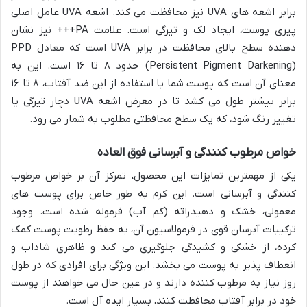
برابر اشعه های UVA نیز محافظت می کند. اشعه UVA عامل اصلی
پیری پوست، ایجاد لک و تیرگی است. علامت PA+++ نیز نشان
دهنده سطح بالای محافظت در برابر UVA است که معادل PPD
(Persistent Pigment Darkening) حدود ۸ تا ۱۶ است. این به
معنای آن است که پوست شما با استفاده از این ضد آفتاب، ۸ تا ۱۶
برابر بیشتر طول می کشد تا در معرض اشعه UVA دچار تیرگی یا
تغییر رنگ شود، که یک سطح محافظتی مطلوب به شمار می رود.
خواص مرطوب کنندگی و آبرسانی فوق العاده
یکی از مهمترین تمایزات این محصول، تمرکز آن بر خواص مرطوب
کنندگی و آبرسانی است. این کرم به طور خاص برای پوست های
معمولی، خشک و دهیدراته (کم آب) فرموله شده است. وجود
ترکیبات آبرسان قوی در فرمولاسیون آن، به حفظ رطوبت پوست کمک
کرده، از خشکی و کشیدگی جلوگیری می کند و ظاهری شاداب و
انعطاف پذیر به پوست می بخشد. این ویژگی برای افرادی که در طول
روز نیاز به مرطوب کننده دارند و در عین حال می خواهند از پوست
خود در برابر آفتاب محافظت کنند، بسیار ایده آل است.