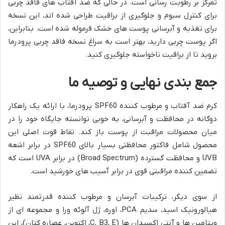
تمرکز بر رطوبت رسانی است. در حالی که ضد آفتاب های فاقد چربی
برای کنترل سبوم و جلوگیری از براقیت طراحی شده اند، این نسخه
برای تغذیه و آبرسانی پوست های خشک فرموله شده است. بنابراین،
اگر پوست چربی دارید، بهتر است به سراغ نسخه فاقد چربی پرودرما
بروید تا از براقیت ناخواسته جلوگیری کنید.
جمع بندی نهایی و توصیه ما
کرم ضد آفتاب و مرطوب کننده SPF60 پرودرما، با ارائه یک راهکار
دوگانه در محافظت و آبرسانی، به خوبی توانسته جایگاه خود را در
میان محصولات مراقبت از پوست باز کند. نقاط قوت اصلی این
محصول شامل فاکتور محافظتی بسیار بالای SPF60 در برابر اشعه
UVB و محافظت گسترده (Broad Spectrum) در برابر UVA است که
تضمین کننده مراقبتی قوی در برابر آسیب های خورشید است.
از سوی دیگر، ترکیبات آبرسان و مرطوب کننده قدرتمند نظیر
هیالورونیک اسید، سدیم PCA، اوره، ژل آلوئه ورا و مجموعه ای از
ویتامین ها و آنتی اکسیدان ها (C, B3, E، اکتوین، عصاره کتان)، این