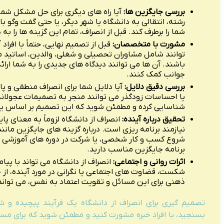
بررسی جایگزین ها:
آیا راه های دیگری برای حل مشکل شما
رشته، انتقالی به دانشگاه یا شهر دیگر، یا حتی گفت وگو ب
شما را برطرف کند. قبل از انصراف، تمام این گزینه ها را به
مشورت با متخصصان:
قبل از تصمیم نهایی، حتماً با افراد 
توانند شامل مشاوران تحصیلی و شغلی، والدین، اساتید مور
باشند. آن ها می توانند دیدگاه های جدیدی را به شما ار
جوانب کمک کنند.
بررسی دقیق دلایل:
آیا دلایل شما برای انصراف منطقی و 
یا احساسات زودگذر می توانند منجر به تصمیمات عجولانه
شناسایی کرده و مطمئن شوید که این تصمیم بر اساس یک
تحقیق درباره آینده:
انصراف از دانشگاه لزوماً به معنای پ
نیازمند برنامه ریزی است. درباره گزینه های جایگزین مانند 
شروع کسب و کار شخصی، یا شرکت در دوره های آموزشی
برنامه جایگزین مناسب دارید.
اثرات روانی و اجتماعی:
انصراف از دانشگاه می تواند با پی
شکست، قضاوت های اجتماعی یا نگرانی در مورد آینده، از 
ذهنی برای این مسائل و تقویت اعتماد به نفس، می تواند ب
تصمیم گیری برای انصراف از دانشگاه یک فرآیند پیچیده و 
بسنجید، با افراد خبره مشورت کنید و مطمئن شوید که برای مس