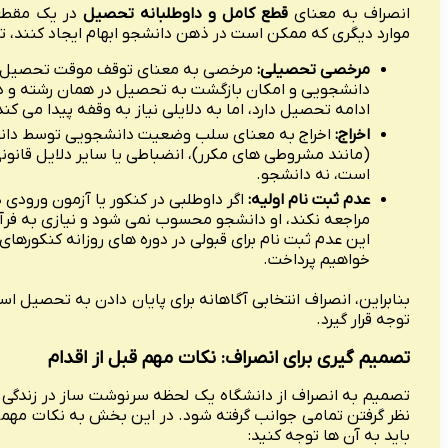
انصراف به معنای
قطع کامل و داوطلبانه تحصیل
در یک مقطع
موارد دیگری که ممکن است در ذهن دانشجو ابهام ایجاد کنند، ت
مرخصی تحصیلی:
مرخصی به معنای توقف موقت تحصیل بر
دانشجویی و امکان بازگشت به تحصیل در همان رشته و 
ادامه تحصیل دارد، اما به دلایلی نیاز به وقفه پیدا می کند
اخراج:
اخراج به معنای سلب وضعیت دانشجویی توسط دانشگ
(مانند مشروطی های مکرر)، انضباطی یا سایر دلایل قانو
است، نه دانشجو.
عدم ثبت نام اولیه:
اگر داوطلبی در کنکور یا آزمون ورودی 
مراجعه نکند، او دانشجو محسوب نمی شود و نیازی به فرآی
این عدم ثبت نام برای قبولی در دوره های روزانه کنکورهای
خواهیم پرداخت.
بنابراین، انصراف انتخابی آگاهانه برای پایان دادن به تحصیل است
توجه قرار گیرد.
تصمیم گیری برای انصراف: نکات مهم قبل از اقدام
تصمیم به انصراف از دانشگاه یک لحظه سرنوشت ساز در زندگی ه
نظر گرفتن تمامی جوانب گرفته شود. در این بخش به نکات مهمی م
باید به آن ها توجه کنید: