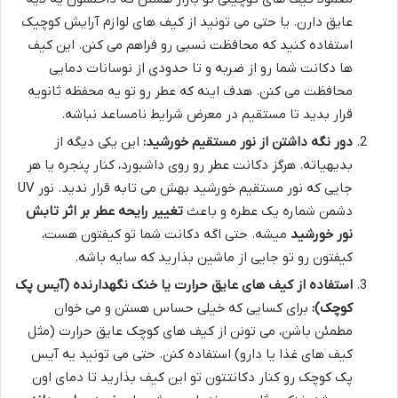
عایق دارن. یا حتی می تونید از کیف های لوازم آرایش کوچیک
استفاده کنید که محافظت نسبی رو فراهم می کنن. این کیف
ها دکانت شما رو از ضربه و تا حدودی از نوسانات دمایی
محافظت می کنن. هدف اینه که عطر رو تو یه محفظه ثانویه
قرار بدید تا مستقیم در معرض شرایط نامساعد نباشه.
دور نگه داشتن از نور مستقیم خورشید:
این یکی دیگه از
بدیهیاته. هرگز دکانت عطر رو روی داشبورد، کنار پنجره یا هر
جایی که نور مستقیم خورشید بهش می تابه قرار ندید. نور UV
دشمن شماره یک عطره و باعث
تغییر رایحه عطر بر اثر تابش
نور خورشید
میشه. حتی اگه دکانت شما تو کیفتون هست،
کیفتون رو تو جایی از ماشین بذارید که سایه باشه.
استفاده از کیف های عایق حرارت یا خنک نگهدارنده (آیس پک
کوچک):
برای کسایی که خیلی حساس هستن و می خوان
مطمئن باشن، می تونن از کیف های کوچک عایق حرارت (مثل
کیف های غذا یا دارو) استفاده کنن. حتی می تونید یه آیس
پک کوچک رو کنار دکانتتون تو این کیف بذارید تا دمای اون