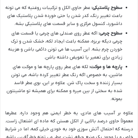
سطوح پلاستیکی:
عطر حاوی الکل و ترکیبات روغنیه که می تونه
باعث تغییر رنگ، کدر شدن یا حتی خورده شدن پلاستیک های
داشبورد، کنسول مرکزی و سایر قسمت های پلاستیکی بشه.
سطوح چرمی:
اگه عطر روی صندلی های چرمی یا قسمت های
چرمی دیگه بریزه، ممکنه باعث ایجاد لکه، خشک شدن و ترک
خوردن چرم بشه. این آسیب ها می تونن دائمی باشن و هزینه
زیادی برای تعمیر یا تعویض داشته باشن.
پارچه ها و موکت:
لکه های عطر روی پارچه ها و موکت های
ماشین، به خصوص اگه رنگ عطر تغییر کرده باشه، می تونن
بسیار زننده و سخت پاک شن. علاوه بر این، بوی عطر فاسد
شده به سختی از بین میره و ممکنه برای همیشه تو ماشینتون
بمونه.
علاوه بر آسیب های مادی، یه خطر ایمنی هم وجود داره. عطرها
معمولاً حاوی درصد بالایی از الکل هستن که ماده ای اشتعال زاست.
درسته که احتمال آتش سوزی خود به خودی خیلی کمه، اما در شرایط
خاص و با وجود یک منبع جرقه، نشت عطر می تونه خطرآفرین باشه.