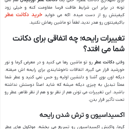
تونه در برابر این شرایط طاقت فرسا مقاومت کنه و خیلی زود
خرید دکانت عطر
کیفیتش رو از دست میده. اگه می خواید
باکیفیتتون رو هدر ندید، لطفاً تو ماشین رهاش نکنید.
تغییرات رایحه؛ چه اتفاقی برای دکانت
شما می افتد؟
وقتی
دکانت عطر
رو تو ماشین رها می کنید و در معرض گرما و نور
خورشید قرار می گیره، اتفاقات ناخوشایندی برای رایحه اش میفته.
دیگه اون بوی آشنا و دلنشین اولیه رو حس نمی کنید و عطر شما
عملاً تبدیل به چیزی دیگه میشه که شاید اصلاً دوستش نداشته
باشید. این تغییرات می تونن هم از نظر بو و هم از نظر ظاهر، عطر رو
تحت تأثیر قرار بدن.
اکسیداسیون و ترش شدن رایحه
گرما، واکنش اکسیداسیون رو تسریع می بخشه. مولکول های عطر