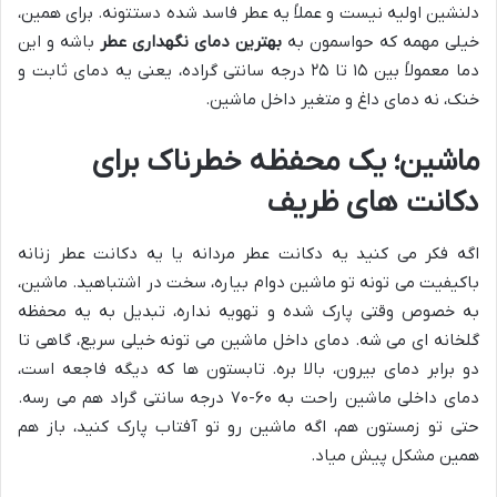
دلنشین اولیه نیست و عملاً یه عطر فاسد شده دستتونه. برای همین،
خیلی مهمه که حواسمون به
بهترین دمای نگهداری عطر
باشه و این
دما معمولاً بین ۱۵ تا ۲۵ درجه سانتی گراده، یعنی یه دمای ثابت و
خنک، نه دمای داغ و متغیر داخل ماشین.
ماشین؛ یک محفظه خطرناک برای
دکانت های ظریف
اگه فکر می کنید یه دکانت عطر مردانه یا یه دکانت عطر زنانه
باکیفیت می تونه تو ماشین دوام بیاره، سخت در اشتباهید. ماشین،
به خصوص وقتی پارک شده و تهویه نداره، تبدیل به یه محفظه
گلخانه ای می شه. دمای داخل ماشین می تونه خیلی سریع، گاهی تا
دو برابر دمای بیرون، بالا بره. تابستون ها که دیگه فاجعه است،
دمای داخلی ماشین راحت به ۶۰-۷۰ درجه سانتی گراد هم می رسه.
حتی تو زمستون هم، اگه ماشین رو تو آفتاب پارک کنید، باز هم
همین مشکل پیش میاد.