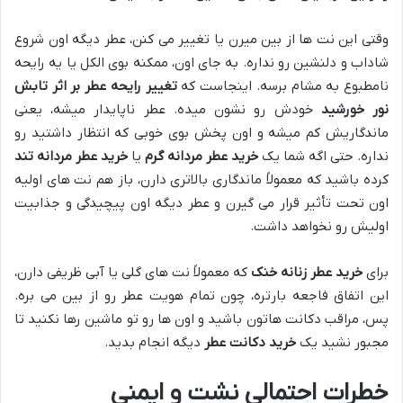
وقتی این نت ها از بین میرن یا تغییر می کنن، عطر دیگه اون شروع
شاداب و دلنشین رو نداره. به جای اون، ممکنه بوی الکل یا یه رایحه
نامطبوع به مشام برسه. اینجاست که
تغییر رایحه عطر بر اثر تابش
نور خورشید
خودش رو نشون میده. عطر ناپایدار میشه، یعنی
ماندگاریش کم میشه و اون پخش بوی خوبی که انتظار داشتید رو
نداره. حتی اگه شما یک
خرید عطر مردانه گرم
یا
خرید عطر مردانه تند
کرده باشید که معمولاً ماندگاری بالاتری دارن، باز هم نت های اولیه
اون تحت تأثیر قرار می گیرن و عطر دیگه اون پیچیدگی و جذابیت
اولیش رو نخواهد داشت.
برای
خرید عطر زنانه خنک
که معمولاً نت های گلی یا آبی ظریفی دارن،
این اتفاق فاجعه بارتره، چون تمام هویت عطر رو از بین می بره.
پس، مراقب دکانت هاتون باشید و اون ها رو تو ماشین رها نکنید تا
مجبور نشید یک
خرید دکانت عطر
دیگه انجام بدید.
خطرات احتمالی نشت و ایمنی