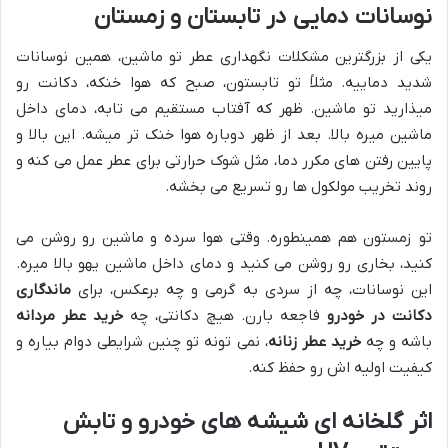
نوسانات دمایی در تابستان و زمستان
یکی از بزرگترین مشکلات نگهداری عطر تو ماشین، همین نوسانات
شدید دماییه. مثلاً تو تابستون، صبح که هوا خنکه، دکانت رو
میذارید تو ماشین. ظهر که آفتاب مستقیم می تابه، دمای داخل
ماشین میره بالا. بعد از ظهر دوباره هوا خنک تر میشه. این بالا و
پایین رفتن های مکرر دما، مثل شوک حرارتی برای عطر عمل می کنه و
روند تخریب مولکول ها رو تسریع می بخشه.
تو زمستون هم همینطوره. وقتی هوا سرده و ماشین رو روشن می
کنید، بخاری رو روشن می کنید و دمای داخل ماشین یهو بالا میره.
این نوسانات، چه از سردی به گرمی و چه برعکس، برای
ماندگاری
دکانت در خودرو
فاجعه بارن. هیچ دکانتی، چه
خرید عطر مردانه
باشه و چه
خرید عطر زنانه
، نمی تونه تو چنین شرایطی دوام بیاره و
کیفیت اولیه اش رو حفظ کنه.
اثر گلخانه ای شیشه های خودرو و تابش