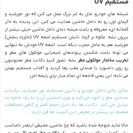
مستقیم UV
شیشه های خودرو، مثل یه لنز بزرگ عمل می کنن که نور خورشید و
گرمای اون رو به داخل ماشین هدایت می کنن. این پدیده به «اثر
گلخانه ای» معروفه و باعث میشه دمای داخل ماشین خیلی بیشتر از
بیرون بشه. علاوه بر گرما، تابش مستقیم اشعه UV (ماوراء بنفش)
خورشید هم یه عامل مخرب دیگه است. اشعه UV خودش به تنهایی
می تونه باعث شکستن پیوندهای شیمیایی مولکول های عطر و
تخریب ساختار مولکولی عطر
بشه. تصور کنید دکانت عطر محبوبتون
رو روی داشبورد یا صندلی عقب رها کردید و آفتاب مستقیم بهش
می تابه؛ این یعنی فاجعه ای تمام عیار برای رایحه اش.
دمای بالای داخل خودرو و تابش مستقیم نور خورشید، ترکیبات
حساس عطر را نابود می کند و بوی دلنشین آن را به یک خاطره بد
تبدیل می کند. دکانت ها، به دلیل حجم کمتر و گاهی محافظت
ضعیف تر، بیشتر در معرض این آسیب ها قرار دارند.
حالا شاید متوجه شده باشید که چرا ماشین، محیطی اینقدر نامناسب
برای نگهداری دکانت عطره. حتی یک
دکانت عطر اورجینال
هم نمی