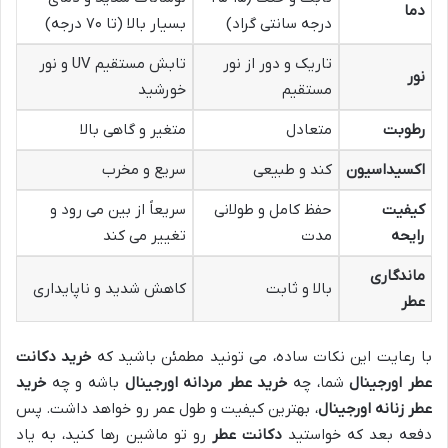
دما
درجه سانتی گراد)
بسیار بالا (تا ۷۰ درجه)
تاریک و دور از نور
تابش مستقیم UV و نور
نور
مستقیم
خورشید
رطوبت
متعادل
متغیر و گاهی بالا
اکسیداسیون
کند و طبیعی
سریع و مخرب
کیفیت
حفظ کامل و طولانی
سریعاً از بین می رود و
رایحه
مدت
تغییر می کند
ماندگاری
بالا و ثابت
کاهش شدید و ناپایداری
عطر
با رعایت این نکات ساده، می تونید مطمئن باشید که
خرید دکانت
عطر اورجینال
شما، چه
خرید عطر مردانه اورجینال
باشه و چه
خرید
عطر زنانه اورجینال
، بهترین کیفیت و طول عمر رو خواهد داشت. پس
دفعه بعد که خواستید
دکانت عطر
رو تو ماشین رها کنید، به یاد