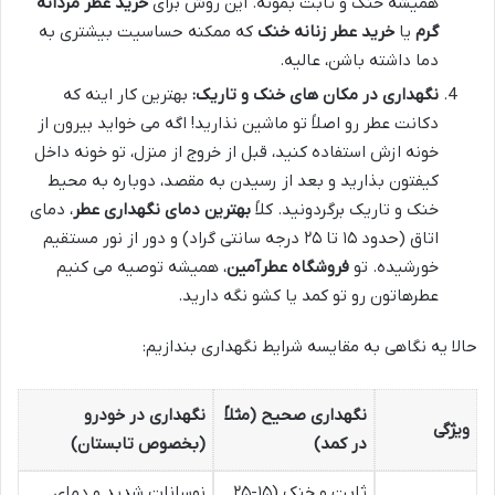
همیشه خنک و ثابت بمونه. این روش برای
خرید عطر مردانه
گرم
یا
خرید عطر زنانه خنک
که ممکنه حساسیت بیشتری به
دما داشته باشن، عالیه.
نگهداری در مکان های خنک و تاریک:
بهترین کار اینه که
دکانت عطر رو اصلاً تو ماشین نذارید! اگه می خواید بیرون از
خونه ازش استفاده کنید، قبل از خروج از منزل، تو خونه داخل
کیفتون بذارید و بعد از رسیدن به مقصد، دوباره به محیط
خنک و تاریک برگردونید. کلاً
بهترین دمای نگهداری عطر
، دمای
اتاق (حدود ۱۵ تا ۲۵ درجه سانتی گراد) و دور از نور مستقیم
خورشیده. تو
فروشگاه عطرآمین
، همیشه توصیه می کنیم
عطرهاتون رو تو کمد یا کشو نگه دارید.
حالا یه نگاهی به مقایسه شرایط نگهداری بندازیم:
نگهداری صحیح (مثلاً
نگهداری در خودرو
ویژگی
در کمد)
(بخصوص تابستان)
ثابت و خنک (۱۵-۲۵
نوسانات شدید و دمای