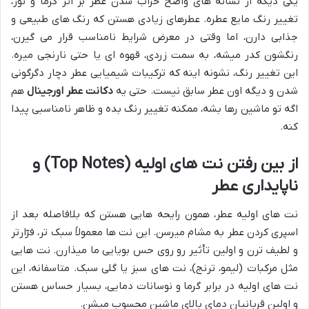
یکی دیگه از نشانه های واضح خراب شدن عطر بر اثر گرما و نور،
تغییر رنگ مایع عطره. عطرهای زیادی هستن که رنگ های طبیعی و
جذابی دارن، اما وقتی در معرض شرایط نامناسب قرار می گیرن،
رنگشون کدر میشه، به سمت زردی، قهوه ای یا حتی نارنجی میره.
این تغییر رنگ، نشونه اینه که ترکیبات شیمیایی عطر دچار دگرگونی
شدن و دیگه اون عطر سابق نیست. حتی یه
دکانت عطر اورجینال
هم
اگه تو ماشین رها بشه، ممکنه تغییر رنگ بده و ظاهر نامناسبی پیدا
کنه.
از بین رفتن نت های اولیه (Top Notes) و
ناپایداری عطر
نت های اولیه عطر، همون رایحه هایی هستن که بلافاصله بعد از
اسپری کردن عطر به مشام میرسن. این نت ها معمولاً سبک تر، فرّارتر
و لطیف ترن و اولین تأثیر رو روی حس بویایی ما میذارن. نت هایی
مثل مرکبات (لیمو، ترنج)، نت های سبز یا گلی سبک. متاسفانه، این
نت های اولیه در برابر گرما و نوسانات دمایی، بسیار حساس هستن
و اولین قربانیان دمای بالای ماشین محسوب میشن.