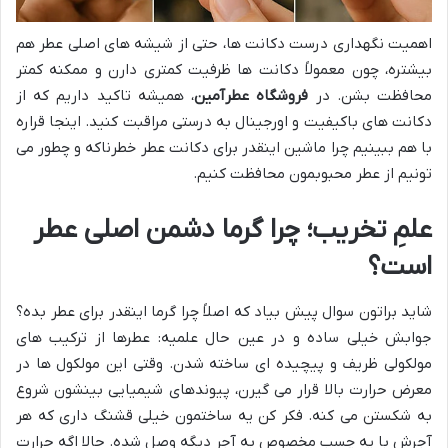
اهمیت نگهداری درست دکانت ها، حتی از شیشه های اصلی عطر هم
بیشتره، چون معمولاً دکانت ها ظرفیت کمتری دارن و ممکنه کمتر
محافظت بشن. در
فروشگاه عطرآمین
، همیشه تاکید داریم که از
دکانت های باکیفیت و اورجینال به درستی مراقبت کنید. اینجا قراره
با هم ببینیم چرا ماشین اینقدر برای دکانت عطر خطرناکه و چطور می
تونیم از عطر محبوبمون محافظت کنیم.
علمِ تخریب؛ چرا گرما دشمن اصلی عطر
است؟
شاید براتون سوال پیش بیاد که اصلاً چرا گرما اینقدر برای عطر بده؟
جوابش خیلی ساده و در عین حال علمیه: عطرها از ترکیب های
مولکولی ظریف و پیچیده ای ساخته شدن. وقتی این مولکول ها در
معرض حرارت بالا قرار می گیرن، پیوندهای شیمیایی بینشون شروع
به شکستن می کنه. فکر کن یه ساختمون خیلی قشنگ داری که هر
آجرش با یه چسب مخصوص به آجر دیگه وصل شده. حالا اگه حرارت