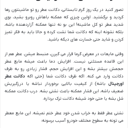
تصور کنید در یک روز گرم تابستانی، دکانت عطر رو تو ماشینتون رها
کردید و برگشتید. اولین چیزی که ممکنه باهاش روبرو بشید، بوی
شدید عطر تو کل ماشینه! این بو نه تنها ممکنه آزاردهنده باشه،
بلکه نشونه اینه که دکانت شما نشت کرده و حالا باید به فکر تمیز
کردن و شاید حتی خسارت های دیگه باشید.
وقتی مایعات در معرض گرما قرار می گیرن، منبسط میشن. عطر هم از
این قاعده مستثنی نیست. افزایش دما باعث میشه مایع عطر
حجمش بیشتر بشه و این افزایش حجم، فشار زیادی رو به ظرف
دکانت وارد می کنه. اگه ظرف دکانت شما (حتی اگه
دکانت عطر
اورجینال
باشه) از کیفیت بالایی برخوردار نباشه یا درزگیریش
ضعیف باشه، این فشار ممکنه باعث نشتی بشه. درب دکانت ممکنه
شل بشه یا حتی خود شیشه دکانت ترک برداره.
نشتی عطر فقط به خراب شدن خود عطر ختم نمیشه. این مایع معطر
می تونه به سطوح مختلف خودرو آسیب برسونه: