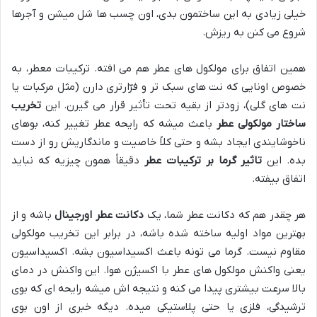
خیلی زیادی به این ساختمون بدی، اون چسب ها شل میشن و آجرها
شروع می کنن به ریزش.
همین اتفاق برای مولکول های عطر هم می افته. ترکیبات معطر، به
خصوص اونایی که نت های سبک تر و فرّارتری دارن (مثل مرکبات یا
نت های گلی)، زودتر از بقیه تحت تأثیر قرار می گیرن. این
تخریب
ساختار مولکولی عطر
باعث میشه که رایحه عطر تغییر کنه، بوهای
ناخوشایندی ایجاد بشه و حتی کلاً خاصیت و ماندگاریش رو از دست
بده. این
تاثیر گرما بر ترکیبات عطر
دقیقاً همون چیزیه که نباید
اتفاق بیفته.
هر چقدر هم که دکانت عطر شما، یک
دکانت عطر اورجینال
باشه و از
بهترین مواد اولیه ساخته شده باشه، در برابر این تخریب مولکولی
مقاوم نیست. گرما می تونه باعث اکسیداسیون بشه. اکسیداسیون
یعنی واکنش مولکول های عطر با اکسیژن هوا. این واکنش در دمای
بالا سرعت بیشتری پیدا می کنه و نتیجه اش میشه رایحه ای که بوی
ترشیدگی، فلزی یا حتی پلاستیکی میده. دیگه خبری از اون بوی