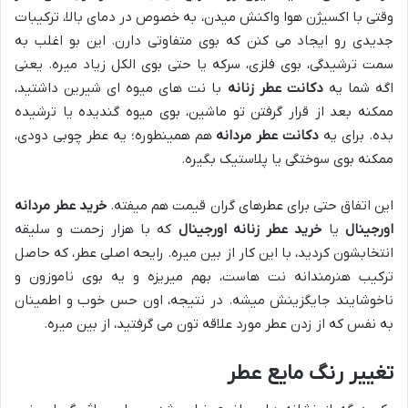
وقتی با اکسیژن هوا واکنش میدن، به خصوص در دمای بالا، ترکیبات
جدیدی رو ایجاد می کنن که بوی متفاوتی دارن. این بو اغلب به
سمت ترشیدگی، بوی فلزی، سرکه یا حتی بوی الکل زیاد میره. یعنی
اگه شما یه
دکانت عطر زنانه
با نت های میوه ای شیرین داشتید،
ممکنه بعد از قرار گرفتن تو ماشین، بوی میوه گندیده یا ترشیده
بده. برای یه
دکانت عطر مردانه
هم همینطوره؛ یه عطر چوبی دودی،
ممکنه بوی سوختگی یا پلاستیک بگیره.
این اتفاق حتی برای عطرهای گران قیمت هم میفته.
خرید عطر مردانه
اورجینال
یا
خرید عطر زنانه اورجینال
که با هزار زحمت و سلیقه
انتخابشون کردید، با این کار از بین میره. رایحه اصلی عطر، که حاصل
ترکیب هنرمندانه نت هاست، بهم میریزه و یه بوی ناموزون و
ناخوشایند جایگزینش میشه. در نتیجه، اون حس خوب و اطمینان
به نفس که از زدن عطر مورد علاقه تون می گرفتید، از بین میره.
تغییر رنگ مایع عطر