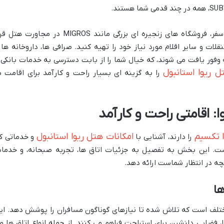
همچنین، برای خریدهای روزمره و مایحتاج سفر، فروشگاه های زنجیره ای بزرگی مانند MIGROS در مجاورت 
لات و سایر اقلام مورد نیاز خود را تهیه کنید. صرافی ها، داروخانه ها 
 وفور یافت می شوند، که خیال شما را از بابت دسترسی به خدمات بانکی 
ل ریوا استانبول
را به گزینه ای بسیار راحت و کارآمد برای اقامت د
: اقامتی راحت و کارآمد
 تکسیم
امکانات هتل ریوا استانبول
را دارند، آشنایی با
و خدماتی ک
 است. این بخش به تفصیل به جزئیات اتاق ها، تجربه صبحانه، و خدما
چه در انتظار شماست ارائه دهد.
ها
ارای ۷۱ اتاق در انواع مختلف است که تلاش شده تا نیازهای گوناگون مسافران را پوشش دهد. ا
 فضایی دلنشین برای استراحت فراهم می کنند. از جمله انواع اتاق ها م