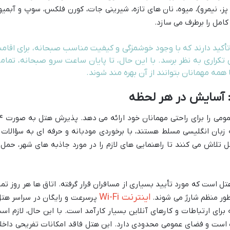
ز، نیمرو)، میوه، نان های تازه، شیرینی جات، کورن فلکس، سوپ و آبمیو
امل را برطرف می سازد.
 تأکید دارند که با وجود خوشمزگی و کیفیت مناسب صبحانه، برای اقام
راری به نظر برسد. با این حال، تا پایان ساعت سرو صبحانه، تمام
همه مهمانان بتوانند از آن بهره مند شوند.
 آسایش در هر لحظه
هتل ریوا استانبول مجموعه ای از خدمات ع
زبان انگلیسی مسلط هستند، با برخوردی مودبانه و حرفه ای به سؤالات 
 تلاش می کنند تا راهنمایی های لازم را در مورد جاذبه های شهر، حمل 
ل است که مورد تأیید بسیاری از مسافران قرار گرفته. اتاق ها هر روز تمی
اینترنت Wi-Fi
طور منظم شارژ می شوند.
پرسرعت و رایگان در سراسر هتل
برای ارتباطات و کارهای آنلاین بسیار کارآمد است. با این حال، لازم اس
 است و فضای عمومی محدودی دارد. این هتل فاقد امکانات تفریحی داخل