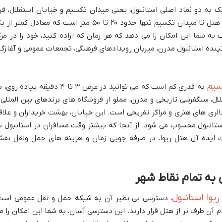
ک به دو نماد اصلی استانبول، یعنی میدان تکسیم و خیابان استقلال، قرا
گرفته است. طبق تجربیات مسافران، فاصله هتل تا میدان تکسیم تنها حدود ۲۰ تا ۵۰ متر است که معادل کمتر 
به شما این امکان را می دهد که هر زمان که اراده کنید، خود را در مرک
نده استانبول مدرن، میزبان رویدادهای فرهنگی، تجمعات عمومی و آغازگا
سیم
به قدری کم است که می توانید در عرض ۳ تا ۴ دقیقه پیاده روی
لال، سنگفرشی تاریخی و مدرن، مملو از فروشگاه های برندهای بین المللی 
الری های هنری و مراکز تفریحی است. این خیابان، بهشت خریداران و علاق
استانبول محسوب می شود. از آنجا که بیشتر وقت مسافران در استانبول ب
 ایده آل هتل ریوا، در صرفه جویی زمان و هزینه های حمل ونقل نق
به تمام نقاط شهر
وا استانبول
، دسترسی بی نظیر آن به شبکه حمل و نقل عمومی است
 آن طرف تر از هتل قرار دارند. این دسترسی آسان، به شما این امکان را م