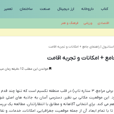
کتاب
داروخانه
ارز دیجیتال
صنعت
ساختمان
تعمیر
اقتصادی
ورزشی
فرهنگ و هنر
ستانبول | راهنمای جامع + امکانات و تجربه اقامت
امع + امکانات و تجربه اقامت
خواندن این مطلب 12 دقیقه زمان میبرد
هتل ریوا استانبول هتلی ۴ ستاره (بر اساس برخی مراجع، ۳ ستاره تاپ) در قلب منطقه تکسیم است که تنها چند قدم
د. این موقعیت مکانی بی نظیر، دسترسی آسان به جاذبه های اصلی شهر
اهم می کند. برای انتخابی آگاهانه و مطابق با انتظاراتتان، مطالعه یک بررس
 با تمام ابعاد آن از جمله موقعیت جغرافیایی، امکانات، خدمات، و نقا