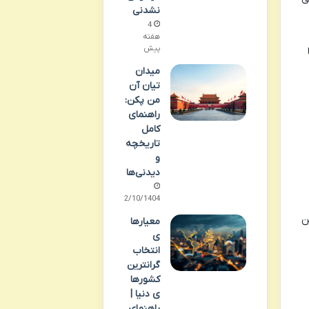
نشدنی
4
هفته
پیش
میدان
تیان آن
من پکن:
راهنمای
کامل
تاریخچه
و
دیدنی‌ها
02/10/1404
ن
معیارها
ی
انتخاب
گرانترین
کشورها
ی دنیا |
راهنمای