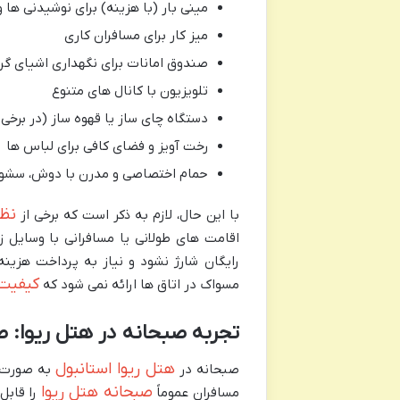
مینی بار (با هزینه) برای نوشیدنی ها و
میز کار برای مسافران کاری
صندوق امانات برای نگهداری اشیای گرا
تلویزیون با کانال های متنوع
دستگاه چای ساز یا قهوه ساز (در برخی
رخت آویز و فضای کافی برای لباس ها
حمام اختصاصی و مدرن با دوش، سشوار 
نظر
با این حال، لازم به ذکر است که برخی از
اقامت های طولانی یا مسافرانی با وسایل ز
رایگان شارژ نشود و نیاز به پرداخت هزین
کیفیت 
مسواک در اتاق ها ارائه نمی شود که
تجربه صبحانه در هتل ریوا: ط
هتل ریوا استانبول
صبحانه در
به صورت ب
صبحانه هتل ریوا
مسافران عموماً
را قابل