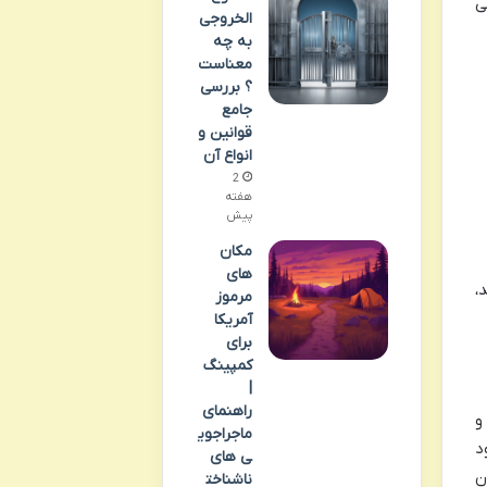
ی
الخروجی
به چه
معناست
؟ بررسی
جامع
قوانین و
انواع آن
2
هفته
پیش
مکان
های
،
مرموز
آمریکا
برای
کمپینگ
|
راهنمای
و
ماجراجوی
د
ی های
ن
ناشناخت