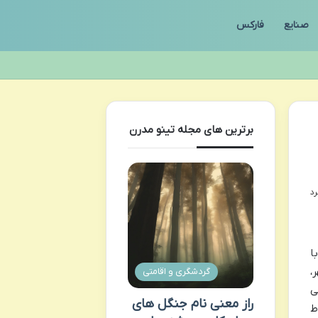
صنایع
فارکس
برترین های مجله تینو مدرن
 با
،
گردشگری و اقامتی
ی
راز معنی نام جنگل های
ط