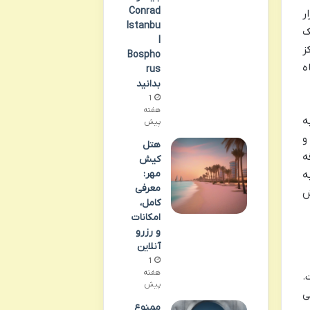
Conrad
ر
Istanbu
از یک
l
ز
Bospho
ه
rus
بدانید
1
هفته
، به
پیش
و
هتل
ه
کیش
مهر:
ه
معرفی
ش
کامل،
امکانات
و رزرو
آنلاین
1
هفته
.
پیش
ی
ممنوع