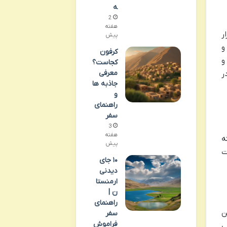
ه
2
هفته
هتل قرار
پیش
و
کرفون
و
کجاست؟
معرفی
ر
جاذبه ها
و
راهنمای
سفر
3
هفته
ه
پیش
ت
۱۰ جای
دیدنی
ارمنستا
ن |
راهنمای
ین
سفر
فراموش
ی