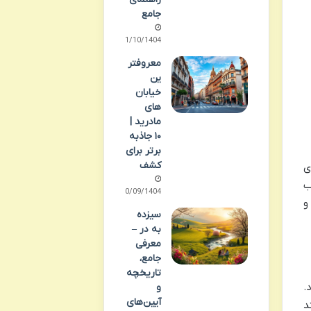
جامع
01/10/1404
معروفتر
ین
خیابان
های
مادرید |
۱۰ جاذبه
برتر برای
کشف
ی
ب
30/09/1404
و
سیزده
به در –
معرفی
جامع،
تاریخچه
.
و
آیین‌های
د