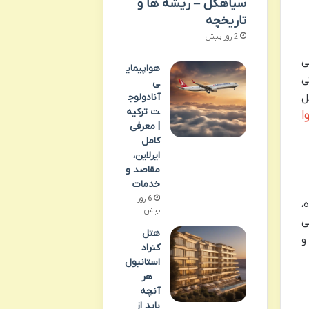
سیاهکل – ریشه ها و
تاریخچه
2 روز پیش
ی
هواپیمای
ی
ی
آنادولوج
ل
ت ترکیه
ا
| معرفی
کامل
ایرلاین،
مقاصد و
خدمات
6 روز
،
پیش
ی
هتل
و
کنراد
استانبول
– هر
آنچه
باید از