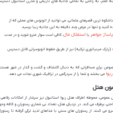
ه کمتر، به راحتی به تمامی جاذبه های تاریخی و مدرن استانبول دسترس
 باشکوه ترین قصرهای عثمانی، می توانید از اتوبوس های محلی که از
 کنید و تنها در عرض چند دقیقه به این جاذبه زیبا برسید.
پاساژ جواهر
استقلال مال
یا
، کافی است سوار مترو شوید و در مدت
(پارک مینیاتوری ترکیه) نیز از طریق خطوط اتوبوسرانی قابل دسترس
صوص برای مسافرانی که به دنبال اکتشاف و گشت و گذار در شهر هستند
یوا
می بخشد و شما را از سردرگمی در ترافیک شهری نجات می دهد.
مون هتل
 عمومی، محوطه اطراف هتل ریوا استانبول نیز سرشار از امکانات رفاهی 
احتی برطرف می کند. در نزدیکی هتل، تعداد بی شماری رستوران و کافه وجو
 سرو می کنند. از رستوران های سنتی با غذاهای لذیذ ترکی گرفته تا رستورا