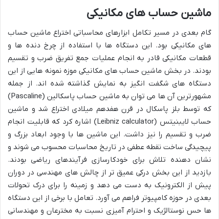
ماشین حساب های مکانیکی
گام بعدی در مسیر تکامل ابزارهای محاسباتی اختراع ماشین حساب
های مکانیکی بود. این دستگاه ها با استفاده از چرخ دنده ها و
قطعات مکانیکی قادر به انجام عملیات جمع تفریق ضرب و تقسیم
بودند. در بخش ماشین حساب های مکانیکی موزه نمونه هایی از این
دستگاه های شگفت انگیز به نمایش گذاشته شده اند. از جمله
مشهورترین آن ها می توان به ماشین حساب پاسکالین (Pascaline)
که توسط بلز پاسکال در قرن هفدهم میلادی اختراع شد و ماشین
حساب لایبنیتس (Leibniz calculator) اشاره کرد که قابلیت انجام
ضرب و تقسیم را نیز داشت. این ماشین ها با وجود ابعاد بزرگ و
پیچیدگی ساخت نقطه عطفی در تاریخ محاسبات محسوب می شوند و
نشان دهنده تلاش برای خودکارسازی فرآیندهای ریاضی بودند.
بازدید از این بخش درکی عمیق تر از چالش های مهندسی در دوران
پیش از الکترونیک به دست می دهد و زمینه را برای درک تحولات
بعدی در حوزه کامپیوتر فراهم می آورد. تعامل با برخی از این دستگاه
ها حس نوستالژیک و احترام آمیزی نسبت به مخترعان و مهندسانی