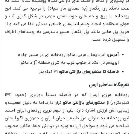
در بسیاری از نقاط از سنگ های بازالتی سیاه پوشیده شده است، که
علت نامگذاری زنگمار (به معنای مار سیاه) را توجیه می کند. این
رودخانه با پیچ و خم های خود، نقش مهمی در شکل گیری آب و
هوای منطقه و ایجاد چشم اندازهای طبیعی دیدنی ایفا می کند و از
طریق پل هایی مانند پل زنگمار، مسیر دسترسی به روستاهای اطراف
را تسهیل کرده است.
آدرس:
آذربایجان غربی، ماکو، رودخانه ای در مسیر جاده
ابریشم در امتداد جنوب غرب به شرق منطقه آزاد ماکو.
فاصله تا منشورهای بازالتی ماکو:
۳۱ کیلومتر
تفرجگاه ساحلی ارس
رودخانه مرزی ارس، که در فاصله نسبتاً دورتری (حدود ۱۳۲
کیلومتری) از
منشورهای بازالتی ماکو
قرار دارد، اما به دلیل اهمیت و
زیبایی اش ارزش اشاره دارد، یکی از مهم ترین رودهای ایران است.
این رودخانه به عنوان مرز طبیعی میان ایران و جمهوری آذربایجان
شناخته می شود و سواحل آن، به ویژه در نزدیکی جلفا، مکانی محبوب
برای تفریح و طبیعت گردی است. سد ارس که بر روی این رودخانه