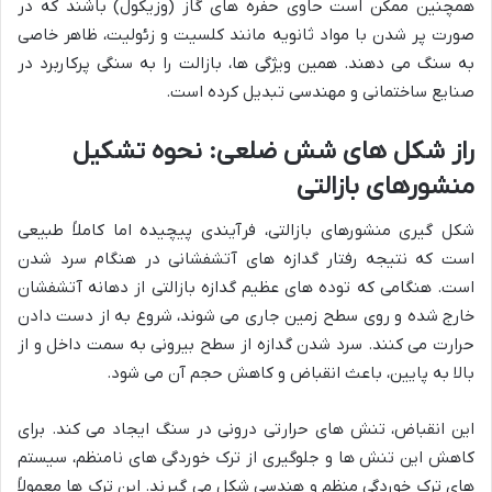
همچنین ممکن است حاوی حفره های گاز (وزیکول) باشند که در
صورت پر شدن با مواد ثانویه مانند کلسیت و زئولیت، ظاهر خاصی
به سنگ می دهند. همین ویژگی ها، بازالت را به سنگی پرکاربرد در
صنایع ساختمانی و مهندسی تبدیل کرده است.
راز شکل های شش ضلعی: نحوه تشکیل
منشورهای بازالتی
شکل گیری منشورهای بازالتی، فرآیندی پیچیده اما کاملاً طبیعی
است که نتیجه رفتار گدازه های آتشفشانی در هنگام سرد شدن
است. هنگامی که توده های عظیم گدازه بازالتی از دهانه آتشفشان
خارج شده و روی سطح زمین جاری می شوند، شروع به از دست دادن
حرارت می کنند. سرد شدن گدازه از سطح بیرونی به سمت داخل و از
بالا به پایین، باعث انقباض و کاهش حجم آن می شود.
این انقباض، تنش های حرارتی درونی در سنگ ایجاد می کند. برای
کاهش این تنش ها و جلوگیری از ترک خوردگی های نامنظم، سیستم
های ترک خوردگی منظم و هندسی شکل می گیرند. این ترک ها معمولاً