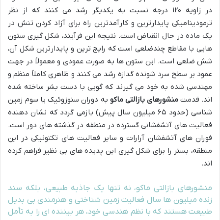
در زاویه ۱۲۰ درجه نسبت به یکدیگر رشد می کنند که از نظر
ترمودینامیکی پایدارترین و کارآمدترین راه برای آزاد کردن تنش در
یک ماده در حال انقباض است. نتیجه این فرآیند، شکل گیری ستون
هایی با مقاطع چندضلعی است که رایج ترین و پایدارترین شکل آن،
شش ضلعی است. این ستون ها به صورت عمودی و معمولاً در جهت
عمود بر سطح سرد شونده گدازه رشد می کنند و ظاهری کاملاً منظم و
مهندسی شده به خود می گیرند که گویی با دست بشر ساخته شده
اند. قدمت
منشورهای بازالتی ماکو
به دوران سنوزوئیک یا سوم زمین
شناسی (حدود ۶۵ میلیون سال پیش) بازمی گردد که نشان دهنده
فعالیت های آتشفشانی گسترده در منطقه در گذشته های دور است.
فوران های آتشفشان آرارات و سایر فعالیت های تکتونیکی در این
منطقه، بستر را برای شکل گیری این پدیده های بی نظیر فراهم کرده
اند.
منشورهای بازالتی ماکو، نه تنها یک جاذبه طبیعی، بلکه سند
زنده میلیون ها سال فعالیت زمین شناختی و هنرمندی بی بدیل
طبیعت هستند که با نظم هندسی خود، هر بیننده ای را به تأمل