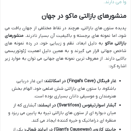
وا می دارند.
منشورهای بازالتی ماکو در جهان
پدیده ستون های بازالتی، هرچند در نقاط مختلفی از جهان یافت می
شود، اما نمونه های برجسته و باکیفیت آن بسیار نادرند.
منشورهای
بازالتی ماکو
به دلیل ابعاد، نظم و زیبایی خود، در رده نمونه های
شاخص جهانی قرار می گیرند و به همین دلیل اهمیت ژئوتوریسمی
بالایی دارند. از معروف ترین نمونه های جهانی می توان به موارد زیر
اشاره کرد:
غار فینگال (Fingal’s Cave) در اسکاتلند:
این غار دریایی
باشکوه، با ستون های بازالتی شش ضلعی خود، الهام بخش
هنرمندان و موسیقی دانان بسیاری بوده است.
آبشار اسوارتیفوس (Svartifoss) در ایسلند:
آبشاری که از
میان دیواره ای از ستون های بازالتی تیره به پایین می ریزد و
منظره ای دراماتیک و خیره کننده ایجاد می کند.
جاینتز کازوی (Giant’s Causeway) در ایرلند شمالی:
یکی از