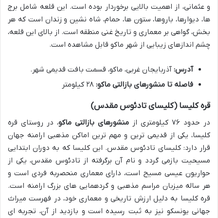
و عثمانی، از اهمیت بالایی برخوردار بوده است. این قلعه شامل برج
ها، دیوارها، باروها، ستون ها، حمام، شاه نشین و زندان است که هر
بخش، گواهی بر معماری و تاریخ غنی منطقه است. از بالای این قلعه،
چشم اندازهای زیبایی از شهر ماکو قابل مشاهده است.
آدرس:
آذربایجان غربی، ماکو، قسمت بافت قدیمی شهر.
فاصله تا منشورهای بازالتی ماکو:
۲۸ کیلومتر
قره کلیسا (کلیسای تادئوس مقدس)
در حدود ۷۶ کیلومتری از
منشورهای بازالتی ماکو
، در روستای قره
کلیسا، یکی از قدیمی ترین و مهم ترین اماکن مذهبی ارامنه جهان
قرار دارد: کلیسای تادئوس مقدس. این کلیسا که به دوران ابتدایی
مسیحیت بازمی گردد و نام آن برگرفته از تادئوس مقدس، یکی از
حواریون عیسی مسیح است، دارای معماری منحصربه فردی است و
هر ساله میزبان مراسم مذهبی و گردهمایی های بزرگ ارامنه است.
قره کلیسا به دلیل ارزش تاریخی و معماری خود، در فهرست میراث
جهانی یونسکو نیز به ثبت رسیده است و بازدید از آن، تجربه ای