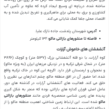
ساخته شده، دریاچه ای وسیع ایجاد کرده که علاوه بر تأمین آب
کشاورزی و برق، به محلی برای ماهیگیری و تفریح تبدیل شده و به
اقتصاد محلی جلفا کمک شایانی می کند.
آدرس:
شهرستان پلدشت، جاده نازک علیا.
فاصله تا منشورهای بازالتی ماکو:
۱۳۲ کیلومتر
آتشفشان های خاموش آرارات
کوه آرارات، با دو قله آتشفشانی بزرگ (۵۱۳۷ متر) و کوچک (۳۸۹۶
متر)، در شمال شرقی ترکیه و در نزدیکی مرزهای ایران (به ویژه ماکو)
و نخجوان و ارمنستان قرار دارد. اگرچه این کوه در خاک ترکیه واقع
شده، اما حضور آن در افق منطقه ماکو، چشم اندازهای بی نظیری را
خلق می کند. فعالیت های آتشفشانی آرارات در گذشته های دور،
عامل اصلی فوران گدازه های بازالتی بوده که منجر به شکل گیری
پدیده های زمین شناسی منحصربه فردی مانند
منشورهای بازالتی
ماکو
شده است. این ارتباط زمین شناختی، اهمیت منطقه ماکو را از
دیدگاه ژئوتوریسم دوچندان می کند.