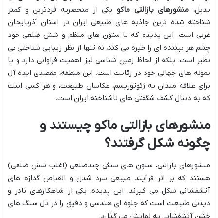
بدیل،
منشورهای بازالتی ماکو
یکی از منحصربه فردترین و کمتر
شناخته شده ترین جاذبه های طبیعی ایران در استان آذربایجان
غربی است. این پدیده که با ستون های منظم و شش ضلعی خود
چشم هر بیننده ای را خیره می کند، نه تنها از نظر زیبایی شناختی بی
نظیر است، بلکه از لحاظ زمین شناسی نیز اهمیت فراوانی دارد و با
نمونه های جهانی خود در رقابت است. این منطقه، مقصدی ایده آل
برای علاقه مندان به ژئوتوریسم، عکاسان طبیعت، و هر کسی است
که به دنبال کشف شگفتی های ناشناخته ایران است.
منشورهای بازالتی ماکو چیستند و
چگونه شکل گرفتند؟
منشورهای بازالتی، ستون های سنگی چندضلعی (اغلب شش ضلعی)
هستند که بر اثر فرآیند طبیعی سرد شدن و انقباض گدازه های
آتشفشانی شکل می گیرند. این پدیده، یکی از شاهکارهای نادر و
دیدنی طبیعت است که جلوه ای هندسی و دقیق را در دل سنگ های
خشن آتشفشانی به نمایش می گذارد.