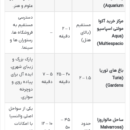
Aquarium)
علوم و هنر.
دسترسی
مرکز خرید آکوا
مستقیم
مستقیم به
مولتی اسپاسیو
۱ – ۲
(بالای
–
فروشگاه ها،
(Aqua
دقیقه
هتل)
رستوران ها و
Multiespacio)
سینما.
پارک بزرگ و
زیبای شهری،
باغ های توریا
۲۰ – ۲۵
۵ – ۷
ایده آل برای
۱.۵ – ۲
(Turia
دقیقه
دقیقه
پیاده روی و
Gardens)
دوچرخه
سواری.
یکی از سواحل
اصلی والنسیا
ساحل مالواروزا
۴۵ –
حدود
۱۰ – ۱۲
با امکانات
۵۰
(Malvarrosa