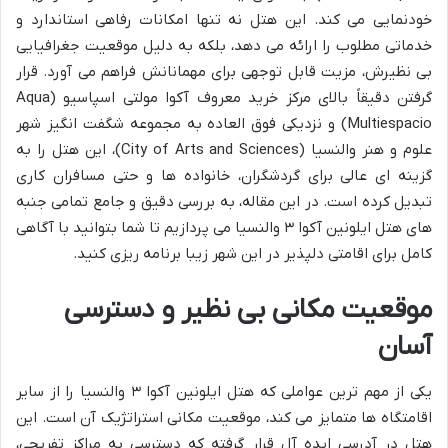
خودنمایی می کند. این هتل نه تنها امکانات رفاهی استاندارد و
خدماتی مطلوب را ارائه می دهد، بلکه به دلیل موقعیت جغرافیایی
بی نظیرش، مزیت قابل توجهی برای مهمانانش فراهم می آورد. قرار
گرفتن دقیقاً بالای مرکز خرید معروف آکوا مولتی اسپاسیو (Aqua
Multiespacio) و نزدیکی فوق العاده به مجموعه شگفت انگیز شهر
علوم و هنر والنسیا (City of Arts and Sciences)، این هتل را به
گزینه ای عالی برای گردشگران، خانواده ها و حتی مسافران کاری
تبدیل کرده است. در این مقاله، به بررسی دقیق و جامع تمامی جنبه
های هتل ایلونین آکوا ۳ والنسیا می پردازیم تا شما بتوانید با آگاهی
کامل برای اقامتی دلپذیر در این شهر زیبا برنامه ریزی کنید.
موقعیت مکانی بی نظیر و دسترسی
آسان
یکی از مهم ترین عواملی که هتل ایلونین آکوا ۳ والنسیا را از سایر
اقامتگاه ها متمایز می کند، موقعیت مکانی استراتژیک آن است. این
هتل در آدرسی ایده آل قرار گرفته که دسترسی به مراکز تفریحی،