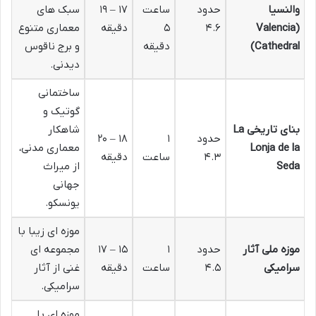
والنسیا
حدود
ساعت
۱۷ – ۱۹
سبک های
(Valencia
۴.۶
۵
دقیقه
معماری متنوع
Cathedral)
دقیقه
و برج ناقوس
دیدنی.
ساختمانی
گوتیک و
بنای تاریخی La
شاهکار
حدود
۱
۱۸ – ۲۰
Lonja de la
معماری مدنی،
۴.۳
ساعت
دقیقه
Seda
از میراث
جهانی
یونسکو.
موزه ای زیبا با
موزه ملی آثار
حدود
۱
۱۵ – ۱۷
مجموعه ای
سرامیکی
۴.۵
ساعت
دقیقه
غنی از آثار
سرامیکی.
موزه ای با