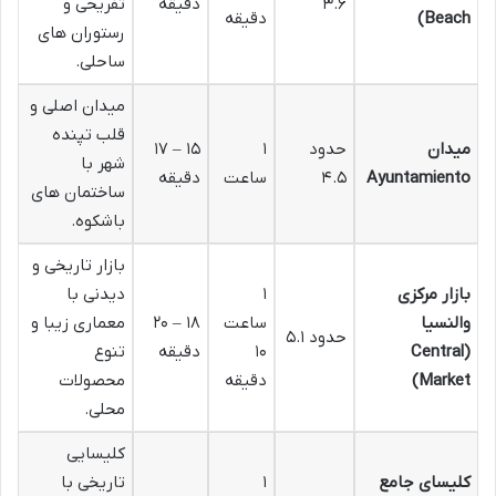
۳.۶
دقیقه
تفریحی و
Beach)
دقیقه
رستوران های
ساحلی.
میدان اصلی و
قلب تپنده
میدان
حدود
۱
۱۵ – ۱۷
شهر با
Ayuntamiento
۴.۵
ساعت
دقیقه
ساختمان های
باشکوه.
بازار تاریخی و
بازار مرکزی
۱
دیدنی با
والنسیا
ساعت
۱۸ – ۲۰
معماری زیبا و
حدود ۵.۱
(Central
۱۰
دقیقه
تنوع
Market)
دقیقه
محصولات
محلی.
کلیسایی
کلیسای جامع
۱
تاریخی با