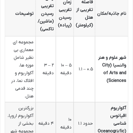
فاصله
زمان
تقریبی
تقریبی از
تقریبی
نام جاذبه/مکان
رسیدن
توضیحات
هتل
رسیدن
(ماشین/
(کیلومتر)
(پیاده)
تاکسی)
مجموعه ای
معماری بی
شهر علوم و هنر
نظیر شامل
والنسیا (City
۵ – ۱۰
۲ – ۳
موزه ها،
۰.۵ – ۱.۱
of Arts and
دقیقه
دقیقه
آکواریوم و
Sciences)
افلاک نما، در
چند قدمی
هتل.
آکواریوم
بزرگترین
اقیانوس
آکواریوم اروپا،
۱۰
شناسی
حدود ۱.۱
۴ دقیقه
بخشی از
دقیقه
(Oceanogràfic
مجموعه شهر