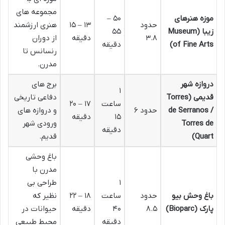
مجموعه های
موزه هنرهای
۵۰ –
حدود
۱۳ – ۱۵
هنری ارزشمند
زیبا (Museum
۵۵
۳.۸
دقیقه
از دوران
of Fine Arts)
دقیقه
رنسانس تا
مدرن.
دروازه شهر
برج های
۱
قدیمی (Torres
دفاعی تاریخی
ساعت
۱۷ – ۲۰
de Serranos /
حدود ۶
و دروازه های
۱۵
دقیقه
Torres de
ورودی شهر
دقیقه
Quart)
قدیم.
باغ وحشی
مدرن با
۱
طراحی بی
باغ وحش بیو
حدود
ساعت
۱۸ – ۲۲
نظیر که
پارک (Bioparc)
۸.۵
۴۰
دقیقه
حیوانات در
دقیقه
محیط طبیعی