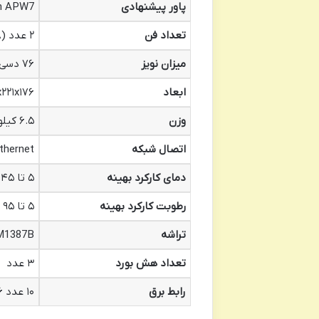
پاور پیشنهادی
Bitmain APW7 (یا مدل ه
تعداد فن
۲ عدد (۱۲۰۳۸)
میزان نویز
۷۶ دسی بل
ابعاد
۱۲۹x۲۲۱x۱۷۶ می
وزن
۶.۵ کیلوگرم
اتصال شبکه
thernet
دمای کارکرد بهینه
۵ تا ۴۵ درجه سانتی گراد
رطوبت کارکرد بهینه
۵ تا ۹۵ درصد
تراشه
BM1387B (۱۶ نان
تعداد هش بورد
۳ عدد
رابط برق
۱۰ عدد ۶ پین PCI-e