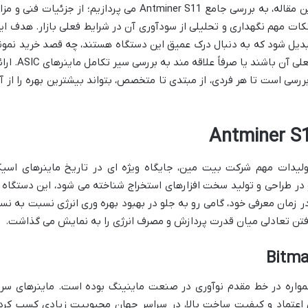
نگهداری دستگاه های استخراج بگیرید. در این مقاله، به بررسی جامع Antminer S11 می پردازیم؛ از جزئیات فنی و 
نکات مهم نگهداری و تحلیلی از سودآوری آن در شرایط فعلی بازار. هدف ای
دیل شود که به دنبال درک عمیق این دستگاه هستند، چه قصد خرید نمون
های کارکرده را داشته باشند، چه از کاربران فعلی آن باشند یا صرفاً علاقه مند به بر
ررسی است تا هر فردی، از مبتدی تا متخصص، بتواند بیشترین بهره را از آ
ه عنوان یکی از تولیدات مهم شرکت بیت مین، جایگاه ویژه ای در تاریخ ماینرهای اسی
شرو در طراحی و تولید سخت افزارهای استخراج شناخته می شود، این دستگاه ر
 نوامبر سال ۲۰۱۸ به بازار عرضه کرد. S11 در زمان معرفی خود، گامی رو به جلو در بهبود بهره وری انرژی نسبت به ن
ن تعادلی میان قدرت پردازش و مصرف انرژی را به نمایش می گذاشت.
مین از زمان تأسیس در سال ۲۰۱۳، همواره در خط مقدم نوآوری در صنعت ماینینگ بوده است. ماینرهای س
د قابل اعتماد و کیفیت ساخت بالا، در سراسر جهان محبوبیت زیادی کسب کرد