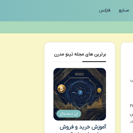
صنایع
فارکس
برترین های مجله تینو مدرن
ینرهای شناخته شده شرکت بیت مین (Bitmain) است که با هش ریت ۲۳
این
ارز دیجیتال
ود،
آموزش خرید و فروش