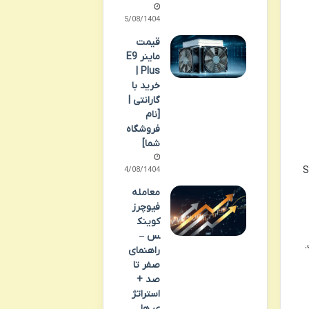
15/08/1404
قیمت
ماینر E9
Plus |
خرید با
گارانتی |
[نام
فروشگاه
شما]
بهره وری انرژی (ژول بر تراهش) که در S11
14/08/1404
معامله
فیوچرز
کوینک
س –
.
راهنمای
صفر تا
صد +
استراتژ
ی ها