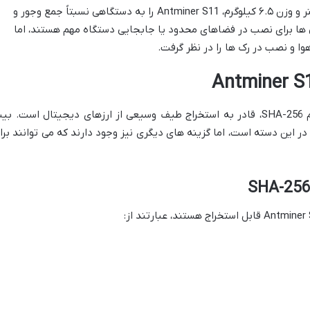
ابعاد ۱۲۹x۲۲۱x۱۷۶ میلی متر و وزن ۶.۵ کیلوگرم، Antminer S11 را به دستگاهی نسبتاً جمع وجور و
 ها برای نصب در فضاهای محدود یا جابجایی دستگاه مهم هستند، اما
ا و نصب در رک ها را در نظر گرفت.
Antminer S11 به دلیل استفاده از الگوریتم SHA-256، قادر به استخراج طیف وسیعی از ارزهای دیجیتال است. ب
ن ارز در این دسته است، اما گزینه های دیگری نیز وجود دارند که می توانند برا