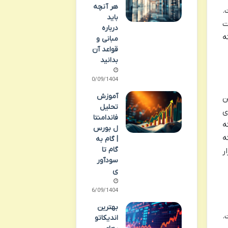
هر آنچه
 S17 قرار گرفت.
باید
بیت
درباره
ه
مبانی و
قواعد آن
بدانید
30/09/1404
آموزش
ن
تحلیل
ی
فاندامنتا
که
ل بورس
ه
| گام به
گام تا
ر
سودآور
ی
26/09/1404
بهترین
ت.
اندیکاتو