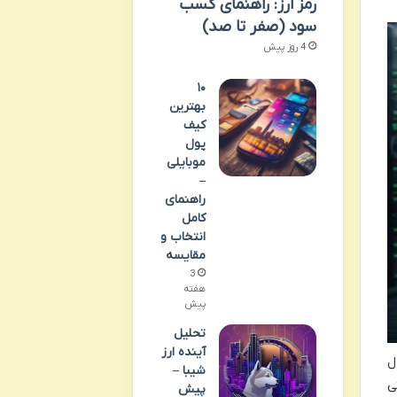
رمز ارز: راهنمای کسب
سود (صفر تا صد)
4 روز پیش
۱۰
بهترین
کیف
پول
موبایلی
–
راهنمای
کامل
انتخاب و
مقایسه
3
هفته
پیش
تحلیل
آینده ارز
ل
شیبا –
ی
پیش