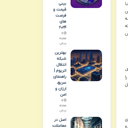
بینی
مزایا
قیمت و
ن
فرصت
ه
های
رسی سیر تکامل ماینرهای ASIC. ارائه
۲۰۲۴
ن
3
هفته
پیش
بهترین
شبکه
انتقال
ک
اتریوم |
راهنمای
ا
سریع،
سل
ارزان و
امن
4
هفته
پیش
ری
اصل در
معاملات:
ه