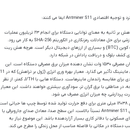
Antminer S11 ایفا می کنند:
هش ریت ۲۳ تراهش بر ثانیه به معنای توانایی دستگاه برای انجام ۲۳ تریلیون عملیات
هش در هر ثانیه است. این قدرت پردازشی برای حل معادلات رمزنگاری در الگوریتم SHA-256 به کار می رود.
SHA-256 الگوریتم اصلی استخراج بیت کوین (BTC) و بسیاری از ارزهای دیجیتال دیگر است. هرچه هش ریت
ای کشف بلوک و دریافت پاداش در شبکه دارد.
توان مصرفی ۱۵۳۰ وات نشان دهنده میزان برق مصرفی دستگاه است. این
فاکتور مستقیماً بر هزینه های عملیاتی ماینینگ تأثیر می گذارد. معیار 
برابر ۶۶.۵ J/TH است، یک شاخص کلیدی برای مقایسه راندمان ماینرهاست. دستگاه هایی با J/TH کمتر، از نظر
ه، در مناطقی با برق گران تر، سودآوری بیشتری خواهند داشت. این معیار
رت پردازشی، چه میزان انرژی مصرف می شود.
وجود دو فن ۱۲۰۳۸ میلی متری برای دفع حرارت تولید شده توسط چیپ ها حیاتی است
با این حال، میزان نویز ۷۶ دسی بل برای Antminer S11 نسبتاً بالاست. این سطح صدا، معادل صدای جاروبرقی یا
ی مسکونی یا دفاتر کاری بسیار آزاردهنده باشد. این موضوع نیاز به
صب دستگاه در مکانی با فاصله مناسب از محل زندگی را مطرح می کند.