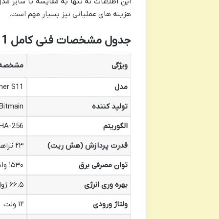
این اطلاعات نه تنها به مقایسه با سایر م
هزینه های عملیاتی نیز بسیار مهم است.
جدول مشخصات فنی کامل Antminer S11
ویژگی
مشخصه
مدل
ner S11
تولید کننده
Bitmain
الگوریتم
HA-256
قدرت پردازش (هش ریت)
۲۳ تراهش بر ثانیه (Th/s) (نسخه های ۲۰.۵ Th/s نیز موجود است)
توان مصرفی برق
۱۵۳۰ وات
بهره وری انرژی
۶۶.۵ ژول بر تراهش (J/TH)
ولتاژ ورودی
۱۲ ولت