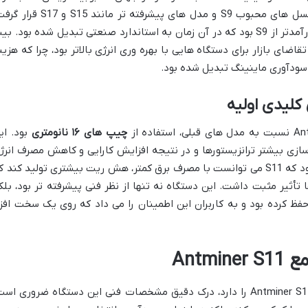
اند. Antminer S11 در فاصله زمانی میان نسل های محبوب S9 و مدل های پیشرفته تر مانند S15 و
هدف اصلی از تولید S11، ارائه یک ارتقاء کارآمدتر از S9 بود که در آن زمان به استاندارد صنعتی تبدیل شده بود. 
اسخگویی به تقاضای بازار برای دستگاه هایی با بهره وری انرژی بالاتر بود، چرا که هزین
سودآوری ماینینگ تبدیل شده بود.
کلیدی اولیه
چیپ های ۱۶ نانومتری
بود. ای
ازی بیشتر ترانزیستورها و در نتیجه افزایش کارایی و کاهش مصرف انرژ
را فراهم آورد. بهبود بهره وری به این معنا بود که S11 می توانست با مصرف برق کمتر، هش ریت بیشتری تولید کند 
 تأثیر مثبت داشت. این دستگاه نه تنها از نظر فنی پیشرفته تر بود، بلک
فظ کرده بود و به کاربران این اطمینان را می داد که روی یک سخت افزا
Ant
برای هر کسی که قصد خرید یا استفاده از Antminer S11 را دارد، درک دقیق مشخصات فنی این دستگاه ضروری اس