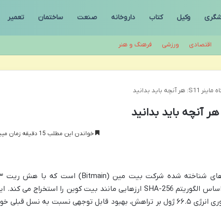
شگری
وکیل
کتاب
داروخانه
صنعت
ساختمان
تعمیر
اقتصادی
ورزشی
فرهنگ و هنر
نچه باید بدانید
خواندن این مطلب 15 دقیقه زمان میبرد
دستگاه ماینر Antminer S11 یکی از ما
تراهش بر ثانیه و مصرف برق ۱۵۳۰ وات، بر اساس الگوریتم SHA-256 ارزهایی مانند بیت کوین را استخراج می کند. 
دستگاه در نوامبر ۲۰۱۸ معرفی شد و با بهره وری انرژی ۶۶.۵ ژول بر تراهش، بهبود قابل توجهی نسبت به نسل قبلی خ