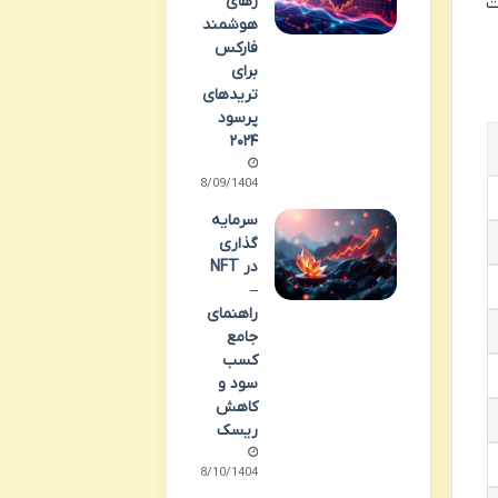
رهای
ت
هوشمند
فارکس
برای
تریدهای
پرسود
۲۰۲۴
08/09/1404
سرمایه
گذاری
در NFT
–
راهنمای
جامع
کسب
سود و
کاهش
ریسک
08/10/1404