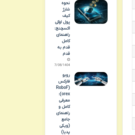
نحوه
شارژ
کیف
پول اوکی
اکسچنج:
راهنمای
کامل
قدم به
قدم
17/08/1404
روبو
فارکس
(RoboF
orex):
معرفی
کامل و
راهنمای
جامع
(ویکی
پدیا)