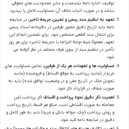
توقیف، اجاره نامه بلندمدت و سایر محدودیت های حقوقی
نباشد و در صورت اثبات خلاف آن، مسئولیت کامل را بپذیرد.
تعهد به تنظیم سند رسمی و تعیین جریمه تاخیر:
در مبایعه
نامه باید تاریخ دقیق حضور طرفین در دفترخانه اسناد رسمی
برای انتقال سند قطعی مشخص شود. برای تضمین انجام این
تعهد، معمولاً شرط «وجه التزام» یا «جریمه تاخیر» برای هر روز
تأخیر در تنظیم سند از سوی طرف متخلف در نظر گرفته می
شود.
مسئولیت ها و تعهدات هر یک از طرفین:
تمامی مسئولیت های
خریدار (مانند پرداخت به موقع اقساط) و فروشنده (مانند
تحویل ملک در تاریخ مقرر و در وضعیت توافق شده) باید به
صورت شفاف در قرارداد ذکر شود.
اهمیت ذکر دقیق نحوه پرداخت و اقساط:
اگر پرداخت ثمن
معامله به صورت اقساطی است، مبلغ هر قسط، تاریخ پرداخت
و روش پرداخت (چک، حواله بانکی و غیره) باید به طور کامل و
دقیق در مبایعه نامه قید شود.
تعیین تکلیف هزینه های انتقال سند و مالیات ها:
معمولاً عرف