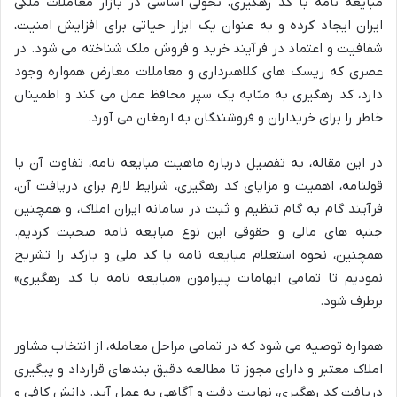
مبایعه نامه با کد رهگیری، تحولی اساسی در بازار معاملات ملکی
ایران ایجاد کرده و به عنوان یک ابزار حیاتی برای افزایش امنیت،
شفافیت و اعتماد در فرآیند خرید و فروش ملک شناخته می شود. در
عصری که ریسک های کلاهبرداری و معاملات معارض همواره وجود
دارد، کد رهگیری به مثابه یک سپر محافظ عمل می کند و اطمینان
خاطر را برای خریداران و فروشندگان به ارمغان می آورد.
در این مقاله، به تفصیل درباره ماهیت مبایعه نامه، تفاوت آن با
قولنامه، اهمیت و مزایای کد رهگیری، شرایط لازم برای دریافت آن،
فرآیند گام به گام تنظیم و ثبت در سامانه ایران املاک، و همچنین
جنبه های مالی و حقوقی این نوع مبایعه نامه صحبت کردیم.
همچنین، نحوه استعلام مبایعه نامه با کد ملی و بارکد را تشریح
نمودیم تا تمامی ابهامات پیرامون «مبایعه نامه با کد رهگیری»
برطرف شود.
همواره توصیه می شود که در تمامی مراحل معامله، از انتخاب مشاور
املاک معتبر و دارای مجوز تا مطالعه دقیق بندهای قرارداد و پیگیری
دریافت کد رهگیری، نهایت دقت و آگاهی به عمل آید. دانش کافی و