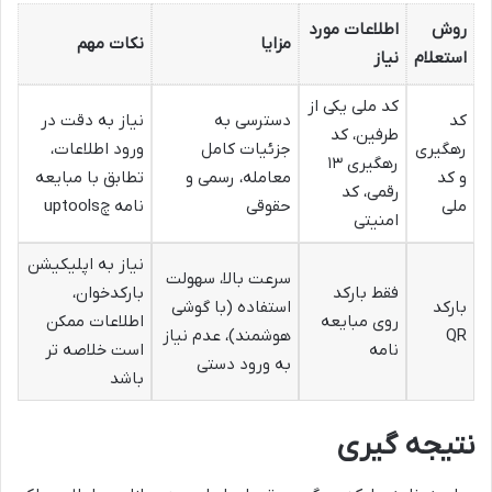
روش
اطلاعات مورد
مزایا
نکات مهم
استعلام
نیاز
کد ملی یکی از
کد
دسترسی به
نیاز به دقت در
طرفین، کد
رهگیری
جزئیات کامل
ورود اطلاعات،
رهگیری ۱۳
و کد
معامله، رسمی و
تطابق با مبایعه
رقمی، کد
ملی
حقوقی
نامه چuptools
امنیتی
نیاز به اپلیکیشن
سرعت بالا، سهولت
فقط بارکد
بارکدخوان،
بارکد
استفاده (با گوشی
روی مبایعه
اطلاعات ممکن
QR
هوشمند)، عدم نیاز
نامه
است خلاصه تر
به ورود دستی
باشد
نتیجه گیری