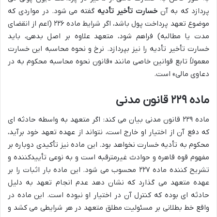
پردازد که به آن
خسارت تأخیر تأدیه
گفته می شود. در مواردی که
موضوع تعهد پرداخت پول باشد، اگر شرایط ماده ۲۲۶ (اعم از انقضای
مدت یا مطالبه) فراهم شود، متعهد علاوه بر اصل بدهی، باید
خسارت تأخیر تأدیه را نیز بپردازد. نرخ و نحوه محاسبه این خسارت
معمولاً تابع قوانین خاصی مانند «قانون نحوه محاسبه محکوم به در
دعاوی مالی» است.
ماده ۲۲۹ قانون مدنی
ماده ۲۲۹ قانون مدنی بیان می کند: اگر متعهد به واسطه حادثه ای
که دفع آن از اختیار او خارج است، نتواند از عهده تعهد خود برآید،
محکوم به تأدیه خسارت نخواهد بود. این ماده نیز تأکیدی دوباره بر
مفهوم قوه قاهره و حوادث غیرمترقبه است و به نوعی تأییدکننده و
تشریح کننده ماده ۲۲۷ محسوب می شود. این ماده بار اثبات را بر
عهده متعهد می گذارد که نشان دهد عدم انجام تعهد به دلیل
حادثه ای بوده که کنترل آن در اختیار او نبوده است. این ماده در
واقع خط بطلانی بر مسئولیت مطلق متعهد در هر شرایطی می کشد و