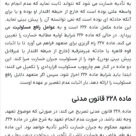
به تأدیه خسارت می شود که نتواند ثابت نماید که عدم انجام به
واسطه علتی بوده است که خارج از حیطه اقتدار او بوده و یا برای
آنکه حادثه ای بوده است که نمی توانسته آن را پیش بینی نماید.
این ماده مکمل ماده ۲۲۶ است و به
عوامل رافع مسئولیت
می
پردازد. در حالی که ماده ۲۲۶ شرایط اولیه مطالبه خسارت را تعیین
می کند، ماده ۲۲۷ راه گریزی برای متعهد فراهم می آورد تا با اثبات
قوه قاهره یا حادثه غیرمترقبه (خارج از حیطه اقتدار یا غیرقابل
پیش بینی بودن)، خود را از مسئولیت جبران خسارت مبرا کند. این
دو ماده در کنار هم چارچوب مسئولیت قراردادی را تکمیل می کنند؛
ابتدا باید شرایط ماده ۲۲۶ احراز شود، سپس اگر متعهد دلایل رافع
مسئولیت را ارائه دهد، بار اثبات عدم تقصیر بر عهده اوست.
ماده ۲۲۸ قانون مدنی
ماده ۲۲۸ قانون مدنی تصریح می کند: در صورتی که موضوع تعهد،
وجه نقد باشد، در صورت عدم انجام تعهد به شرح مقرر در ماده ۲۲۶،
متعهد محکوم به جبران خسارت تأخیر تأدیه خواهد بود. این ماده
به طور خاص به خسارت ناشی از تأخیر در پرداخت دیون پولی می