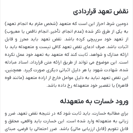
نقض تعهد قراردادی
دومین شرط، احراز این است که متعهد (شخص ملزم به انجام تعهد)
به یکی از طرق ذکر شده (عدم انجام، تأخیر، انجام ناقص یا معیوب)
از تعهد خود سرپیچی کرده باشد. نقض تعهد باید محرز و قابل
اثبات باشد. صرف ادعای نقض تعهد کافی نیست و متعهدله باید با
ارائه مدارک و شواهد، ثابت کند که متعهد به تعهد خود عمل نکرده
است. این موضوع می تواند از طریق ارائه متن قرارداد، اسناد مبادله
شده، شهادت شهود یا هر دلیل اثباتی دیگری صورت گیرد. همچنین،
این نقض تعهد نباید به دلیل عوامل خارج از اراده متعهد (مانند قوه
قاهره) یا تقصیر خود متعهدله رخ داده باشد.
ورود خسارت به متعهدله
برای مطالبه خسارت، باید ثابت شود که در نتیجه نقض تعهد، ضرر و
زیانی به متعهدله وارد شده است. این خسارت باید واقعی، محقق و
قابل تقویم (قابل ارزیابی مالی) باشد. ضرر احتمالی یا فرضی، مبنای