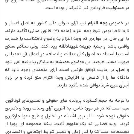
در مسئولیت قراردادی نیز تأثیرگذار بوده است.
در خصوص
وجه التزام
نیز، آرای دیوان عالی کشور به اصل اعتبار و
لازم الاجرا بودن شرط وجه التزام (ماده ۲۳۰ قانون مدنی) تأکید دارند.
با این حال، در مواردی که وجه التزام به وضوح نامتناسب با خسارت
واقعی باشد و جنبه
جریمه غیرعادلانه
پیدا کند، برخی محاکم ممکن
است با استناد به اصول کلی عدالت و انصاف، در اعمال آن تعدیلاتی
صورت دهند، هرچند این موضوع همیشه به سادگی پذیرفته نمی شود
و اصل، بر رعایت توافق طرفین است. آرای متعددی وجود دارد که
دادگاه ها را از کاهش یا افزایش وجه التزام منع کرده و بر لزوم
اجرای عین شرط توافق شده تأکید دارند.
با توجه به حجم گسترده پرونده های حقوقی و تفسیرهای گوناگون،
مهم است که در هر مورد خاص، به آخرین آرای وحدت رویه و دکترین
حقوقی توجه شود تا از بروز اشتباه در تحلیل و طرح دعوا جلوگیری
گردد. رویه قضایی نه یک مفهوم ثابت، بلکه مجموعه ای پویا از
تصمیمات است که با گذر زمان و تغییر شرایط اجتماعی و اقتصادی،