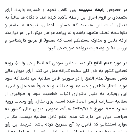
در خصوص
رابطه سببیت
بین نقض تعهد و خسارت وارده، آرای
متعددی بر لزوم احراز این رابطه تأکید کرده اند. دادگاه ها غالباً به
دنبال اثبات این هستند که خسارت ادعایی، نتیجه مستقیم و
بلاواسطه تخلف متعهد باشد و نه پیامد عوامل دیگر. این امر نیازمند
ارائه دلایل و مدارک مستحکم است که معمولاً از طریق کارشناسی و
بررسی دقیق وضعیت پرونده صورت می گیرد.
در مورد
عدم النفع
(از دست دادن سودی که انتظار می رفت)، رویه
قضایی کشور به طور کلی سخت گیرانه عمل می کند. آرای دیوان عالی
کشور معمولاً عدم النفع را در صورتی قابل مطالبه می دانند که سود
مورد انتظار «قطعی و مسلم» بوده باشد و نه صرفاً «محتمل و ظنی».
این رویکرد به دلیل دشواری اثبات قطعیت سود و جلوگیری از
مطالبه خسارات فرضی اتخاذ شده است. برای مثال، رأی وحدت رویه
شماره ۷۳۳ مورخ ۱۳۹۳/۷/۱۵ هیأت عمومی دیوان عالی کشور به
صراحت بیان می دارد که عدم النفع قابل مطالبه نیست، مگر در
موارد استثنایی که قانون به آن تصریح کرده باشد. هرچند این رأی
بیشتر مربوط به عدم النفع ناشی از مسئولیت قهری است، اما روح آن