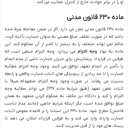
او را در برابر حوادث خارج از کنترل، حمایت می کند.
ماده ۲۳۰ قانون مدنی
ماده ۲۳۰ قانون مدنی مقرر می دارد: اگر در ضمن معامله شرط شده
باشد که در صورت تخلف، مبلغ معینی به عنوان خسارت تأدیه گردد،
حاکم نمی تواند متخلف را به بیشتر یا کمتر از آن محکوم کند. این
ماده به نهاد
وجه التزام
می پردازد. وجه التزام مبلغی است که
طرفین در قرارداد پیشاپیش برای جبران خسارت ناشی از عدم انجام
یا تأخیر در انجام تعهد، توافق می کنند. وجود وجه التزام، مطالبه
خسارت را تا حد زیادی از پیچیدگی های اثبات خسارت واقعی و رابطه
سببیت می رهاند. در صورت وجود وجه التزام، متعهدله صرفاً با
اثبات نقض تعهد (طبق شرایط ماده ۲۲۶) می تواند مطالبه وجه
التزام را کند و دادگاه نیز مکلف به محکوم کردن متعهد به همان
مبلغ توافق شده است، مگر اینکه شرایط خاصی (مانند عدم تناسب
فاحش) مطرح شود. ماده ۲۳۰ این استثنا را بر قاعده عمومی اثبات
خسارت وارده، وارد می کند و به طرفین قرارداد امکان می دهد تا
ریسک های خود را از قبل مدیریت کنند.