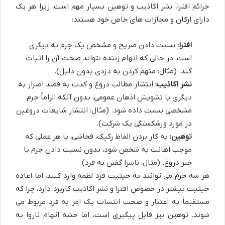
جرائم افترا، نشر اکاذیب و توهین بسیار مهم است، زیرا هر یک
دارای ارکان و مجازات های خاص خود هستند:
افترا:
نسبت دادن صریح و مشخص یک جرم به دیگری
است، در حالی که اتهام زننده نتواند صحت آن را اثبات
کند. (مثال: متهم کردن به دزدی بدون دلیل).
نشر اکاذیب:
انتشار مطالب دروغ و کذب به قصد اضرار به
دیگری یا تشویش اذهان عمومی، بدون آنکه الزاماً جرم
مشخصی نسبت داده شود. (مثال: انتشار شایعات دروغین
در مورد ورشکستگی یک شرکت).
توهین:
به کار بردن الفاظ رکیک، فحاشی، یا هر عملی که
موجب اهانت به شخص شود، بدون نسبت دادن جرم یا
خبر دروغ. (مثال: ناسزا گفتن به فرد).
هر سه جرم می توانند به حیثیت فرد لطمه وارد کنند، اما اعاده
حیثیت بیشتر در خصوص افترا و نشر اکاذیب کاربرد دارد، چرا که
مستقیماً به اعتبار و صحت انتساب یک امر به فرد مربوط می
شوند. توهین نیز قابل پیگیری است، اما جنبه اتهام ناروا به