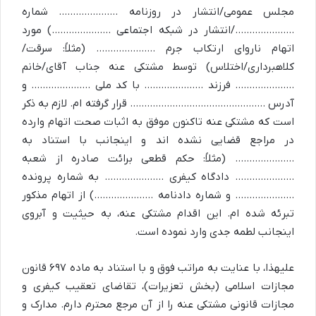
مجلس عمومی/انتشار در روزنامه ………………… شماره
…………………/انتشار در شبکه اجتماعی …………………) مورد
اتهام ناروای ارتکاب جرم ………………… (مثلاً: سرقت/
کلاهبرداری/اختلاس) توسط مشتکی عنه جناب آقای/خانم
………………… فرزند ………………… با کد ملی ………………… و
آدرس ………………………………………… قرار گرفته ام. لازم به ذکر
است که مشتکی عنه تاکنون موفق به اثبات صحت اتهام وارده
در مراجع قضایی نشده اند و اینجانب با استناد به
………………… (مثلاً: حکم قطعی برائت صادره از شعبه
………………… دادگاه کیفری ………………… به شماره پرونده
………………… و شماره دادنامه …………………) از اتهام مذکور
تبرئه شده ام. این اقدام مشتکی عنه، به حیثیت و آبروی
اینجانب لطمه جدی وارد نموده است.
علیهذا، با عنایت به مراتب فوق و با استناد به ماده ۶۹۷ قانون
مجازات اسلامی (بخش تعزیرات)، تقاضای تعقیب کیفری و
مجازات قانونی مشتکی عنه را از آن مرجع محترم دارم. مدارک و