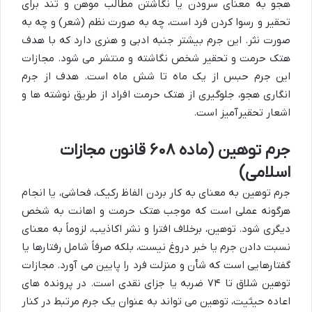
هجو به معنای سرودن یا نگاشتن مطالب موهن و تند برای
تحقیر و رسوا کردن فرد است، چه به صورت نظم (شعر) و چه به
صورت نثر. این جرم بیشتر جنبه ادبی و هنری دارد که با هدف
هتک حرمت و تحقیر شخص نگاشته و منتشر می شود. مجازات
این جرم حبس از یک ماه تا شش ماه است. هدف از جرم
انگاری هجو، جلوگیری از هتک حرمت افراد از طریق نوشته ها و
اشعار تحقیرآمیز است.
جرم توهین (ماده ۶۰۸ قانون مجازات
اسلامی)
جرم توهین به معنای به کار بردن الفاظ رکیک، فحاشی، یا انجام
هرگونه عملی است که موجب هتک حرمت و اهانت به شخص
دیگری شود. توهین، برخلاف افترا و نشر اکاذیب، لزوماً به معنای
نسبت دادن جرم یا خبر دروغ نیست، بلکه صرفاً شامل رفتارها یا
گفتارهایی است که شأن و منزلت فرد را پایین می آورد. مجازات
توهین شلاق تا ۷۴ ضربه یا جزای نقدی است. در پرونده های
اعاده حیثیت، توهین می تواند به عنوان یک جرم مرتبط در کنار