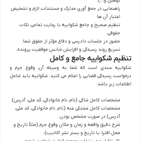
توهین و…).
راهنمایی در جمع آوری مدارک و مستندات لازم و تشخیص
اعتبار آن ها.
تنظیم صحیح و جامع شکواییه با رعایت تمامی نکات
حقوقی.
حضور در جلسات دادرسی و دفاع مؤثر از حقوق شما.
تسریع روند رسیدگی و افزایش شانس موفقیت پرونده.
تنظیم شکواییه جامع و کامل
شکواییه سندی است که شما به وسیله آن، وقوع جرم و
درخواست رسیدگی قضایی را اعلام می کنید. شکواییه باید شامل
اطلاعات زیر باشد:
مشخصات کامل شاکی (نام، نام خانوادگی، کد ملی، آدرس).
مشخصات کامل مشتکی عنه (نام، نام خانوادگی، کد ملی،
آدرس) در صورت مشخص بودن.
شرح دقیق واقعه و زمان و مکان وقوع جرم (مثلاً تاریخ و
محل افترا، یا تاریخ و بستر نشر اکاذیب).
ذکر دلایل و مستندات موجود (مانند شهادت شهود،