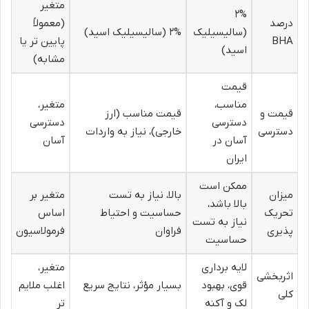
متغیر
۲%
درصد
(معمولاً
(سالیسیلیک
۲% (سالیسیلیک اسید)
BHA
پایین تر یا
اسید)
مشابه)
قیمت
مناسب،
متغیر،
قیمت و
قیمت مناسب (ارز
دسترسی
دسترسی
دسترسی
خارجی)، نیاز به واردات
آسان در
آسان
ایران
ممکن است
میزان
بالا، نیاز به تست
متغیر بر
بالا باشد،
تحریک
حساسیت و احتیاط
اساس
نیاز به تست
پذیری
فراوان
فرمولاسیون
حساسیت
لایه برداری
متغیر،
اثربخشی
قوی، بهبود
بسیار مؤثر، نتایج سریع
اغلب ملایم
کلی
لک و آکنه
تر