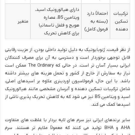
دارای هیالورونیک اسید،
ترکیبات
احتمالاً دارد
ویتامین B5، عصاره
تسکین
(بسته به
متغیر
هویج و فلفل تاسمانیا
دهنده
فرمول کامل)
برای کاهش تحریک
از نظر قیمت، ژنوبایوتیک به دلیل تولید داخلی بودن، از مزیت رقابتی
قابل توجهی برخوردار است و دسترسی به آن برای مصرف کنندگان
ایرانی بسیار آسان تر است. در حالی که The Ordinary ممکن است
نیاز به سفارش از خارج از کشور و تحمل هزینه های بیشتر داشته
باشد. با این حال، فرمولاسیون اوردینری علاوه بر اسیدهای اصلی،
شامل ترکیبات تسکین دهنده و آبرسان مشخصی مانند هیالورونیک
اسید و ویتامین B5 نیز می شود که به کاهش تحریک پذیری ناشی از
اسیدها کمک می کند.
سایر برندهای ایرانی نیز سرم های لایه بردار با غلظت های متفاوت
AHA و BHA تولید می کنند که معمولاً ملایم تر هستند. سرم