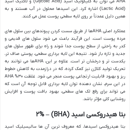
AHA می توان به گلیکولیک اسید (Glycolic Acid) و لاکتیک اسید
(Lactic Acid) اشاره کرد. این اسیدها محلول در آب هستند و به
همین دلیل عمدتاً بر روی لایه سطحی پوست عمل می کنند.
عملکرد اصلی AHAها از طریق سست کردن پیوندهای بین سلول های
مرده پوست است. این فرآیند باعث می شود سلول های قدیمی و
کدر به راحتی از سطح پوست جدا شوند و راه برای ظهور سلول های
جدید و تازه باز شود. نتیجه این لایه برداری سطحی، پوستی صاف تر،
یکدست تر و درخشان تر است. علاوه بر این، AHAها می توانند به
تحریک تولید کلاژن نیز کمک کرده، که در درازمدت به کاهش خطوط
ریز و بهبود قابلیت ارتجاعی پوست منجر می شود. غلظت ۳۰% AHA
در این سرم، نشان دهنده توان لایه برداری قابل توجه آن است که
می تواند برای رفع لک های سطحی، بهبود بافت پوست و افزایش
روشنایی کلی مؤثر باشد.
بتا هیدروکسی اسید (BHA) – ۲%
بتا هیدروکسی اسیدها، که معروف ترین آن ها سالیسیلیک اسید