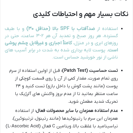
نکات بسیار مهم و احتیاطات کلیدی
استفاده از
ضدآفتاب با SPF بالا (حداقل ۳۰)
و با طیف
گسترده، هر روز صبح و تمدید آن هر ۲-۳ ساعت، حتی در
روزهای ابری و در منزل،
کاملاً اجباری و غیرقابل چشم پوشی
است.
پوست لایه برداری شده به شدت در برابر آسیب های
ناشی از نور خورشید حساس است.
تست حساسیت (Patch Test):
قبل از اولین استفاده از سرم
روی تمام صورت، مقدار کمی از آن را روی قسمت کوچکی از
پوست (مانند پشت گوش یا داخل بازو) تست کنید و ۲۴
ساعت منتظر بمانید تا از عدم بروز واکنش های آلرژیک یا
تحریک شدید مطمئن شوید.
عدم استفاده همزمان با سایر محصولات فعال:
از استفاده
همزمان این سرم با رتینوئیدها (مانند رتینول، ترتینوئین)،
نیاسینامید با غلظت بالا، ویتامین C فعال (L-Ascorbic Acid)