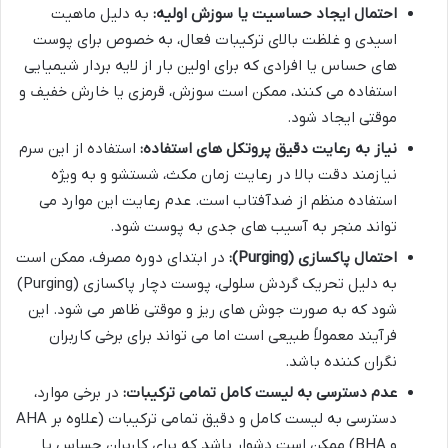
احتمال ایجاد حساسیت یا سوزش اولیه:
به دلیل ماهیت
اسیدی و غلظت بالای ترکیبات فعال، به خصوص برای پوست
های حساس یا افرادی که برای اولین بار از لایه بردار شیمیایی
استفاده می کنند، ممکن است سوزش، قرمزی یا خارش خفیف و
موقتی ایجاد شود.
نیاز به رعایت دقیق پروتکل های استفاده:
استفاده از این سرم
نیازمند دقت بالا در رعایت زمان مکث، شستشو و به ویژه
استفاده منظم از ضدآفتاب است. عدم رعایت این موارد می
تواند منجر به آسیب های جدی به پوست شود.
احتمال پاکسازی (Purging):
در ابتدای دوره مصرف، ممکن است
به دلیل تحریک گردش سلولی، پوست دچار پاکسازی (Purging)
شود که به صورت جوش های ریز و موقتی ظاهر می شود. این
فرآیند معمولاً طبیعی است اما می تواند برای برخی کاربران
نگران کننده باشد.
عدم دسترسی به لیست کامل تمامی ترکیبات:
در برخی موارد،
دسترسی به لیست کامل و دقیق تمامی ترکیبات (علاوه بر AHA
و BHA) ممکن است دشوار باشد که برای کاربران حساس یا