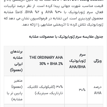
قیمت مناسب، شهرت جهانی پیدا کرده است. از نظر درصد ترکیبات
فعال، سرم ژنوبایوتیک با ۳۰% AHA و ۲% BHA، کاملاً مشابه
محصول اوردینری است. این تشابه در فرمولاسیون نشان می دهد که
ژنوبایوتیک تلاش کرده تا اثربخشی مشابهی را ارائه دهد.
جدول مقایسه سرم ژنوبایوتیک با محصولات مشابه
برندهای
سرم
THE ORDINARY AHA
مشابه
ویژگی
ژنوبایوتیک
30% + BHA 2%
ایرانی
AHA/BHA
(معمولاً)
متغیر
درصد
۳۰% (گلیکولیک، لاکتیک،
(معمولاً
۳۰%
AHA
تارتاریک، سیتریک)
پایین تر یا
مشابه)