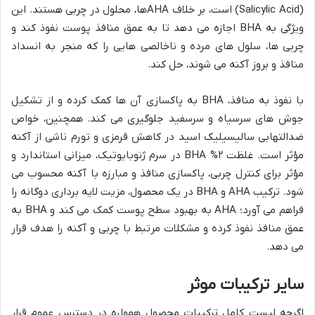
(Salicylic Acid) است، بر خلاف AHAها، محلول در چربی هستند. این
ویژگی به BHA اجازه می دهد تا به عمق منافذ پوست نفوذ کند و
چربی ها، سلول های مرده و ناخالصی هایی را که منجر به انسداد
منافذ و بروز آکنه می شوند، حل کند.
با نفوذ به منافذ، BHA به پاکسازی آن ها کمک کرده و از تشکیل
جوش های سرسیاه و سرسفید جلوگیری می کند. همچنین، خواص
ضدالتهابی سالیسیلیک اسید در کاهش قرمزی و تورم ناشی از آکنه
مؤثر است. غلظت ۲% BHA در سرم ژنوبایوتیک، میزانی استاندارد و
مؤثر برای کنترل چربی، پاکسازی منافذ و مبارزه با آکنه محسوب می
شود. ترکیب AHA و BHA در یک محصول، مزیت لایه برداری دوگانه را
فراهم می آورد؛ AHA به بهبود سطح پوست کمک می کند و BHA به
عمق منافذ نفوذ کرده و مشکلات مرتبط با چربی و آکنه را هدف قرار
می دهد.
سایر ترکیبات موثر
اگرچه لیست کامل ترکیبات محصول همواره در دسترس عموم قرار