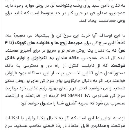
به تکان دادن سبد برای پخت یکنواخت تر، در برخی موارد وجود دارد.
همچنین، صدای فن در حین کار در حد متوسط است که شاید برای
برخی حساسیت ایجاد کند.
با این اوصاف، آیا خرید این سرخ کن را پیشنهاد می دهیم؟ بله،
قطعاً! این سرخ کن برای
مجردها، زوج ها و خانواده های کوچک (تا ۴
نفر)
که به دنبال یک روش سالم تر و سریع تر برای آشپزی هستند،
ایده آل است. همچنین،
علاقه مندان به تکنولوژی و لوازم خانگی
هوشمند
که از قابلیت کنترل از راه دور و دسترسی به بانک
دستورالعمل های آنلاین لذت می برند، از این دستگاه بهره فراوانی
خواهند برد. اگر به دنبال جایگزینی برای سرخ کن های پر روغن سنتی
هستید و می خواهید قدمی در راستای بهبود رژیم غذایی خود بردارید،
سرخ کن شیائومی MI SMART FA گزینه ای قدرتمند و ارزشمند
محسوب می شود که تجربه آشپزی شما را متحول خواهد کرد.
توصیه نهایی ما این است که اگر به دنبال یک ایرفرایر با امکانات
هوشمند و عملکردی قابل اعتماد در رده قیمتی مناسب هستید، سرخ