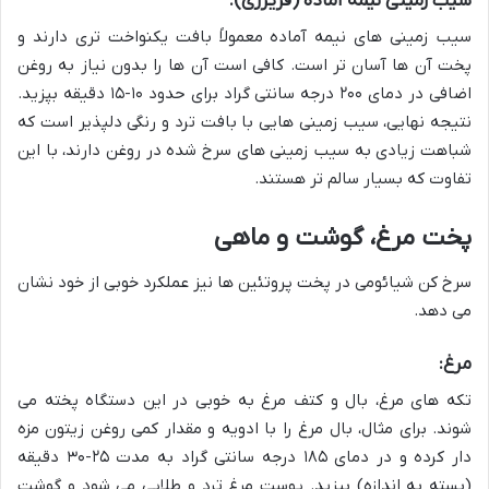
سیب زمینی نیمه آماده (فریزری):
سیب زمینی های نیمه آماده معمولاً بافت یکنواخت تری دارند و
پخت آن ها آسان تر است. کافی است آن ها را بدون نیاز به روغن
اضافی در دمای ۲۰۰ درجه سانتی گراد برای حدود ۱۰-۱۵ دقیقه بپزید.
نتیجه نهایی، سیب زمینی هایی با بافت ترد و رنگی دلپذیر است که
شباهت زیادی به سیب زمینی های سرخ شده در روغن دارند، با این
تفاوت که بسیار سالم تر هستند.
پخت مرغ، گوشت و ماهی
سرخ کن شیائومی در پخت پروتئین ها نیز عملکرد خوبی از خود نشان
می دهد.
مرغ:
تکه های مرغ، بال و کتف مرغ به خوبی در این دستگاه پخته می
شوند. برای مثال، بال مرغ را با ادویه و مقدار کمی روغن زیتون مزه
دار کرده و در دمای ۱۸۵ درجه سانتی گراد به مدت ۲۵-۳۰ دقیقه
(بسته به اندازه) بپزید. پوست مرغ ترد و طلایی می شود و گوشت