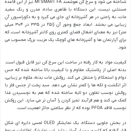
شناخته می شود و سرخ کن هوشمند MI SMART FA نیز از این قاعده
مستثنی نیست. این دستگاه با ظاهری ساده، مدرن و رنگ سفید
مات، به راحتی در هر آشپزخانه ای جای می گیرد و به دکوراسیون آن
زیبایی می بخشد. ابعاد جمع وجور آن (۲۵۱ در ۳۳۵ در ۳۰۴ میلی
متر) نیز به معنای اشغال فضای کمتری روی کانتر آشپزخانه است، که
برای آپارتمان ها و آشپزخانه های کوچک یک مزیت بزرگ محسوب می
شود.
کیفیت مواد به کار رفته در ساخت این سرخ کن نیز قابل قبول است.
بدنه اصلی از پلاستیک مقاوم و با کیفیت بالا ساخته شده که حس
دوام و استحکام را منتقل می کند. روکش مات بدنه، علاوه بر زیبایی،
اثر انگشت و لکه ها را کمتر نشان می دهد. سبد پخت از جنس فلز با
روکش نچسب تفلون دو لایه ساخته شده که هم به نچسبیدن غذا
کمک می کند و هم فرآیند تمیز کردن را آسان تر می سازد. این روکش
نچسب، فاقد PFOA بوده که از نظر سلامتی حائز اهمیت است.
در بخش جلویی دستگاه، یک نمایشگر OLED لمسی دایره ای شکل
قرار گرفته که کاربری بسیار آسانی دارد. این نمایشگر اطلاعات مربوط