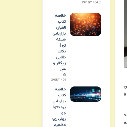
19/10/1404
خلاصه
کتاب
الفبای
بازاریابی
شبکه
ای |
نکات
طلایی
زیگلار و
هیز
23/08/1404
ن
خلاصه
و
کتاب
بازاریابی
پرمحتوا
جو
ل اصلی رها شدن سبد خرید آنلاین است؛ آمارهای جهانی نشان می دهد بیش از ۷۰
پولیتزی:
ه
مفاهیم