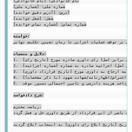
نام خانوادگی: [نام خانوادگی]

شماره ملی: [شماره ملی]

آدرس: [آدرس دقیق خوانده]

شغل: [شغل خوانده]

شماره تماس: [شماره تماس خوانده]

خواسته:
بنی بر توقف عملیات اجرایی تا زمان تعیین تکلیف نهایی.
دلایل و منضمات:
1.  تصویر مصدق (کپی برابر اصل) رای داوری صادره مورخ [تاریخ رای].

2.  تصویر مصدق (کپی برابر اصل) اجرائیه صادره به شماره [شماره اجرائیه].

3.  تصویر مصدق (کپی برابر اصل) قرارداد داوری/توافق نامه ارجاع به داوری مورخ [تاریخ قرارداد داوری].

4.  تصویر مصدق (کپی برابر اصل) [مدارک اثبات ادعا، مثلاً: سند مالکیت/قرارداد اصلی/نامه اعتراض/اظهارنامه/شهادت شهود (با ذکر مشخصات)]

5.  رسید پرداخت هزینه دادرسی و تامین احتمالی دستور موقت.

شرح دادخواست:
ریاست محترم،

اف ناشی از این قرارداد از طریق داوری حل و فصل گردد.
ریخ [تاریخ ابلاغ رای داوری] به اینجانب ابلاغ گردید.