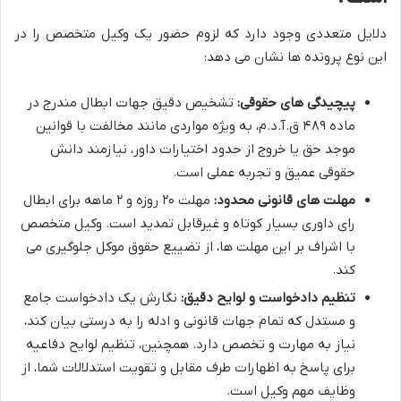
دلایل متعددی وجود دارد که لزوم حضور یک وکیل متخصص را در
این نوع پرونده ها نشان می دهد:
پیچیدگی های حقوقی:
تشخیص دقیق جهات ابطال مندرج در
ماده ۴۸۹ ق.آ.د.م، به ویژه مواردی مانند مخالفت با قوانین
موجد حق یا خروج از حدود اختیارات داور، نیازمند دانش
حقوقی عمیق و تجربه عملی است.
مهلت های قانونی محدود:
مهلت ۲۰ روزه و ۲ ماهه برای ابطال
رای داوری بسیار کوتاه و غیرقابل تمدید است. وکیل متخصص
با اشراف بر این مهلت ها، از تضییع حقوق موکل جلوگیری می
کند.
تنظیم دادخواست و لوایح دقیق:
نگارش یک دادخواست جامع
و مستدل که تمام جهات قانونی و ادله را به درستی بیان کند،
نیاز به مهارت و تخصص دارد. همچنین، تنظیم لوایح دفاعیه
برای پاسخ به اظهارات طرف مقابل و تقویت استدلالات شما، از
وظایف مهم وکیل است.