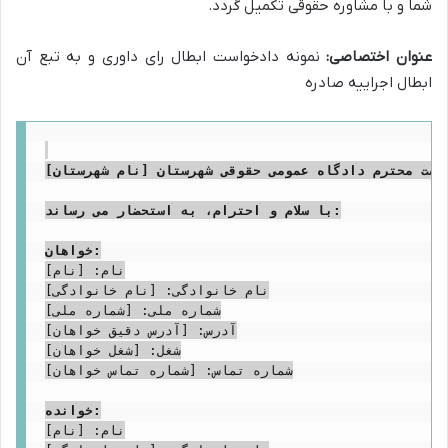
شما و با مشاوره حقوقی تکمیل گردد.
عنوان اختصاصی:
نمونه دادخواست ابطال رای داوری و به تبع آن
ابطال اجراییه صادره
است محترم دادگاه عمومی حقوقی شهرستان [نام شهرستان]
با سلام و احترام، به استحضار می رساند:
خواهان:
نام: [نام]

نام خانوادگی: [نام خانوادگی]

شماره ملی: [شماره ملی]

آدرس: [آدرس دقیق خواهان]

شغل: [شغل خواهان]

شماره تماس: [شماره تماس خواهان]

خوانده:
نام: [نام]
