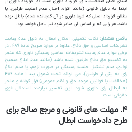
مبنای اصلی صلاحیت داور، قرارداد داوری است. اگر قرارداد داوری از
ابتدا به دلایل قانونی (مانند اکراه، اجبار، عدم اهلیت طرفین، یا
بطلان قرارداد اصلی که شرط داوری در آن گنجانده شده) باطل بوده
باشد، هر رایی که بر اساس آن صادر شود نیز باطل خواهد بود.
باکس هشدار:
نکات تکمیلی: امکان ابطال به دلیل عدم رعایت
تشریفات اساسی و حق دفاع. علاوه بر موارد صریح ماده ۴۸۹، در
برخی موارد عدم رعایت تشریفات اساسی رسیدگی داوری که منجر
به تضییع حق دفاع طرفین شده باشد (مانند عدم ابلاغ صحیح
لوایح، عدم تشکیل جلسه رسیدگی در صورت لزوم، یا عدم ابلاغ
رای به یکی از طرفین)، می تواند تحت شمول بند ۱ ماده ۴۸۹
(مخالفت با قوانین موجد حق و نظم عمومی) قرار گرفته و منجر
به ابطال رای داوری شود. این تفسیر نیازمند استدلال قوی
حقوقی است.
۴. مهلت های قانونی و مرجع صالح برای
طرح دادخواست ابطال