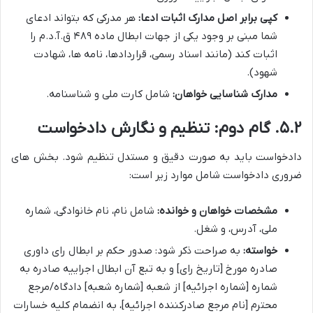
کپی برابر اصل مدارک اثبات ادعا:
هر مدرکی که بتواند ادعای
شما مبنی بر وجود یکی از جهات ابطال ماده ۴۸۹ ق.آ.د.م را
اثبات کند (مانند اسناد رسمی، قراردادها، نامه ها، شهادت
شهود).
مدارک شناسایی خواهان:
شامل کارت ملی و شناسنامه.
۵.۲. گام دوم: تنظیم و نگارش دادخواست
دادخواست باید به صورت دقیق و مستدل تنظیم شود. بخش های
ضروری دادخواست شامل موارد زیر است:
مشخصات خواهان و خوانده:
شامل نام، نام خانوادگی، شماره
ملی، آدرس، و شغل.
خواسته:
به صراحت ذکر شود: صدور حکم بر ابطال رای داوری
صادره مورخ [تاریخ رای] و به تبع آن ابطال اجراییه صادره به
شماره [شماره اجرائیه] از شعبه [شماره شعبه] دادگاه/مرجع
محترم [نام مرجع صادرکننده اجرائیه]، به انضمام کلیه خسارات