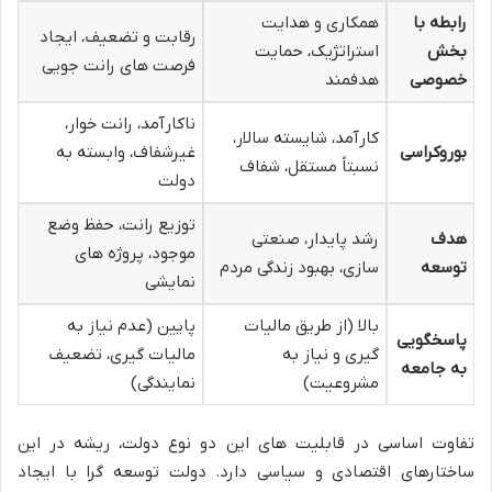
رابطه با
همکاری و هدایت
رقابت و تضعیف، ایجاد
بخش
استراتژیک، حمایت
فرصت های رانت جویی
خصوصی
هدفمند
ناکارآمد، رانت خوار،
کارآمد، شایسته سالار،
بوروکراسی
غیرشفاف، وابسته به
نسبتاً مستقل، شفاف
دولت
توزیع رانت، حفظ وضع
هدف
رشد پایدار، صنعتی
موجود، پروژه های
توسعه
سازی، بهبود زندگی مردم
نمایشی
بالا (از طریق مالیات
پایین (عدم نیاز به
پاسخگویی
گیری و نیاز به
مالیات گیری، تضعیف
به جامعه
مشروعیت)
نمایندگی)
تفاوت اساسی در قابلیت های این دو نوع دولت، ریشه در این
ساختارهای اقتصادی و سیاسی دارد. دولت توسعه گرا با ایجاد