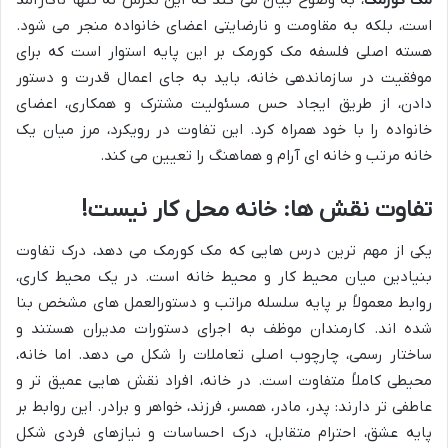
مک کورمک
، به وضوح بیان می کند که این نگرش نه تنها ناکارآمد
است، بلکه به مقاومت و نارضایتی اعضای خانواده منجر می شود.
هسته اصلی فلسفه مک کورمک بر این پایه استوار است که برای
موفقیت در سازماندهی خانه، باید به جای اعمال قدرت و دستور
دادن، از طریق ایجاد حس مسئولیت مشترک و همکاری، اعضای
خانواده را با خود همراه کرد. این تفاوت در رویکرد، مرز میان یک
خانه مرتب و خانه ای آرام و هماهنگ را تعیین می کند.
تفاوت نقش ها: خانه محل کار نیست!
یکی از مهم ترین درس هایی که مک کورمک می دهد، درک تفاوت
بنیادین میان محیط کار و محیط خانه است. در یک محیط کاری،
روابط معمولاً بر پایه سلسله مراتب و دستورالعمل های مشخص بنا
شده اند. کارمندان موظف به اجرای دستورات مدیران هستند و
ساختار رسمی، چارچوب اصلی تعاملات را شکل می دهد. اما خانه،
محیطی کاملاً متفاوت است. در خانه، افراد نقش هایی عمیق تر و
عاطفی تر دارند: پدر، مادر، همسر، فرزند، خواهر و برادر. این روابط بر
پایه عشق، احترام متقابل، درک احساسات و نیازهای فردی شکل