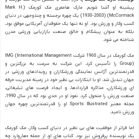
پیشینه او آشنا شویم. مارک هامفری مک کورمک (Mark H.
McCormack) (1930-2003) یک چهره برجسته و چندوجهی در دنیای
کسب وکار و ورزش بود. او نه تنها یک حقوقدان آمریکایی موفق بود،
بلکه به عنوان پیشگام و خالق صنعت بازاریابی ورزشی مدرن
شناخته می شود.
مک کورمک در سال 1960 شرکت IMG (International Management
Group) را تأسیس کرد. این شرکت به سرعت به بزرگترین و
قدرتمندترین آژانس نمایندگی ورزشکاران و رویدادهای ورزشی در
جهان تبدیل شد. او با ابتکارات بی نظیر خود در زمینه مدیریت حرفه
ای ورزشکاران، مذاکره قراردادها، و ایجاد فرصت های تبلیغاتی،
صنعت ورزش را متحول کرد. نفوذ او در حدی بود که در سال 1990،
مجله معتبر Sports Illustrated او را قدرتمندترین چهره جهان
ورزش نامید.
اما فراتر از موفقیت های بی نظیر در دنیای کسب وکار، مک کورمک
یک نویسنده پرفروش نیز بود. کتاب های او، از جمله «هاروارد چه