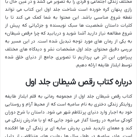
مختلف زندگی اجتماعی و فردی را به تصویر می کشد و در عین حال با
رازی پنهان گره خورده است شناخت جلد اول این کتاب می تواند
نقطه شروع مناسبی باشد. این محتوا به شما کمک می کند تا با
کلیات داستان شخصیت ها سبک نویسنده و جزئیاتی که پیش از
شروع مطالعه نیاز دارید آشنا شوید و دریابید که چرا «رقص شیطان»
به یکی از رمان های مورد توجه تبدیل شده است. در این مسیر به
بررسی دقیق محتوای جلد اول مشخصات نشر و دیدگاه های مختلف
پیرامون این اثر می پردازیم تا تصویری جامع از دنیای خلق شده
توسط ایلناز طایفه ارائه دهیم.
درباره کتاب رقص شیطان جلد اول
کتاب رقص شیطان جلد اول از مجموعه رمانی به قلم ایلناز طایفه
روایتگر زندگی دختری به نام سامیه است که از محیط آرام و روستایی
خود به اجبار وارد دنیای پرتلاطم شهر می شود. داستان با شرح دوران
کودکی سامیه در روستا آغاز می شود جایی که او با مادرش زندگی می
کند و معمای ناپدید شدن پدرش سایه ای بر زندگی آن ها افکنده
است. مادر سامیه در طول سال ها روایت های متناقضی از دلیل