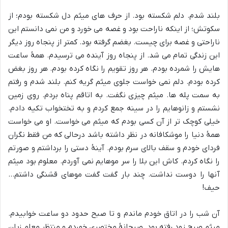
بلند شدم. دلم شکسته بود. از حرف های میثم دل شکسته بودم؛ از
سکوتش؛ از اینکه ناراحت بود و غصه می خورد و من نمی دانستم این
ناراحتی و غصه برای چیست. بغضم گرفته بود. کمتر از پنجاه روز دیگر
این زندگی تمام می شد. از پنجاه روز آینده می ترسیدم. همۀ ساعت
هایش را شمرده بودم. هر روز تقویم را نگاه کرده بودم. هر روز بغض
کرده بودم. دلم نمی خواست جلوی میثم گریه کنم. بلند شدم و رفتم
به سمت پله ها. میثم چیزی نگفت. به اتاقم پناه بردم. روی زمین
نشستم و زانوهایم را در سینه جمع کردم و به تختخواب تکیه دادم.
خیلی کوچک تر از آن کسی بودم که میثم می خواست. او می خواست
همۀ دنیا را موشکافانه در نظر داشته باشد درحالی که من فقط نگران
فردای خودم و سقف بالای سرم بودم. آینۀ دستی را برداشتم و صورتم
را نگاه کردم. کاش این بلا را سر موهایم نمی آوردم. معلوم بود میثم
آنها را دوست نداشت. چند بار گفت گفت موهای قشنگی داشتم…
حیف!
آن شب را در اتاق خودم ماندم و تا صبح حدود دو ساعت خوابیدم.
میثم صبح زود رفته بود. صبحانۀ مختصری خوردم و منتظر معلم زبان