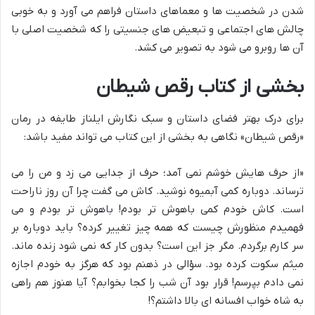
شدن در شخصیت ها و معماهای داستان فراهم می آورد و به خوبی
چالش های اجتماعی و تبعیض های جنسیتی را که شخصیت اصلی با
آن ها روبرو می شود به تصویر می کشد.
بخشی از کتاب رقص شیطان
برای درک بهتر فضای داستان و سبک نگارش ایلناز طایفه در رمان
«رقص شیطان» نگاهی به بخشی از این کتاب می تواند مفید باشد:
«از حرف هایش خوشم نمی آمد؛ حرف از جدایی می زد و من را می
ترساند. دوباره کمی آبمیوه نوشید. کاش می گفت چرا آن روز ناراحت
است. کاش خودم کمی باهوش تر بودم! باهوش تر بودم و می
فهمیدم منظورش چیست که همه چیز تغییر کرده؟ باید دوباره بر
سر کارم برگردم. مگر جز این است؟ بدون کار که نمی شود زنده ماند.
میثم سکوت کرده بود. سؤالی در ذهنم بود که هرگز به خودم اجازه
نمی دادم بپرسم! قرار بود آن شب را کجا بخوابم؟ آیا هنوز هم راهی
به شاه خواب افسانه ای بالا داشتم؟!