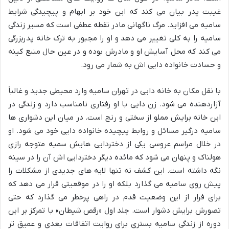
غیبت پدر بیان می کند که این خود بر ابهام و پیچیدگی شرایط
سامیه می افزاید. مرگ ناگهانی مادر نقطه عطفی است که مسیر زندگی
سامیه را به کلی تغییر می دهد و او را مجبور به ترک خانه پدربزرگی
می کند که محل آسایش او و مادرش بوده و در عین حال منبع کینه
و حسادت خانواده دایی اش به شمار می رود.
با نقل مکان به خانه دایی در تهران سامیه وارد محیطی جدید و غالباً
آزاردهنده می شود. زن دایی با او رفتاری نامناسب دارد و زندگی در
این خانه برایش مملو از سختی و رنج است. در میان این دشواری ها
سامیه درگیر مسائل و روابط پیچیده خانواده دایی خود می شود. او
در خلال مراسم عروسی یکی از دختردایی هایش سمیه متوجه رازی
هولناک و پنهان می شود که مائده دیگر دختردایی اش آن را در سینه
نگه داشته است. این کشف نه تنها لایه های جدیدی از مشکلات را
پیش روی سامیه می گذارد بلکه او را در موقعیتی قرار می دهد که
برای فرار از این وضعیت قدم در راهی پرخطر می گذارد که حتی
تصورش برایش دشوار است. جلد اول «رقص شیطان» با تمرکز بر این
دوره از زندگی سامیه بستری برای روایت اتفاقات بعدی و عمیق تر