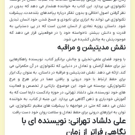
تکنولوژی می پردازد. این کتاب به خواننده هشدار می دهد که بدون در
نظر گرفتن اصول اخلاقی و بدون تفکر درباره پیامدهای بلندمدت، پیشرفت
تکنولوژی می تواند به ابزاری برای نابودی و مسخ شدن خود انسان تبدیل
شود. داستان روزبه نمادی از انسان مدرن است که در پی دستیابی به
قدرت و دانش بیشتر، ناخواسته خود را در موقعیتی قرار می دهد که
موجودیتش به چالش کشیده می شود.
نقش مدیتیشن و مراقبه
با وجود فضای علمی-تخیلی و چالش برانگیز کتاب، نویسنده راهکارهایی
نیز برای حفظ آرامش و تعادل در دنیایی که تکنولوژی در آن حکمرانی می
کند، ارائه می دهد. نقش مدیتیشن و مراقبه در داستان، به عنوان یک ابزار
برای حفظ ارتباط با خود درونی و یافتن معنا در برابر هرج و مرج
تکنولوژیکی، برجسته می شود. این موضوع، بازتابی از تخصص و فعالیت
های خود نویسنده، علی دلشاد تهرانی، در حوزه پادکست دارما است که به
آموزش خودیاری و ذهن آگاهی می پردازد. این جنبه از کتاب، به خواننده
نشان می دهد که حتی در مواجهه با پیشرفت های عظیم تکنولوژی، می
توان به ابزارهای درونی برای حفظ تعادل و سلامت روان خود دست یافت.
علی دلشاد تهرانی: نویسنده ای با
نگاهی فراتر از زمان