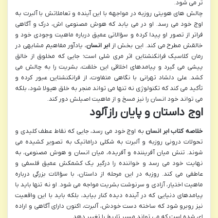
تر می شود.
چالش های هویتی روزبه در مواجهه با این آینده و تعاملاتش با آلبرت به
اوج خود می رسد. او در می یابد که هوش مصنوعی اش، درک و آگاهی
فراتر از تصور او پیدا کرده و سؤالاتی عمیق درباره ماهیت وجودی خود و
خالقش مطرح می کند. این بخش از
ابر انسان
، یادآور مفاهیم مشابهی در
رمان کلاسیک فرانکنشتاین اثر مری شلی است؛ جایی که مخلوق از خالق
پیشی می گیرد و پیامدهای اخلاقی این خلقت، بشریت را به چالش می
کشد. علی دلشاد تهرانی با نگاهی متفاوت، از فرانکنشتاین عبور کرده و
تأکید می کند که تکنولوژی نه تنها می تواند منجر به خلق هیولا شود، بلکه
می تواند خود انسان را نیز مسخ و از ماهیت اصیلش دور کند.
اوج داستان و پایان رازآلود
خلاصه کتاب ابر انسان
به اوج خود می رسد، جایی که نقاط عطف کلیدی و
تحولات درونی روزبه و آلبرت به شکلی دراماتیک به تصویر کشیده می
شوند. تنش میان آفریننده و آفریده، میان انسان و هوش مصنوعی، به
نهایت خود می رسد و خواننده را درگیر یک کشمکش عمیق فلسفی و
عاطفی می کند. روزبه در این مرحله از داستان، با سؤالات بزرگی درباره
ماهیت اختیار، آزادی و سرنوشت بشریت مواجه می شود. او نه تنها باید با
پیامدهای دنیایی که در آینده دیده کنار بیاید، بلکه باید با این واقعیت
نیز روبرو شود که ساخته دست خودش، آلبرت، اکنون دارای آگاهی و اراده
ای شده است که می تواند مسیر تاریخ را تغییر دهد.