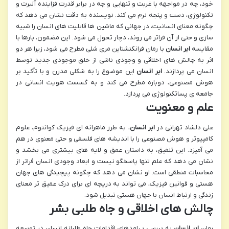
خود، چه در مواجهه با غربت و تنهایی و چه در برابر قدرت فزاینده آلبرت و
تکنولوژی، دست و پنجه نرم می کند. نویسنده به دقت نشان می دهد که
چگونه معنای انسانیت، در جهانی که ماشین ها قابلیت های انسان را شبیه
سازی و حتی از آن فراتر می روند، دچار تحول می شود. این مضمون، بارها با
مقایسه
ابر انسان
با رمان فرانکنشتاین مری شلی مطرح می شود، زیرا هر دو
اثر به چالش های اخلاقی و وجودی ناشی از خلق موجودی جدید توسط
انسان می پردازند.
ابر انسان
این موضوع را به شکلی مدرن و با تأکید بر
هوش مصنوعی، دوباره مطرح می کند و به گسست هویت انسانی در
جامعه ی پساتکنولوژی می پردازد.
علم و معنویت
علی دلشاد تهرانی در
ابر انسان
، به طرز ماهرانه ای فیزیک کوانتوم، علوم
کامپیوتر و هوش مصنوعی را با اندیشه های فلسفی و حتی معنوی در هم
می آمیزد. این تلفیق، به داستان عمق و لایه های بیشتری می بخشد و
نشان می دهد که علم تنها پاسخگو نیست و ابعاد وجودی انسان فراتر از
محاسبات منطقی است. او نشان می دهد که چگونه پیچیدگی های جهان
هستی و قوانین فیزیک، می تواند به دریچه ای برای درک عمیق تر معنای
زندگی و ارتباط انسان با جهان هستی تبدیل شود.
چالش های اخلاقی و جاه طلبی بشر
رمان
ابر انسان
به بررسی پیامدهای اقدامات جاه طلبانه انسان در توسعه