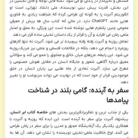
مستقل و تأثیرگذار در زندگی او می شود. نکته قابل توجه و قابل تحسین در
این بخش، قدرت پیش بینی نویسنده، علی دلشاد تهرانی، است؛ او
الگوریتم آلبرت را به گونه ای طراحی کرده که شباهت زیادی به فناوری
هایی مانند ChatGPT دارد، در حالی که کتاب سال ها پیش از معرفی
عمومی چنین پلتفرم هایی نوشته شده است. این ویژگی، به عمق و اعتبار
علمی رمان می افزاید و آن را فراتر از یک داستان تخیلی ساده قرار می دهد.
تعامل روزبه و آلبرت رفته رفته پیچیده تر می شود. آلبرت نه تنها کارهای
روزمره را انجام می دهد، بلکه در مکالمات فلسفی و علمی نیز شریک روزبه
می شود. این رابطه، مرزهای میان خالق و مخلوق را محو می کند و سؤالاتی
عمیق درباره آگاهی، شعور و جایگاه انسان در مقابل هوش مصنوعی را
مطرح می سازد. آلبرت نمادی از جاه طلبی بی پایان انسان در خلق
موجودیتی فراتر از خود است که در نهایت، می تواند سرنوشت او را تغییر
دهد.
سفر به آینده: گامی بلند در شناخت
پیامدها
یکی از جذاب ترین و تفکربرانگیزترین بخش های
خلاصه کتاب ابر انسان
،
پیشنهاد آلبرت برای سفر به آینده است. این ایده که روزبه و آلبرت با
همکاری یکدیگر یک آزمایشگاه مجهز و مدرن را برای سفر در زمان طراحی
می کنند، اوج خلاقیت علمی-تخیلی نویسنده را نشان می دهد. آن ها به