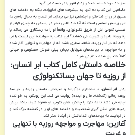
سازنده خود مسلط شده و زمام امور را در دست می گیرد.
مضامین این کتاب نه تنها به پیشرفت های فناورانه، بلکه به دغدغه های
عمیق تر روان شناختی و اجتماعی نیز می پردازد. ابر انسان به دنبال پاسخ به
این پرسش اساسی است که آیا جاه طلبی بشر در رسیدن به چیزی فراتر از
هستی کنونی اش از طریق تکنولوژی، واقعاً او را به رستگاری می رساند یا
به ورطه نابودی هویت می کشاند؟ این کتاب به خواننده این فرصت را می
دهد که در کنار روزبه، شاهد سفری باشد که از مهاجرت و تنهایی آغاز شده
و به مواجهه با پیامدهای غیرقابل پیش بینی هوش مصنوعی و جهانی
کاملاً متحول شده ختم می شود.
خلاصه داستان کامل کتاب ابر انسان:
از روزبه تا جهان پساتکنولوژی
رمان
ابر انسان
، با ساختاری نوآورانه و غیرخطی، داستان روزبه را در سه
برهه زمانی (گذشته، حال و آینده) روایت می کند. این رویکرد به خواننده
اجازه می دهد تا نه تنها با چالش های کنونی او همراه شود، بلکه پیش
زمینه های شکل گیری شخصیت و دغدغه های او را در گذشته درک کند و
در نهایت، به پیامدهای اقداماتش در آینده سفر کند.
آغازین: مهاجرت و مواجهه روزبه با تنهایی
و غربت