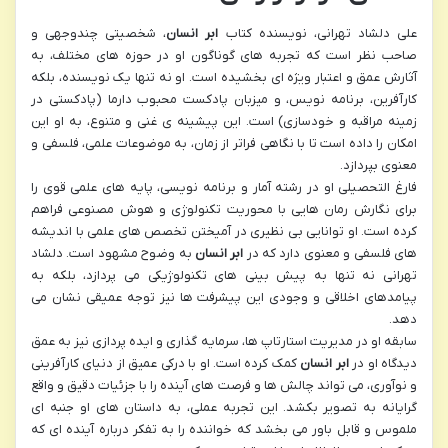
علی دلشاد تهرانی، نویسنده کتاب
ابر انسان
، شخصیتی چندوجهی و
صاحب نظر است که تجربه های گوناگون او در حوزه های مختلف، به
آثارش عمق و اعتبار ویژه ای بخشیده است. او نه تنها یک نویسنده، بلکه
کارآفرین، برنامه نویس، و میزبان پادکست محبوب دارما (پادکستی در
زمینه مراقبه و خودسازی) است. این پیشینه ی غنی و متنوع، به او این
امکان را داده است تا با نگاهی فراتر از زمان، به موضوعات علمی، فلسفی و
معنوی بپردازد.
فارغ التحصیلی او در رشته آمار و برنامه نویسی، پایه های علمی قوی را
برای نگارش رمان هایی با محوریت تکنولوژی و هوش مصنوعی فراهم
کرده است. او توانایی بی نظیری در آمیختن تخصص های علمی با اندیشه
های فلسفی و معنوی دارد که در
ابر انسان
به وضوح مشهود است. دلشاد
تهرانی نه تنها به پیش بینی های تکنولوژیکی می پردازد، بلکه به
پیامدهای اخلاقی و وجودی این پیشرفت ها نیز توجه عمیقی نشان می
دهد.
سابقه او در مدیریت استارتاپ ها، سرمایه گذاری و ایده پردازی نیز به عمق
دیدگاه او در
ابر انسان
کمک کرده است. او با درکی عمیق از دنیای کارآفرینی
و نوآوری، می تواند چالش ها و فرصت های آینده را با جزئیات دقیق و واقع
گرایانه به تصویر بکشد. این تجربه عملی، به داستان های او جنبه ای
ملموس و قابل باور می بخشد که خواننده را به تفکر درباره آینده ای که