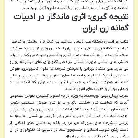
ادبیات معاصر ایران نیز کمک می کنید. تجربه این اثر ارزشمند را از دست
ندهید و با تهیه آن، به دنیایی پر از خلاقیت، علم و تأمل بپیوندید.
نتیجه گیری: اثری ماندگار در ادبیات
گمانه زن ایران
کتاب
ابر انسان
نوشته علی دلشاد تهرانی، بی شک اثری ماندگار و شاخص
در ادبیات گمانه زن و علمی-تخیلی ایران است. این رمان فراتر از یک سرگرمی
صرف، خواننده را به یک سفر عمیق فکری و فلسفی دعوت می کند و او را با
چالش های اساسی هویت انسانی در عصر تکنولوژی های پیشرفته روبرو
می سازد. علی دلشاد تهرانی با آمیختن هنرمندانه علوم کامپیوتری، هوش
مصنوعی، فیزیک کوانتوم و اندیشه های معنوی و فلسفی، جهانی را خلق
کرده که همزمان ترسناک و هیجان انگیز است؛ جهانی که آینده ای نه
چندان دور از واقعیت های امروز ماست.
قدرت پیش بینی نویسنده، به ویژه در به تصویر کشیدن هوش مصنوعی
آلبرت که شباهت های شگفت انگیزی با ابزارهای هوش مصنوعی کنونی
دارد، نشان از عمق نگاه و دیدگاه بلندمدت او دارد. این ویژگی، به اعتبار و
اهمیت کتاب در میان آثار ادبی و علمی می افزاید.
ابر انسان
نه تنها به
بررسی پیشرفت های فناورانه می پردازد، بلکه به چالش های اخلاقی، از
دست رفتن هویت انسانی و جستجوی معنا در دنیایی که تکنولوژی در آن
حکمرانی می کند، نگاهی عمیق می اندازد.