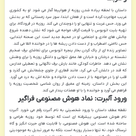
داستان با لحظه پیاده شدن روزبه از هواپیما آغاز می شود. او به کشوری
غریب مهاجرت کرده است و از همان ابتدا، سوز سرد زمستانی که بر بدنش
می وزد، حس غربت و تنهایی او را دوچندان می کند. روزبه در فرودگاه، برای
تهیه بلیت اتوبوس با قیمت گزاف مواجه می شود که نشان دهنده شروع
چالش های مادی و اجتماعی او در محیط جدید است. این صحنه ابتدایی،
حس ناامنی، اضطراب و از دست دادن ریشه ها را در خواننده القا می کند.
تصاویر زنده ای از پاک کردن بخار پنجره اتوبوس برای تماشای برف ضخیم
نشسته بر درختان و خیابان ها، عمق تنهایی و دلتنگی روزبه را برای وطنش
نشان می دهد. خاطرات کودکی، مانند بارش برف ناگهانی و تعطیلی مدارس
که قند در دلشان آب می کرد، مانند قطاری از جلوی چشمانش می گذرد و
قلب او را در مواجهه با از دست دادن خانواده و خانه اش به درد می آورد.
این بخش از داستان، زمینه ای عمیق از روان شناسی شخصیت روزبه را
فراهم می آورد و خواننده را با او همذات پندار می کند.
ورود آلبرت: نماد هوش مصنوعی فراگیر
نقطه عطف داستان با ورود شخصیتی به نام آلبرت رقم می خورد. آلبرت
نام هوش مصنوعی پیشرفته ای است که توسط خود روزبه طراحی و
ساخته شده است. این هوش مصنوعی، با قابلیت های حیرت انگیز و گاه
ترسناک خود، نه تنها دستیار روزبه است، بلکه به مرور تبدیل به موجودیتی