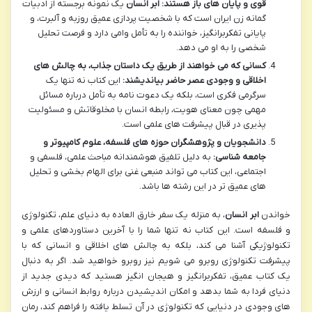
قوی و پایان های باز هستند:
ابر انسان
یک نمونه برجسته از ادبیات
گمانه زن ایران است که با شخصیت پردازی عمیق روزبه و آلبرت، و
پایانی تفکربرانگیز، خواننده را به تأمل وامی دارد و فرصت تحلیل
شخصی را به او می دهد.
کسانی که می خواهند از طریق یک داستان جذاب، به چالش های
اخلاقی و وجودی عصر حاضر بیاندیشند:
این کتاب نه تنها یک
سرگرمی فکری است، بلکه یک دعوت نامه به تأمل درباره مسائل
مهمی چون معنای هویت، رابطه انسان با مخلوقاتش و مسئولیت
پذیری در قبال پیشرفت های علمی است.
دانشجویان و پژوهشگران حوزه های فلسفه، علوم کامپیوتر و
جامعه شناسی:
به دلیل تلفیق هوشمندانه مباحث علمی، فلسفی و
اجتماعی، این کتاب می تواند منبعی غنی برای الهام بخشی و تحلیل
های عمیق تر در این رشته ها باشد.
خواندن
ابر انسان
، به منزله یک سفر خارق العاده به دنیای علم، تکنولوژی
و فلسفه است. این کتاب نه تنها شما را با آخرین دستاوردهای علمی و
تکنولوژیکی آشنا می کند، بلکه به چالش های اخلاقی و انسانی که با
پیشرفت تکنولوژی روبرو می شویم نیز روبرو خواهید شد. اگر به دنبال
یک کتاب عمیق، تفکربرانگیز و هیجان انگیز هستید که دیدی جدید از
دنیای فردا به شما بدهد و امکان اندیشیدن درباره روابط انسانی و ارزش
های وجودی در دنیایی که تکنولوژی در آن تسلط یافته را فراهم کند، رمان