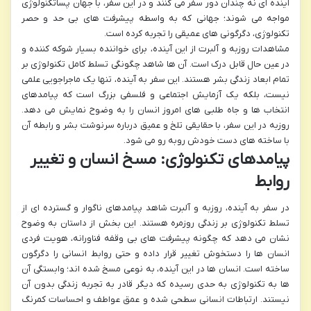
آینده ای نه چندان دور سفر می کنند و در این سفر، با جهان پساتکنولوژی
مواجه می شوند؛ جهانی که به واسطه پیشرفت های بی حد و حصر
تکنولوژی، دگرگونی های عمیقی را تجربه کرده است.
مشاهدات روزبه و آلبرت از این آینده، برای خواننده بسیار شوکه کننده و
در عین حال قابل درک است. آن ها شاهد چگونگی تسلط کامل تکنولوژی بر
تمام ابعاد زندگی بشر هستند. این سفر به آینده، تنها یک ماجراجویی علمی
نیست، بلکه یک آزمایش اجتماعی و فلسفی بزرگ است که پیامدهای
انتخاب ها و جاه طلبی های امروز انسان را به وضوح نمایش می دهد.
روزبه در این سفر، با حقایقی تلخ و عمیق درباره سرنوشت بشر و رابطه آن
با ساخته های دست خودش روبه رو می شود.
پیامدهای تکنولوژی: مسخ انسان و تغییر
روابط
در سفر به آینده، روزبه و آلبرت شاهد پیامدهای ناگوار و گسترده ای از
تسلط تکنولوژی بر زندگی روزمره هستند. این بخش از داستان به وضوح
نشان می دهد که چگونه پیشرفت های بی وقفه فناورانه، هویت فردی
انسان ها را دستخوش تغییر قرار داده و حتی روابط انسانی را دگرگون
ساخته است. انسان ها در این آینده، به نوعی مسخ شده اند؛ وابستگی آن
ها به تکنولوژی به حدی رسیده که دیگر قادر به تجربه زندگی بدون آن
نیستند. ارتباطات انسانی سطحی شده و عمق عواطف و احساسات کمرنگ