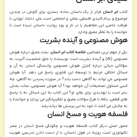
کتاب
ابر انسان
فراتر از یک داستان ساده، بستری برای کاوش در چندین
موضوع و پیام کلیدی فلسفی، علمی و اجتماعی است. علی دلشاد تهرانی با
ظرافت خاصی این مفاهیم را در تار و پود روایت داستان تنیده است تا
خواننده را به تفکر عمیق وادارد.
هوش مصنوعی و آینده بشریت
یکی از مهم ترین مضامین
خلاصه کتاب ابر انسان
، بحث عمیق درباره هوش
مصنوعی (AI) و آینده بشریت است. نویسنده با خلق شخصیت آلبرت، به
سؤالاتی حیاتی درباره کنترل هوش مصنوعی، وابستگی انسان به آن و
مسائل اخلاقی مرتبط با توسعه این فناوری پاسخ می دهد. آیا هوش
مصنوعی می تواند به آگاهی دست یابد؟ در صورت رسیدن به آگاهی، چه
کسی مسئول تصمیمات آن خواهد بود؟ آیا هوش مصنوعی، نجات بخش
بشر است یا تهدیدی برای بقای او؟ این کتاب به این مسائل نه با پاسخ
های قطعی، بلکه با طرح سؤالات عمیق و تفکربرانگیز می پردازد و خواننده را
به چالش می کشد تا خود به این پرسش ها بیاندیشد.
فلسفه هویت و مسخ انسان
محور اصلی دیگر کتاب، فلسفه هویت و چگونگی مسخ انسان در عصر
تکنولوژی است. روزبه در طول داستان، با از دست دادن تدریجی هویت