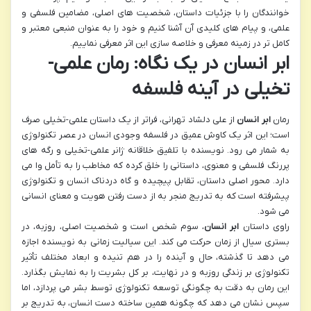
خوانندگان را با جزئیات داستان، شخصیت های اصلی، مضامین فلسفی و
علمی، و پیام های کلیدی آن آشنا کنیم و خود را به عنوان منبعی معتبر و
کامل تر در زمینه معرفی و خلاصه سازی این اثر معرفی نماییم.
ابر انسان در یک نگاه: رمان علمی-
تخیلی در آینه فلسفه
رمان
ابر انسان
از علی دلشاد تهرانی، فراتر از یک داستان علمی-تخیلی صرف
است؛ این اثر یک کاوش عمیق در فلسفه وجودی انسان در عصر تکنولوژی
به شمار می رود. نویسنده با تلفیق خلاقانه ژانر علمی-تخیلی و رگه های
پررنگ فلسفی و معنوی، داستانی را خلق کرده که مخاطب را به تأمل وا می
دارد. محور اصلی داستان، تقابل پیچیده و گاه دردناک انسان و تکنولوژی
پیشرفته است که به تدریج منجر به از دست رفتن هویت و معنای انسانی
می شود.
راوی داستان
ابر انسان
، سوم شخص است و شخصیت اصلی، روزبه، در
بستری سیال از زمان حرکت می کند. این سیالیت زمانی به نویسنده اجازه
می دهد تا گذشته، حال و آینده را در هم تنیده و ابعاد مختلف تأثیر
تکنولوژی بر زندگی روزبه و در نهایت، بر کل بشریت را به نمایش بگذارد.
این رمان به دقت به چگونگی توسعه تکنولوژی توسط بشر می پردازد، اما
سپس نشان می دهد که چگونه همین ساخته دست انسان، به تدریج بر