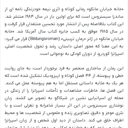
«خانه خیابان مانگو» رمانی کوتاه و اثری نیمه خودزندگی نامه ای از
ساندرا سیسنروس است که برای اولین بار در سال ۱۹۸۴ منتشر شد.
این کتاب بلافاصله پس از انتشار مورد تحسین منتقدان قرار گرفت و
در سال ۱۹۸۵ موفق به کسب جایزه کتاب سال آمریکا شد. «خانه
خیابان مانگو» در ژانر «رمان تربیتی» (Bildungsroman) قرار می گیرد؛
به این معنا که محور اصلی داستان، رشد و تحول شخصیت اصلی،
اسپرانزا کوردرو، از دوران کودکی به نوجوانی است.
این رمان از ساختاری منحصر به فرد برخوردار است: به جای روایت
خطی و پیوسته، از ۴۴ فصل کوتاه و اپیزودیک تشکیل شده است که
هر یک به مثابه داستانی مستقل اما به هم پیوسته عمل می کنند.
این فصل ها، خاطرات، مشاهدات و تأملات اسپرانزا را از زندگی در
محله ای اسپانیایی نشین در شیکاگو به تصویر می کشند. زبان
نوشتاری سیسنروس در این اثر بسیار شاعرانه و تغزلی است و با
نثری موجز و دقیق، تصاویری زنده و ملموس از شخصیت ها و محیط
اطراف خلق می کند. داستان از دید اول شخص و از زبان اسپرانزا
روایت می شود، که به خواننده امکان می دهد تا دنیا را از چشمان