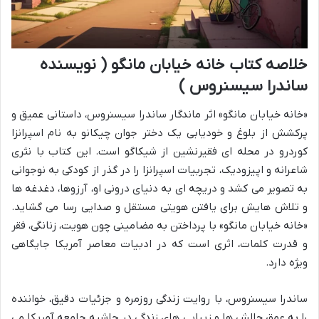
خلاصه کتاب خانه خیابان مانگو ( نویسنده
ساندرا سیسنروس )
«خانه خیابان مانگو» اثر ماندگار ساندرا سیسنروس، داستانی عمیق و
پرکشش از بلوغ و خودیابی یک دختر جوان چیکانو به نام اسپرانزا
کوردرو در محله ای فقیرنشین از شیکاگو است. این کتاب با نثری
شاعرانه و اپیزودیک، تجربیات اسپرانزا را در گذر از کودکی به نوجوانی
به تصویر می کشد و دریچه ای به دنیای درونی او، آرزوها، دغدغه ها
و تلاش هایش برای یافتن هویتی مستقل و صدایی رسا می گشاید.
«خانه خیابان مانگو» با پرداختن به مضامینی چون هویت، زنانگی، فقر
و قدرت کلمات، اثری است که در ادبیات معاصر آمریکا جایگاهی
ویژه دارد.
ساندرا سیسنروس، با روایت زندگی روزمره و جزئیات دقیق، خواننده
را به عمق چالش ها و زیبایی های زندگی در حاشیه جامعه آمریکا می