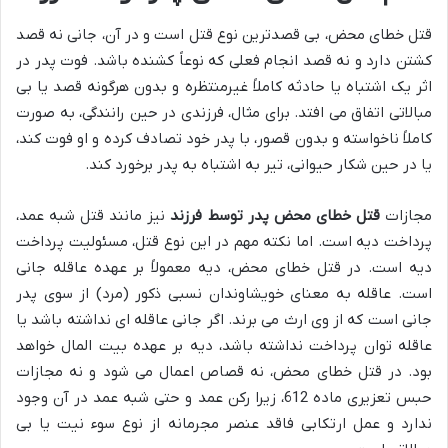
قتل خطای محض، بی قصدترین نوع قتل است و در آن، جانی نه قصد
کشتن دارد و نه قصد انجام فعلی که نوعاً کشنده باشد. فوت پدر در
اثر یک اشتباه یا حادثه کاملاً غیرمنتظره و بدون هرگونه قصد یا بی
مبالاتی اتفاق می افتد. برای مثال، فرزندی در حین رانندگی، به صورت
کاملاً ناخواسته و بدون قصور، با پدر خود تصادف کرده و او فوت کند،
یا در حین شکار حیوانی، تیر به اشتباه به پدر برخورد کند.
مجازات
قتل خطای محض پدر توسط فرزند
نیز مانند قتل شبه عمد،
پرداخت دیه است. اما نکته مهم در این نوع قتل، مسئولیت پرداخت
دیه است. در قتل خطای محض، دیه معمولاً بر عهده عاقله جانی
است. عاقله به معنای خویشاوندان نسبی ذکور (مرد) از سوی پدر
جانی است که از وی ارث می برند. اگر جانی عاقله ای نداشته باشد یا
عاقله توان پرداخت نداشته باشد، دیه بر عهده بیت المال خواهد
بود. در قتل خطای محض، نه قصاص اعمال می شود و نه مجازات
حبس تعزیری ماده 612، زیرا رکن عمد و حتی شبه عمد در آن وجود
ندارد و عمل ارتکابی فاقد عنصر مجرمانه از نوع سوء نیت یا بی