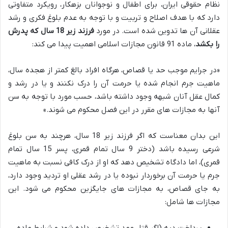
نظام حقوقی ایران، برای اطفال و نوجوانان بزهکار، رویکرد متفاوتی
دارد که با هدف اصلاح و تربیت و با توجه به عدم بلوغ فکری و رشد
عقلانی آن ها تدوین شده است. در مورد
فرزند زیر 18 سال که پدرش
را بکشد
، ماده 91 قانون مجازات اسلامی اهمیت پیدا می کند:
«در جرایم موجب حد یا قصاص، هرگاه افراد بالغ کمتر از هجده سال،
ماهیت جرم انجام شده یا حرمت آن را درک نکنند و یا در رشد و
کمال عقل آنان شبهه وجود داشته باشد، حسب مورد با توجه به سن
آنها به مجازات های مقرر در این فصل محکوم می شوند.»
این بدان معناست که اگر فرزند زیر 18 سال، هرچند به سن بلوغ
شرعی رسیده باشد (دختر 9 سال تمام قمری، پسر 15 سال تمام
قمری)، اما دادگاه تشخیص دهد که او از درک کافی نسبت به ماهیت
جرم یا حرمت آن برخوردار نبوده یا در رشد عقلی او تردید وجود دارد،
به جای قصاص، به مجازات های جایگزین محکوم می شود. این
مجازات ها شامل:
پرداخت دیه (اگر قتل عمد تشخیص داده شود و شرایط ماده