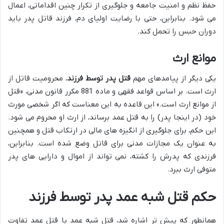
حفظ نظم و امنیت جامعه و جلوگیری از تکرار چنین اقداماتی، اعمال
می شود. بنابراین، حتی با رضایت اولیای دم، فرزند قاتل پدر باید
دوران حبس را تحمل کند.
موانع ارث
یکی دیگر از پیامدهای مهم
قتل پدر توسط فرزند
، محرومیت قاتل از
ارث است. بر اساس قواعد فقهی و ماده 881 مکرر قانون مدنی، «قتل
از موانع ارث است.» این قاعده به این معناست که اگر شخصی مورث
خود (در اینجا پدر) را به قتل عمد برساند، از ارث او محروم می شود.
این حکم، برای جلوگیری از انگیزه های مالی در ارتکاب قتل و همچنین
به عنوان یک مجازات مدنی برای قاتل وضع شده است. بنابراین،
فرزندی که پدرش را کشته، نمی تواند از اموال و دارایی های پدر
متوفی ارث ببرد.
حکم قتل شبه عمد پدر توسط فرزند
همانطور که پیش تر اشاره شد، قتل شبه عمد با قتل عمد تفاوت