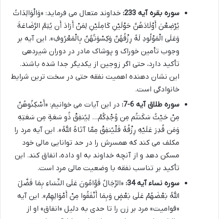
سوره بقره آیه 233:
خداوند متعال می فرماید: «وَالْوَالِدَاتُ
یُرْضِعْنَ أَوْلَادَهُنَّ حَوْلَیْنِ کَامِلَیْنِ لِمَنْ أَرَادَ أَن یُتِمَّ الرَّضَاعَةَ
وَعَلَی الْمَوْلُودِ لَهُ رِزْقُهُنَّ وَکِسْوَتُهُنَّ بِالْمَعْرُوفِ». این آیه بر
وجوب تأمین خوراک و پوشاک مادر در دوران شیردهی
تأکید دارد، حتی اگر زوجین از یکدیگر جدا شده باشند.
این نشان دهنده اهمیت نفقه حتی در سخت ترین شرایط
خانوادگی است.
سوره طلاق آیه 6-7:
در این آیات می خوانیم: «أَسْکِنُوهُنَّ
مِنْ حَیْثُ سَکَنتُم مِن وُجْدِکُمْ… لِیُنفِقْ ذُو سَعَةٍ مِن سَعَتِهِ
وَمَن قُدِرَ عَلَیْهِ رِزْقُهُ فَلْیُنفِقْ مِمَّا آتَاهُ اللَّهُ». این آیه مرد را
مکلف می کند که همسرش را در حد توانایی مالی خود
مسکن دهد و از آنچه خداوند به او داده، انفاق کند. این
تأکید بر تناسب نفقه با وضعیت مالی مرد است.
سوره نساء آیه 34:
«الرِّجَالُ قَوَّامُونَ عَلَی النِّسَاءِ بِمَا فَضَّلَ
اللّهُ بَعْضَهُمْ عَلَی بَعْضٍ وَبِمَا أَنْفَقُوا مِنْ أَمْوَالِهِمْ». این آیه
«قوامیت» مرد بر زن را تا حدی به دلیل «انفاق» او از