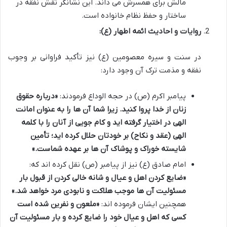
مالش برای همسرش می داند. این نشانگر نقش نفقه در
ساختار و حفظ نظام خانواده است.
روایات و احادیث ائمه اطهار (ع):
در سنت و سیره معصومین (ع) نیز تأکید فراوانی بر وجوب
نفقه و مذمت ترک آن وجود دارد:
پیامبر اکرم (ص) در حجه الوداع فرمودند:
«درباره حقوق
زنان از خدا پروا کنید. زیرا شما آن ها را به عنوان امانت
الهی در اختیار گرفته اید و کام جویی از آنان را با کلمه
الهی (عقد و نکاح) بر خودتان حلال کرده اید؛ تأمین
شایسته خوراک و پوشاک آن ها بر عهده شماست.»
امام صادق (ع) نیز از پیامبر (ص) نقل کرده اند که:
«ضایع کردن اهل و عیال و شانه خالی کردن از قبول بار
مسئولیت آن ها موجب هلاکت و نابودی مرد خواهد شد.»
همچنین ایشان فرموده اند:
«ملعون و نفرین شده است
کسی که اهل و عیال خود را ضایع کرده و بار مسئولیت آن