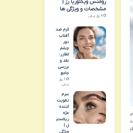
رومنس ویکتوریا رز |
مشخصات و ویژگی ها
4 روز پیش
کرم ضد
آفتاب
دور
چشم
لافارر:
نقد و
بررسی
جامع
7 روز
پیش
سرم
تقویت
کننده
مژه
ر
ریلاستی
ت
ل |
ک
ویژگی