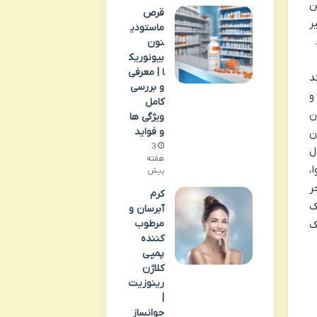
ن
قرص
ر
ماستودی
نون
بیونوریک
ا | معرفی
د
و بررسی
و
کامل
ن
ویژگی ها
و فواید
ن
3
ل
هفته
،
پیش
ر
کرم
ک
آبرسان و
مرطوب
ک
کننده
پمپی
کلاژن
رینوزیت
|
جوانساز