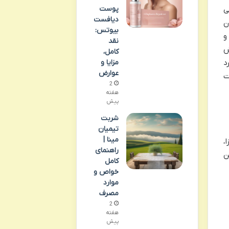
پوست
ی
دیافست
ن
بیوتس:
و
نقد
ش
کامل،
مزایا و
د
عوارض
ت
2
هفته
پیش
شربت
تیمیان
مینا |
،
راهنمای
ن
کامل
خواص و
موارد
مصرف
2
هفته
پیش