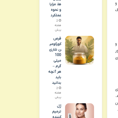
و
ها، مزایا
و نحوه
گ
عملکرد
2
هفته
پیش
قرص
و
کورکومی
ن شاری
ر
100
ی
میلی
گرم –
هر آنچه
باید
بدانید
2
ی
هفته
.
پیش
ن
ژل
ترمیم
کننده