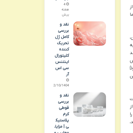
4
ز
هفته
ا
پیش
نقد و
بررسی
کامل ژل
ابریدین،
تحریک
ه
کننده
 خواص ضد
کلیتورال
ش
اینتنس
سی اس
یار مفید است. PIH معمولاً
آر
ن
02/10/1404
نقد و
ت
بررسی
ز
قوطی
کرم
ا
پلاستیک
،
ی | مزایا،
معایب و