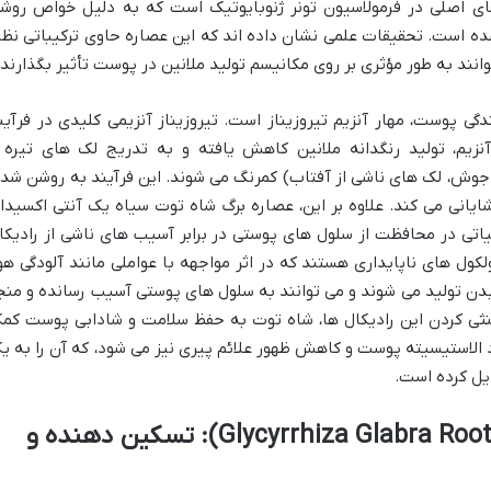
ای اصلی در فرمولاسیون تونر ژنوبایوتیک است که به دلیل خواص روش
ده است. تحقیقات علمی نشان داده اند که این عصاره حاوی ترکیباتی نظی
نند به طور مؤثری بر روی مکانیسم تولید ملانین در پوست تأثیر بگذارند.
 پوست، مهار آنزیم تیروزیناز است. تیروزیناز آنزیمی کلیدی در فرآین
نزیم، تولید رنگدانه ملانین کاهش یافته و به تدریج لک های تیره 
 جوش، لک های ناشی از آفتاب) کمرنگ می شوند. این فرآیند به روشن شد
نی می کند. علاوه بر این، عصاره برگ شاه توت سیاه یک آنتی اکسیدا
تی در محافظت از سلول های پوستی در برابر آسیب های ناشی از رادیکا
ولکول های ناپایداری هستند که در اثر مواجهه با عواملی مانند آلودگی هوا
دن تولید می شوند و می توانند به سلول های پوستی آسیب رسانده و منج
ثی کردن این رادیکال ها، شاه توت به حفظ سلامت و شادابی پوست کم
 الاستیسیته پوست و کاهش ظهور علائم پیری نیز می شود، که آن را به ی
یل کرده است.
عصاره شیرین بیان (Glycyrrhiza Glabra Root Extract): تسکین دهنده و