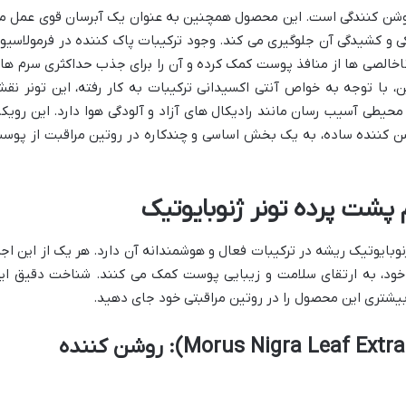
اً روشن کنندگی است. این محصول همچنین به عنوان یک آبرسان قوی عمل م
 و کشیدگی آن جلوگیری می کند. وجود ترکیبات پاک کننده در فرمولاسیو
 ناخالصی ها از منافذ پوست کمک کرده و آن را برای جذب حداکثری سرم ها 
ن، با توجه به خواص آنتی اکسیدانی ترکیبات به کار رفته، این تونر نق
حیطی آسیب رسان مانند رادیکال های آزاد و آلودگی هوا دارد. این رویکر
وشن کننده ساده، به یک بخش اساسی و چندکاره در روتین مراقبت از پوس
 پشت پرده تونر ژنوبایوتیک
ایوتیک ریشه در ترکیبات فعال و هوشمندانه آن دارد. هر یک از این اجزا
خود، به ارتقای سلامت و زیبایی پوست کمک می کنند. شناخت دقیق ای
بیشتری این محصول را در روتین مراقبتی خود جای دهید.
عصاره برگ شاه توت سیاه (Morus Nigra Leaf Extract): روشن کننده