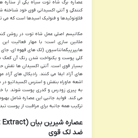
عصاره برگ شاه توت سیاه یکی از ستاره ه
کنندگی و آنتی اکسیدانی قوی خود شناخته ش
فلاونوئیدها و فنولیک اسیدها است که می توا
مکانیسم اصلی عمل شاه توت در روشن کنندگی
ملانین سازی است؛ با مهار فعالیت این آ
هایپرپیگمانتاسیون (لک های قهوه ای، جای
کلی پوست و یکنواخت شدن رنگ آن کمک شایا
بسیار قوی است. آنتی اکسیدان ها نقش حیا
های آزاد ایفا می کنند. رادیکال های آزاد م
اشعه ماوراء بنفش و استرس اکسیداتیو در ب
به پیری زودرس و کدری پوست شوند. با خن
می کند. فواید جانبی این عصاره شامل بهبود
ترکیب همه جانبه برای مراقبت از پوست تبد
ضد لک قوی