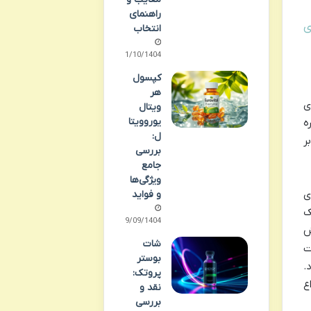
راهنمای
ی
انتخاب
01/10/1404
کپسول
هر
ی
ویتال
یوروویتا
ه
ل:
ر
بررسی
جامع
ویژگی‌ها
ی
و فواید
ک
29/09/1404
ش
شات
ت
بوستر
.
پروتک:
ع
نقد و
بررسی