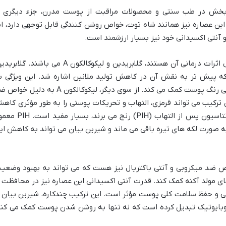
ثربخش در طب سنتی و محصولات مراقبت از پوست مدرن، جزء دیگری ا
این عصاره نیز همانند شاه توت، خواص روشن کنندگی قابل توجهی دارد، ام
و آنتی اکسیدانی خود نیز بسیار ارزشمند است.
اجزای فعال اصلی در شیرین بیان که مسئول اثرات درمانی آن هستند، گلابریدین و لیکوکالکون A می باشند. گل
 که پیش تر به نقش آن در کاهش تولید ملانین اشاره شد. این ویژگی ب
کاهش لک های پوستی و روشن شدن تدریجی رنگ پوست کمک می کند. از سوی دیگر، لیکوکالکون A به دلیل
ترکیب می تواند قرمزی، التهاب و تحریکات پوستی را به طور مؤثری کاه
دهد، به ویژه برای افرادی که از هایپرپیگمانتاسیون پس از التهاب (PIH) رنج می برند، بس
به صورت لکه های تیره باقی می ماند و شیرین بیان می تواند به کاهش ای
واص ضد میکروبی و آنتی باکتریال نیز هست که می تواند به بهبود وضعی
مولد آکنه کمک کند. قدرت آنتی اکسیدانی این عصاره نیز در محافظت ا
 و حفظ سلامت کلی پوست مؤثر است. این ترکیب چندکاره، شیرین بیان ر
وبایوتیک تبدیل کرده است که نه تنها به روشن شدن پوست کمک می کند