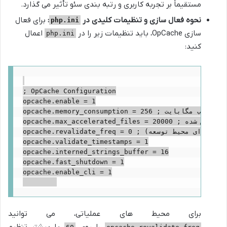
مستقیماً بر تجربه کاربری و رتبه بندی سئو تأثیر می گذارد.
نحوه فعال سازی و تنظیمات کلیدی در
:
برای فعال
php.ini
سازی OpCache، باید تنظیمات زیر را در
اعمال
php.ini
کنید:
; OpCache Configuration

opcache.enable = 1

opcache.memory_consumption = 256 ; میزان حافظه بر حسب مگابایت

opcache.max_accelerated_files = 20000 ; حداکثر تعداد فایل های کش شده

opcache.revalidate_freq = 0 ; فرکانس بررسی تغییرات فایل ها (0 برای محیط توسعه)

opcache.validate_timestamps = 1

opcache.interned_strings_buffer = 16

opcache.fast_shutdown = 1

opcache.enable_cli = 1

برای محیط های عملیاتی، می توانید
60
opcache.revalidate_freq