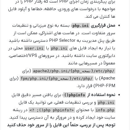
برای پیکربندی زمان اجرای PHP است که رفتار PHP را در
مواجهه با درخواست های ورودی، حافظه، خطاها و آپلود فایل
ها کنترل می کند.
محل قرارگیری
:
بسته به نوع میزبانی و تنظیمات
php.ini
سرور متفاوت است. در هاست های اشتراکی، ممکن است از
طریق پنل مدیریت به PHP Selector دسترسی داشته باشید
یا نیاز به ایجاد فایل های
یا
محلی در
user.ini
php.ini
دایرکتوری سایت داشته باشید. در سرورهای VPS/اختصاصی،
معمولاً در مسیرهایی مانند
(برای
/etc/php/{نسخه_php}/apache2/php.ini
Apache) یا
(برای
/etc/php/{نسخه_php}/fpm/php.ini
PHP-FPM) قرار دارد.
نحوه استفاده از
:
برای یافتن مسیر دقیق فایل
phpinfo()
و بررسی تنظیمات فعلی، می توانید یک فایل
php.ini
با محتوای
در ریشه
<?php phpinfo(); ?>
info.php
سایت خود ایجاد کرده و در مرورگر به آن دسترسی پیدا کنید.
توجه: پس از بررسی، حتماً این فایل را از سرور خود حذف کنید