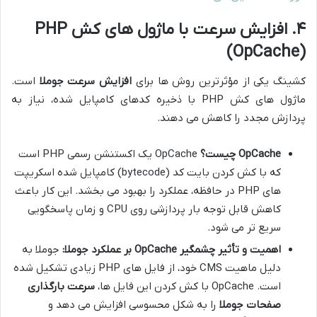
۴. افزایش سرعت با ماژول های کش PHP
(OpCache)
کشینگ یکی از مؤثرترین روش ها برای
افزایش سرعت جوملا
است.
ماژول های کش PHP با ذخیره کدهای کامپایل شده، نیاز به
پردازش مجدد را کاهش می دهند.
OpCache چیست؟
OpCache یک اکستنشن رسمی PHP است
که با کش کردن بایت کد (bytecode) کامپایل شده اسکریپت
های PHP در حافظه، عملکرد را بهبود می بخشد. این کار باعث
کاهش قابل توجه بار پردازشی روی CPU و زمان پاسخگویی
سریع تر می شود.
اهمیت و تأثیر چشمگیر OpCache بر عملکرد جوملا:
جوملا به
دلیل ماهیت CMS خود، از فایل های PHP زیادی تشکیل شده
است. OpCache با کش کردن این فایل ها،
سرعت بارگذاری
صفحات جوملا
را به شکل محسوسی افزایش می دهد و