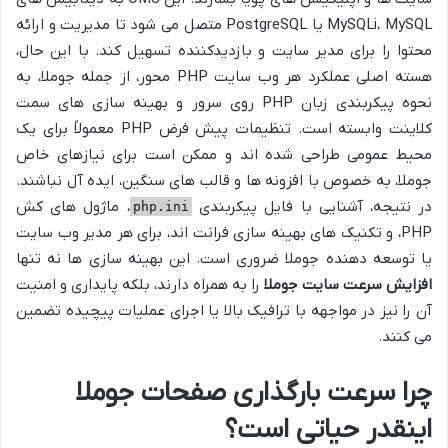
MySQLi، MySQL یا PostgreSQL متصل می شود تا مدیریت و ارائه
محتوا را برای مدیر سایت و بازدیدکننده تسهیل کند. با این حال،
هسته اصلی عملکرد هر وب سایت PHP محور، از جمله جوملا، به
نحوه پیکربندی زبان PHP روی سرور و بهینه سازی های سمت
کلاینت وابسته است. تنظیمات پیش فرض PHP معمولاً برای یک
محیط عمومی طراحی شده اند و ممکن است برای نیازهای خاص
جوملا، به خصوص با افزونه ها و قالب های سنگین، ایده آل نباشند.
در نتیجه، آشنایی با فایل پیکربندی
، ماژول های کش
php.ini
PHP، و تکنیک های بهینه سازی فرانت اند، برای هر مدیر وب سایت
یا توسعه دهنده جوملا ضروری است. این بهینه سازی ها نه تنها
افزایش سرعت سایت جوملا
را به همراه دارند، بلکه پایداری و امنیت
آن را نیز در مواجهه با ترافیک بالا یا اجرای عملیات پیچیده تضمین
می کنند.
چرا سرعت بارگذاری صفحات جوملا
اینقدر حیاتی است؟