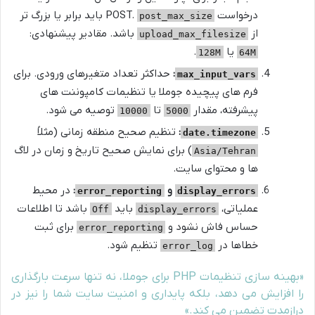
درخواست POST.
باید برابر یا بزرگ تر
post_max_size
از
باشد. مقادیر پیشنهادی:
upload_max_filesize
یا
.
128M
64M
:
حداکثر تعداد متغیرهای ورودی. برای
max_input_vars
فرم های پیچیده جوملا یا تنظیمات کامپوننت های
پیشرفته، مقدار
تا
توصیه می شود.
10000
5000
:
تنظیم صحیح منطقه زمانی (مثلاً
date.timezone
) برای نمایش صحیح تاریخ و زمان در لاگ
Asia/Tehran
ها و محتوای سایت.
و
:
در محیط
error_reporting
display_errors
عملیاتی،
باید
باشد تا اطلاعات
Off
display_errors
حساس فاش نشود و
برای ثبت
error_reporting
خطاها در
تنظیم شود.
error_log
«بهینه سازی تنظیمات PHP برای جوملا، نه تنها سرعت بارگذاری
را افزایش می دهد، بلکه پایداری و امنیت سایت شما را نیز در
درازمدت تضمین می کند.»