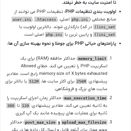
تا امنیت سایت به خطر نیفتد.
اولویت بندی تنظیمات PHP:
تنظیمات PHP می توانند از
منابع مختلفی (
اصلی،
،
،
user.ini
.htaccess
php.ini
در کد) بارگذاری شوند. بالاترین اولویت با
ini_set()
و پایین ترین با
اصلی است.
php.ini
ini_set()
پارامترهای حیاتی PHP برای جوملا و نحوه بهینه سازی آن ها:
:
حداکثر حافظه (RAM) برای یک
memory_limit
اسکریپت PHP را تعیین می کند. خطای Allowed
memory size of X bytes exhausted رایج است. مقادیر
پیشنهادی:
برای اکثر سایت ها،
یا بالاتر برای
512M
256M
سایت های بزرگ و فروشگاهی.
:
حداکثر زمان اجرای اسکریپت را
max_execution_time
به ثانیه تعیین می کند. مقادیر پیشنهادی:
تا
300
120
ثانیه برای عملیات های پیچیده مانند بک آپ گیری.
و
:
حداکثر
post_max_size
upload_max_filesize
حجم مجاز برای آپلود فایل و ارسال کل داده ها در یک