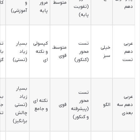
متوسط
مرور
و
کا
دهم
(تقویت
پایه
آموزشی)
پایه)
عربی
تست
کپسولی
بسیار
تش
خیلی
متوسط،
دهم
محور
و نکته
زیاد
با
سبز
قوی
تست
(کنکور)
ای
(تستی)
گز
بسیار
تست
عربی
زیاد
بس
محور
نکته ای
دهم سه
الگو
قوی
(تستی
جا
(پیشرفته
و جامع
بعدی
چالش
تش
و کنکور)
برانگیز)