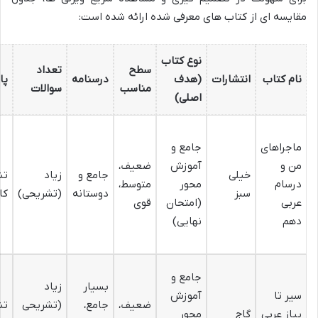
مقایسه ای از کتاب های معرفی شده ارائه شده است:
نوع کتاب
سطح
تعداد
نام کتاب
انتشارات
(هدف
درسنامه
پا
مناسب
سوالات
اصلی)
ماجراهای
جامع و
من و
آموزش
ضعیف،
خیلی
جامع و
زیاد
تش
درسام
محور
متوسط،
سبز
دوستانه
(تشریحی)
کا
عربی
(امتحان
قوی
دهم
نهایی)
جامع و
بسیار
زیاد
سیر تا
آموزش
ضعیف،
جامع،
(تشریحی
تش
پیاز عربی
گاج
محور