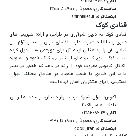
تلفن:
۰۲۱۲۲۰۲۴۷۲۵
ساعت کاری:
معمولاً از ۰۹:۰۰ تا ۲۲:۰۰
اینستاگرام:
shirinialef.ir
قنادی کوک
قنادی کوک به دلیل
نوآوری در طراحی
و ارائه شیرینی های
هنری و خلاقانه شهرت دارد.
فضای جوان پسند و آرام
این
قنادی، آن را به مکانی ایده آل برای دورهمی ها تبدیل کرده
است. کوک تنوع گسترده ای از شیرینی، کیک، قهوه و به ویژه
گاتای گردویی
معروف خود را ارائه می دهد که طعمی بی نظیر
دارد. این قنادی با شعب متعدد در مناطق مختلف تهران،
دسترسی را برای مشتریان آسان کرده است.
آدرس:
تهران، شهرک غرب، بلوار دادمان، نرسیده به اتوبان
یادگار امام، پلاک ۱۱۲
تلفن:
۰۲۱۸۶۰۸۶۱۱۴
ساعت کاری:
معمولاً از ۰۸:۰۰ تا ۲۳:۳۰
اینستاگرام:
cook_iran