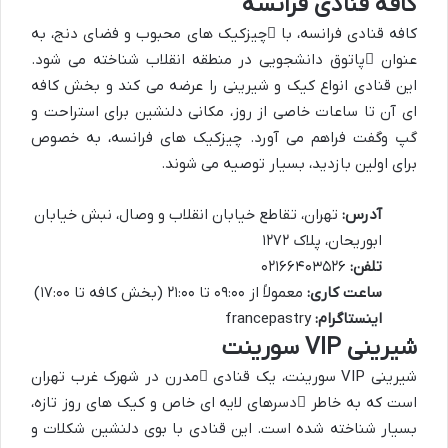
کافه قنادی فرانسه
کافه قنادی فرانسه، با
چیزکیک های محبوب
و فضای دنج، به
عنوان
پاتوق دانشجویی
در منطقه انقلاب شناخته می شود.
این قنادی انواع کیک و شیرینی را عرضه می کند و بخش کافه
ای آن تا ساعات خاصی از روز، مکانی دلنشین برای استراحت و
گپ وگفت فراهم می آورد. چیزکیک های فرانسه، به خصوص
برای اولین بازدید، بسیار توصیه می شوند.
آدرس:
تهران، تقاطع خیابان انقلاب و وصال، نبش خیابان
ابوریحان، پلاک ۱۲۷۲
تلفن:
۰۲۱۶۶۴۰۳۵۲۶
ساعت کاری:
معمولاً از ۰۹:۰۰ تا ۲۱:۰۰ (بخش کافه تا ۱۷:۰۰)
اینستاگرام:
francepastry
شیرینی VIP سورینت
شیرینی VIP سورینت، یک قنادی
مدرن
در شهرک غرب تهران
است که به خاطر
دسرهای لایه ای خاص
و کیک های روز تازه،
بسیار شناخته شده است. این قنادی با بوی دلنشین شکلات و