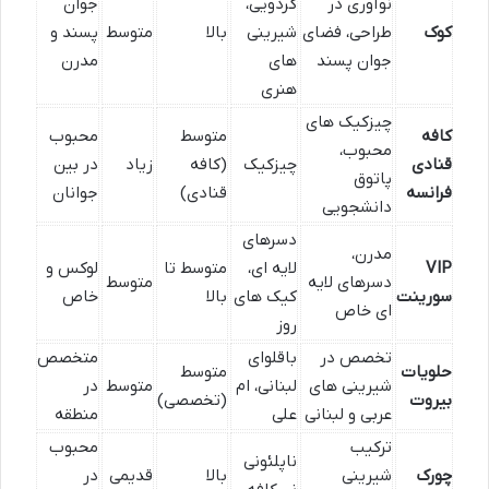
نوآوری در
گردویی،
جوان
کوک
طراحی، فضای
شیرینی
بالا
متوسط
پسند و
جوان پسند
های
مدرن
هنری
چیزکیک های
کافه
متوسط
محبوب
محبوب،
قنادی
چیزکیک
(کافه
زیاد
در بین
پاتوق
فرانسه
قنادی)
جوانان
دانشجویی
دسرهای
مدرن،
VIP
لایه ای،
متوسط تا
لوکس و
دسرهای لایه
متوسط
سورینت
کیک های
بالا
خاص
ای خاص
روز
تخصص در
باقلوای
متخصص
حلویات
متوسط
شیرینی های
لبنانی، ام
متوسط
در
بیروت
(تخصصی)
عربی و لبنانی
علی
منطقه
ترکیب
محبوب
ناپلئونی
چورک
شیرینی
بالا
قدیمی
در