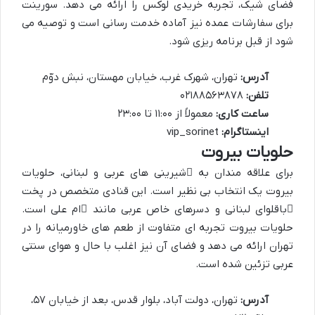
فضای شیک، تجربه خریدی لوکس را ارائه می دهد. سورینت
برای سفارشات عمده نیز آماده خدمت رسانی است و توصیه می
شود از قبل برنامه ریزی شود.
آدرس:
تهران، شهرک غرب، خیابان مهستان، نبش دوّم
تلفن:
۰۲۱۸۸۵۶۳۸۷۸
ساعت کاری:
معمولاً از ۱۱:۰۰ تا ۲۳:۰۰
اینستاگرام:
vip_sorinet
حلویات بیروت
برای علاقه مندان به
شیرینی های عربی و لبنانی
، حلویات
بیروت یک انتخاب بی نظیر است. این قنادی متخصص در پخت
باقلوای لبنانی
و دسرهای خاص عربی مانند
ام علی
است.
حلویات بیروت تجربه ای متفاوت از طعم های خاورمیانه را در
تهران ارائه می دهد و فضای آن نیز اغلب با حال و هوای سنتی
عربی تزئین شده است.
آدرس:
تهران، دولت آباد، بلوار قدس، بعد از خیابان ۵۷،