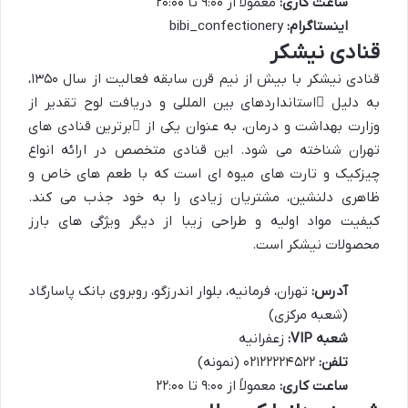
ساعت کاری:
معمولاً از ۹:۰۰ تا ۲۰:۰۰
اینستاگرام:
bibi_confectionery
قنادی نیشکر
قنادی نیشکر با بیش از نیم قرن سابقه فعالیت از سال ۱۳۵۰،
به دلیل
استانداردهای بین المللی
و دریافت لوح تقدیر از
وزارت بهداشت و درمان، به عنوان یکی از
برترین قنادی های
تهران
شناخته می شود. این قنادی متخصص در ارائه انواع
چیزکیک و تارت های میوه ای است که با طعم های خاص و
ظاهری دلنشین، مشتریان زیادی را به خود جذب می کند.
کیفیت مواد اولیه و طراحی زیبا از دیگر ویژگی های بارز
محصولات نیشکر است.
آدرس:
تهران، فرمانیه، بلوار اندرزگو، روبروی بانک پاسارگاد
(شعبه مرکزی)
شعبه VIP:
زعفرانیه
تلفن:
۰۲۱۲۲۲۲۴۵۲۲ (نمونه)
ساعت کاری:
معمولاً از ۹:۰۰ تا ۲۲:۰۰