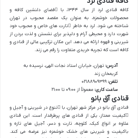
کافه قنادی لرد
کافه قنادی لرد از سال ۱۳۴۴، با
فضای دلنشین کافه
و
محصولات خوشمزه، به عنوان یک مقصد محبوب در تهران
شناخته می شود. لرد به خاطر
تارت های خاص و محبوب
خود
شهرت دارد و محیطی آرام و دلپذیر برای نشستن و لذت بردن از
شیرینی و قهوه ارائه می دهد. این مکان ترکیبی عالی از قنادی و
کافه است که تجربه خریدی متفاوت را رقم می زند.
آدرس:
تهران، خیابان استاد نجات الهی، نرسیده به
کریمخان زند
تلفن:
۰۲۱۸۸۹۰۹۳۹۹
ساعت کاری:
معمولاً از ۰۹:۰۰ تا ۲۱:۰۰
قنادی آق بانو
قنادی آق بانو در مرکز شهر تهران، با
تنوع در شیرینی و آجیل
و
کیفیت ممتاز
، یکی از قنادی های پرطرفدار است. این قنادی
علاوه بر انواع کیک، کلوچه، تارت و دسر، آجیل های تازه و
باکیفیت و شیرینی های خشک خوشمزه نیز عرضه می کند.