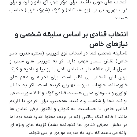
انتخاب های خوبی باشند. برای مرکز شهر، آق بانو و لرد، و برای
غرب تهران، بی بی (یوسف آباد) و کوک (شهرک غرب) مناسب
هستند.
انتخاب قنادی بر اساس سلیقه شخصی و
نیازهای خاص
سلیقه شخصی
شما در انتخاب نوع شیرینی (سنتی، مدرن، دسر
خاص) نقش بسیار مهمی دارد. اگر به شیرینی های سنتی و
اصیل ایرانی علاقه دارید، قنادی لادن با زولبیا و بامیه و کیک
یزدی اش انتخابی بی نظیر است. برای تجربه ی طعم های
خاورمیانه، حلویات بیروت بهترین گزینه است. اگر به دنبال
نوآوری و دسرهای مدرن هستید، قنادی کوک و VIP سورینت می
توانند شما را شگفت زده کنند. همچنین، برای افرادی با
رژیم
غذایی خاص
یا حساسیت به گلوتن و لاکتوز، برخی قنادی ها
مانند
خانه کیک پلاتین
(که در بریف محتوا اشاره شده بود اما
در بخش معرفی قنادی ها گنجانده نشد) گزینه های ویژه ای
ارائه می دهند که باید به صورت موردی بررسی شوند.