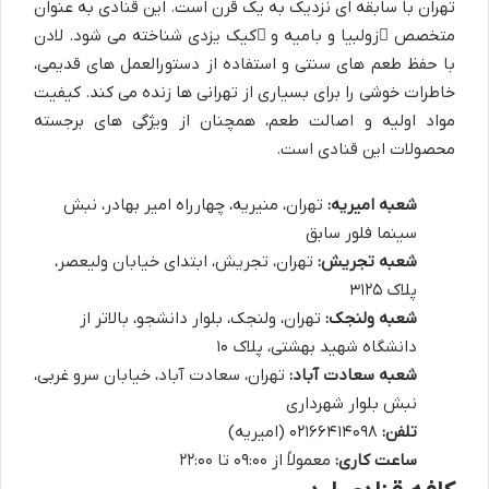
تهران
با سابقه ای نزدیک به یک قرن است. این قنادی به عنوان
متخصص
زولبیا و بامیه
و
کیک یزدی
شناخته می شود. لادن
با حفظ طعم های سنتی و استفاده از دستورالعمل های قدیمی،
خاطرات خوشی را برای بسیاری از تهرانی ها زنده می کند. کیفیت
مواد اولیه و اصالت طعم، همچنان از ویژگی های برجسته
محصولات این قنادی است.
شعبه امیریه:
تهران، منیریه، چهارراه امیر بهادر، نبش
سینما فلور سابق
شعبه تجریش:
تهران، تجریش، ابتدای خیابان ولیعصر،
پلاک ۳۱۲۵
شعبه ولنجک:
تهران، ولنجک، بلوار دانشجو، بالاتر از
دانشگاه شهید بهشتی، پلاک ۱۰
شعبه سعادت آباد:
تهران، سعادت آباد، خیابان سرو غربی،
نبش بلوار شهرداری
تلفن:
۰۲۱۶۶۴۱۴۰۹۸ (امیریه)
ساعت کاری:
معمولاً از ۰۹:۰۰ تا ۲۲:۰۰