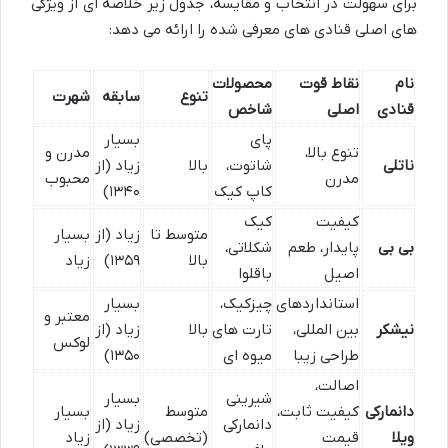
برای سهولت در انتخاب و مقایسه، جدول زیر خلاصه ای از ویژگی
های اصلی قنادی های معرفی شده را ارائه می دهد:
نام
نقاط قوت
محصولات
تنوع
سابقه
شهرت
قنادی
اصلی
شاخص
پای
بسیار
تنوع بالا،
مدرن و
ناتلی
شاتوت،
بالا
زیاد (از
مدرن
محبوب
کاپ کیک
۱۳۴۰)
کیفیت
کیک
متوسط تا
زیاد (از
بسیار
بی بی
پایدار، طعم
شکلاتی،
بالا
۱۳۵۹)
زیاد
اصیل
باقلوا
استانداردهای
چیزکیک،
بسیار
معتبر و
نیشکر
بین المللی،
تارت های
بالا
زیاد (از
لوکس
طراحی زیبا
میوه ای
۱۳۵۰)
اصالت،
شیرینی
بسیار
دانمارکی
کیفیت ثابت،
متوسط
بسیار
دانمارکی
زیاد (از
ویلا
قیمت
(تخصصی)
زیاد