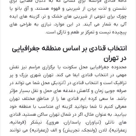
کافه قنادی فرانسه برای کسانی که به دنبال فضایی برای
نشستن و لذت بردن از شیرینی و قهوه هستند، و آق بانو یا
چورک برای تنوعی از شیرینی های خشک و تر، گزینه های ایده
آلی به شمار می آیند. در این موارد، نیازی به طراحی های
پیچیده نیست و تمرکز بر طعم و تازگی است.
انتخاب قنادی بر اساس منطقه جغرافیایی
در تهران
محدوده جغرافیایی محل سکونت یا برگزاری مراسم نیز نقش
مهمی در انتخاب قنادی ایفا می کند. تهران شهری بزرگ و پر
ترافیک است و انتخاب قنادی در
نزدیکی محل
شما می تواند در
صرفه جویی زمان و کاهش دغدغه های حمل و نقل بسیار مؤثر
باشد. ما سعی کرده ایم قنادی ها را از مناطق مختلف تهران
معرفی کنیم تا شما بتوانید گزینه ای متناسب با منطقه خود
بیابید. به عنوان مثال، اگر در شمال تهران ساکن هستید، قنادی
های ناتلی (نیاوران، پاسداران، هروی)، نیشکر (فرمانیه،
زعفرانیه)، لادن (ولنجک، تجریش) و الف (زعفرانیه) می توانند