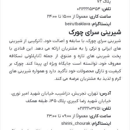
پلاک ۷۲
تلفن:
۰۲۱۲۲۲۱۵۳۵۴
ساعت کاری:
معمولاً از ۱۵:۰۰ تا ۲۴:۰۰
اینستاگرام:
beirutbaklava
شیرینی سرای چورک
شیرینی سرای چورک، با سابقه و اصالت خود،
ترکیبی از شیرینی
های ایرانی و ترکی
را به مشتریان ارائه می دهد. این قنادی با
پخت شیرینی های تازه و متنوع، از جمله
ناپلئونی نسکافه
معروف خود، توانسته است جایگاه ویژه ای پیدا کند. چورک بر
کیفیت و تازگی محصولات خود تأکید دارد و همواره شیرینی های
گرم و لذیذ به مشتریان عرضه می کند.
آدرس:
تهران، تجریش، دزاشیب، خیابان شهید امیر نوری،
خیابان شهید رضا کبیری، پلاک ۱۴۵، طبقه همکف
تلفن:
۰۲۱۲۲۲۰۳۷۵۱
ساعت کاری:
معمولاً از ۰۹:۰۰ تا ۲۳:۰۰
اینستاگرام:
shirini_chourak