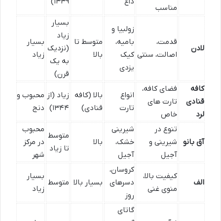
داغ
۱۳۳۹)
مناسب
بسیار
زولبیا و
زیاد
قدمت،
بامیه،
متوسط تا
بسیار
لادن
(نزدیک
اصالت، سنتی
کیک
بالا
زیاد
به یک
یزدی
قرن)
کافه
فضای کافه،
انواع
بالا (کافه
زیاد (از
محبوب و
قنادی
تارت های
تارت
قنادی)
۱۳۴۴)
دنج
لرد
خاص
تنوع در
شیرینی
محبوب
متوسط
آق بانو
شیرینی و
خشک،
بالا
در مرکز
تا زیاد
آجیل
آجیل
شهر
کروسان،
کیفیت بالا،
بسیار
الف
دسرهای
بسیار بالا
متوسط
منوی غنی
زیاد
روز
گاتای