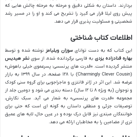
بردارند. داستان به شکلی دقیق و مرحله به مرحله چالش هایی که
پیش روی لیلا قرار می گیرد را تشریح می کند و او را در مسیر رشد
شخصیتی و مسئولیت پذیری قرار می دهد.
اطلاعات کتاب شناختی
این کتاب که به دست توانای
سوزان ویلیامز
نوشته شده و توسط
بهاره قنادزاده یزدی
به فارسی برگردانده شده، از سوی
نشر هیدیس
منتشر گردیده است. «قدرت های پرنسسی: پسرعموی خیلی باهوش»
(Charmingly Clever Cousin) با ۱۲۸ صفحه، در سال ۱۳۹۹ به بازار
عرضه شد. این اثر در ژانر فانتزی و ماجراجویی برای گروه سنی کودک
و نوجوان (به ویژه ۸ تا ۱۲ سال) دسته بندی می شود و دومین جلد از
مجموعه «قدرت های پرنسسی» به شمار می آید. سبک نگارش،
توصیفات جزئی و منطقی داستان به گونه ای است که حتی برای
خوانندگان مبتدی نیز قابل درک بوده و در عین حال، لایه های عمیق
تری از مضامین را به مخاطبان ارائه می دهد.