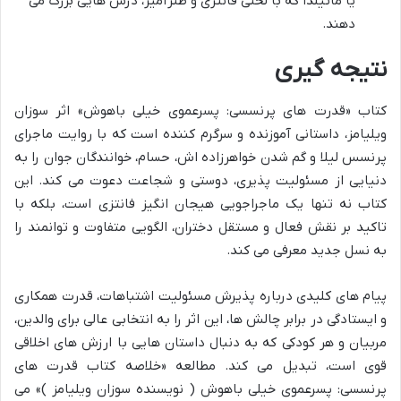
یا ماتیلدا که با لحنی فانتزی و طنزآمیز، درس هایی بزرگ می
دهند.
نتیجه گیری
کتاب «قدرت های پرنسسی: پسرعموی خیلی باهوش» اثر سوزان
ویلیامز، داستانی آموزنده و سرگرم کننده است که با روایت ماجرای
پرنسس لیلا و گم شدن خواهرزاده اش، حسام، خوانندگان جوان را به
دنیایی از مسئولیت پذیری، دوستی و شجاعت دعوت می کند. این
کتاب نه تنها یک ماجراجویی هیجان انگیز فانتزی است، بلکه با
تاکید بر نقش فعال و مستقل دختران، الگویی متفاوت و توانمند را
به نسل جدید معرفی می کند.
پیام های کلیدی درباره پذیرش مسئولیت اشتباهات، قدرت همکاری
و ایستادگی در برابر چالش ها، این اثر را به انتخابی عالی برای والدین،
مربیان و هر کودکی که به دنبال داستان هایی با ارزش های اخلاقی
قوی است، تبدیل می کند. مطالعه «خلاصه کتاب قدرت های
پرنسسی: پسرعموی خیلی باهوش ( نویسنده سوزان ویلیامز )» می