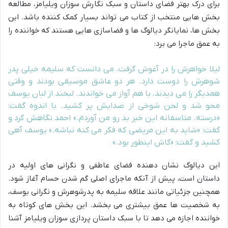
برای درک بهتر فضای داستان و سبک نگارش سوزان ویلیامز، مطالعه
بخش هایی منتخب از کتاب می تواند بسیار کمک کننده باشد. این
بخش ها، نمایانگر دیالوگ ها و فضاسازی هایی هستند که خواننده را
به عمق ماجرا می برد:
لیلا خواهرش را در آغوش گرفت. می دانست که سلیمه خیلی پدر
شوهرش را دوست دارد. هر دو عاشق موسیقی بودند و وقتی
همدیگر را می دیدند، با هم آواز می خواندند. لبخند از لبان یوسف
محو شد و لحن شوخی از صدایش پر کشید. با اندوه گفت:
«درسته. متاسفانه این خبر بد رو من آوردم.» احمد نگاهش کرد و
گفت: «شاید به این مریضی که فکر می کنه نباشه.» یوسف آهی
کشید و گفت: «کاش اینطور بود.»
این دیالوگ نشان دهنده فضای عاطفی و نگرانی های اولیه در
داستان است، پیش از آنکه ماجرای اصلی گم شدن حسام آغاز شود.
همچنین جزئیاتی مانند علاقه سلیمه به پدرشوهرش و نگرانی یوسف،
به شخصیت ها عمق بیشتری می بخشد. این بخش های کوتاه به
خواننده اجازه می دهد تا با سبک داستان پردازی سوزان ویلیامز آشنا