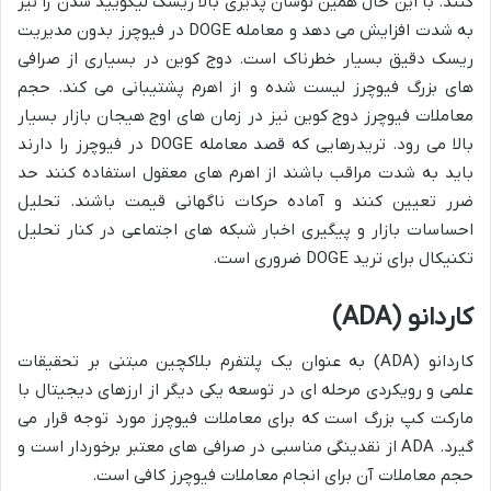
کنند. با این حال همین نوسان پذیری بالا ریسک لیکویید شدن را نیز
به شدت افزایش می دهد و معامله DOGE در فیوچرز بدون مدیریت
ریسک دقیق بسیار خطرناک است. دوج کوین در بسیاری از صرافی
های بزرگ فیوچرز لیست شده و از اهرم پشتیبانی می کند. حجم
معاملات فیوچرز دوج کوین نیز در زمان های اوج هیجان بازار بسیار
بالا می رود. تریدرهایی که قصد معامله DOGE در فیوچرز را دارند
باید به شدت مراقب باشند از اهرم های معقول استفاده کنند حد
ضرر تعیین کنند و آماده حرکات ناگهانی قیمت باشند. تحلیل
احساسات بازار و پیگیری اخبار شبکه های اجتماعی در کنار تحلیل
تکنیکال برای ترید DOGE ضروری است.
کاردانو (ADA)
کاردانو (ADA) به عنوان یک پلتفرم بلاکچین مبتنی بر تحقیقات
علمی و رویکردی مرحله ای در توسعه یکی دیگر از ارزهای دیجیتال با
مارکت کپ بزرگ است که برای معاملات فیوچرز مورد توجه قرار می
گیرد. ADA از نقدینگی مناسبی در صرافی های معتبر برخوردار است و
حجم معاملات آن برای انجام معاملات فیوچرز کافی است.