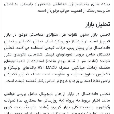
پیاده سازی یک استراتژی معاملاتی مشخص و پایبندی به اصول
مدیریت ریسک از اهمیت حیاتی برخوردار است.
تحلیل بازار
تحلیل بازار ستون فقرات هر استراتژی معاملاتی موفق در بازار
فیوچرز است. تریدرها از دو رویکرد اصلی تحلیل تکنیکال و تحلیل
فاندامنتال برای پیش بینی حرکات قیمتی استفاده می کنند. تحلیل
تکنیکال شامل بررسی نمودارهای قیمتی شناسایی الگوهای تکرار
شونده (مانند سر و شانه پرچم مثلث) استفاده از اندیکاتورهای
مختلف (مانند میانگین متحرک RSI MACD باندهای بولینگر) و
تشخیص سطوح حمایت و مقاومت است. هدف تحلیل تکنیکال
یافتن نقاط احتمالی ورود و خروج بر اساس رفتار گذشته قیمت است.
تحلیل فاندامنتال در بازار ارزهای دیجیتال شامل بررسی عواملی
مانند اخبار مربوط به پروژه (به روزرسانی ها همکاری ها) تحولات
رگولاتوری وضعیت کلی بازار کریپتو (مانند هاوینگ بیت کوین
پذیرش نهادی) داده های اقتصاد کلان و حتی احساسات عمومی بازار