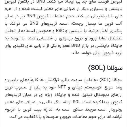
فیوچرز فرصت های جذابی ایجاد می کنند. BNB در پلتفرم فیوچرز
بایننس و بسیاری دیگر از صرافی های معتبر لیست شده و از اهرم
های بالا پشتیبانی می کند. حجم معاملات فیوچرز BNB نیز در میان
آلت کوین ها بسیار برجسته است. تریدرهای BNB می توانند با
پیگیری اخبار مرتبط با بایننس و BSC و همچنین استفاده از تحلیل
تکنیکال نقاط ورود و خروج پرسودی را شناسایی کنند. با توجه به
جایگاه بایننس در بازار BNB همواره یکی از دارایی های کلیدی برای
ترید فیوچرز باقی خواهد ماند.
سولانا (SOL)
سولانا (SOL) به دلیل سرعت بالای تراکنش ها کارمزدهای پایین و
رشد سریع اکوسیستم دیفای و NFT خود به یکی از محبوب ترین
ارزهای دیجیتال تبدیل شده و جایگاه ویژه ای در میان تریدرهای
فیوچرز پیدا کرده است. SOL از نقدینگی بالایی در صرافی های معتبر
برخوردار است هرچند ممکن است به اندازه بیت کوین یا اتریوم
نباشد اما برای حجم معاملات فیوچرز متوسط و بالا کفایت می کند.