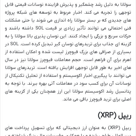
سولانا به دلیل رشد چشمگیر و پذیرش فزاینده نوسانات قیمتی قابل
توجهی را تجربه می کند. اخبار مربوط به توسعه های شبکه پروژه
های جدیدی که بر بستر سولانا راه اندازی می شوند یا حتی مشکلات
فنی احتمالی می توانند تأثیر زیادی بر قیمت SOL داشته باشند و
حرکات سریع و بزرگی را ایجاد کنند. این نوسان پذیری بالا سولانا را به
گزینه ای جذاب برای تریدرهای نوسان گیر تبدیل کرده است. SOL در
بسیاری از صرافی های بزرگ فیوچرز لیست شده و امکان استفاده از
اهرم برای آن فراهم است. حجم معاملات فیوچرز سولانا نیز در سال
های اخیر به طور قابل توجهی افزایش یافته است. تریدرهای سولانا
می توانند با پیگیری اخبار اکوسیستم و استفاده از تحلیل تکنیکال از
نوسانات آن برای کسب سود در معاملات آتی بهره ببرند. با توجه به
پتانسیل رشد اکوسیستم سولانا این ارز همچنان یکی از گزینه های
اصلی برای ترید فیوچرز باقی می ماند.
ریپل (XRP)
ریپل (XRP) به عنوان ارز دیجیتالی که برای تسهیل پرداخت های
بین المللی طراحی شده و با همکاری مؤسسات مالی بزرگ شناخته می