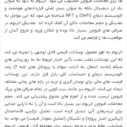
ها برای معاملات فیوچرز محسوب می شود. اتریوم نه تنها به عنوان
یک ارز دیجیتال بلکه به عنوان بستر اصلی قراردادهای هوشمند و
اکوسیستم دیفای (DeFi) و NFT شناخته می شود که این عوامل به
نقدینگی و حجم معاملات بالای آن کمک کرده اند. نقدینگی اتریوم در
صرافی های فیوچرز بسیار بالا بوده و امکان ورود و خروج آسان از
موقعیت ها را فراهم می کند.
اتریوم به طور معمول نوسانات قیمتی قابل توجهی را تجربه می کند
که این نوسانات اغلب تحت تأثیر اخبار مربوط به به روزرسانی های
شبکه (مانند انتقال به اثبات سهام یا پروتکل های لایه ۲) رشد
اکوسیستم دیفای و احساسات کلی بازار قرار دارند. این نوسانات
فرصت های عالی برای نوسان گیری و ترید در بازه های زمانی مختلف
ایجاد می کنند. اتریوم نیز مانند بیت کوین در تمام صرافی های بزرگ
فیوچرز لیست شده و از اهرم های متنوع پشتیبانی می کند. حجم
معاملات فیوچرز اتریوم نیز بسیار بالا است و آن را به دارایی جذابی
برای تریدرهای آتی تبدیل کرده است. تحلیل ترکیبی فاندامنتال
(پیگیری اخبار پروژه) و تکنیکال (تحلیل نمودار قیمت) می تواند به
شناسایی نقاط ورود و خروج پرسود برای معامله گران فیوچرز اتریوم