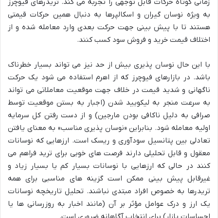
زمانی کوتاه حرکات قابل توجهی را تجربه می کند. تریدرهای فیوچرز
به ویژه نوسان گیران و اسکالپرها به دنبال همین حرکات قیمتی
هستند تا با پیش بینی جهت حرکت بعدی وارد معامله شده و از
اختلاف قیمت خرید و فروش سود کسب کنند.
با این حال نوسان پذیری بیش از حد نیز می تواند بسیار خطرناک
باشد. در بازارهای فیوچرز که از اهرم استفاده می شود یک حرکت
ناگهانی و شدید قیمت در خلاف جهت موقعیت معاملاتی می تواند
به سرعت منجر به لیکویید شدن (اجبار به بستن موقعیت توسط
صرافی به دلیل ناکافی بودن مارجین) و از دست رفتن کل سرمایه
اولیه معامله شود. بنابراین «نوسان پذیری مناسب» به معنای یافتن
تعادلی بین پتانسیل سودآوری و ریسک است. ارزهایی که نوسانات
معقول و قابل تحلیلی دارند فرصت های خوبی برای ترید فراهم می
کنند در حالی که ارزهایی با نوسانات بسیار کم یا بسیار زیاد و
غیرقابل پیش بینی ممکن است گزینه های مناسبی برای همه
تریدرها به خصوص افراد مبتدی نباشند. تحلیل تاریخچه نوسانات
یک ارز و درک عوامل مؤثر بر آن (مانند اخبار به روزرسانی ها یا
احساسات بازار) برای انتخاب آگاهانه ضروری است.