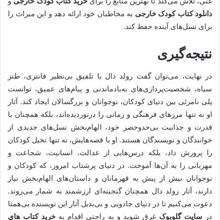
غنی، تلاش می‌کند تا بهترین منابع را برای
خرید کتاب کودک خارجی
و
دانلود کتاب کودک خارجی
به مخاطبان خود ارائه دهد و این میراث را
برای نسل‌های آینده حفظ کند.
نتیجه‌گیری
در نهایت، می‌توان گفت رولد دال با تلفیق بی‌نظیر فانتزی، طنز
سیاه، شخصیت‌پردازی‌های به‌یادماندنی و پیام‌های عمیق، توانست
پلی نامرئی بین دنیای کودکان، نوجوانان و بزرگسالان ایجاد کند. آثار
او نه تنها مرزهای فرهنگی و زمانی را درنوردیده‌اند، بلکه همچنان با
قدرت و جذابیت بی‌حدوحصر خود، الهام‌بخش نسل‌های جدیدی از
خوانندگان و نویسندگان هستند. او با قصه‌هایش، نه تنها تخیل کودکان
را پرورش داد، بلکه درس‌هایی از عدالت، انسانیت، شجاعت و
مهربانی را به آن‌ها آموخت. در دنیای پرشتاب امروز، که کودکان و
نوجوانان بیش از پیش به قهرمانان و داستان‌های الهام‌بخش نیاز
دارند، آثار رولد دال همچنان گنجینه‌ای ارزشمند به شمار می‌روند.
دعوت می‌کنیم تا در دنیای جادویی و بی‌بدیل آثار این نویسنده بی‌همتا
در
سایت گلوبوک
غرق شوید و به راحتی اقدام به
خرید کتاب‌ های