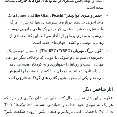
است و الهام‌بخش بسیاری از
کتاب های کودکانه خارجی
مشابه
شده است.
“جیمز و هلوی غول‌پیکر” (James and the Giant Peach):
یک
ماجراجویی بی‌نظیر درباره‌ی پسربچه‌ای تنها که پس از مرگ
والدینش، با حشرات غول‌پیکر درون یک هلوی جادویی دوست
می‌شود و سفری پرماجرا را آغاز می‌کند. این کتاب نمادی از
رهایی، دوستی و کشف جهان‌های جدید است.
“غول بزرگ مهربان (BFG)” (The BFG):
داستان دوستی یک
دختربچه‌ی یتیم به نام سوفی با غولی که برخلاف دیگر غول‌ها،
مهربان است و رویاها را جمع‌آوری و به کودکان هدیه می‌دهد.
این داستان، شجاعت، همدلی و شکستن کلیشه‌ها را آموزش
می‌دهد و یکی از محبوب‌ترین
کتاب های کودکانه خارجی
است.
آثار شاخص دیگر
علاوه بر این آثار نمادین، دال کتاب‌های درخشان دیگری نیز دارد که
هر یک به نوبه‌ی خود جذاب و خواندنی هستند. “جادوگرها” (The
Witches) با فضایی کمی تاریک‌تر و هیجان‌انگیز، “روباه شگفت‌انگیز”