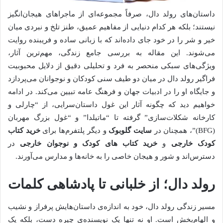
داستان‌های رولد دال، صرفاً مجموعه‌ای از ماجراهای هیجان‌انگیز
نیستند؛ بلکه هر کدام دنیایی از مفاهیم عمیق، طنز تلخ و نبردی میان
خیر و شر را در خود جای داده‌اند که با زبانی ساده و فریبنده روایت
می‌شوند. این مقاله به بررسی جامع زندگی، مهم‌ترین آثار،
ویژگی‌های سبکی منحصر به فرد و تحلیلی دقیق از دلایل محبوبیت
فراگیر رولد دال در میان دو طیف سنی کودکان و نوجوانان می‌پردازد
و جایگاه او را در ادبیات جهان و فرهنگ عامه تبیین می‌کند. در ادامه
خواهیم دید که چگونه آثار این غول داستان‌سرایی، از “چارلی و
کارخانه شکلات‌سازی” گرفته تا “ماتیلدا” و “غول بزرگ مهربان
(BFG)”، همچنان در
سایت گلوبوک
و دیگر پلتفرم‌ها برای
خرید کتاب
کودک خارجی
و
خرید کتاب‌ های کودک و نوجوان خارجی
در
دسترس‌اند و شور و هیجان خاصی را به خانه‌ها و مدارس می‌آورند.
رولد دال؛ از خلبانی تا پادشاهی کلمات
مسیر زندگی رولد دال، خود به اندازه‌ی داستان‌هایش پرفراز و نشیب
و الهام‌بخش است. او نه تنها یک نویسنده‌ی چیره دست، بلکه یک