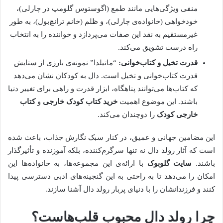
منفی ویژگی‌هایی مانند طمع (اگوستوس گلومپ در چارلی)،
خودخواهی (خانواده‌ی چارلی)، و ظلم (خانم ترانچ‌بول)، به طور
غیرمستقیم به نقد این صفات می‌پردازد و خواننده را به انتخاب
راه درست تشویق می‌کند.
قدرت تخیل و کتاب‌خوانی:
“ماتیلدا” نمونه‌ی بارزی از ستایش
قدرت کتاب‌خوانی و تخیل است. دال به کودکان نشان می‌دهد
که کتاب‌ها می‌توانند پناهگاه، ابزار قدرت و راهی برای تغییر دنیا
باشند. این موضوع اهمیت
خرید کتاب کودک خارجی
و
کتاب
خارجی کودک
را دوچندان می‌کند.
این مضامین جهانی و عمیق، در کنار سبک نگارش جذاب، باعث شده
است که آثار رولد دال نه تنها سرگرم‌کننده، بلکه آموزنده و تأثیرگذار
باشند.
سایت گلوبوک
با ارائه‌ی این مجموعه‌ها، به خانواده‌ها این
امکان را می‌دهد تا به راحتی به این گنجینه‌های ادبی دسترسی پیدا
کنند و فرزندانشان را با دنیای پربار رولد دال آشنا سازند.
چرا رولد دال محبوب قلب‌هاست؟