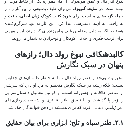
تنوع آثار دال و عمق موضوعی آن‌ها، همواره یکی از نقاط قوت او
بوده است. در
سایت گلوبوک
می‌توان طیف وسیعی از این آثار را، از
جمله گزینه‌های مناسب برای
خرید کتاب کودک زبان اصلی
، یافت و
به راحتی به آن‌ها دسترسی پیدا کرد. این آثار نه تنها سرگرم‌کننده
هستند، بلکه به دلیل مضامین غنی و آموزنده‌ای که دارند، ابزار مهمی
برای تربیت فکری و اخلاقی کودکان و نوجوانان به شمار می‌روند.
کالبدشکافی نبوغ رولد دال؛ رازهای
پنهان در سبک نگارش
محبوبیت بی‌حد و حصر رولد دال تنها به خاطر داستان‌های جذابش
نیست؛ بلکه ریشه در سبک نگارش منحصر به فرد او دارد که سرشار
از عناصر خلاقانه و جسورانه است. او قوانین معمول داستان‌سرایی
را زیر پا گذاشت و با تلفیق طنز، فانتزی و شخصیت‌پردازی‌های
اغراق‌آمیز، دنیایی آفرید که برای همیشه در ذهن خوانندگان حک شد.
۲.۱. طنز سیاه و تلخ؛ ابزاری برای بیان حقایق