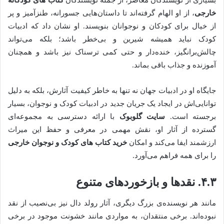
بسیاری از نویسندگان معاصر، از جمله نویسندگان
کتاب های کودکانه
خارجی
، از او الهام گرفته‌اند تا داستان‌هایی جسورانه، طنزآمیز و پر
از خیال برای کودکان و نوجوانان بنویسند. او نشان داد که ادبیات
کودک نباید همیشه شیرین و بی‌خطر باشد؛ بلکه می‌تواند
چالش‌برانگیز، خنده‌دار و حتی کمی ترسناک نیز باشد و همچنان
آموزنده و جذاب باقی بماند.
جایگاه او در ادبیات جهان نه تنها به خاطر کیفیت آثارش، بلکه به دلیل
توانایی‌اش در ایجاد یک جریان جدید در ادبیات کودک و نوجوان، بسیار
برجسته است.
سایت گلوبوک
با ارائه دسترسی به مجموعه‌ای
گسترده از آثار او، نقش مهمی در معرفی و حفظ این میراث
ارزشمند ایفا می‌کند و امکان
خرید کتاب‌ های کودک و نوجوان خارجی
را برای همه فراهم می‌آورد.
۴.۳. نقدها و بازخوردهای متنوع
مانند هر نویسنده‌ی بزرگ دیگری، آثار رولد دال نیز بی‌نصیب از نقد
نبوده‌اند. برخی منتقدان، به مواردی مانند خشونت موجود در برخی