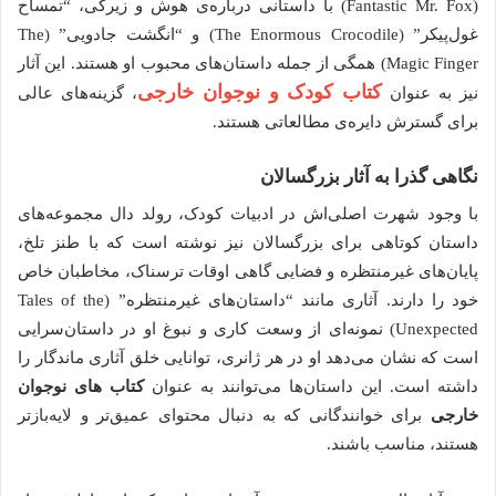
(Fantastic Mr. Fox) با داستانی درباره‌ی هوش و زیرکی، “تمساح
غول‌پیکر” (The Enormous Crocodile) و “انگشت جادویی” (The
Magic Finger) همگی از جمله داستان‌های محبوب او هستند. این آثار
کتاب کودک و نوجوان خارجی
نیز به عنوان
، گزینه‌های عالی
برای گسترش دایره‌ی مطالعاتی هستند.
نگاهی گذرا به آثار بزرگسالان
با وجود شهرت اصلی‌اش در ادبیات کودک، رولد دال مجموعه‌های
داستان کوتاهی برای بزرگسالان نیز نوشته است که با طنز تلخ،
پایان‌های غیرمنتظره و فضایی گاهی اوقات ترسناک، مخاطبان خاص
خود را دارند. آثاری مانند “داستان‌های غیرمنتظره” (Tales of the
Unexpected) نمونه‌ای از وسعت کاری و نبوغ او در داستان‌سرایی
است که نشان می‌دهد او در هر ژانری، توانایی خلق آثاری ماندگار را
داشته است. این داستان‌ها می‌توانند به عنوان
کتاب های نوجوان
خارجی
برای خوانندگانی که به دنبال محتوای عمیق‌تر و لایه‌بازتر
هستند، مناسب باشند.