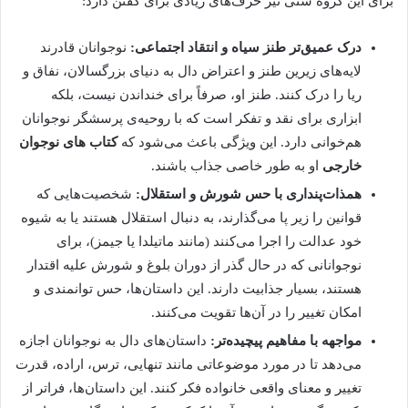
برای این گروه سنی نیز حرف‌های زیادی برای گفتن دارد:
درک عمیق‌تر طنز سیاه و انتقاد اجتماعی:
نوجوانان قادرند
لایه‌های زیرین طنز و اعتراض دال به دنیای بزرگسالان، نفاق و
ریا را درک کنند. طنز او، صرفاً برای خنداندن نیست، بلکه
ابزاری برای نقد و تفکر است که با روحیه‌ی پرسشگر نوجوانان
هم‌خوانی دارد. این ویژگی باعث می‌شود که
کتاب های نوجوان
خارجی
او به طور خاصی جذاب باشند.
همذات‌پنداری با حس شورش و استقلال:
شخصیت‌هایی که
قوانین را زیر پا می‌گذارند، به دنبال استقلال هستند یا به شیوه
خود عدالت را اجرا می‌کنند (مانند ماتیلدا یا جیمز)، برای
نوجوانانی که در حال گذر از دوران بلوغ و شورش علیه اقتدار
هستند، بسیار جذابیت دارند. این داستان‌ها، حس توانمندی و
امکان تغییر را در آن‌ها تقویت می‌کنند.
مواجهه با مفاهیم پیچیده‌تر:
داستان‌های دال به نوجوانان اجازه
می‌دهد تا در مورد موضوعاتی مانند تنهایی، ترس، اراده، قدرت
تغییر و معنای واقعی خانواده فکر کنند. این داستان‌ها، فراتر از