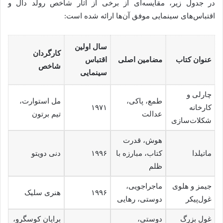
در جدول زیر، مقایسه‌ای از برخی از آثار شاخص رولد دال و
اقتباس‌های سینمایی موفق آن‌ها ارائه شده است:
سال اولین
کارگردان
عنوان کتاب
مضامین اصلی
اقتباس
شاخص
سینمایی
چارلی و
طمع، پاکی،
مل استوارت،
کارخانه
۱۹۷۱
عدالت
تیم برتون
شکلات‌سازی
هوش، قدرت
ماتیلدا
کتاب، مبارزه با
۱۹۹۶
دنی دویتو
ظلم
جیمز و هلوی
ماجراجویی،
۱۹۹۶
هنری سلیک
غول‌پیکر
دوستی، رهایی
غول بزرگ
دوستی،
برایان کوسگرو،