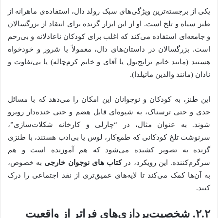
یکی از برجسته‌ترین ویژگی‌های سبک رولد دال، استفاده‌ی ماهرانه از
طنز سیاه و تلخ است. او از این ابزار گزنده برای انتقاد از بزرگسالان
و جامعه‌ای استفاده می‌کند که اغلب برای کودکان ناعادلانه و بی‌رحم
است. بزرگسالان در داستان‌های دال، معمولاً یا شرور و خودخواه
هستند (مانند خانم ترانچ‌بول یا آقای و خانم کرم‌چاله) یا بی‌تفاوت و
نادان (مانند والدین ماتیلدا).
این طنز، به کودکان و نوجوانان این امکان را می‌دهد که با مسائل
جدی و حتی ترسناک، به شیوه‌ای قابل هضم و حتی خنده‌دار روبرو
شوند. به عنوان مثال، در “چارلی و کارخانه شکلات‌سازی”،
سرنوشت تلخ کودکانی که طمع‌کار، لوس یا بی‌ادب هستند، با طنزی
گزنده به تصویر کشیده می‌شود که هم آموزنده است و هم
سرگرم‌کننده. این رویکرد، در
کتاب های نوجوان خارجی
به خصوص،
به آن‌ها کمک می‌کند تا لایه‌های عمیق‌تری از نقد اجتماعی را درک
کنند.
۲.۲. شخصیت‌پردازی‌های فراتر از واقعیت