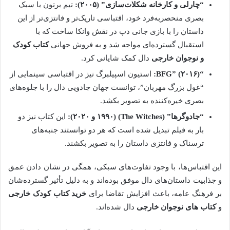
“چارلی و کارخانه شکلات‌سازی” (۲۰۰۵):
تیم برتون با سبک
بصری منحصربه‌فرد خود، اقتباسی تاریک‌تر و فانتزی‌تر از این
داستان را با بازی جانی دپ در نقش وانکا ساخت که با
استقبال گسترده‌ای مواجه شد و به فروش جهانی
کتاب کودک
و نوجوان خارجی
دال کمک شایانی کرد.
“BFG” (۲۰۱۶):
استیون اسپیلبرگ نیز در اقتباسی سینمایی از
“غول بزرگ مهربان”، توانست جهان جادویی دال را با جلوه‌های
بصری خیره‌کننده به تصویر بکشد.
“جادوگرها” (The Witches) (۱۹۹۰ و ۲۰۲۰):
این کتاب نیز دو
بار به فیلم تبدیل شده است که هر دو توانستند جنبه‌های
ترسناک و فانتزی داستان را به تصویر بکشند.
این اقتباس‌ها، با وجود تفاوت‌های سبکی، همگی در نشان دادن عمق
و جذابیت داستان‌های دال موفق بوده‌اند و به دلیل تأثیر گسترده‌شان
بر فرهنگ عامه، باعث افزایش تقاضا برای
خرید کتاب کودک خارجی
و
کتاب های نوجوان خارجی
دال شده‌اند.