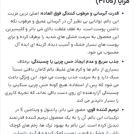
مزایا (Pros)
قدرت آبرسانی و مرطوب کنندگی فوق العاده:
اصلی ترین مزیت
این بالم، توانایی بی نظیر آن در آبرسانی عمیق و مرطوب نگه
داشتن پوست است. به لطف غلظت بالای شی باتر و گلیسیرین،
این محصول به سرعت خشکی های شدید را برطرف کرده و برای
پوست های بسیار خشک و آسیب دیده، گزینه ای ایده آل
محسوب می شود.
جذب سریع و عدم ایجاد حس چربی یا چسبندگی:
برخلاف
بسیاری از بالم ها و کرم های غلیظ، بالم کامان بافتی نسبتاً
سبک دارد و به سرعت جذب پوست می شود. این ویژگی باعث
می شود که پس از استفاده، هیچ گونه حس چربی، سنگینی یا
چسبندگی آزاردهنده ای روی دست باقی نماند، که تجربه کاربری
را بسیار دلپذیر می کند.
ترمیم کننده قوی:
حضور شی باتر، پانتنول و ویتامین E در
ترکیبات این بالم، آن را به یک محصول ترمیم کننده قدرتمند
تبدیل کرده است. این بالم به بهبود ترک ها، زخم های کوچک
ناشی از خشکی و قرمزی پوست کمک کرده و فرآیند بازسازی