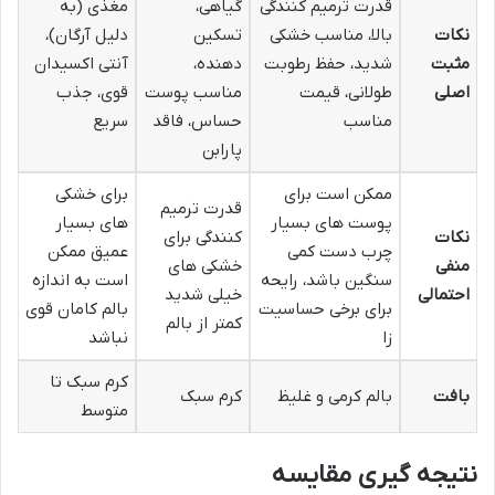
قدرت ترمیم کنندگی
گیاهی،
مغذی (به
نکات
بالا، مناسب خشکی
تسکین
دلیل آرگان)،
مثبت
شدید، حفظ رطوبت
دهنده،
آنتی اکسیدان
اصلی
طولانی، قیمت
مناسب پوست
قوی، جذب
مناسب
حساس، فاقد
سریع
پارابن
ممکن است برای
برای خشکی
قدرت ترمیم
پوست های بسیار
های بسیار
نکات
کنندگی برای
چرب دست کمی
عمیق ممکن
منفی
خشکی های
سنگین باشد، رایحه
است به اندازه
احتمالی
خیلی شدید
برای برخی حساسیت
بالم کامان قوی
کمتر از بالم
زا
نباشد
کرم سبک تا
بافت
بالم کرمی و غلیظ
کرم سبک
متوسط
نتیجه گیری مقایسه