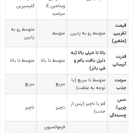
ویتامین E،
گلیسیرین
سرامید
قیمت
متوسط رو به
تقریبی
متوسط رو به پایین
متوسط
پایین
(متغیر)
بالا تا خیلی بالا (به
قدرت
دلیل بافت بالم و
متوسط تا بالا
متوسط تا بالا
آبرسانی
شی باتر)
سرعت
متوسط تا سریع (با
سریع
سریع
جذب
توجه به غلظت)
حس
کم یا ناچیز (پس از
چربی/
ناچیز
ناچیز
جذب)
چسبندگی
فرمولاسیون