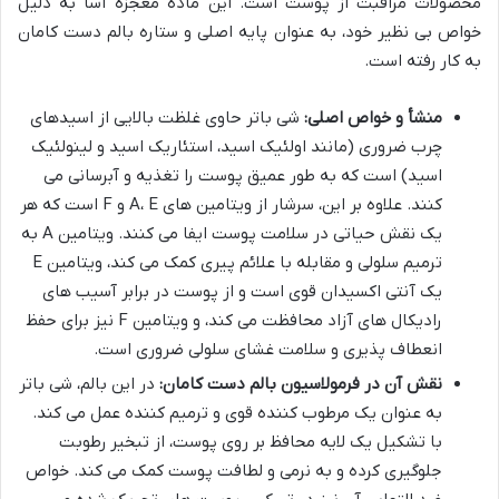
محصولات مراقبت از پوست است. این ماده معجزه آسا به دلیل
خواص بی نظیر خود، به عنوان پایه اصلی و ستاره بالم دست کامان
به کار رفته است.
منشأ و خواص اصلی:
شی باتر حاوی غلظت بالایی از اسیدهای
چرب ضروری (مانند اولئیک اسید، استئاریک اسید و لینولئیک
اسید) است که به طور عمیق پوست را تغذیه و آبرسانی می
کنند. علاوه بر این، سرشار از ویتامین های A، E و F است که هر
یک نقش حیاتی در سلامت پوست ایفا می کنند. ویتامین A به
ترمیم سلولی و مقابله با علائم پیری کمک می کند، ویتامین E
یک آنتی اکسیدان قوی است و از پوست در برابر آسیب های
رادیکال های آزاد محافظت می کند، و ویتامین F نیز برای حفظ
انعطاف پذیری و سلامت غشای سلولی ضروری است.
نقش آن در فرمولاسیون بالم دست کامان:
در این بالم، شی باتر
به عنوان یک مرطوب کننده قوی و ترمیم کننده عمل می کند.
با تشکیل یک لایه محافظ بر روی پوست، از تبخیر رطوبت
جلوگیری کرده و به نرمی و لطافت پوست کمک می کند. خواص