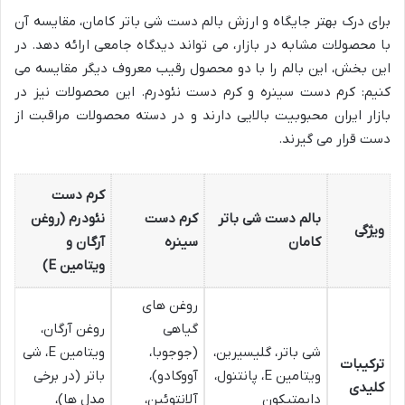
برای درک بهتر جایگاه و ارزش بالم دست شی باتر کامان، مقایسه آن
با محصولات مشابه در بازار، می تواند دیدگاه جامعی ارائه دهد. در
این بخش، این بالم را با دو محصول رقیب معروف دیگر مقایسه می
کنیم: کرم دست سینره و کرم دست نئودرم. این محصولات نیز در
بازار ایران محبوبیت بالایی دارند و در دسته محصولات مراقبت از
دست قرار می گیرند.
کرم دست
بالم دست شی باتر
کرم دست
نئودرم (روغن
ویژگی
کامان
سینره
آرگان و
ویتامین E)
روغن های
گیاهی
روغن آرگان،
شی باتر، گلیسیرین،
(جوجوبا،
ویتامین E، شی
ترکیبات
ویتامین E، پانتنول،
آووکادو)،
باتر (در برخی
کلیدی
دایمتیکون
آلانتوئین،
مدل ها)،