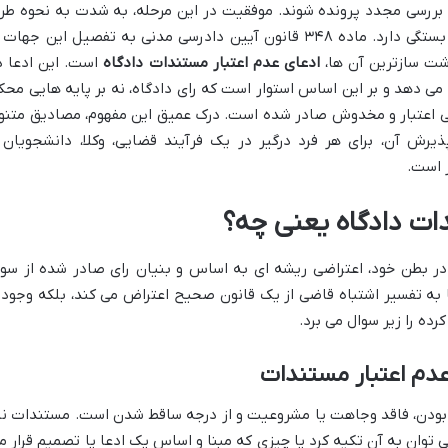
 بررسی مجدد پرونده شوند. موفقیت در این مرحله، به شدت به نحوه طر
دعوا و استناد به «جهات تجدیدنظرخواهی» بستگی دارد. ماده ۳۴۸ قانون آیین دادرسی مدنی به تفصیل این جهات
شت سازترین آن ها،
ادعای عدم اعتبار مستندات دادگاه
است. این ادعا د
می دهد و بر این اساس استوار است که رای دادگاه، نه بر پایه هایی محک
ی بی اعتبار و مخدوش صادر شده است. درک عمیق این مفهوم، مصادیق متنو
ذیرش آن، برای هر فرد درگیر در یک فرآیند قضایی، وکلا، دانشجویان 
 است.
ر بطن خود، اعتراضی ریشه ای به اساس و بنیان رای صادر شده از سو
نها به تفسیر اشتباه قاضی از یک قانون صحیح اعتراض می کند، بلکه وجود 
ده را زیر سوال می برد.
دم اعتبار مستندات
ش بودن، فاقد وجاهت یا مشروعیت و از درجه ساقط شدن است. مستندات نی
وان به آن تکیه کرد یا چیزی که مبنا و اساس یک ادعا یا تصمیم قرار م