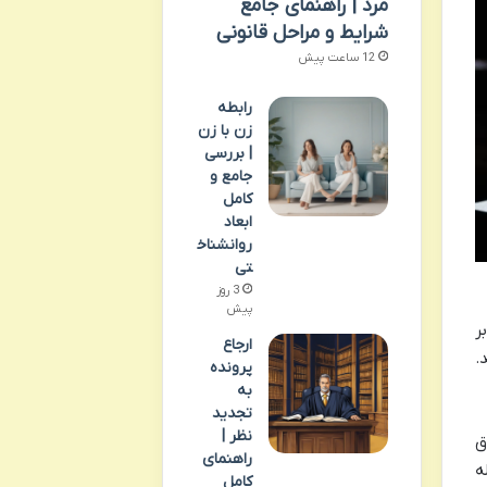
مرد | راهنمای جامع
شرایط و مراحل قانونی
12 ساعت پیش
رابطه
زن با زن
| بررسی
جامع و
کامل
ابعاد
روانشناخ
تی
3 روز
پیش
ر
ارجاع
.
پرونده
به
تجدید
نظر |
ق
راهنمای
ه
کامل