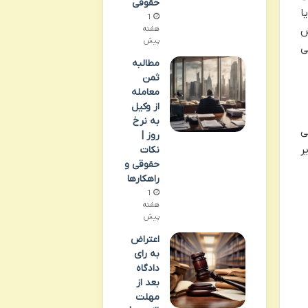
حقوقی
ا
1
هفته
ش
پیش
ین دادرسی
مطالبه
ثمن
معامله
از وکیل
به نرخ
ی
روز |
ر
نکات
حقوقی و
راهکارها
1
هفته
پیش
اعتراض
به رای
دادگاه
بعد از
مهلت