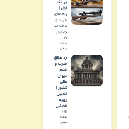
پر تک
لول |
راهنمای
خرید و
مشخصا
ت کامل
3
هفته
پیش
رد طلاق
ضرب و
شتم
دیوان
عالی
کشور |
تحلیل
رویه
قضایی
3
هفته
پیش