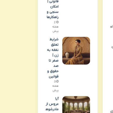
قانونی |
امکان
سنجی و
راهکارها
2
ه
هفته
پیش
شرایط
تعلق
نفقه به
زن |
صفر تا
صد
حقوق و
قوانین
3
هفته
پیش
آیا
عروس از
مادرشوه
ی