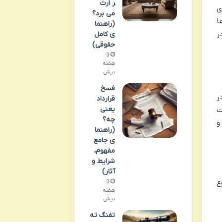
ر ارث
ی
می برد؟
ا
(راهنما
ر
ی کامل
حقوقی)
3
هفته
پیش
فسخ
ر
قرارداد
یعنی
ت
چه؟
و
(راهنما
ی جامع
مفهوم،
شرایط و
آثار)
ع
3
هفته
پیش
تفنگ ته