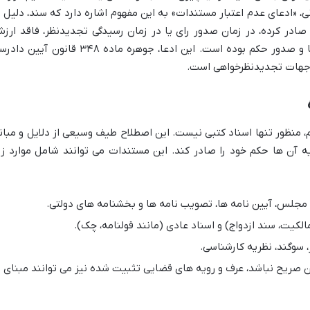
، «ادعای عدم اعتبار مستندات» به این مفهوم اشاره دارد که سند، دلیل ی
 صادر کرده، در زمان صدور رای یا در زمان رسیدگی تجدیدنظر، فاقد ارز
حقوقی، قانونی یا شرعی لازم برای اثبات ادعا و صدور حکم بوده است. این ادعا، جوهره ماده ۳۴۸ قانون آی
 جهات تجدیدنظرخواهی است.
 منظور تنها اسناد کتبی نیست. این اصطلاح طیف وسیعی از دلایل و مبان
یه آن ها حکم خود را صادر کند. این مستندات می توانند شامل موارد زی
مجلس، آیین نامه ها، تصویب نامه ها و بخشنامه های دولتی.
کیت، سند ازدواج) و اسناد عادی (مانند قولنامه، چک).
 سوگند، نظریه کارشناسی.
ن صریح نباشد، عرف و رویه های قضایی تثبیت شده نیز می توانند مبنای