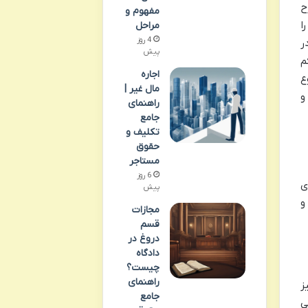
ح
مفهوم و
 را
مراحل
4 روز
ر
پیش
م
اجاره
ع
مال غیر |
و
راهنمای
جامع
تکلیف و
حقوق
مستاجر
6 روز
ی
پیش
و
مجازات
قسم
دروغ در
دادگاه
چیست؟
راهنمای
ز
جامع
ی