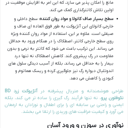
مانع را امکان پذیر می سازد، که این امر به افزایش موفقیت در
اولین تلاش کاتترگذاری کمک می کند.
سطح بسیار صاف کانولا و مواد روان کننده:
سطح داخلی و
خارجی کانولای این آنژیوکت به طور فوق العاده ای صاف و
صیقلی است. علاوه بر این، استفاده از مواد روان کننده ویژه
روی سطح خارجی کاتتر، اصطکاک را در هنگام ورود به حداقل
می رساند. این ترکیب باعث می شود که کاتتر به نرمی و بدون
مقاومت در رگ پیشروی کند. کاهش اصطکاک نه تنها درد
بیمار را به حداقل می رساند، بلکه از آسیب دیدگی سلول های
اندوتلیال دیواره رگ نیز جلوگیری کرده و ریسک هماتوم و
کبودی را کاهش می دهد.
طراحی هوشمندانه و متریال پیشرفته در
آنژیوکت زرد BD
نئوفلون پرو
، نه تنها فرآیند رگ گیری را ساده تر می کند، بلکه
ایمنی و راحتی بی سابقه ای را برای اطفال و نوزادان به ارمغان
می آورد و کیفیت مراقبت های وریدی را ارتقا می بخشد.
نوآوری در سوزن و ورود آسان