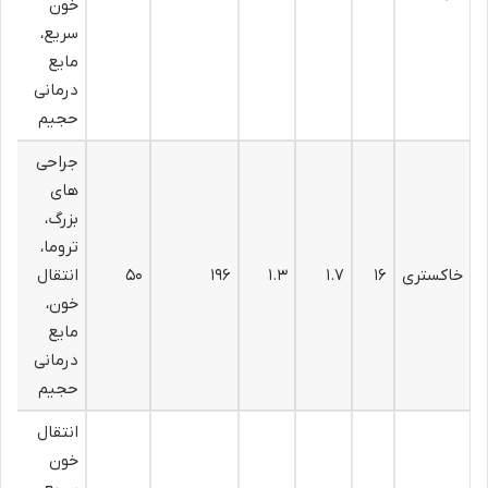
خون
سریع،
مایع
درمانی
حجیم
جراحی
های
بزرگ،
تروما،
خاکستری
۱۶
۱.۷
۱.۳
۱۹۶
۵۰
انتقال
خون،
مایع
درمانی
حجیم
انتقال
خون