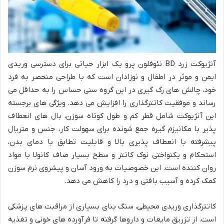
آنژیوکت زرد BD نئوفلون پرو یک ابزار حیاتی برای دسترسی وریدی
ایمن و موثر در اطفال و نوزادان است که با طراحی منحصر به فرد
خود، چالش های رگ گیری در این گروه سنی حساس را به حداقل می
رساند و موفقیت کاتترگذاری را افزایش می دهد. ویژگی های برجسته
این آنژیوکت شامل قطر کم و طول کوتاه سوزن، بال های انعطاف
پذیر با مکانیزم گیره جمع شونده برای سهولت کار، جنس و متریال
پیشرفته با انعطاف پذیری بالا و قابلیت تطابق با دمای بدن،
استحکام و یکنواختی نوک کاتتر و سطح بسیار صاف کانولا با مواد
روان کننده است. این خصوصیات به ورود آسان و پیشروی نرم سوزن
کمک کرده و آسیب بافتی و درد را کاهش می دهد.
کاتترگذاری وریدی محیطی، سنگ بنای بسیاری از مراقبت های پزشکی
است. از تزریق مایعات و داروها گرفته تا فرآورده های خونی و تغذیه