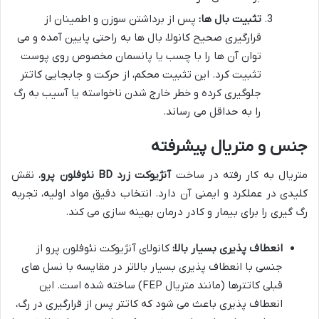
تثبیت بال ها:
پس از برداشتن سوزن و اطمینان از
قرارگیری صحیح کانولا، بال ها به راحتی پایین آمده و می
توان آن ها را با چسب یا پانسمان مخصوص روی پوست
تثبیت کرد. این تثبیت محکم، از حرکت و جابجایی کاتتر
جلوگیری کرده و خطر خارج شدن ناخواسته یا آسیب به رگ
را به حداقل می رساند.
جنس و متریال پیشرفته
متریال به کار رفته در ساخت
آنژیوکت زرد BD نئوفلون پرو
، نقش
کلیدی در عملکرد و ایمنی آن دارد. انتخاب دقیق مواد اولیه، تجربه
رگ گیری را برای بیمار و کادر درمان بهینه سازی می کند.
انعطاف پذیری بسیار بالا:
کانولای آنژیوکت نئوفلون پرو از
جنسی با انعطاف پذیری بسیار بالاتر در مقایسه با نسل های
قبلی کاتترها (مانند متریال FEP) ساخته شده است. این
انعطاف پذیری باعث می شود که کاتتر پس از قرارگیری در رگ،