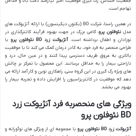
جمعیت حساس، رگ گیری موفقیت آمیز نیازمند دقت بالا و حداقل
تهاجم است.
در همین راستا، شرکت BD (بکتون دیکینسون) با ارائه آنژیوکت های
مدل
نئوفلون پرو
، گامی بزرگ در جهت بهبود فرآیند کاتترگذاری در
نوزادان و اطفال برداشته است.
آنژیوکت زرد BD نئوفلون پرو
با
طراحی منحصر به فرد خود، به کادر درمان کمک می کند تا با موفقیت
بالاتری به عروق ظریف دسترسی پیدا کنند و در عین حال، درد و
ناراحتی بیمار را به حداقل برسانند. این محصول با تمرکز بر چالش
های ویژه رگ گیری در این گروه سنی، راهکاری نوین و کارآمد ارائه می
دهد که موفقیت در کاتتریزاسیون را افزایش داده و تجربه بیمار را
بهبود می بخشد.
ویژگی های منحصربه فرد آنژیوکت زرد
BD نئوفلون پرو
آنژیوکت زرد BD نئوفلون پرو
با مجموعه ای از ویژگی های نوآورانه و