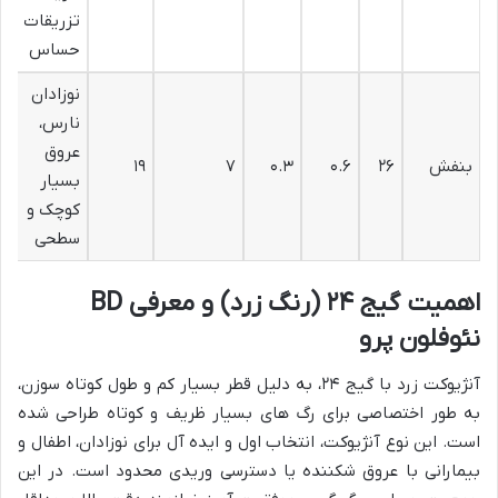
تزریقات
حساس
نوزادان
نارس،
عروق
بنفش
۲۶
۰.۶
۰.۳
۷
۱۹
بسیار
کوچک و
سطحی
اهمیت گیج ۲۴ (رنگ زرد) و معرفی BD
نئوفلون پرو
آنژیوکت زرد با گیج ۲۴، به دلیل قطر بسیار کم و طول کوتاه سوزن،
به طور اختصاصی برای رگ های بسیار ظریف و کوتاه طراحی شده
است. این نوع آنژیوکت، انتخاب اول و ایده آل برای نوزادان، اطفال و
بیمارانی با عروق شکننده یا دسترسی وریدی محدود است. در این