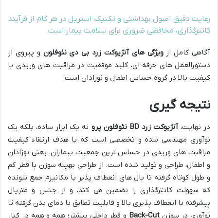
رعایت دقیق اصول بهداشتی و تکنیک استریل در هر گام از فرآیند
کاتترگذاری، محافظی ضروری برای سلامت بیمار است.
آگاهی کامل از
ویژگی های آنژیوکت زرد بی دی نئوفلون
و پیروی از
دستورالعمل های حرفه ای، کلید موفقیت در مراقبت های وریدی با
کیفیت بالا در گروه حساس اطفال و نوزادان است.
نتیجه گیری
در نهایت،
آنژیوکت زرد BD نئوفلون پرو
نه یک ابزار ساده، بلکه یک
نوآوری مهندسی شده و تخصصی است که با هدف ارتقاء کیفیت
مراقبت های وریدی در حساس ترین جمعیت بیماران، یعنی نوزادان
و اطفال، طراحی و تولید شده است. از طراحی بهینه سوزن با قطر کم
و طول کوتاه گرفته تا بال های انعطاف پذیر با مکانیزم جمع شونده
که سهولت کاتترگذاری را تضمین می کند، و از جنس و متریال
پیشرفته با انعطاف پذیری بالا و قابلیت تطابق با دمای بدن گرفته تا
نوآوری در سوزن
Back-Cut
و قطر داخلی بیشتر؛ همه و همه در کنار