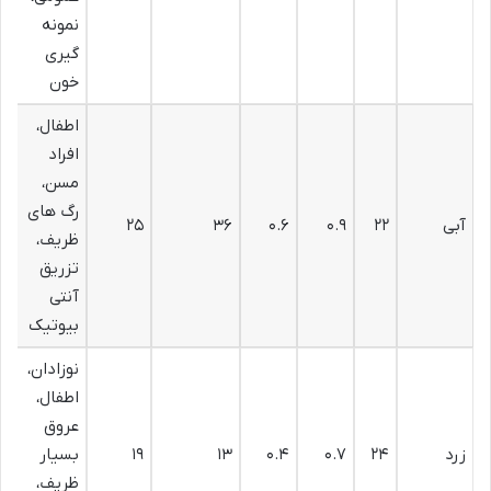
نمونه
گیری
خون
اطفال،
افراد
مسن،
رگ های
آبی
۲۲
۰.۹
۰.۶
۳۶
۲۵
ظریف،
تزریق
آنتی
بیوتیک
نوزادان،
اطفال،
عروق
زرد
۲۴
۰.۷
۰.۴
۱۳
۱۹
بسیار
ظریف،