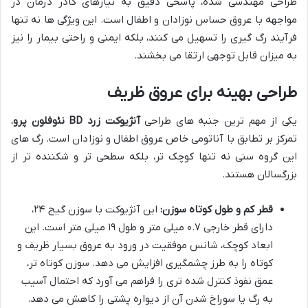
طراحی مهندسی شده، پاسخی دقیق به نیازهای کادر درمان در
مواجهه با عروق حساس نوزادان و اطفال است. این ویژگی ها نه تنها
فرآیند رگ گیری را تسهیل می کنند، بلکه ایمنی و راحتی بیمار را نیز
به میزان قابل توجهی ارتقا می بخشند.
طراحی بهینه برای عروق ظریف
یکی از مهم ترین جنبه های طراحی
آنژیوکت زرد BD نئوفلون پرو
،
تمرکز بر تطابق با آناتومی خاص عروق اطفال و نوزادان است. رگ های
این گروه سنی نه تنها کوچک تر، بلکه سطحی تر و شکننده تر از
بزرگسالان هستند.
قطر کم و طول کوتاه سوزن:
این آنژیوکت با سوزن گیج ۲۴،
دارای قطر خارجی ۰.۷ میلی متر و طول ۱۹ میلی متر است. این
ابعاد کوچک، شانس موفقیت در ورود به عروق بسیار ظریف و
کوتاه را به طرز چشمگیری افزایش می دهد. سوزن کوتاه تر،
عمق نفوذ کنترل شده تری را فراهم می آورد که احتمال آسیب
به رگ یا سوراخ شدن آن از دیواره پشتی را کاهش می دهد.