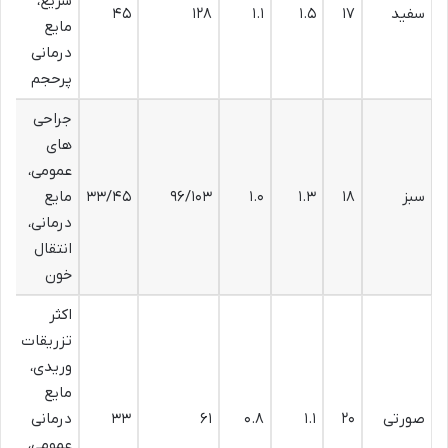
سریع،
سفید
۱۷
۱.۵
۱.۱
۱۲۸
۴۵
مایع
درمانی
پرحجم
جراحی
های
عمومی،
سبز
۱۸
۱.۳
۱.۰
۹۶/۱۰۳
۳۳/۴۵
مایع
درمانی،
انتقال
خون
اکثر
تزریقات
وریدی،
مایع
صورتی
۲۰
۱.۱
۰.۸
۶۱
۳۳
درمانی
عمومی،