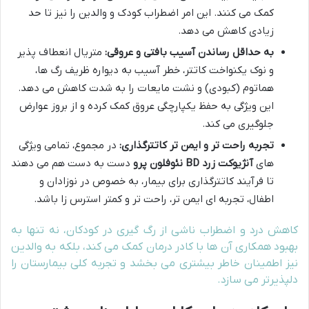
کمک می کنند. این امر اضطراب کودک و والدین را نیز تا حد
زیادی کاهش می دهد.
به حداقل رساندن آسیب بافتی و عروقی:
متریال انعطاف پذیر
و نوک یکنواخت کاتتر، خطر آسیب به دیواره ظریف رگ ها،
هماتوم (کبودی) و نشت مایعات را به شدت کاهش می دهد.
این ویژگی به حفظ یکپارچگی عروق کمک کرده و از بروز عوارض
جلوگیری می کند.
تجربه راحت تر و ایمن تر کاتترگذاری:
در مجموع، تمامی ویژگی
های
آنژیوکت زرد BD نئوفلون پرو
دست به دست هم می دهند
تا فرآیند کاتترگذاری برای بیمار، به خصوص در نوزادان و
اطفال، تجربه ای ایمن تر، راحت تر و کمتر استرس زا باشد.
کاهش درد و اضطراب ناشی از رگ گیری در کودکان، نه تنها به
بهبود همکاری آن ها با کادر درمان کمک می کند، بلکه به والدین
نیز اطمینان خاطر بیشتری می بخشد و تجربه کلی بیمارستان را
دلپذیرتر می سازد.