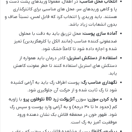
انتخاب محل مناسب:
در اطفال، معمولاً وریدهای پشت دست و
پا و گاهی وریدهای سر، محل های مناسبی برای کاتترگذاری
هستند. باید وریدی را انتخاب کرد که قابل لمس، نسبتاً صاف و
بدون انشعابات زیاد باشد.
آماده سازی پوست:
محل تزریق باید به دقت با محلول
ضدعفونی کننده مناسب (مانند الکل یا کلرهگزیدین) تمیز
شده و اجازه داده شود تا کاملاً خشک شود.
استفاده از دستکش استریل:
کادر درمان باید همواره از
دستکش های استریل استفاده کنند تا خطر عفونت کاهش
یابد.
نگهداری مناسب رگ:
پوست اطراف رگ باید به آرامی کشیده
شود تا رگ ثابت شده و از حرکت آن جلوگیری شود.
وارد کردن سوزن:
سوزن
آنژیوکت زرد BD نئوفلون پرو
با زاویه
کم (حدود ۱۰ تا ۳۰ درجه) و به آرامی وارد پوست و سپس رگ
شود. ظهور خون در محفظه فلاش بک نشان دهنده ورود
موفقیت آمیز به رگ است.
پیشروی کانولا:
پس از مشاهده فلاش بک، سوزن کمی عقب