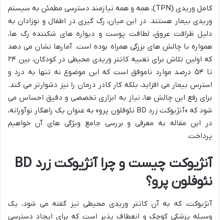
کامل وریدی (TPN)، همه و همه نیازمند دسترسی مطمئن به سیستم
وریدی بیمار هستند. در این میان، رگ گیری در اطفال و نوزادان به
دلیل ظرافت عروق، لطافت پوست و دیواره های شکننده رگ ها،
همواره با چالش های بزرگی همراه بوده است. آمارها نشان می دهد
که اولین تلاش برای تعبیه کاتتر وریدی محیطی در کودکان، بین ۲۴
تا ۵۴ درصد موارد ناموفق است که این موضوع نه تنها به درد و
استرس بیمار می افزاید، بلکه کار کادر درمان را نیز دشوارتر می کند.
برای رفع این چالش ها، نیاز به ابزاری تخصصی و دقیق احساس می
شود که «آنژیوکت زرد BD نئوفلون پرو» به عنوان یک راهکار نوآورانه،
در این مقاله به معرفی و بررسی جامع ویژگی های آن خواهیم
پرداخت.
آنژیوکت چیست و چرا آنژیوکت زرد BD
نئوفلون پرو؟
آنژیوکت، که به آن کاتتر وریدی محیطی نیز گفته می شود، یک
وسیله پزشکی کوچک و انعطاف پذیر است که برای ایجاد دسترسی