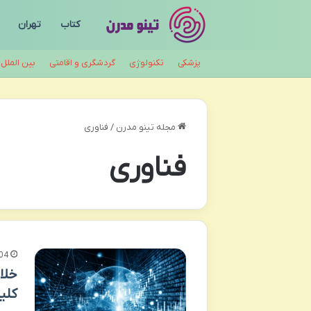
کتاب
تهران
پزشکی
تکنولوژی
گردشگری و اقامتی
بین الملل
مجله تینو مدرن
/
فناوری
فناوری
04
خلا
کلی