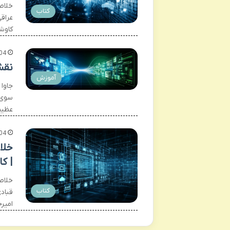
خلاص
کتاب
عراق
کاوش
04
نقش
آموزش
جاوا
سوی ف
عظیم
04
خلا
| ک
خلاص
کتاب
قبادی
امیر