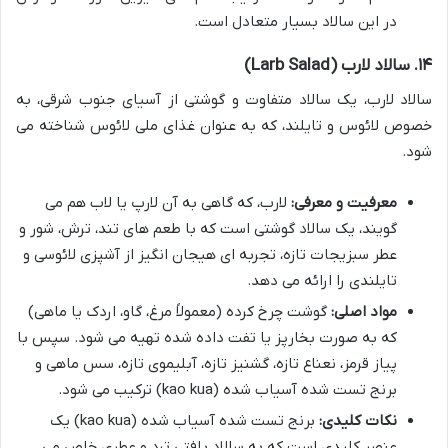
در این سالاد بسیار متعادل است.
۱۴. سالاد لارب (Larb Salad)
سالاد لارب، یک سالاد متفاوت و گوشتی از آسیای جنوب شرقی، به
خصوص لائوس و تایلند، که به عنوان غذای ملی لائوس شناخته می
شود.
معرفیت و معرفی:
لارب، که گاهی به آن لارپ یا لاب هم می
گویند، یک سالاد گوشتی است که با طعم های تند، ترش، شور و
عطر سبزیجات تازه، تجربه ای هیجان انگیز از آشپزی لائوسی و
تایلندی را ارائه می دهد.
مواد اصلی:
گوشت چرخ کرده (معمولاً مرغ، گاو، اردک یا ماهی)
که به صورت بخارپز یا تفت داده شده تهیه می شود. سپس با
پیاز قرمز، نعناع تازه، گشنیز تازه، آبلیموی تازه، سس ماهی و
برنج تست شده آسیاب شده (kao kua) ترکیب می شود.
نکات کلیدی:
برنج تست شده آسیاب شده (kao kua) یک
عنصر کلیدی است که به سالاد بافتی ترد و عطری خاص می