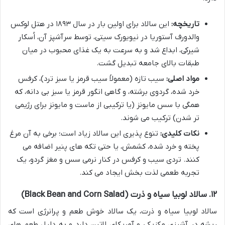
تاریخچه:
این سالاد برای اولین بار در سال ۱۸۹۳ در هتل لوکس
والدورف آستوریا در نیویورک سیتی، توسط سرآشپز آن، اُسکار
شیرکی، ابداع شد و به سرعت به یک غذای محبوب در میان
طبقات بالای جامعه تبدیل گشت.
مواد اصلی:
سیب تازه (معمولاً سیب قرمز یا سبز ترد)، کرفس
خرد شده، گردوی برشته، و گاهی انگور قرمز یا سبز بی دانه، که
همگی با سس مایونز (یا ترکیبی از ماست و مایونز برای رژیمی
تر شدن) ترکیب می شوند.
نکات کلیدی:
تنوع پذیری این سالاد زیاد است؛ برخی به آن مرغ
پخته و خرد شده، کشمش، یا حتی تکه های پنیر اضافه می
کنند. تردی سیب و کرفس در کنار نرمی سس و مغز گردو، یک
تجربه طعمی لذت بخش ایجاد می کند.
۱۲. سالاد لوبیا سیاه و ذرت (Black Bean and Corn Salad)
سالاد لوبیا سیاه و ذرت، یک سالاد خوش طعم و پرانرژی است که
ریشه در آشپزی مکزیکی و آمریکای لاتین دارد و به دلیل طعم های