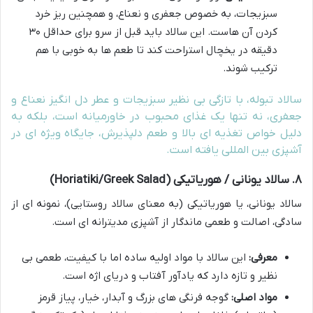
سبزیجات، به خصوص جعفری و نعناع، و همچنین ریز خرد
کردن آن هاست. این سالاد باید قبل از سرو برای حداقل ۳۰
دقیقه در یخچال استراحت کند تا طعم ها به خوبی با هم
ترکیب شوند.
سالاد تبوله، با تازگی بی نظیر سبزیجات و عطر دل انگیز نعناع و
جعفری، نه تنها یک غذای محبوب در خاورمیانه است، بلکه به
دلیل خواص تغذیه ای بالا و طعم دلپذیرش، جایگاه ویژه ای در
آشپزی بین المللی یافته است.
۸. سالاد یونانی / هوریاتیکی (Horiatiki/Greek Salad)
سالاد یونانی، یا هوریاتیکی (به معنای سالاد روستایی)، نمونه ای از
سادگی، اصالت و طعمی ماندگار از آشپزی مدیترانه ای است.
معرفی:
این سالاد با مواد اولیه ساده اما با کیفیت، طعمی بی
نظیر و تازه دارد که یادآور آفتاب و دریای اژه است.
مواد اصلی:
گوجه فرنگی های بزرگ و آبدار، خیار، پیاز قرمز