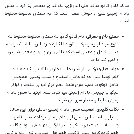
سالاد گادو گادو، سالاد ملی اندونزی، یک غذای منحصر به فرد با سس
بادام زمینی غنی و خوش طعم است که به معنای مخلوط-مخلوط
است.
معنی نام و معرفی:
نام گادو گادو به معنای مخلوط-مخلوط به
تنوع مواد اولیه و ترکیب آن ها اشاره دارد. این سالاد یک وعده
غذایی کامل و مغذی است که بافتی نرم و ترد و طعمی شیرین
و کمی تند دارد.
مواد اصلی:
ترکیبی از سبزیجات بخارپز یا آب پز شده مانند
کلم، لوبیا سبز، جوانه ماش، اسفناج و سیب زمینی. همچنین
شامل توفو یا تمپه سرخ شده، تخم مرغ آب پز سفت، و کراکر
میگو یا چیپس بادام زمینی می شود. همه اینها با سس بادام
زمینی غلیظ و معطر سرو می شوند.
نکات کلیدی:
اهمیت سس بادام زمینی خانگی برای این سالاد
بسیار بالاست. این سس از بادام زمینی بوداده، سیر، فلفل
چیلی، آب تمر هندی، شکر و شیر نارگیل تهیه می شود و قلب
طعم گادو گادو است. ترکیب طعم های شیرین، شور، تند و ترش