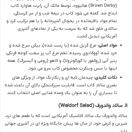
(Brown Derby) هالیوود، توسط مالک آن، رابرت هاوارد کاب،
ابداع شد. گفته می شود کاب در نیمه شب و از سر گرسنگی،
تمام مواد باقیمانده در یخچال آشپزخانه را با هم ترکیب کرد و
سالادی خلق شد که به سرعت به یکی از نمادهای آشپزی
آمریکایی تبدیل گشت.
مواد اصلی:
مرغ گریل شده (یا رست شده)، بیکن سرخ شده و
خرد شده، آووکادوی رسیده، تخم مرغ آب پز سفت، گوجه فرنگی،
پنیر آبی (روکفور یا گورگونزولا)، و کاهو (رومی و آیسبرگ). همه
اینها با سس وینگرت مخصوص کاب سرو می شود.
نکات کلیدی:
چیدمان لایه ای و رنگارنگ مواد، از ویژگی های
بصری سالاد کاب است. قابلیت سیرکنندگی بالای آن باعث شده
تا بسیاری آن را به عنوان یک وعده غذایی اصلی انتخاب کنند.
۱۱. سالاد والدورف (Waldorf Salad)
سالاد والدورف یک سالاد کلاسیک آمریکایی است که با طعم های ترد،
شیرین و کرمی خود، از سال ها پیش جایگاه ویژه ای در آشپزی جهانی
دارد.