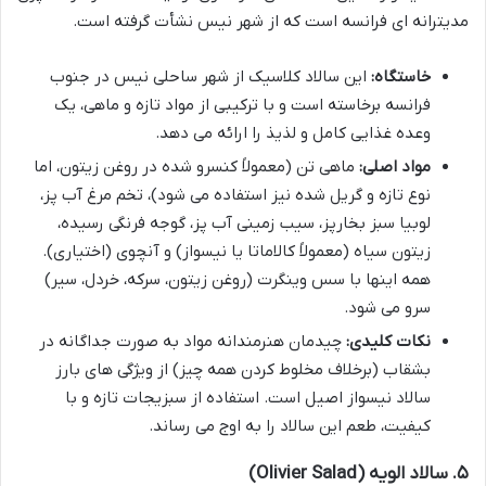
مدیترانه ای فرانسه است که از شهر نیس نشأت گرفته است.
خاستگاه:
این سالاد کلاسیک از شهر ساحلی نیس در جنوب
فرانسه برخاسته است و با ترکیبی از مواد تازه و ماهی، یک
وعده غذایی کامل و لذیذ را ارائه می دهد.
مواد اصلی:
ماهی تن (معمولاً کنسرو شده در روغن زیتون، اما
نوع تازه و گریل شده نیز استفاده می شود)، تخم مرغ آب پز،
لوبیا سبز بخارپز، سیب زمینی آب پز، گوجه فرنگی رسیده،
زیتون سیاه (معمولاً کالاماتا یا نیسواز) و آنچوی (اختیاری).
همه اینها با سس وینگرت (روغن زیتون، سرکه، خردل، سیر)
سرو می شود.
نکات کلیدی:
چیدمان هنرمندانه مواد به صورت جداگانه در
بشقاب (برخلاف مخلوط کردن همه چیز) از ویژگی های بارز
سالاد نیسواز اصیل است. استفاده از سبزیجات تازه و با
کیفیت، طعم این سالاد را به اوج می رساند.
۵. سالاد الویه (Olivier Salad)