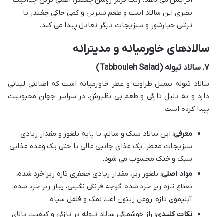
افزایش می دهد. رنگ قرمز روشن چغندر، اصلی ترین جذابیت
بصری این سالاد است و طعم شیرین و کمی خاکی چغندر با
ترشی خیارشور و سبزیجات دیگر تعادل پیدا می کند.
سالادهای خاورمیانه و مدیترانه
۷. سالاد تبوله (Tabbouleh Salad)
سالاد تبوله سمبل طراوت و عطر خاورمیانه است که اصالتی لبنانی
دارد و به دلیل تازگی و طعم بی نظیرش، در سراسر جهان محبوبیت
پیدا کرده است.
معرفی:
این سالاد سبک و سالم، با پایه بلغور و مقدار زیادی
سبزیجات معطر، یک غذای جانبی عالی یا حتی یک وعده غذایی
سبک و خنک محسوب می شود.
مواد اصلی:
بلغور ریز، مقدار زیادی جعفری تازه ریز خرد شده،
نعناع تازه ریز خرد شده، گوجه فرنگی نگینی، پیاز ریز خرد شده،
آبلیموی تازه، روغن زیتون اعلا، نمک و فلفل سیاه.
نکات کلیدی:
راز خوشمزگی سالاد تبوله در تازگی و کیفیت بالای