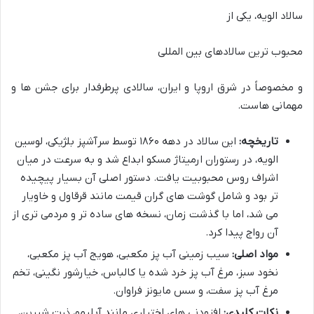
سالاد الویه، یکی از
محبوب ترین سالادهای بین المللی
و مخصوصاً در شرق اروپا و ایران، سالادی پرطرفدار برای جشن ها و
مهمانی هاست.
تاریخچه:
این سالاد در دهه ۱۸۶۰ توسط سرآشپز بلژیکی، لوسین
الویه، در رستوران ارمیتاژ مسکو ابداع شد و به سرعت در میان
اشراف روس محبوبیت یافت. دستور اصلی آن بسیار پیچیده
تر بود و شامل گوشت های گران قیمت مانند قرقاول و خاویار
می شد، اما با گذشت زمان، نسخه های ساده تر و مردمی تری از
آن رواج پیدا کرد.
مواد اصلی:
سیب زمینی آب پز مکعبی، هویج آب پز مکعبی،
نخود سبز، مرغ آب پز خرد شده یا کالباس، خیارشور نگینی، تخم
مرغ آب پز سفت، و سس مایونز فراوان.
نکات کلیدی:
افزودنی های اختیاری مانند آبلیمو، ذرت شیرین،