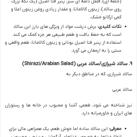
(حلقه ای)، فلفل دلمه ای سبز، پنیر فتا اصیل (یک تکه بزرگ
روی سالاد)، زیتون کالاماتا، و مقدار زیادی روغن زیتون اعلا و
کمی ارگانو خشک.
نکات کلیدی:
برش درشت مواد از ویژگی های بارز این سالاد
است که به حفظ بافت و طعم طبیعی هر جزء کمک می کند.
استفاده از پنیر فتا اصیل یونانی و زیتون کالاماتا، طعم واقعی و
سنتی را به ارمغان می آورد.
۹. سالاد شیرازی/سالاد عربی (Shirazi/Arabian Salad)
سالاد شیرازی، که در مناطق دیگر به
سالاد عربی
نیز شناخته می شود، طعمی آشنا و محبوب در خانه ها و رستوران
های ایران و خاورمیانه دارد.
معرفی:
این سالاد ساده اما خوش طعم، یک همراهی عالی برای
انواع غذاها، به خصوص غذاهای آبگوشتی و برنجی، محسوب