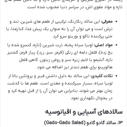
تازه و مواد مقوی اش، در سراسر دنیا محبوب شده است.
معرفی:
این سالاد رنگارنگ، ترکیبی از طعم های شیرین، تند و
ترش است و می توان آن را به عنوان یک پیش غذا، کنارغذا، یا
حتی پرکننده تاکو و بوریتو سرو کرد.
مواد اصلی:
لوبیا سیاه پخته، ذرت شیرین (تازه، کنسرو شده یا
یخ زده)، فلفل دلمه ای رنگی (قرمز، سبز، زرد)، پیاز قرمز، گشنیز
تازه، آبلیمو یا لایم، زیره سبز و روغن زیتون. گاهی فلفل
هالوپینو برای طعم تندتر نیز اضافه می شود.
نکات کلیدی:
این سالاد به دلیل داشتن فیبر و پروتئین بالا از
لوبیا سیاه، بسیار سیرکننده و مغذی است. طعم ها با گذشت
زمان بهتر می شوند، بنابراین می توان آن را از قبل تهیه کرد و
در یخچال نگهداری نمود.
سالادهای آسیایی و اقیانوسیه
۱۳. سالاد گادو گادو (Gado-Gado Salad)