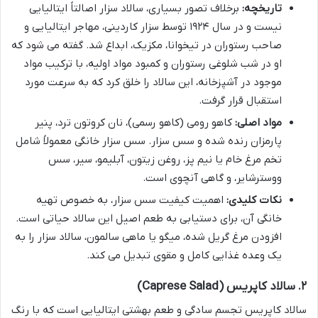
تاریخچه:
برخلاف تصور بسیاری، سالاد سزار اصالتاً ایتالیایی
نیست و در سال ۱۹۲۴ توسط سزار کاردینی، مهاجر ایتالیایی و
صاحب رستوران در تیخوانا، مکزیک، ابداع شد. گفته می شود که
او در شب شلوغی رستوران و کمبود مواد اولیه، با ترکیب مواد
موجود در آشپزخانه، این سالاد را خلق کرد که به سرعت مورد
استقبال قرار گرفت.
مواد اصلی:
کاهو رومی (کاهو رسمی)، نان کروتون ترد، پنیر
پارمزان رنده شده و سس سزار. سس سزار خانگی معمولاً شامل
تخم مرغ خام یا نیم پز، روغن زیتون، آبلیمو، سیر، سس
ووسترشایر، و گاهی آنچوی است.
نکات کلیدی:
اهمیت کیفیت سس سزار، به خصوص تهیه
خانگی آن، برای دستیابی به طعم اصیل این سالاد حیاتی است.
افزودن مرغ گریل شده، میگو یا ماهی سالمون، سالاد سزار را به
یک وعده غذایی کامل و مقوی تبدیل می کند.
۲. سالاد کاپریس (Caprese Salad)
سالاد کاپریس تجسم سادگی و طعم بهشتی ایتالیایی است که با رنگ