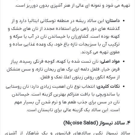
تهیه می شود و نمونه ای عالی از هنر آشپزی بدون دورریز است.
داستان:
این سالاد ریشه در منطقه توسکانی ایتالیا دارد و از
گذشته های دور راهی برای استفاده مجدد از نان های خشک و
کهنه بوده است. کشاورزان با خیساندن نان در آب یا سرکه و
ترکیب آن با سبزیجات تازه باغ خود، یک وعده غذایی ساده و
مقوی تهیه می کردند.
مواد اصلی:
نان تست شده یا کهنه، گوجه فرنگی رسیده، پیاز
قرمز، خیار، فلفل دلمه ای، برگ های ریحان تازه، و سس متشکل
از سرکه انگور، روغن زیتون اعلا، نمک و فلفل.
نکات کلیدی:
انتخاب نوع نان اهمیت زیادی دارد؛ نان روستایی
یا ساندویچی با بافت متراکم بهترین گزینه است. خیساندن
نان در سس برای جذب طعم ها و نرم شدن آن بسیار مهم
است. این سالاد یک گزینه عالی برای تابستان است.
۴. سالاد نیسواز (Niçoise Salad)
سالاد نیسواز نگین سالادهای فرانسوی و یک شاهکار از آشپزی