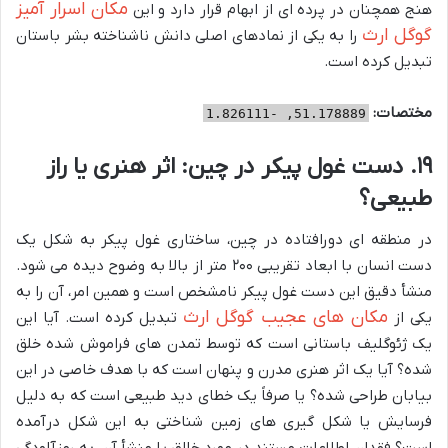
مکان اسرار آمیز
هنج همچنان در پرده ای از ابهام قرار دارد و این
گوگل ارث
را به یکی از نمادهای اصلی دانش ناشناخته بشر باستان
تبدیل کرده است.
مختصات:
51.178889, -1.826111
۱۹. دست غول پیکر در چین: اثر هنری یا راز
طبیعی؟
در منطقه ای دورافتاده در چین، ساختاری غول پیکر به شکل یک
دست انسان با ابعاد تقریبی ۲۰۰ متر از بالا به وضوح دیده می شود.
منشأ دقیق این دست غول پیکر نامشخص است و همین امر، آن را به
مکان های عجیب گوگل ارث
یکی از
تبدیل کرده است. آیا این
یک ژئوگلیف باستانی است که توسط تمدن های فراموش شده خلق
شده؟ آیا یک اثر هنری مدرن و پنهان است که با هدف خاصی در این
بیابان طراحی شده؟ یا صرفاً یک خطای دید طبیعی است که به دلیل
فرسایش یا شکل گیری های زمین شناختی به این شکل درآمده
است؟ فقدان اطلاعات مستند در مورد خالق یا منشأ آن، به رمزآلودگی