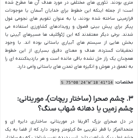
متری بودند. تئوری های مختلفی در مورد هدف آن ها مطرح شده
است؛ از جمله اینکه این خطوط برای خدایان آسمان یا موجودات
فرازمینی ساخته شده بودند، یا به عنوان تقویم های نجومی غول
پیکر برای پیش بینی فصول و رویدادهای کشاورزی استفاده می
شدند. برخی دیگر معتقدند که این ژئوگلیف ها مسیرهای آیینی یا
بخش هایی از سیستم های آبیاری باستانی بوده اند. با وجود
تحقیقات گسترده، هدف و معنای دقیق بسیاری از این خطوط
همچنان یک راز حل نشده باقی مانده است و هر بازدیدکننده ای را
به تعمق در هوش و انگیزه های تمدن های باستانی وامی دارد.
مختصات:
14°41′18″S 75°08′24″W
۳. چشم صحرا (ساختار ریچات)، موریتانی:
چشم زمین یا دهانه شهاب سنگ؟
در دل صحرای بزرگ آفریقا در موریتانی، ساختاری دایره ای و
متحدالمرکز با قطر تقریبی ۵۰ کیلومتر وجود دارد که از فضا به یک
چشم غول پیکر شباهت دارد. این پدیده زمین شناختی که به ساختار