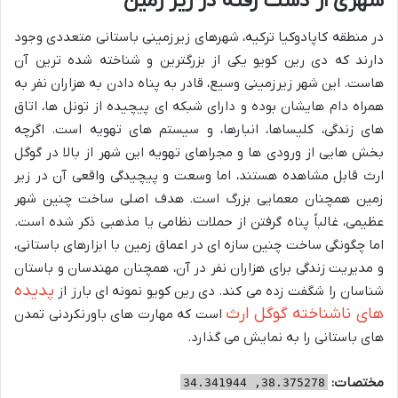
شهری از دست رفته در زیر زمین
در منطقه کاپادوکیا ترکیه، شهرهای زیرزمینی باستانی متعددی وجود
دارند که دی رین کویو یکی از بزرگترین و شناخته شده ترین آن
هاست. این شهر زیرزمینی وسیع، قادر به پناه دادن به هزاران نفر به
همراه دام هایشان بوده و دارای شبکه ای پیچیده از تونل ها، اتاق
های زندگی، کلیساها، انبارها، و سیستم های تهویه است. اگرچه
بخش هایی از ورودی ها و مجراهای تهویه این شهر از بالا در گوگل
ارث قابل مشاهده هستند، اما وسعت و پیچیدگی واقعی آن در زیر
زمین همچنان معمایی بزرگ است. هدف اصلی ساخت چنین شهر
عظیمی، غالباً پناه گرفتن از حملات نظامی یا مذهبی ذکر شده است.
اما چگونگی ساخت چنین سازه ای در اعماق زمین با ابزارهای باستانی،
و مدیریت زندگی برای هزاران نفر در آن، همچنان مهندسان و باستان
پدیده
شناسان را شگفت زده می کند. دی رین کویو نمونه ای بارز از
های ناشناخته گوگل ارث
است که مهارت های باورنکردنی تمدن
های باستانی را به نمایش می گذارد.
مختصات:
38.375278, 34.341944