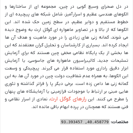
در دل صحرای وسیع گوبی در چین، مجموعه ای از ساختارها و
الگوهای هندسی عظیم و اسرارآمیز، شامل شبکه های پیچیده ای از
خطوط مستقیم و دوایر عظیم، در سطح زمین حک شده اند. این
الگوها که از بالا و در تصاویر ماهواره ای گوگل ارث به وضوح دیده
می شوند، گمانه زنی های زیادی را در مورد ماهیت و هدف آن ها
ایجاد کرده اند. بسیاری از کارشناسان و تحلیل گران معتقدند که این
ها بخشی از یک پایگاه نظامی مخفی چین هستند که برای آزمایش
تسلیحات جدید، کالیبراسیون ماهواره های جاسوسی، یا آزمایش
ابزار دقیق راداری مورد استفاده قرار می گیرند. پیچیدگی و وسعت
این الگوها، به همراه عدم شفافیت دولت چین در مورد آن ها، به این
گمانه زنی ها دامن زده است. برخی دیگر پا را فراتر گذاشته و تئوری
هایی مبنی بر ارتباط با موجودات فرازمینی یا آزمایشگاه های پنهان
رازهای گوگل ارث
را مطرح می کنند. این
، نمادی از اسرار نظامی و
فنی هستند که همچنان در پرده ابهام باقی مانده اند.
مختصات:
40.458779, 93.393457