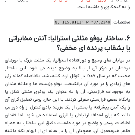
را به کنجکاوی واداشته است.
مختصات:
37.2349° N, 115.8111° W
۶. ساختار یوفو مثلثی استرالیا: آنتن مخابراتی
یا بشقاب پرنده ای مخفی؟
در بیابان های وسیع و دورافتاده استرالیا، یک مثلث بزرگ با نورهای
درخشان در مرکز آن از بالا به وضوح دیده می شود. این ساختار
عجیب که در سال ۲۰۰۷ در گوگل ارث کشف شد، بلافاصله گمانه زنی
های زیادی را در مورد آن برانگیخت. یوفولوژیست ها و علاقه مندان
به موجودات فرازمینی، آن را به عنوان یک یوفوی مثلثی شکل یا
پایگاه مخفی فرازمینی معرفی کردند. با این حال، برخی تحلیل گران آن
را یک آنتن پیشرفته یا بخشی از یک مزرعه بادی کنترل از راه دور می
دانند که برای اهداف ارتباطی یا انرژی استفاده می شود. اما فقدان
اطلاعات رسمی و واضح در مورد ماهیت دقیق این ساختار، به همراه
ظاهر غیرمعمول آن، همچنان آن را در هاله ای از ابهام نگه داشته