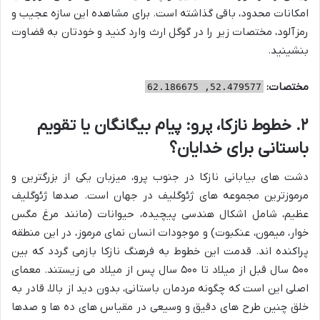
امکانات محدود، باقی گذاشته است. برای مشاهده این سازه عجیب و
رمزآلود، مختصات زیر را در گوگل ارث وارد کنید و خودتان به قضاوت
بنشینید.
مختصات:
52.479577, 62.186675
۲. خطوط نازکا، پرو: پیام بیگانگان یا تقویم
باستانی برای خدایان؟
دشت های بیابانی نازکا در جنوب پرو، میزبان یکی از بزرگترین و
مرموزترین مجموعه های ژئوگلیف در جهان است. صدها ژئوگلیف
عظیم، شامل اشکال هندسی پیچیده، حیوانات (مانند مرغ مگس
خوار، میمون، عنکبوت) و موجودات انسان نمای مرموز، در این منطقه
پراکنده اند. قدمت این خطوط به فرهنگ نازکا بازمی گردد که بین
۵۰۰ سال قبل از میلاد تا ۵۰۰ سال پس از میلاد می زیستند. معمای
اصلی این است که چگونه مردمان باستانی، بدون دید از بالا، قادر به
خلق چنین طرح های دقیق و وسیعی در مقیاس های ده ها و صدها