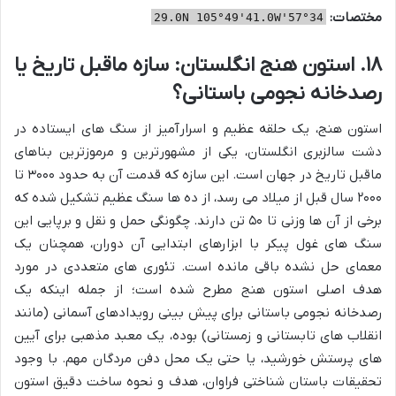
مختصات:
34°57'29.0N 105°49'41.0W
۱۸. استون هنج انگلستان: سازه ماقبل تاریخ یا
رصدخانه نجومی باستانی؟
استون هنج، یک حلقه عظیم و اسرارآمیز از سنگ های ایستاده در
دشت سالزبری انگلستان، یکی از مشهورترین و مرموزترین بناهای
ماقبل تاریخ در جهان است. این سازه که قدمت آن به حدود ۳۰۰۰ تا
۲۰۰۰ سال قبل از میلاد می رسد، از ده ها سنگ عظیم تشکیل شده که
برخی از آن ها وزنی تا ۵۰ تن دارند. چگونگی حمل و نقل و برپایی این
سنگ های غول پیکر با ابزارهای ابتدایی آن دوران، همچنان یک
معمای حل نشده باقی مانده است. تئوری های متعددی در مورد
هدف اصلی استون هنج مطرح شده است؛ از جمله اینکه یک
رصدخانه نجومی باستانی برای پیش بینی رویدادهای آسمانی (مانند
انقلاب های تابستانی و زمستانی) بوده، یک معبد مذهبی برای آیین
های پرستش خورشید، یا حتی یک محل دفن مردگان مهم. با وجود
تحقیقات باستان شناختی فراوان، هدف و نحوه ساخت دقیق استون