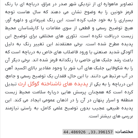
تصاویر ماهواره ای از نزدیکی شهر صدر در عراق، دریاچه ای با رنگ
قرمز خونین را به وضوح نشان می دهند که سال هاست توجه
بسیاری را به خود جلب کرده است. این رنگ غیرعادی و دلهره آور،
هیچ توضیح رسمی و قطعی از سوی مقامات یا کارشناسان محیط
زیست دریافت نکرده است. تئوری های مختلفی برای توضیح این
پدیده مطرح شده است. برخی معتقدند این تغییر رنگ به دلیل
آلودگی شدید صنعتی یا ورود فاضلاب های خاص به دریاچه است که
باعث رشد جلبک های خاصی با رنگدانه قرمز شده اند. برخی دیگر آن
را به شکوفایی جلبک های آب شور یا وجود مقادیر بالای اکسید آهن
در آب مرتبط می دانند. با این حال، فقدان یک توضیح رسمی و جامع،
پدیده های ناشناخته گوگل ارث
این دریاچه را به یکی از
تبدیل
کرده است که همچنان پرسش هایی درباره سلامت محیط زیست
منطقه و اسرار پنهان در آن را در اذهان عمومی ایجاد می کند. این
پدیده طبیعی عجیب بدون توضیح علمی کامل، به راستی نیازمند
بررسی های بیشتر است.
مختصات:
33.396157, 44.486926