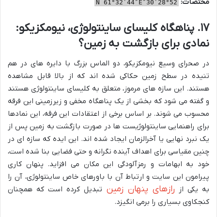
مختصات:
52°28′30″N 61°32′44″E
۱۷. پناهگاه کلیسای ساینتولوژی، نیومکزیکو:
نمادی برای بازگشت به زمین؟
در صحرای وسیع نیومکزیکو، دو الماس بزرگ با دایره های در هم
تنیده در سطح زمین حکاکی شده اند که از بالا قابل مشاهده
هستند. این سازه های مرموز، متعلق به کلیسای ساینتولوژی هستند
و گفته می شود که بخشی از یک پناهگاه مخفی و زیرزمینی این فرقه
محسوب می شوند. بر اساس برخی از اعتقادات این فرقه، این نمادها
برای راهنمایی ساینتولوژیست ها در صورت بازگشت به زمین پس از
یک نبرد نهایی یا آخرالزمان ایجاد شده اند. این ایده که سازه ای در
چنین مقیاسی برای اهداف آینده نگرانه و حتی فضایی بنا شده است،
خود به ابهامات و رمزآلودگی این مکان می افزاید. پنهان کاری
پیرامون این سایت و ارتباط آن با باورهای خاص ساینتولوژی، آن را
رازهای پنهان زمین
به یکی از
تبدیل کرده است که همچنان
کنجکاوی بسیاری را برمی انگیزد.