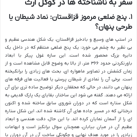
سفر به ناشناخته ها در گوگل ارث
۱. پنج ضلعی مرموز قزاقستان: نماد شیطان یا
طرحی پنهان؟
در استپ های وسیع و بادخیز قزاقستان، یک شکل هندسی عظیم و
بی نظیر به چشم می خورد: یک پنج ضلعی منتظم که در داخل یک
دایره بزرگ محصور شده است. این سازه غول پیکر با ابعاد
باورنکردنی حدود ۳۶۶ متر، از بالا به وضوح قابل مشاهده است و از
زمان کشفش در تصاویر ماهواره ای، بحث های زیادی را برانگیخته
است. برخی آن را نمادی از شیطان پرستی یا فعالیت های فرقه های
پنهان می دانند، در حالی که محققان دیگر توضیح ساده تری برای آن
ارائه می دهند. گفته می شود این ساختار، بقایای یک پارک قدیمی به
شکل ستاره است که در دوران شوروی سابق ساخته شده و اکنون
درختانی که در مسیر جاده های آن کاشته شده اند، این شکل ستاره
ای را از آسمان نمایان کرده اند. با این حال، دقت هندسی و ابعاد
عظیم آن در میان بیابان، همچنان سوال برانگیز است و ابهامات
زیادی را در مورد هدف نهایی و چگونگی ساخت آن در آن دوران با