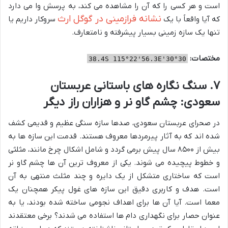
است و هر کسی را که آن را مشاهده می کند، به پرسش وا می دارد
نشانه فرازمینی در گوگل ارث
که آیا واقعاً با یک
سروکار داریم یا
تنها یک سازه زمینی بسیار پیشرفته و نامتعارف.
مختصات:
30°30'38.4S 115°22'56.3E
۷. سنگ نگاره های باستانی عربستان
سعودی: چشم گاو نر و هزاران راز دیگر
در صحرای عربستان سعودی، صدها سازه سنگی عظیم و قدیمی کشف
شده اند که به آثار پیرمردها معروف هستند. قدمت این سازه ها به
بیش از ۸۵۰۰ سال پیش برمی گردد و شامل اشکال چرخ مانند، مثلثی
و خطوط پیچیده می شوند. یکی از معروف ترین آن ها چشم گاو نر
است که ساختاری متشکل از یک دایره و چند مثلث منتهی به آن
است. هدف و کاربری دقیق این سازه های غول پیکر همچنان یک
معما است. آیا آن ها برای اهداف نجومی ساخته شده بودند، یا به
عنوان حصار برای نگهداری دام ها استفاده می شدند؟ برخی معتقدند