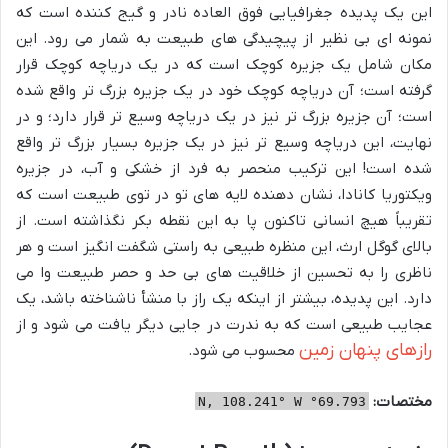
این یک پدیده جغرافیایی فوق العاده نادر و گیج کننده است که
نمونه ای بی نظیر از پیچیدگی های طبیعت به شمار می رود. این
مکان شامل یک جزیره کوچک است که در یک دریاچه کوچک قرار
گرفته است؛ آن دریاچه کوچک خود در یک جزیره بزرگ تر واقع شده
است؛ آن جزیره بزرگ تر نیز در یک دریاچه وسیع تر قرار دارد؛ و در
نهایت، این دریاچه وسیع تر نیز در یک جزیره بسیار بزرگ تر واقع
شده است! این ترکیب منحصر به فرد از خشکی و آب، در جزیره
ویکتوریا کانادا، نشان دهنده لایه های تو در توی طبیعت است که
تقریباً هیچ انسانی تاکنون پا به این نقطه بکر نگذاشته است. از
بالای گوگل ارث، این منظره طبیعی به راستی شگفت انگیز است و هر
ناظری را به تحسین از خلاقیت های بی حد و حصر طبیعت وا می
دارد. این پدیده، بیشتر از اینکه یک راز با منشأ ناشناخته باشد، یک
عجایب طبیعی است که به ندرت در جایی دیگر یافت می شود و از
رازهای پنهان زمین
محسوب می شود.
مختصات:
69.793° N, 108.241° W