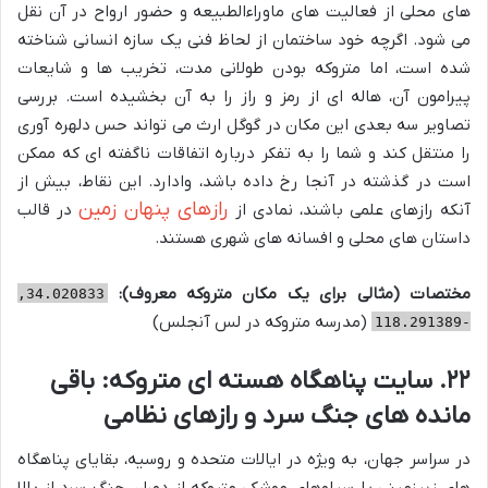
های محلی از فعالیت های ماوراءالطبیعه و حضور ارواح در آن نقل
می شود. اگرچه خود ساختمان از لحاظ فنی یک سازه انسانی شناخته
شده است، اما متروکه بودن طولانی مدت، تخریب ها و شایعات
پیرامون آن، هاله ای از رمز و راز را به آن بخشیده است. بررسی
تصاویر سه بعدی این مکان در گوگل ارث می تواند حس دلهره آوری
را منتقل کند و شما را به تفکر درباره اتفاقات ناگفته ای که ممکن
است در گذشته در آنجا رخ داده باشد، وادارد. این نقاط، بیش از
رازهای پنهان زمین
آنکه رازهای علمی باشند، نمادی از
در قالب
داستان های محلی و افسانه های شهری هستند.
مختصات (مثالی برای یک مکان متروکه معروف):
34.020833,
(مدرسه متروکه در لس آنجلس)
-118.291389
۲۲. سایت پناهگاه هسته ای متروکه: باقی
مانده های جنگ سرد و رازهای نظامی
در سراسر جهان، به ویژه در ایالات متحده و روسیه، بقایای پناهگاه