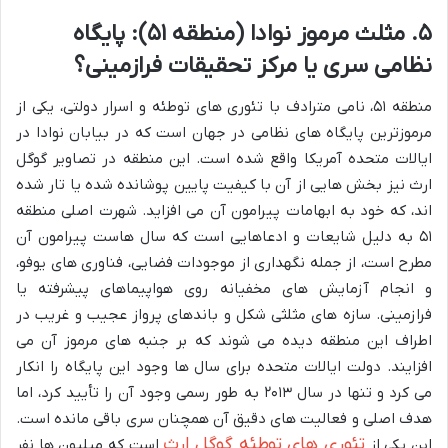
۵. مثلث مرموز نوادا (منطقه ۵۱): پایگاه
نظامی سری یا مرکز تحقیقات فرازمینی؟
منطقه ۵۱، نامی مترادف با تئوری های توطئه و اسرار دولتی، یکی از
مرموزترین پایگاه های نظامی در جهان است که در بیابان نوادا در
ایالات متحده آمریکا واقع شده است. این منطقه در تصاویر گوگل
ارث نیز بخش هایی از آن با کیفیت پایین پوشانده شده یا تار شده
اند، که خود به ابهامات پیرامون آن می افزاید. شهرت اصلی منطقه
۵۱ به دلیل شایعات و ادعاهایی است که سال هاست پیرامون آن
مطرح است، از جمله نگهداری از موجودات فضایی، فناوری های یوفو،
و انجام آزمایش های مخفیانه روی هواپیماهای پیشرفته یا
فرازمینی. سازه های مثلثی شکل و باندهای پرواز عجیب و غریب در
اطراف این منطقه دیده می شوند که بر جنبه های مرموز آن می
افزایند. دولت ایالات متحده برای سال ها وجود این پایگاه را انکار
می کرد و تنها در سال ۲۰۱۳ به طور رسمی وجود آن را تأیید کرد، اما
هدف اصلی و فعالیت های دقیق آن همچنان سری باقی مانده است.
تئوری های توطئه گوگل ارث
این یکی از
است که میلیون ها نفر