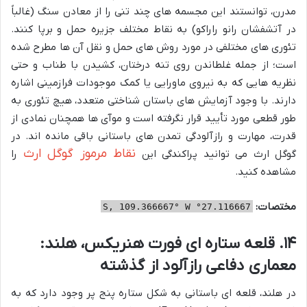
مدرن، توانستند این مجسمه های چند تنی را از معادن سنگ (غالباً
در آتشفشان رانو راراکو) به نقاط مختلف جزیره حمل و برپا کنند.
تئوری های مختلفی در مورد روش های حمل و نقل آن ها مطرح شده
است؛ از جمله غلطاندن روی تنه درختان، کشیدن با طناب و حتی
نظریه هایی که به نیروی ماورایی یا کمک موجودات فرازمینی اشاره
دارند. با وجود آزمایش های باستان شناختی متعدد، هیچ تئوری به
طور قطعی مورد تأیید قرار نگرفته است و موآی ها همچنان نمادی از
قدرت، مهارت و رازآلودگی تمدن های باستانی باقی مانده اند. در
نقاط مرموز گوگل ارث
گوگل ارث می توانید پراکندگی این
را
مشاهده کنید.
مختصات:
27.116667° S, 109.366667° W
۱۴. قلعه ستاره ای فورت هنریکس، هلند:
معماری دفاعی رازآلود از گذشته
در هلند، قلعه ای باستانی به شکل ستاره پنج پر وجود دارد که به