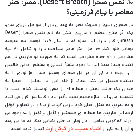
۱۰. نفس صحرا (Desert Breath)، مصر: هنر
معاصر یا پیام فرازمینی؟
در صحرای وسیع و متروک مصر، نه چندان دور از سواحل دریای سرخ،
یک اثر هنری عظیم و مارپیچ شکل به نام نفس صحرا (Desert
Breath) قرار دارد. این سازه که در سال ۲۰۰۷ توسط سه هنرمند
یونانی خلق شد، ۱۰۰ هزار متر مربع مساحت دارد و شامل ۸۹ تپه
مخروطی و ۸۹ حفره مخروطی است که به صورت دو مارپیچ در هم
تنیده چیده شده اند. با وجود منشأ انسانی و مشخص بودن خالقین
آن، ابهت و بزرگی آن در دل صحرای وسیع، حس رمزآلودی را به
بیننده منتقل می کند. هدف از خلق این اثر، تجلیل از صحرا به
عنوان یک حالت ذهنی و منظره ای از ذهن توصیف شده است. با
گذشت زمان، این سازه عظیم تحت تأثیر باد و فرسایش قرار می گیرد
و به تدریج به شکل اصلی خود بازمی گردد. از بالا و در تصاویر گوگل
ارث، این مارپیچ ها منظره ای چشمگیر و تأمل برانگیز را به وجود می
آورند که گویی پیامی از دل زمان یا حتی فضایی دیگر به ما می رسد
اشیاء عجیب در گوگل ارث
و آن را به یکی از
تبدیل کرده است.