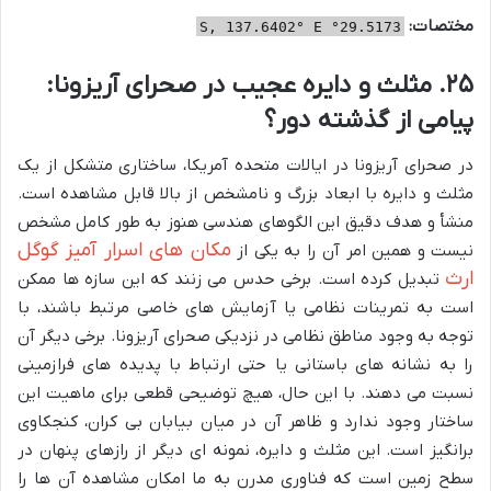
مختصات:
29.5173° S, 137.6402° E
۲۵. مثلث و دایره عجیب در صحرای آریزونا:
پیامی از گذشته دور؟
در صحرای آریزونا در ایالات متحده آمریکا، ساختاری متشکل از یک
مثلث و دایره با ابعاد بزرگ و نامشخص از بالا قابل مشاهده است.
منشأ و هدف دقیق این الگوهای هندسی هنوز به طور کامل مشخص
مکان های اسرار آمیز گوگل
نیست و همین امر آن را به یکی از
ارث
تبدیل کرده است. برخی حدس می زنند که این سازه ها ممکن
است به تمرینات نظامی یا آزمایش های خاصی مرتبط باشند، با
توجه به وجود مناطق نظامی در نزدیکی صحرای آریزونا. برخی دیگر آن
را به نشانه های باستانی یا حتی ارتباط با پدیده های فرازمینی
نسبت می دهند. با این حال، هیچ توضیحی قطعی برای ماهیت این
ساختار وجود ندارد و ظاهر آن در میان بیابان بی کران، کنجکاوی
برانگیز است. این مثلث و دایره، نمونه ای دیگر از رازهای پنهان در
سطح زمین است که فناوری مدرن به ما امکان مشاهده آن ها را