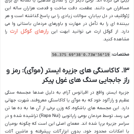
بینی می کرده اند. برخی دیگر آن را نمادی مذهبی یا نشانه ای برای
مسافران می دانند. عظمت، دقت ساخت و قدمت هزاران ساله این
ژئوگلیف در دل بیابان، سوالات زیادی را بی پاسخ گذاشته است و هر
بیننده ای را به تأمل در مهارت و باورهای مردمان باستانی وا می
رازهای گوگل ارث
دارد. از گوگل ارث می توانید ابهت این
را
مشاهده کنید.
مختصات:
19°56'56.37S 69°38'0.73W
۱۳. کاکاسنگی های جزیره ایستر (موآی): رمز و
راز جابجایی سنگ های غول پیکر
جزیره ایستر، واقع در اقیانوس آرام، به دلیل صدها مجسمه سنگی
عظیم و رازآلود خود که به موآی یا کاکاسنگی معروفند، شهرت جهانی
دارد. این مجسمه های باشکوه، که وزن برخی از آن ها به ده ها تن
می رسد، توسط مردمان بومی راپانویی (Rapa Nui) تراشیده شده و در
سراسر جزیره برپا شده اند. معمای اصلی این است که چگونه بومیان
با امکانات محدود خود، بدون ابزارآلات پیشرفته و ماشین آلات