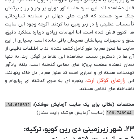
های زیرزمینی یا سیلوهای موشکی متروکه از دوران جنگ سرد از بالا
قابل مشاهده اند. این سازه ها، یادآور دوران پر رمز و راز و پرتنش
جنگ سرد هستند که قدرت های جهانی در مسابقه تسلیحاتی،
تأسیسات عظیمی را در زیر زمین بنا کردند. اگرچه وجود این سایت
ها اکنون فاش شده است، اما ابهامات زیادی درباره عملکرد دقیق،
عمق و تجهیزات پنهانشان همچنان باقی مانده است. بسیاری از این
سایت ها هنوز هم به طور کامل کشف نشده اند یا اطلاعات دقیقی از
آن ها در دسترس نیست. مشاهده این نقاط در گوگل ارث، نه تنها
نشان دهنده عظمت پروژه های نظامی گذشته است، بلکه یادآور
تهدیدات هسته ای و اسراری است که هنوز هم در دل خاک پنهانند.
رازهای گوگل ارث
این
، پنجره ای به سوی گذشته ای پرابهام و
ناشناخته های نظامی هستند.
مختصات (مثالی برای یک سایت آزمایش موشک):
34.618632,
(سایت آزمایش موشک وایت سندز)
-106.746944
۲۳. شهر زیرزمینی دی رین کویو، ترکیه: