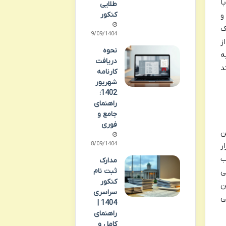
ا
طلایی
کنکور
و
ک
29/09/1404
ز
نحوه
به
دریافت
د
کارنامه
شهریور
1402:
راهنمای
جامع و
فوری
ن
28/09/1404
ر
ب
مدارک
ثبت نام
ی
کنکور
ن
سراسری
ی
1404 |
راهنمای
کامل و