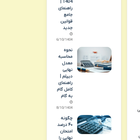
1404 |
راهنمای
جامع
قوانین
جدید
06/10/1404
نحوه
محاسبه
معدل
نهایی
دیپلم |
راهنمای
کامل گام
به گام
08/10/1404
ی
چگونه
۴۰ درصد
امتحان
نهایی را