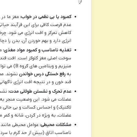
از:
کمبود یا بی نظمی در خواب:
مغز ما در 
عدم فرصت کافی برای این فرآیند حیا
کاهش تمرکز و افت انرژی می شود. چر
انرژی دارد و بهم خوردن آن، بدن را دچ
تغذیه نامناسب و کمبود مواد مغذی:
مغ
سوخت اصلی مغز گلوکز است. افت قند خ
منیزیم و وی
به
رفع خستگی درس خواندن
نشوند. مص
قند خون و در نتیجه افت انرژی ناگهان
عدم تحرک و نشستن طولانی مدت:
نشست
عضلات می شود. این وضعیت منجر به ک
لاکتیک) و احساس کسالت و بی حالی می
عضلات، به ویژه در گردن، شانه و کمر 
مشکلات محیطی:
عوامل محیطی مانند ن
نامناسب اتاق (بیش از حد گرم یا سرد