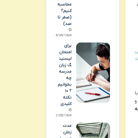
محاسبه
کنیم؟
(صفر تا
صد)
14/08/1404
برای
ی
امتحان
د
لیسنین
گ زبان
مدرسه
چه
بخوانیم
؟ ۱۰
ا
نکته
و
کلیدی
ه
11/08/1404
مدت
زمان