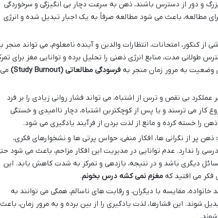
گ و دور از دسترس باشند، ذهن به سرعت دچار بی انگیزگی و سرخوردگی
ی مطالعه، باعث می شود مطالعه صرفاً به یک اجبار تبدیل شده و انرژی
ی از کنکور، امتحانات، انتظارات والدین و آینده نامعلوم، می تواند منجر ب
 طولانی مدت، منابع انرژی ذهنی را تحلیل برده و توانایی مغز برای تمرک
ن وضعیت به مرور زمان منجر به
فرسودگی مطالعاتی (Study Burnout)
می
ر عملکرد بی نقص و ترس از اشتباه، می تواند فشار روانی زیادی را بر فرد
روع کار می ترسند و یا پس از کوچکترین اشتباه، دچار ناامیدی و خستگی
هن را خسته کرده و مانع از لذت بردن از فرآیند یادگیری می شود.
ذهن پر از نگرانی ها، افکار منفی، حواس پرتی ها و نشخوارهای فکری،
درسی را ندارد. عدم توانایی در مدیریت این افکار مزاحم، باعث می شود حت
سائل دیگری باشد و در نتیجه، بازدهی و تمرکز به شدت کاهش یابد. این
ن فکر می افتید که
مغزم نمی کشه درس بخونم
.
خانواده، مقایسه با دیگران، و رقابت های ناسالم، همگی می توانند به
یل شوند. این فشارها، لذت یادگیری را از بین برده و به مرور زمان، باعث
شوند.