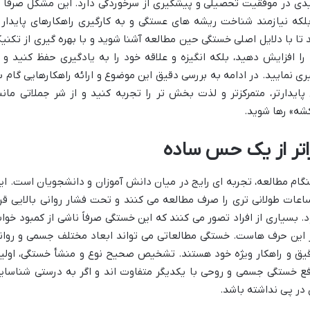
 در موفقیت تحصیلی و پیشگیری از سرخوردگی دارد. این مشکل صرفاً ب
ه نیازمند شناخت ریشه های عستگی و به کارگیری راهکارهای پایدار 
تا با دلایل اصلی خستگی حین مطالعه آشنا شوید و با بهره گیری از تکنی
ا افزایش دهید، بلکه انگیزه و علاقه خود را به یادگیری حفظ کنید و ا
العاتی (Study Burnout) پیشگیری نمایید. در ادامه به بررسی دقیق این موضوع و ارائه راهکارهایی گام 
پایدارتر، متمرکزتر و لذت بخش تر را تجربه کنید و از شر جملاتی مانن
شه» رها شوید.
اتر از یک حس ساده
ام مطالعه، تجربه ای رایج در میان دانش آموزان و دانشجویان است. ای
ات طولانی تری را صرف مطالعه می کنند و تحت فشار روانی بالایی قرا
. بسیاری از افراد تصور می کنند که این خستگی صرفاً ناشی از کمبود خوا
ز این حرف هاست. خستگی مطالعاتی می تواند ابعاد مختلف جسمی و روان
قیق و راهکار ویژه خود هستند. تشخیص صحیح نوع و منشأ خستگی، اولی
 رفع خستگی جسمی و روحی با یکدیگر متفاوت اند و اگر به درستی شناسای
در پی نداشته باشد.