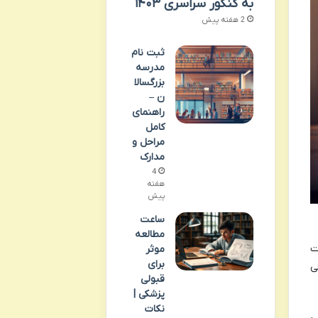
به کنکور سراسری ۱۴۰۳
2 هفته پیش
ثبت نام
مدرسه
بزرگسالا
ن –
راهنمای
کامل
مراحل و
مدارک
4
هفته
پیش
ساعت
مطالعه
ت
موثر
برای
ی
قبولی
پزشکی |
نکات