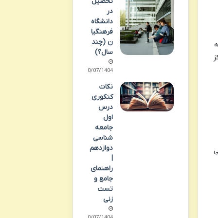
تحصیل
در
دانشگاه
فرهنگیا
ن (چند
ه
سال؟)
ز
30/07/1404
نکات
کنکوری
درس
اول
جامعه
شناسی
دوازدهم
ی
|
راهنمای
جامع و
تست
زنی
30/07/1404