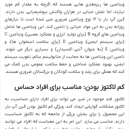
ویتامین ها ریزمغذی هایی هستند که اگرچه به مقدار کم مورد
نیازند، اما نقش حیاتی در هزاران واکنش بیوشیمیایی بدن دارند.
گین آپ بار با ۱۲ نوع ویتامین ضروری غنی شده است تا نیازهای
روزانه بدن به این مواد حیاتی را تامین کند. این ویتامین ها شامل
ویتامین های گروه B (برای تولید انرژی و عملکرد عصبی)، ویتامین C
(برای سیستم ایمنی)، ویتامین D (برای سلامت استخوان ها)، و
ویتامین E (به عنوان آنتی اکسیدان) و بسیاری دیگر می شوند.
تامین این ویتامین ها به حمایت از متابولیسم سالم، تقویت سیستم
ایمنی، بهبود عملکرد شناختی و حفظ سلامت عمومی بدن کمک می
کند که همگی برای رشد و سلامت کودکان و بزرگسالان ضروری هستند.
کم لاکتوز بودن: مناسب برای افراد حساس
لاکتوز، قند موجود در شیر، می تواند برای افراد دارای حساسیت به
لاکتوز مشکلات گوارشی ایجاد کند. ویژگی کم لاکتوز بودن گین آپ بار،
این محصول را برای بخش بزرگی از جامعه که به لاکتوز حساسیت
دارند، مناسب می سازد. این امر به این معناست که افراد می توانند
بدون نگرانی از عوارضی مانند نفخ، درد شکمی یا اسهال، از فواید