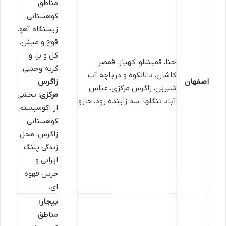
مناطق
کوهستانی،
زیستگاه آهو،
قوچ و میش،
کل و بز، و
حنا، قمیشلو، کهیاز، قمصر
گربه وحشی.
کاشان، دالانکوه و دریاچه آب
اصفهان
زاگرس
شیرین، زاگرس مرکزی، عباس
مرکزی:
بخشی
آباد تنگلها، سد زاینده رود، خارو
از اکوسیستم
کوهستانی
زاگرس، محل
زندگی پلنگ
ایرانی و
خرس قهوه
ای.
بیجار:
مناطق