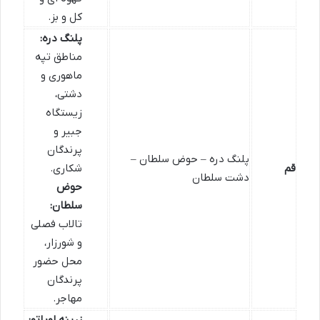
کل و بز.
پلنگ دره:
مناطق تپه
ماهوری و
دشتی،
زیستگاه
جبیر و
پرندگان
پلنگ دره – حوض سلطان –
قم
شکاری.
دشت سلطان
حوض
سلطان:
تالاب فصلی
و شورزار،
محل حضور
پرندگان
مهاجر.