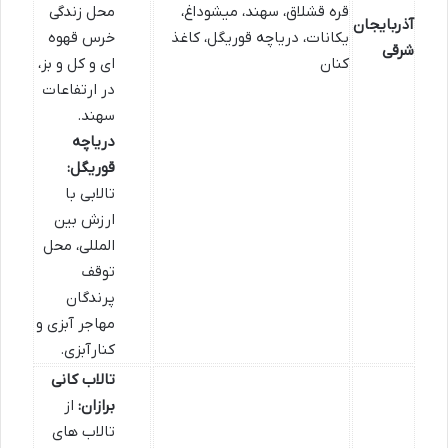
قره قشلاق، سهند، میشوداغ،
محل زندگی
آذربایجان
یکانات، دریاچه قوریگل، کاغذ
خرس قهوه
شرقی
کنان
ای و کل و بز،
در ارتفاعات
سهند.
دریاچه
قوریگل:
تالابی با
ارزش بین
المللی، محل
توقف
پرندگان
مهاجر آبزی و
کنارآبزی.
تالاب کانی
برازان:
از
تالاب های