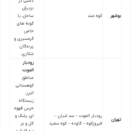
دشتی در
نزدیکی
بوشهر
کوه مند
ساحل، با
گونه های
خاص
گرمسیری و
پرندگان
شکاری.
رودبار
الموت:
مناطق
کوهستانی
البرز،
زیستگاه
خرس قهوه
رودبار الموت – سد لتیان –
ای، پلنگ و
تهران
فیروزکوه – گاوده – کوه سفید
کل و بز.