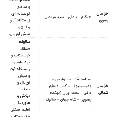
هنگام:
دشت
و مناطق
خراسان
کوهپایه ای،
هنگام – بزمای – سید مرتضی
رضوی
زیستگاه آهو
و قوچ و
میش اوریال.
سالوک:
منطقه
کوهستانی و
تپه ماهورها،
زیستگاه قوچ
و میش
منطقه شکار ممنوع مرزی
اوریال و
خراسان
(میسینیو) – درکش و هاور –
پلنگ.
شمالی
باغی – تخت ایران (بهکده
درکش و
رضوی) – شاه جهان – سالوک
هاور:
دارای
اقلیم جنگلی
و کوهستانی،