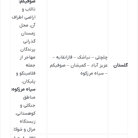
صوفیکم:
تالاب و
اراضی اطراف
آن، محل
زمستان
گذرانی
پرندگان
چلچلی – نیاشک – قازانقایه –
مهاجر از
گلستان
عزیز آباد – گمیشان – صوفیکم
جمله
– سیاه مرزکوه
فلامینگو و
پلیکان.
سیاه مرزکوه:
مناطق
جنگلی و
کوهستانی،
زیستگاه
مرال و شوکا.