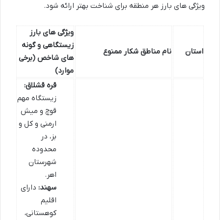
ویژگی های بارز هر منطقه برای شناخت بهتر ارائه شود.
ویژگی های بارز
زیستگاهی و گونه
استان
نام مناطق شکار ممنوع
های شاخص (برخی
موارد)
قره قشلاق:
زیستگاه مهم
قوچ و میش
ارمنی و کل و
بز، در
محدوده
شهرستان
اهر.
سهند:
دارای
اقلیم
کوهستانی،