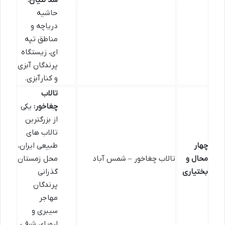
سد لتیان:
حاشیه
دریاچه و
مناطق تپه
ای، زیستگاه
پرندگان آبزی
و کنارآبزی.
تالاب
چغاخور:
یکی
از بزرگترین
تالاب های
چهار
طبیعی ایران،
محال و
تالاب چغاخور – شمس آباد
محل زمستان
بختیاری
گذرانی
پرندگان
مهاجر
سیبری و
اروپای شرقی.