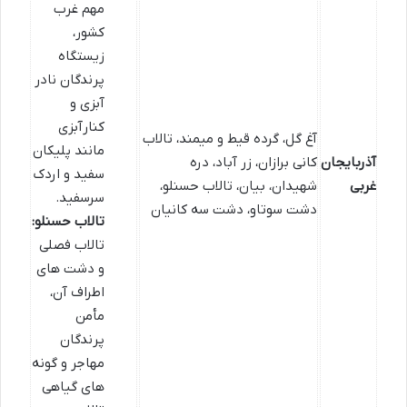
مهم غرب
کشور،
زیستگاه
پرندگان نادر
آبزی و
کنارآبزی
آغ گل، گرده قیط و میمند، تالاب
مانند پلیکان
آذربایجان
کانی برازان، زر آباد، دره
سفید و اردک
غربی
شهیدان، بیان، تالاب حسنلو،
سرسفید.
دشت سوتاو، دشت سه کانیان
تالاب حسنلو:
تالاب فصلی
و دشت های
اطراف آن،
مأمن
پرندگان
مهاجر و گونه
های گیاهی