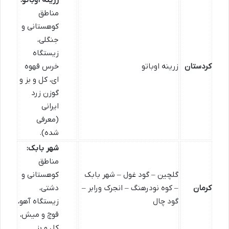
زرینه اوباتو:
مناطق
کوهستانی و
جنگلی،
زیستگاه
کردستان
زرینه اوباتو
خرس قهوه
ای، کل و بز و
گوزن زرد
ایرانی
(معرفی
شده).
شهر بابک:
مناطق
گلچین – گود غول – شهر بابک
کوهستانی و
کرمان
– کوه نودرهنگ – انجرک ورابر –
دشتی،
گود چال
زیستگاه آهو،
قوچ و میش،
کل و بز.