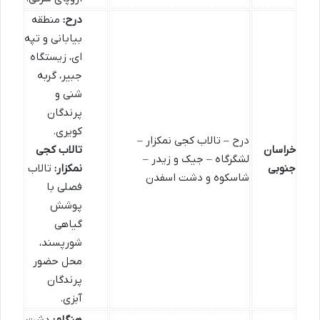
درح:
منطقه
بیابانی و تپه
ای، زیستگاه
جبیر، گربه
شنی و
پرندگان
کویری.
درح – تالاب کجی نمکزار –
خراسان
تالاب کجی
لشگرگاه – جیک و زیدر –
جنوبی
نمکزار:
تالاب
شاسکوه و دشت اسفدن
فصلی با
پوشش
گیاهی
شورپسند،
محل حضور
پرندگان
آبزی.