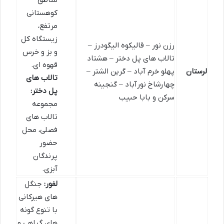
مناطق
کوهستانی
مرتفع،
زیستگاه کل
رزن نور – قالیکوه الیگودرز –
و بز و خرس
تالاب های پل دختر – هشتاد
قهوه ای.
لرستان
پهلو خرم آباد – گرین الشتر –
تالاب های
چهارشاخ نورآباد – گنجینه
پل دختر:
سرکن و بابا حبیب
مجموعه
تالاب های
فصلی، محل
حضور
پرندگان
آبزی.
لفور:
جنگل
های هیرکانی
با تنوع گونه
های گیاهی و