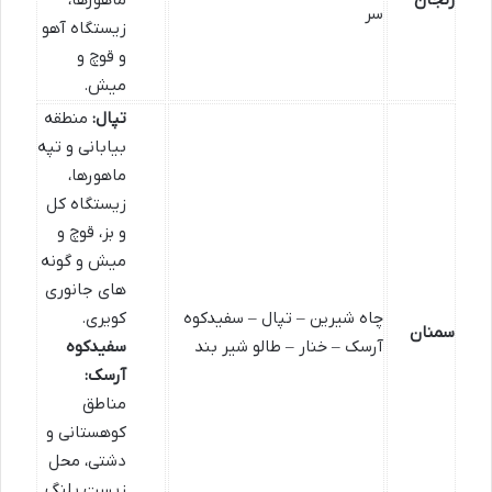
زنجان
ماهورها،
سر
زیستگاه آهو
و قوچ و
میش.
تپال:
منطقه
بیابانی و تپه
ماهورها،
زیستگاه کل
و بز، قوچ و
میش و گونه
های جانوری
چاه شیرین – تپال – سفیدکوه
کویری.
سمنان
آرسک – خنار – طالو شیر بند
سفیدکوه
آرسک:
مناطق
کوهستانی و
دشتی، محل
زیست پلنگ