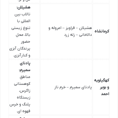
هشیلان:
تالاب بین
المللی با
هشیلان – قراویز – امروله و
تنوع زیستی
کرمانشاه
دالاخانی – زله زرد
بالا، محل
حضور
پرندگان آبزی
و کنارآبزی.
پادنای
سمیرم:
مناطق
کهگیلویه
کوهستانی
و بویر
پادنای سمیرم – خرم ناز
زاگرس،
احمد
زیستگاه
پلنگ و خرس
قهوه ای.