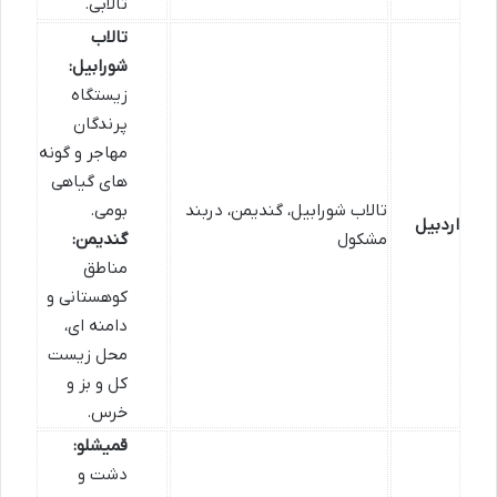
تالابی.
تالاب
شورابیل:
زیستگاه
پرندگان
مهاجر و گونه
های گیاهی
تالاب شورابیل، گندیمن، دربند
بومی.
اردبیل
مشکول
گندیمن:
مناطق
کوهستانی و
دامنه ای،
محل زیست
کل و بز و
خرس.
قمیشلو:
دشت و