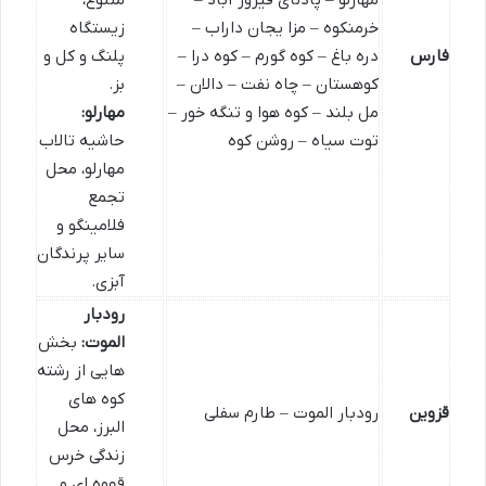
مهارلو – پادنای فیروز آباد –
متنوع،
خرمنکوه – مزا یجان داراب –
زیستگاه
فارس
دره باغ – کوه گورم – کوه درا –
پلنگ و کل و
کوهستان – چاه نفت – دالان –
بز.
مل بلند – کوه هوا و تنگه خور –
مهارلو:
توت سیاه – روشن کوه
حاشیه تالاب
مهارلو، محل
تجمع
فلامینگو و
سایر پرندگان
آبزی.
رودبار
الموت:
بخش
هایی از رشته
کوه های
قزوین
رودبار الموت – طارم سفلی
البرز، محل
زندگی خرس
قهوه ای و