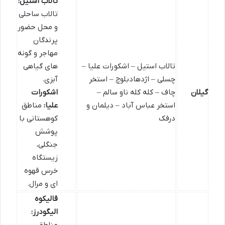
تالاب استیل:
تالاب ساحلی
و محل حضور
پرندگان
مهاجر و گونه
تالاب استیل – اشکورات علیا –
های گیاهی
چسلی – اژدهادبلوچ – استخر
آبزی.
گیلان
چاف – کله کله ناو سالم –
اشکورات
استخر عباس آباد – دیلمان و
علیا:
مناطق
درفک
کوهستانی با
پوشش
جنگلی،
زیستگاه
خرس قهوه
ای و مرال.
قالیکوه
الیگودرز: