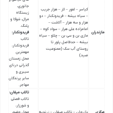
جانوری،
کیاسر – لفور – لار – هزار جریب
زیستگاه
– سیاه بیشه – فریدونکنار – دو
مرال، شوکا و
هزار و سه هزار – آلاشت –
پلنگ.
امامزاده علی هراز – سواد کوه –
مازندران
فریدونکنار:
مازی بن و سی بن – چلاو – سیاه
تالاب
بیشه – حدفاصل پلور تا
فریدونکنار،
روستای آب سک (ممنوعیت
مهمترین
صید)
محل زمستان
گذرانی درنای
سیبری و
سایر پرندگان
مهاجر.
تالاب میقان:
تالاب فصلی
و شورزار،
مرکزی
بازرجان – تالاب میقان – زرندیه
محل حضور