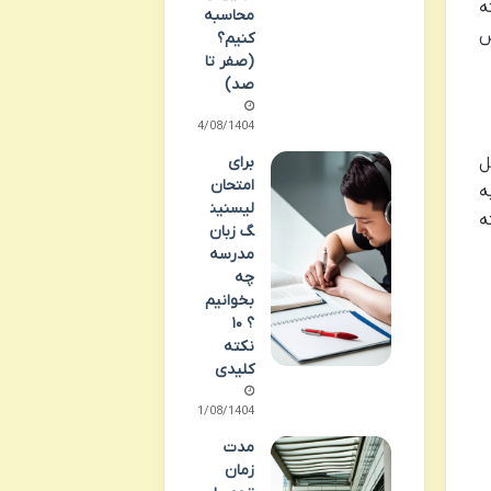
ه
محاسبه
س
کنیم؟
(صفر تا
صد)
14/08/1404
برای
ل
امتحان
 به
لیسنین
ته
گ زبان
مدرسه
چه
بخوانیم
؟ ۱۰
نکته
کلیدی
11/08/1404
مدت
زمان