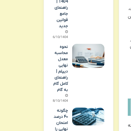
1404 |
راهنمای
.
جامع
ن
قوانین
جدید
06/10/1404
نحوه
محاسبه
معدل
نهایی
دیپلم |
راهنمای
کامل گام
به گام
08/10/1404
چگونه
۴۰ درصد
امتحان
ه
نهایی را