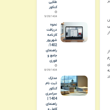
ر
طلایی
کنکور
29/09/1404
ش
نحوه
ی
دریافت
ر
کارنامه
شهریور
1402:
راهنمای
ز
جامع و
م
فوری
ی
ه
28/09/1404
ذ
مدارک
ثبت نام
کنکور
سراسری
1404 |
راهنمای
کامل و