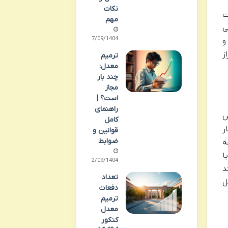
نکات
ت
مهم
ی
27/09/1404
و
ز
ترمیم
معدل:
چند بار
مجاز
است؟ |
راهنمای
س
کامل
ر
قوانین و
ضوابط
ه
ا
22/09/1404
اهند
تعداد
مل
دفعات
ترمیم
معدل
کنکور