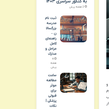
به کنکور سراسری ۱۴۰۳
2 هفته پیش
ثبت نام
مدرسه
بزرگسالا
ن –
راهنمای
کامل
مراحل و
مدارک
4
هفته
پیش
ساعت
مطالعه
و
موثر
 علوم
برای
قبولی
نین کسب
پزشکی |
ر
نکات