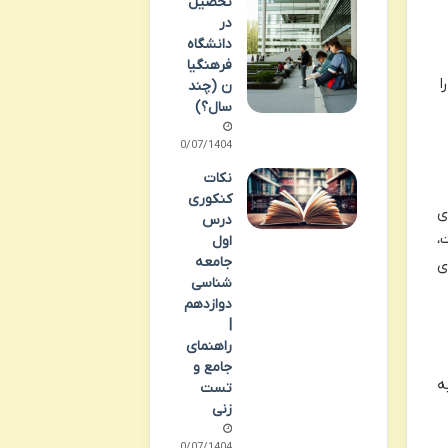
تحصیل
در
دانشگاه
فرهنگیا
و ۱۰ امتیاز را
ن (چند
سال؟)
30/07/1404
نکات
کنکوری
ی
درس
،
اول
جامعه
ی
شناسی
دوازدهم
|
راهنمای
جامع و
ه
تست
زنی
30/07/1404