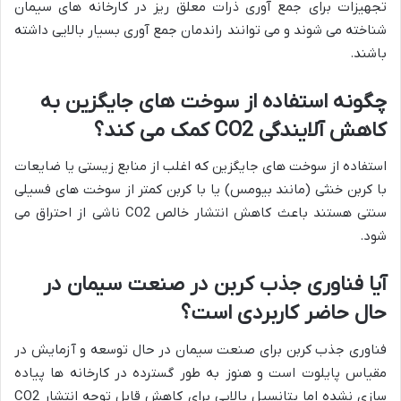
تجهیزات برای جمع آوری ذرات معلق ریز در کارخانه های سیمان
شناخته می شوند و می توانند راندمان جمع آوری بسیار بالایی داشته
باشند.
چگونه
استفاده
از
سوخت
های
جایگزین
به
کاهش
آلایندگی
CO2
کمک
می
کند؟
استفاده از سوخت های جایگزین که اغلب از منابع زیستی یا ضایعات
با کربن خنثی (مانند بیومس) یا با کربن کمتر از سوخت های فسیلی
سنتی هستند باعث کاهش انتشار خالص CO2 ناشی از احتراق می
شود.
آیا
فناوری
جذب
کربن
در
صنعت
سیمان
در
حال
حاضر
کاربردی
است؟
فناوری جذب کربن برای صنعت سیمان در حال توسعه و آزمایش در
مقیاس پایلوت است و هنوز به طور گسترده در کارخانه ها پیاده
سازی نشده اما پتانسیل بالایی برای کاهش قابل توجه انتشار CO2