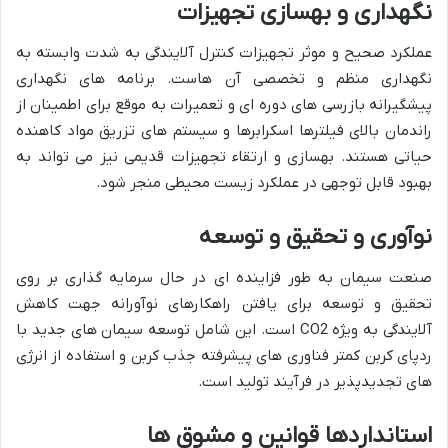
نگهداری
و
بهسازی
تجهیزات
عملکرد صحیح و موثر تجهیزات کنترل آلایندگی به شدت وابسته به
نگهداری منظم و تخصصی آن هاست. برنامه های نگهداری
پیشگیرانه بازرسی های دوره ای و تعمیرات به موقع برای اطمینان از
راندمان بالای فیلترها اسکرابرها و سیستم های تزریق مواد کاهنده
حیاتی هستند. بهسازی و ارتقاء تجهیزات قدیمی نیز می تواند به
بهبود قابل توجهی در عملکرد زیست محیطی منجر شود.
نوآوری
و
تحقیق
و
توسعه
صنعت سیمان به طور فزاینده ای در حال سرمایه گذاری بر روی
تحقیق و توسعه برای یافتن راهکارهای نوآورانه جهت کاهش
آلایندگی به ویژه CO2 است. این شامل توسعه سیمان های جدید با
ردپای کربن کمتر فناوری های پیشرفته جذب کربن و استفاده از انرژی
های تجدیدپذیر در فرآیند تولید است.
استانداردها
قوانین
و
مشوق
ها