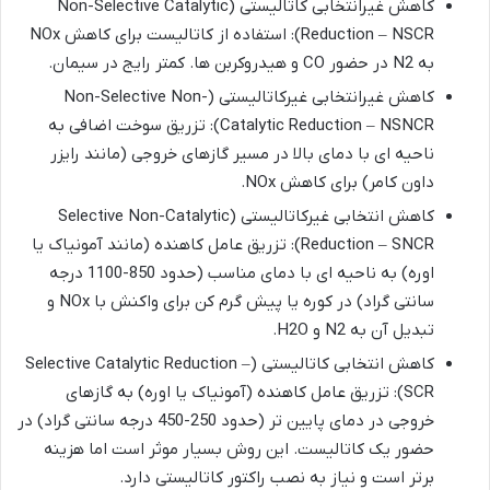
کاهش غیرانتخابی کاتالیستی (Non-Selective Catalytic
Reduction – NSCR): استفاده از کاتالیست برای کاهش NOx
به N2 در حضور CO و هیدروکربن ها. کمتر رایج در سیمان.
کاهش غیرانتخابی غیرکاتالیستی (Non-Selective Non-
Catalytic Reduction – NSNCR): تزریق سوخت اضافی به
ناحیه ای با دمای بالا در مسیر گازهای خروجی (مانند رایزر
داون کامر) برای کاهش NOx.
کاهش انتخابی غیرکاتالیستی (Selective Non-Catalytic
Reduction – SNCR): تزریق عامل کاهنده (مانند آمونیاک یا
اوره) به ناحیه ای با دمای مناسب (حدود 850-1100 درجه
سانتی گراد) در کوره یا پیش گرم کن برای واکنش با NOx و
تبدیل آن به N2 و H2O.
کاهش انتخابی کاتالیستی (Selective Catalytic Reduction –
SCR): تزریق عامل کاهنده (آمونیاک یا اوره) به گازهای
خروجی در دمای پایین تر (حدود 250-450 درجه سانتی گراد) در
حضور یک کاتالیست. این روش بسیار موثر است اما هزینه
برتر است و نیاز به نصب راکتور کاتالیستی دارد.