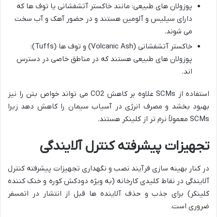
پوزولان های طبیعی: مانند خاکستر آتشفشانی یا توف ها که
دارای سیلیس و آلومین هستند و در حضور آهک و آب سخت
می شوند.
خاکستر آتشفشانی (Volcanic Ash) و توف ها (Tuffs):
پوزولان های طبیعی هستند که در مناطق خاصی در دسترس
اند.
استفاده از SCMs علاوه بر کاهش CO2 می تواند خواص بتن را نیز
بهبود بخشد و مصرف انرژی در آسیاب سیمان را کاهش دهد زیرا
SCMs معمولاً نرم تر از کلینکر هستند.
تجهیزات
پیشرفته
کنترل
آلایندگی
در کنار بهینه سازی فرآیند نصب و نگهداری تجهیزات پیشرفته کنترل
آلایندگی در نقاط کلیدی کارخانه (به ویژه دودکش کوره و خنک کننده
کلینکر) برای جذب و حذف آلاینده ها قبل از انتشار در اتمسفر
ضروری است.