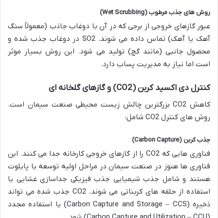
روش
های
جذب
مرطوب
(Wet Scrubbing)
عبور گازهای خروجی از برجی که در آن با دوغاب جاذب (معمولاً سنگ
آهک یا آهک) تماس داده می شوند. SO2 در دوغاب جذب شده و
محصول جانبی (مانند گچ) تولید می شود. این روش بسیار موثر
است اما نیاز به مدیریت پساب دارد.
کنترل
دی
اکسید
کربن
(CO2)
و
گازهای
گلخانه
ای
کاهش CO2 بزرگترین چالش زیست محیطی صنعت سیمان است.
روش های کنترل CO2 شامل:
جذب
کربن
(Carbon Capture)
فناوری هایی که CO2 را از گازهای خروجی کارخانه جدا می کنند. این
فناوری ها هنوز در صنعت سیمان در مراحل اولیه توسعه یا پایلوت
هستند و شامل جذب شیمیایی جذب فیزیکی جداسازی غشایی یا
استفاده از حلقه های کربناتی می شوند. CO2 جذب شده می تواند
ذخیره (Carbon Capture and Storage – CCS) یا استفاده مجدد
(Carbon Capture and Utilization – CCU) شود.