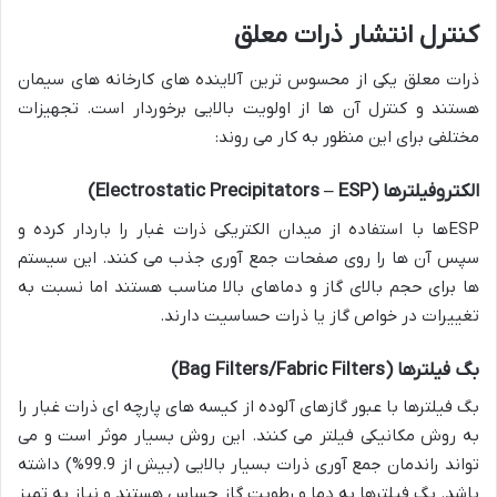
کنترل
انتشار
ذرات
معلق
ذرات معلق یکی از محسوس ترین آلاینده های کارخانه های سیمان
هستند و کنترل آن ها از اولویت بالایی برخوردار است. تجهیزات
مختلفی برای این منظور به کار می روند:
الکتروفیلترها
(Electrostatic Precipitators – ESP)
ESPها با استفاده از میدان الکتریکی ذرات غبار را باردار کرده و
سپس آن ها را روی صفحات جمع آوری جذب می کنند. این سیستم
ها برای حجم بالای گاز و دماهای بالا مناسب هستند اما نسبت به
تغییرات در خواص گاز یا ذرات حساسیت دارند.
بگ
فیلترها
(Bag Filters/Fabric Filters)
بگ فیلترها با عبور گازهای آلوده از کیسه های پارچه ای ذرات غبار را
به روش مکانیکی فیلتر می کنند. این روش بسیار موثر است و می
تواند راندمان جمع آوری ذرات بسیار بالایی (بیش از 99.9%) داشته
باشد. بگ فیلترها به دما و رطوبت گاز حساس هستند و نیاز به تمیز