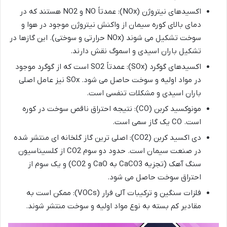
اکسیدهای نیتروژن (NOx): عمدتاً NO و NO2 هستند که در
دمای بالای کوره سیمان از واکنش نیتروژن موجود در هوا و
سوخت تشکیل می شوند (NOx حرارتی و سوختی). این گازها در
تشکیل باران اسیدی و اسموگ نقش دارند.
اکسیدهای گوگرد (SOx): عمدتاً SO2 است که از گوگرد موجود
در مواد اولیه و سوخت حاصل می شود. SOx نیز عامل اصلی
باران اسیدی و مشکلات تنفسی است.
مونوکسید کربن (CO): نتیجه احتراق ناقص سوخت در کوره
است. CO یک گاز سمی است.
دی اکسید کربن (CO2): اصلی ترین گاز گلخانه ای منتشر شده
در صنعت سیمان است. حدود دو سوم CO2 از کلسیناسیون
سنگ آهک (تجزیه CaCO3 به CaO و CO2) و یک سوم از
احتراق سوخت حاصل می شود.
فلزات سنگین و ترکیبات آلی فرار (VOCs): ممکن است به
مقادیر کم بسته به نوع مواد اولیه و سوخت منتشر شوند.