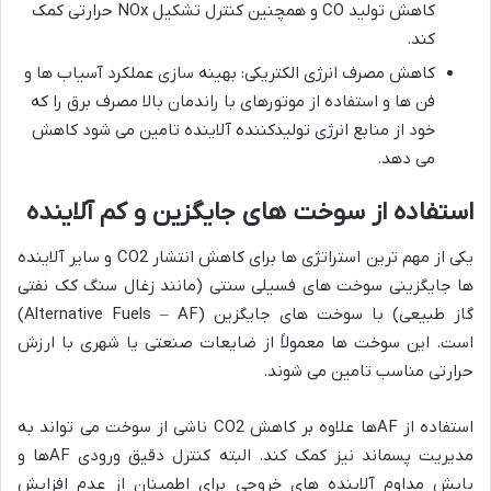
کاهش تولید CO و همچنین کنترل تشکیل NOx حرارتی کمک
کند.
کاهش مصرف انرژی الکتریکی: بهینه سازی عملکرد آسیاب ها و
فن ها و استفاده از موتورهای با راندمان بالا مصرف برق را که
خود از منابع انرژی تولیدکننده آلاینده تامین می شود کاهش
می دهد.
استفاده
از
سوخت
های
جایگزین
و
کم
آلاینده
یکی از مهم ترین استراتژی ها برای کاهش انتشار CO2 و سایر آلاینده
ها جایگزینی سوخت های فسیلی سنتی (مانند زغال سنگ کک نفتی
گاز طبیعی) با سوخت های جایگزین (Alternative Fuels – AF)
است. این سوخت ها معمولاً از ضایعات صنعتی یا شهری با ارزش
حرارتی مناسب تامین می شوند.
استفاده از AFها علاوه بر کاهش CO2 ناشی از سوخت می تواند به
مدیریت پسماند نیز کمک کند. البته کنترل دقیق ورودی AFها و
پایش مداوم آلاینده های خروجی برای اطمینان از عدم افزایش