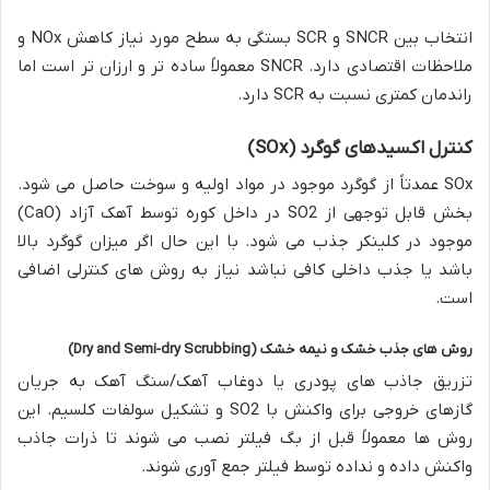
انتخاب بین SNCR و SCR بستگی به سطح مورد نیاز کاهش NOx و
ملاحظات اقتصادی دارد. SNCR معمولاً ساده تر و ارزان تر است اما
راندمان کمتری نسبت به SCR دارد.
کنترل
اکسیدهای
گوگرد
(SOx)
SOx عمدتاً از گوگرد موجود در مواد اولیه و سوخت حاصل می شود.
بخش قابل توجهی از SO2 در داخل کوره توسط آهک آزاد (CaO)
موجود در کلینکر جذب می شود. با این حال اگر میزان گوگرد بالا
باشد یا جذب داخلی کافی نباشد نیاز به روش های کنترلی اضافی
است.
روش
های
جذب
خشک
و
نیمه
خشک
(Dry and Semi-dry Scrubbing)
تزریق جاذب های پودری یا دوغاب آهک/سنگ آهک به جریان
گازهای خروجی برای واکنش با SO2 و تشکیل سولفات کلسیم. این
روش ها معمولاً قبل از بگ فیلتر نصب می شوند تا ذرات جاذب
واکنش داده و نداده توسط فیلتر جمع آوری شوند.