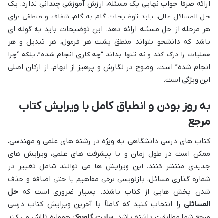
ارائه صرفاً جواب نهایی یک مسئله، ارزش آموزشی چندانی ندارد. یک
حل المسائل عالی، باید توضیحات گام به گام، شفاف و منطقی برای
هر مرحله از حل مسئله ارائه دهد. این توضیحات باید به گونه ای
باشد که دانشجو بتواند منطق پشت هر فرمول، هر تبدیل و هر
عملیات را درک کند و نه تنها بداند “چه کاری انجام شده”، بلکه “چرا
انجام شده” است. وضوح در نگارش و پرهیز از ابهام، از ارکان اصلی
این ویژگی است.
به روز بودن و انطباق کامل با ویرایش کتاب
مرجع
کتاب های درسی دانشگاهی، به ویژه در رشته های علمی و مهندسی،
ممکن است در طول زمان و با پیشرفت های علمی، ویرایش های
جدیدی منتشر کنند. این ویرایش ها می توانند شامل تغییر در
شماره گذاری مسائل، بازنویسی برخی مفاهیم یا حتی اضافه و حذف
شدن بخش هایی از کتاب باشند. بسیار ضروری است که
حل
المسائلی
را انتخاب کنید که کاملاً با آخرین ویرایش کتاب درسی
مرجع شما مطابقت داشته باشد.
سایت گلوبوک
همواره تلاش می کند