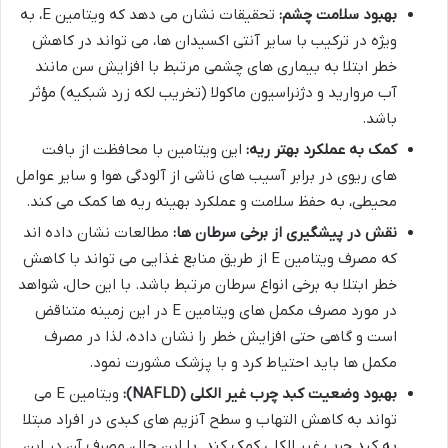
بهبود سلامت چشم:
تحقیقات نشان می دهد که ویتامین E، به
ویژه در ترکیب با سایر آنتی اکسیدان ها، می تواند در کاهش
خطر ابتلا به بیماری های چشمی مرتبط با افزایش سن مانند
آب مروارید و دژنراسیون ماکولا (تخریب لکه زرد شبکیه) مؤثر
باشد.
کمک به عملکرد بهتر ریه:
این ویتامین با محافظت از بافت
های ریوی در برابر آسیب های ناشی از آلودگی هوا و سایر عوامل
محیطی، به حفظ سلامت و عملکرد بهینه ریه ها کمک می کند.
نقش در پیشگیری از برخی سرطان ها:
مطالعات نشان داده اند
که مصرف ویتامین E از طریق منابع غذایی می تواند با کاهش
خطر ابتلا به برخی انواع سرطان مرتبط باشد. با این حال، شواهد
در مورد مصرف مکمل های ویتامین E در این زمینه متناقض
است و گاهی حتی افزایش خطر را نشان داده، لذا در مصرف
مکمل ها باید احتیاط کرد و با پزشک مشورت نمود.
بهبود وضعیت کبد چرب غیر الکلی (NAFLD):
ویتامین E می
تواند به کاهش التهاب و سطح آنزیم های کبدی در افراد مبتلا
به کبد چرب غیر الکلی کمک کند. با این حال، مصرف آن در این