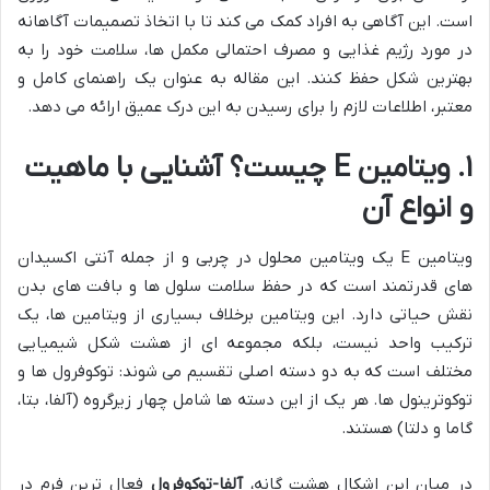
است. این آگاهی به افراد کمک می کند تا با اتخاذ تصمیمات آگاهانه
در مورد رژیم غذایی و مصرف احتمالی مکمل ها، سلامت خود را به
بهترین شکل حفظ کنند. این مقاله به عنوان یک راهنمای کامل و
معتبر، اطلاعات لازم را برای رسیدن به این درک عمیق ارائه می دهد.
۱. ویتامین E چیست؟ آشنایی با ماهیت
و انواع آن
ویتامین E یک ویتامین محلول در چربی و از جمله آنتی اکسیدان
های قدرتمند است که در حفظ سلامت سلول ها و بافت های بدن
نقش حیاتی دارد. این ویتامین برخلاف بسیاری از ویتامین ها، یک
ترکیب واحد نیست، بلکه مجموعه ای از هشت شکل شیمیایی
مختلف است که به دو دسته اصلی تقسیم می شوند: توکوفرول ها و
توکوترینول ها. هر یک از این دسته ها شامل چهار زیرگروه (آلفا، بتا،
گاما و دلتا) هستند.
در میان این اشکال هشت گانه،
آلفا-توکوفرول
فعال ترین فرم در