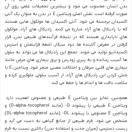
بدن انسان محسوب می شود و بیشترین تحقیقات علمی روی آن
صورت گرفته است. نقش اصلی ویتامین E در بدن به عنوان یک آنتی
اکسیدان برجسته می شود. آنتی اکسیدان ها مولکول هایی هستند
که با رادیکال های آزاد مبارزه می کنند. رادیکال های آزاد، مولکول
های ناپایداری هستند که در نتیجه فرآیندهای طبیعی بدن، قرار
گرفتن در معرض آلاینده ها، دود سیگار، اشعه فرابنفش و استرس
اکسیداتیو تولید می شوند. تجمع این رادیکال ها می تواند به سلول
ها آسیب رسانده و به پیری زودرس و بروز بیماری های مزمن مانند
بیماری های قلبی، سرطان و اختلالات عصبی منجر شود. ویتامین E با
خنثی کردن این رادیکال های آزاد، از آسیب سلولی جلوگیری کرده و
سلامت بافت ها و اندام ها را حفظ می کند.
همچنین، تمایز بین ویتامین E طبیعی و مصنوعی اهمیت دارد.
ویتامین E طبیعی با پیشوند D- (مانند D-alpha-tocopherol) و
ویتامین E مصنوعی با پیشوند DL- (مانند DL-alpha-tocopherol)
مشخص می شود. فرم طبیعی از منابع گیاهی به دست می آید و
زیست دسترسی (میزان جذب و استفاده بدن) بالاتری نسبت به فرم