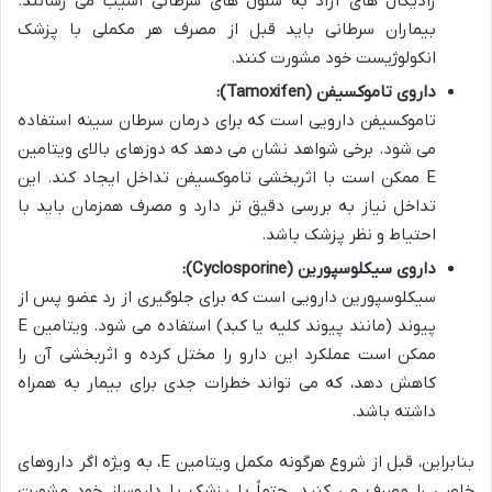
رادیکال های آزاد به سلول های سرطانی آسیب می رسانند.
بیماران سرطانی باید قبل از مصرف هر مکملی با پزشک
انکولوژیست خود مشورت کنند.
داروی تاموکسیفن (Tamoxifen):
تاموکسیفن دارویی است که برای درمان سرطان سینه استفاده
می شود. برخی شواهد نشان می دهد که دوزهای بالای ویتامین
E ممکن است با اثربخشی تاموکسیفن تداخل ایجاد کند. این
تداخل نیاز به بررسی دقیق تر دارد و مصرف همزمان باید با
احتیاط و نظر پزشک باشد.
داروی سیکلوسپورین (Cyclosporine):
سیکلوسپورین دارویی است که برای جلوگیری از رد عضو پس از
پیوند (مانند پیوند کلیه یا کبد) استفاده می شود. ویتامین E
ممکن است عملکرد این دارو را مختل کرده و اثربخشی آن را
کاهش دهد، که می تواند خطرات جدی برای بیمار به همراه
داشته باشد.
بنابراین، قبل از شروع هرگونه مکمل ویتامین E، به ویژه اگر داروهای
خاصی را مصرف می کنید، حتماً با پزشک یا داروساز خود مشورت