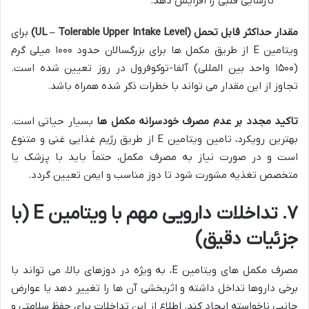
نارسایی قلبی را افزایش دهد.
مقدار حداکثر قابل تحمل (UL – Tolerable Upper Intake Level)
برای
ویتامین E از طریق مکمل ها برای بزرگسالان حدود ۱۰۰۰ میلی گرم
(۱۵۰۰ واحد بین المللی) آلفا-توکوفرول در روز تعیین شده است.
تجاوز از این مقدار می تواند با خطرات ذکر شده همراه باشد.
تاکید مجدد بر عدم مصرف خودسرانه مکمل ها
بسیار حیاتی است.
بهترین رویکرد، تامین ویتامین E از طریق رژیم غذایی غنی و متنوع
است و در صورت نیاز به مصرف مکمل، حتماً باید با پزشک یا
متخصص تغذیه مشورت شود تا دوز مناسب و ایمن تعیین گردد.
۷. تداخلات دارویی مهم با ویتامین E (با
جزئیات دقیق)
مصرف مکمل های ویتامین E، به ویژه در دوزهای بالا، می تواند با
برخی داروها تداخل داشته و اثربخشی آن ها را تغییر دهد یا عوارض
جانبی ناخواسته ایجاد کند. اطلاع از این تداخلات برای حفظ سلامتی و