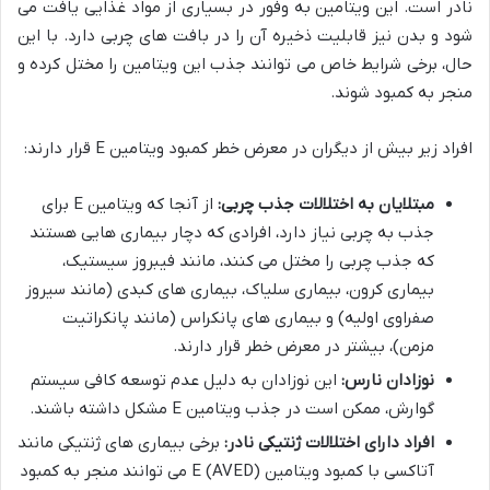
نادر است. این ویتامین به وفور در بسیاری از مواد غذایی یافت می
شود و بدن نیز قابلیت ذخیره آن را در بافت های چربی دارد. با این
حال، برخی شرایط خاص می توانند جذب این ویتامین را مختل کرده و
منجر به کمبود شوند.
افراد زیر بیش از دیگران در معرض خطر کمبود ویتامین E قرار دارند:
مبتلایان به اختلالات جذب چربی:
از آنجا که ویتامین E برای
جذب به چربی نیاز دارد، افرادی که دچار بیماری هایی هستند
که جذب چربی را مختل می کنند، مانند فیبروز سیستیک،
بیماری کرون، بیماری سلیاک، بیماری های کبدی (مانند سیروز
صفراوی اولیه) و بیماری های پانکراس (مانند پانکراتیت
مزمن)، بیشتر در معرض خطر قرار دارند.
نوزادان نارس:
این نوزادان به دلیل عدم توسعه کافی سیستم
گوارش، ممکن است در جذب ویتامین E مشکل داشته باشند.
افراد دارای اختلالات ژنتیکی نادر:
برخی بیماری های ژنتیکی مانند
آتاکسی با کمبود ویتامین E (AVED) می توانند منجر به کمبود