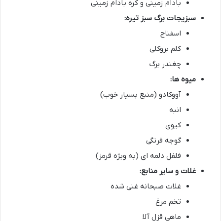
بادام زمینی و کره بادام زمینی
سبزیجات برگ سبز تیره:
اسفناج
کلم بروکلی
چغندر برگ
میوه ها:
آووکادو (منبع بسیار خوب)
انبه
کیوی
گوجه فرنگی
فلفل دلمه ای (به ویژه قرمز)
غلات و سایر منابع:
غلات صبحانه غنی شده
تخم مرغ
ماهی قزل آلا