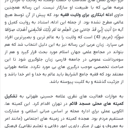
گرو ایفای نقش های متناسب با خلقت اوست، نه رقابت با مردان در
عرصه هایی که با طبیعت او سازگار نیست. این رساله همچنین
حاوی
ادله ابتکاری برای ولایت فقیه
بود که پیش از آن توسط هیچ
عالمی مطرح نشده بود. از جمله این ادله، استناد به روایت کمیل و
آیه
«یَا أَبَتِ إِنِّي قَدْ جَاءَنِي مِنَ الْعِلْمِ مَا لَمْ يَأْتِكَ فَاتَّبِعْنِي أَهْدِكَ صِرَاطًا
سَوِيًّا»
(مریم: 43) است که ولایت را به عالم ترین و بصیرترین افراد
می سپارد. زبان عربی این رساله نیز به این دلیل انتخاب شد که هم
بتواند در مجامع علمی جهان اسلام مورد بحث قرار گیرد و هم از
سوءبرداشت عمومی در جامعه فارسی زبان جلوگیری شود تا این
مباحث تخصصی، موجب درگیری های بی مورد نگردد. علامه طهرانی
معتقد بود که فقیه جامع الشرایط باید عالم به خدا و امر خدا باشد و
از جزئیت گذشته و به کلیت پیوسته باشد.
به موازات فعالیت های نظری، علامه حسینی طهرانی به
تشکیل
کمیته های محلی مسجد قائم
در تهران اقدام کرد. این کمیته ها،
الگویی عملی برای اداره محله بر اساس مبانی اسلامی و مشارکت
مستقیم مردم بود. هجده کمیته در زمینه های اجتماعی (مانند امر
به معروف و نهی از منکر، داوری، امور دفاعی و تعلیم نظامی)، فرهنگی