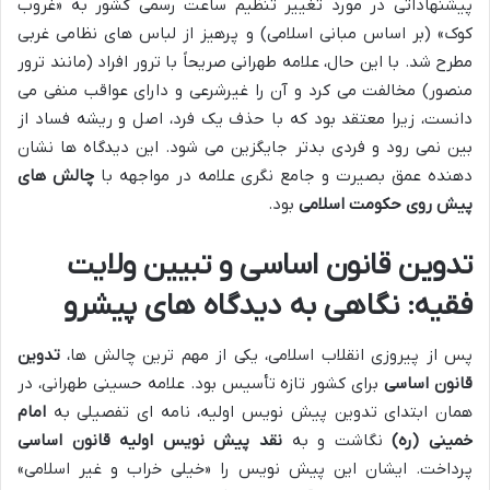
پیشنهاداتی در مورد تغییر تنظیم ساعت رسمی کشور به «غروب
کوک» (بر اساس مبانی اسلامی) و پرهیز از لباس های نظامی غربی
مطرح شد. با این حال، علامه طهرانی صریحاً با ترور افراد (مانند ترور
منصور) مخالفت می کرد و آن را غیرشرعی و دارای عواقب منفی می
دانست، زیرا معتقد بود که با حذف یک فرد، اصل و ریشه فساد از
بین نمی رود و فردی بدتر جایگزین می شود. این دیدگاه ها نشان
دهنده عمق بصیرت و جامع نگری علامه در مواجهه با
چالش های
پیش روی حکومت اسلامی
بود.
تدوین قانون اساسی و تبیین ولایت
فقیه: نگاهی به دیدگاه های پیشرو
پس از پیروزی انقلاب اسلامی، یکی از مهم ترین چالش ها،
تدوین
قانون اساسی
برای کشور تازه تأسیس بود. علامه حسینی طهرانی، در
همان ابتدای تدوین پیش نویس اولیه، نامه ای تفصیلی به
امام
خمینی (ره)
نگاشت و به
نقد پیش نویس اولیه قانون اساسی
پرداخت. ایشان این پیش نویس را «خیلی خراب و غیر اسلامی»