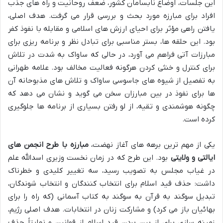
این جلسات، اوضاع نابسامان کشور، ضعف روحانیت و راه های جذب
افراد برای مبارزه مورد بحث و بررسی قرار می گرفت. هدف اصلی،
یافتن راهی مؤثر برای احیای ارزش های اسلامی و مقابله با نفوذ کفر
بود. این حلقه ها، بستر مناسبی برای تبادل نظر و برنامه ریزی برای
مبارزات آتی فراهم می آورد، در حالی که ساواک به شدت در تلاش
برای کنترل و خنثی کردن هرگونه فعالیت مخالف بود. علامه طهرانی
به تفصیل از شیوه های جاسوسی ساواک و تلاش های مذبوحانه آن
ها برای نفوذ در بین مبارزان سخن می گوید و نشان می دهد که
چگونه هوشمندی و تقیه، از لو رفتن بسیاری از برنامه ها جلوگیری
کرده است.
یکی از مهم ترین برهه های آغاز نهضت،
مبارزه با طرح انجمن های
ایالتی و ولایتی
بود. این طرح که در زمان نخست وزیری اسدالله علم
در غیاب مجلس به تصویب رسید، سه تغییر کلیدی و خطرناک
داشت: حذف قید اسلام برای انتخاب کنندگان و انتخاب شوندگان،
تبدیل سوگند به قرآن به سوگند به کتاب آسمانی (که راه را برای
بهائیان باز می کرد) و مشارکت زنان در انتخابات. هدف اصلی رژیم،
زمینه سازی برای از بین بردن قید اسلام از قوانین و نهایتاً حذف