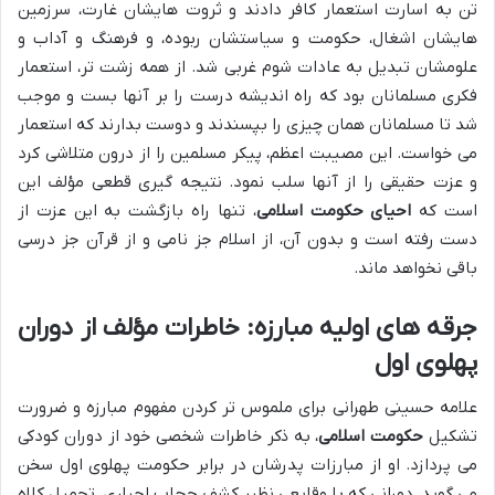
تن به اسارت استعمار کافر دادند و ثروت هایشان غارت، سرزمین
هایشان اشغال، حکومت و سیاستشان ربوده، و فرهنگ و آداب و
علومشان تبدیل به عادات شوم غربی شد. از همه زشت تر، استعمار
فکری مسلمانان بود که راه اندیشه درست را بر آنها بست و موجب
شد تا مسلمانان همان چیزی را بپسندند و دوست بدارند که استعمار
می خواست. این مصیبت اعظم، پیکر مسلمین را از درون متلاشی کرد
و عزت حقیقی را از آنها سلب نمود. نتیجه گیری قطعی مؤلف این
است که
احیای حکومت اسلامی
، تنها راه بازگشت به این عزت از
دست رفته است و بدون آن، از اسلام جز نامی و از قرآن جز درسی
باقی نخواهد ماند.
جرقه های اولیه مبارزه: خاطرات مؤلف از دوران
پهلوی اول
علامه حسینی طهرانی برای ملموس تر کردن مفهوم مبارزه و ضرورت
تشکیل
حکومت اسلامی
، به ذکر خاطرات شخصی خود از دوران کودکی
می پردازد. او از مبارزات پدرشان در برابر حکومت پهلوی اول سخن
می گوید، دورانی که با وقایعی نظیر کشف حجاب اجباری، تحمیل کلاه