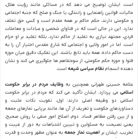
است. ایشان توضیح می دهد که در مسائلی مانند رؤیت هلال،
مالیات، قوانین راهنمایی و رانندگی، یا جنگ و صلح که جنبه اجتماعی
و حکومتی دارند، حکم حاکم بر همه مقدم است و کسی حق تخلف
ندارد. این در حالی است که در فتاوای شخصی و عبادات و معاملات
فردی، مجتهد نیازی به تقلید از حاکم ندارد، بلکه تقلید بر او حرام
است. اما در امور ولایی و اجتماعی که شارع مقدس اختیار آن را به
دست حاکم داده، همه باید تابع باشند. این تفکیک دقیق میان حوزه
فتوا و حوزه حکم حکومتی، از سوءتفاهم ها جلوگیری می کند و نشان
دهنده انسجام
نظام سیاسی شیعه
است.
علامه حسینی طهرانی همچنین به
وظایف مردم در برابر حکومت
اسلامی
می پردازد. ایشان تأکید می کند که مردم در برابر حکومت
اسلامی دو وظیفه اصلی دارند: اول، تقویت نکات مثبت و
دستاوردهای حکومت و تعریف از آن ها، مانند برپایی نمازهای جمعه
و از بین رفتن مظاهر فساد. دوم، اصلاح امور منفی با روش صحیح،
یعنی نصیحت به مسئولین و تبیین اشتباهات به دور از غیبت و
تخریب. ایشان بر
اهمیت نماز جمعه
به عنوان مظهر وحدت و قدرت