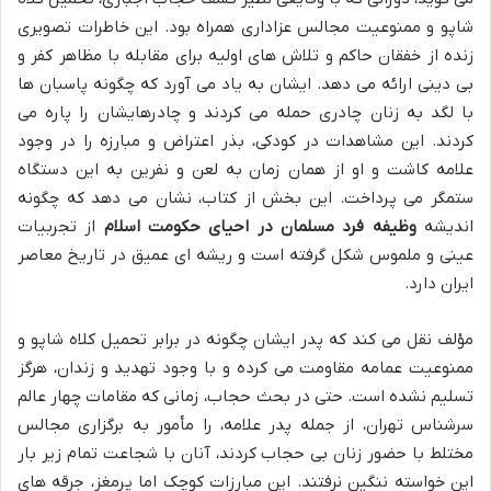
شاپو و ممنوعیت مجالس عزاداری همراه بود. این خاطرات تصویری
زنده از خفقان حاکم و تلاش های اولیه برای مقابله با مظاهر کفر و
بی دینی ارائه می دهد. ایشان به یاد می آورد که چگونه پاسبان ها
با لگد به زنان چادری حمله می کردند و چادرهایشان را پاره می
کردند. این مشاهدات در کودکی، بذر اعتراض و مبارزه را در وجود
علامه کاشت و او از همان زمان به لعن و نفرین به این دستگاه
ستمگر می پرداخت. این بخش از کتاب، نشان می دهد که چگونه
اندیشه
وظیفه فرد مسلمان در احیای حکومت اسلام
از تجربیات
عینی و ملموس شکل گرفته است و ریشه ای عمیق در تاریخ معاصر
ایران دارد.
مؤلف نقل می کند که پدر ایشان چگونه در برابر تحمیل کلاه شاپو و
ممنوعیت عمامه مقاومت می کرده و با وجود تهدید و زندان، هرگز
تسلیم نشده است. حتی در بحث حجاب، زمانی که مقامات چهار عالم
سرشناس تهران، از جمله پدر علامه، را مأمور به برگزاری مجالس
مختلط با حضور زنان بی حجاب کردند، آنان با شجاعت تمام زیر بار
این خواسته ننگین نرفتند. این مبارزات کوچک اما پرمغز، جرقه های