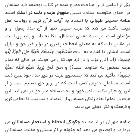
یکی از اساسی ترین مباحث مطرح شده در کتاب «وظیفه فرد مسلمان
در احیای حکومت اسلام»، تبیین
مفهوم عزت و ذلت در اسلام
است.
علامه حسینی طهرانی با استناد به آیات قرآن کریم و روایات اهل
بیت، تأکید می کند که عزت حقیقی تنها از آن خدا، رسول او و
مؤمنان است. عزت به معنای استقلال، اتکا به ذات و پایداری است،
در مقابل ذلت که به معنای انعطاف پذیری در برابر غیر حق و تزلزل
است. ایشان با اشاره به آیات
«أَیَبْتَغُونَ عِنْدَهُمُ الْعِزَّةَ فَإِنَّ الْعِزَّةَ لِلَّهِ
جَمِيعاً»
(آیا آنان عزت را در نزد خودشان می جویند، در حالی که تمام
عزت مختص به خداوند است؟) و
«مَنْ كَانَ يُرِيدُ الْعِزَّةَ فَلِلَّهِ الْعِزَّةُ
جَمِيعاً»
، تأکید می کند که جستجوی عزت در غیر خدا، خود عین ذلت
است. مسلمان حقیقی کسی است که در برابر حق تسلیم است و از
این رو، هرگز شکست نمی خورد و تحت سلطه غیر حق در نمی آید. این
عزت در تمام ابعاد زندگی مسلمان، از اقتصاد و سیاست تا نظامی گری
و فرهنگ و فکر، تجلی می یابد.
علامه طهرانی در ادامه، به
چگونگی انحطاط و استعمار مسلمانان
می
پردازد. او توضیح می دهد که چگونه بر اثر سستی و غفلت، مسلمانان