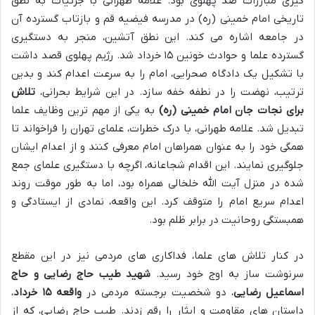
گیری مبارزات ضد پهلوی بود. علامه طهرانی با جزئیات به نطق
تاریخی امام خمینی (ره) در مدرسه فیضیه قم و بازتاب گسترده آن
در جامعه اشاره می کند. این نطق آتشین، منجر به دستگیری
گسترده علما و حوادث خونین ۱۵ خرداد شد. رژیم پهلوی قصد داشت
با تشکیل یک دادگاه صحرایی، امام را به سرعت اعدام کند و بدین
ترتیب، نهضت را در نطفه خفه سازد. در این شرایط بحرانی،
تلاش
برای نجات جان امام خمینی (ره)
به یکی از مهم ترین وظایف علما
تبدیل شد. علامه طهرانی، با درک خطرات، علمای تهران را فراخواند تا
همگی خود را به عنوان همراهان امام معرفی کنند و از اعدام ایشان
جلوگیری نمایند. این اقدام شجاعانه، اگرچه با دستگیری علمای جمع
شده در منزل آیت الله خلخالی همراه بود، اما به طور موقت روند
اعدام سریع امام را متوقف کرد. این واقعه، نمادی از ایستادگی و
همبستگی روحانیت در برابر ظلم بود.
در کنار تلاش های علما، فداکاری های مردمی نیز در این مقطع
سرنوشت ساز به اوج خود رسید.
شهید طیب حاج رضایی و حاج
اسماعیل رضایی
، دو شخصیت برجسته مردمی در
واقعه ۱۵ خرداد
،
داستان های مقاومت و ایثار را رقم زدند. طیب حاج رضایی، که از