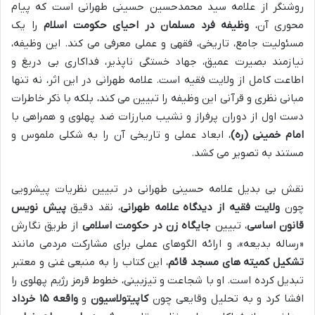
روشنگر از علامه سید محمدحسین حسینی طهرانی است که پیام
محوری آن،
وظیفه فرد مسلمان در احیای حکومت اسلام
را یک
مسئولیت جامع، تاریخی، فقهی و عملی معرفی می کند. این وظیفه،
نیازمند بصیرت عمیق، جهاد خستگی ناپذیر، فداکاری بی دریغ و
اطاعت کامل از ولایت فقیه است. علامه طهرانی در این اثر، نه تنها
مبانی نظری و قرآنی این وظیفه را تبیین می کند، بلکه با ذکر خاطرات
دست اول از دوران پرفراز و نشیب مبارزات ضد پهلوی و همراهی با
امام خمینی (ره)
، ابعاد عملی و تاریخی آن را به شکلی ملموس و
مستند به تصویر می کشد.
نقش بی بدیل علامه حسینی طهرانی در تبیین نظریات پیشرویی
چون
ولایت فقیه از دیدگاه علامه طهرانی
، نقد دقیق
پیش نویس
قانون اساسی
، تبیین
جایگاه زن در حکومت اسلامی
از طریق نگارش
«رساله بدیعه»، و ارائه الگوهای عملی برای مشارکت مردمی مانند
تشکیل کمیته های مسجد قائم
، این کتاب را به منبعی غنی و معتبر
تبدیل کرده است. او با شجاعت و تیزبینی، خطوط قرمز رژیم پهلوی را
افشا کرد و به تحلیل وقایعی چون
کاپیتولاسیون
و
واقعه ۱۵ خرداد