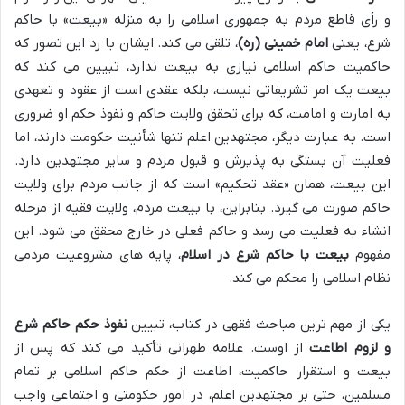
و رأی قاطع مردم به جمهوری اسلامی را به منزله «بیعت» با حاکم
شرع، یعنی
امام خمینی (ره)
، تلقی می کند. ایشان با رد این تصور که
حاکمیت حاکم اسلامی نیازی به بیعت ندارد، تبیین می کند که
بیعت یک امر تشریفاتی نیست، بلکه عقدی است از عقود و تعهدی
به امارت و امامت، که برای تحقق ولایت حاکم و نفوذ حکم او ضروری
است. به عبارت دیگر، مجتهدین اعلم تنها شأنیت حکومت دارند، اما
فعلیت آن بستگی به پذیرش و قبول مردم و سایر مجتهدین دارد.
این بیعت، همان «عقد تحکیم» است که از جانب مردم برای ولایت
حاکم صورت می گیرد. بنابراین، با بیعت مردم، ولایت فقیه از مرحله
انشاء به فعلیت می رسد و حاکم فعلی در خارج محقق می شود. این
مفهوم
بیعت با حاکم شرع در اسلام
، پایه های مشروعیت مردمی
نظام اسلامی را محکم می کند.
یکی از مهم ترین مباحث فقهی در کتاب، تبیین
نفوذ حکم حاکم شرع
و لزوم اطاعت
از اوست. علامه طهرانی تأکید می کند که پس از
بیعت و استقرار حاکمیت، اطاعت از حکم حاکم اسلامی بر تمام
مسلمین، حتی بر مجتهدین اعلم، در امور حکومتی و اجتماعی واجب