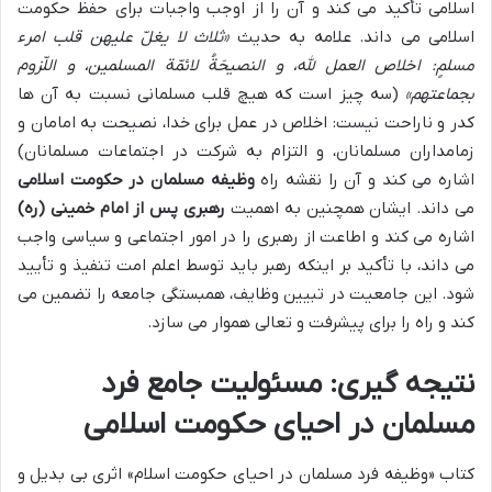
اسلامی تأکید می کند و آن را از اوجب واجبات برای حفظ حکومت
اسلامی می داند. علامه به حدیث
«ثلاث لا یغلّ علیهن قلب امرء
مسلمٍ: اخلاص العمل لله، و النصیحَةُ لائمّة المسلمین، و اللّزوم
بجماعتهم»
(سه چیز است که هیچ قلب مسلمانی نسبت به آن ها
کدر و ناراحت نیست: اخلاص در عمل برای خدا، نصیحت به امامان و
زمامداران مسلمانان، و التزام به شرکت در اجتماعات مسلمانان)
اشاره می کند و آن را نقشه راه
وظیفه مسلمان در حکومت اسلامی
می داند. ایشان همچنین به اهمیت
رهبری پس از امام خمینی (ره)
اشاره می کند و اطاعت از رهبری را در امور اجتماعی و سیاسی واجب
می داند، با تأکید بر اینکه رهبر باید توسط اعلم امت تنفیذ و تأیید
شود. این جامعیت در تبیین وظایف، همبستگی جامعه را تضمین می
کند و راه را برای پیشرفت و تعالی هموار می سازد.
نتیجه گیری: مسئولیت جامع فرد
مسلمان در احیای حکومت اسلامی
کتاب «وظیفه فرد مسلمان در احیای حکومت اسلام» اثری بی بدیل و