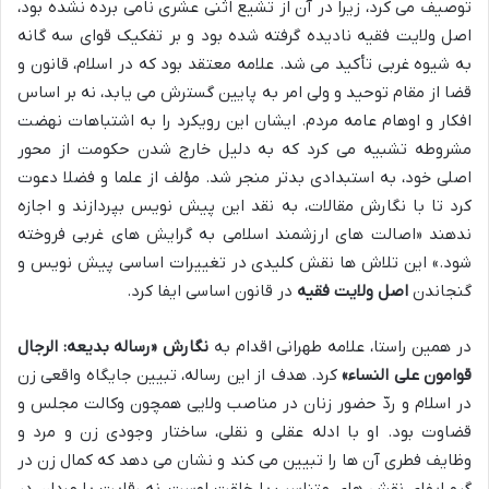
توصیف می کرد، زیرا در آن از تشیع اثنی عشری نامی برده نشده بود،
اصل ولایت فقیه نادیده گرفته شده بود و بر تفکیک قوای سه گانه
به شیوه غربی تأکید می شد. علامه معتقد بود که در اسلام، قانون و
قضا از مقام توحید و ولی امر به پایین گسترش می یابد، نه بر اساس
افکار و اوهام عامه مردم. ایشان این رویکرد را به اشتباهات نهضت
مشروطه تشبیه می کرد که به دلیل خارج شدن حکومت از محور
اصلی خود، به استبدادی بدتر منجر شد. مؤلف از علما و فضلا دعوت
کرد تا با نگارش مقالات، به نقد این پیش نویس بپردازند و اجازه
ندهند «اصالت های ارزشمند اسلامی به گرایش های غربی فروخته
شود.» این تلاش ها نقش کلیدی در تغییرات اساسی پیش نویس و
گنجاندن
اصل ولایت فقیه
در قانون اساسی ایفا کرد.
در همین راستا، علامه طهرانی اقدام به
نگارش «رساله بدیعه: الرجال
قوامون علی النساء»
کرد. هدف از این رساله، تبیین جایگاه واقعی زن
در اسلام و ردّ حضور زنان در مناصب ولایی همچون وکالت مجلس و
قضاوت بود. او با ادله عقلی و نقلی، ساختار وجودی زن و مرد و
وظایف فطری آن ها را تبیین می کند و نشان می دهد که کمال زن در