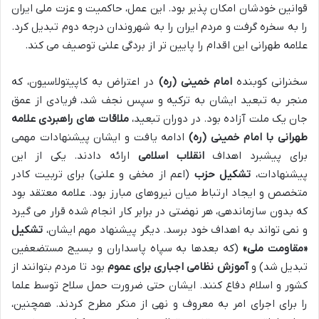
قوانین خودشان امکان پذیر بود. این عمل، حاکمیت و عزت ملی ایران
را به سخره گرفت و مردم ایران را به شهروندان درجه دوم تبدیل کرد.
علامه طهرانی این اقدام را پایین تر از بردگی علنی توصیف می کند.
سخنرانی کوبنده
امام خمینی (ره)
در اعتراض به کاپیتولاسیون، که
منجر به تبعید ایشان به ترکیه و سپس نجف شد، فریادی از عمق
جان یک ملت آزاده بود. در دوران تبعید،
ملاقات های راهبردی علامه
طهرانی با امام خمینی (ره)
ادامه یافت و ایشان پیشنهادات مهمی
برای پیشبرد اهداف
انقلاب اسلامی
ارائه دادند. یکی از این
پیشنهادات،
تشکیل حزب
(اعم از مخفی و علنی) برای تربیت کادر
متخصص و ایجاد ارتباط میان نیروهای مبارز بود. علامه معتقد بود
که بدون سازماندهی، هر نهضتی در برابر کار انجام شده قرار می گیرد
و نمی تواند به اهداف خود برسد. دیگر پیشنهاد مهم ایشان،
تشکیل
«مقاومت ملی»
(که بعدها به سپاه پاسداران و بسیج مستضعفین
تبدیل شد) و
آموزش نظامی اجباری برای عموم
بود تا مردم بتوانند از
کشور و اسلام دفاع کنند. ایشان حتی ضرورت حمل سلاح توسط علما
را برای اجرای امر به معروف و نهی از منکر مطرح کردند. همچنین،