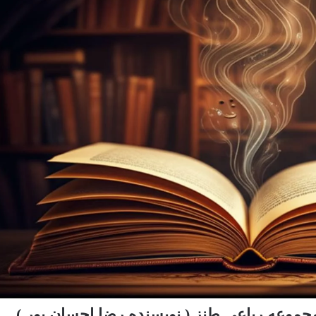
موعه رباعی طنز ( نویسنده رضا احسان پور )