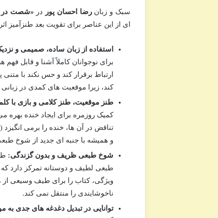
سبک و زبان
رضا احسان پور
در
«شصت در چ
ای از این عناصر برای تقویت بعد طنزآمیز اث
استفاده از زبان ساده، صمیمی و نزدیک
برای نوجوانان کاملاً آشنا و قابل فهم
ارتباط برقرار کند و حس نکند با متنی 
کند، زیرا موقعیت های کمدی در زبانی 
طنز موقعیت، طنز کلامی و بازی با کلم
کمیک روزمره برای ایجاد خنده بهره می 
تناقض در آن ها، خنده را برمی انگیزد 
و همیشه با جنبه ای جدید از شوخ طبع
شوخ طبعی ظریف و بدون گزندگی:
طنز
طبعی لطیف و دوستانه تمرکز دارد که 
ویژگی، کتاب را برای طیف وسیعی از م
ناخوشایندی را منتقل نمی کند.
توانایی در تبدیل دغدغه های جدی به م