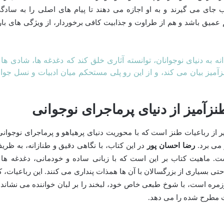
ی می گیرند و به او اجازه می دهند تا پیام های اصلی را به سادگ
م عمیق باشد و هم از طراوت و جذابیت کافی برخوردار، از ویژگی های بار
ه به دنیای نوجوانان، توانسته آثاری خلق کند که دغدغه ها، شادی ها 
آمیز بیان می کند، و از این رو پلی مستحکم میان ادبیات و نسل جوا
زآمیز از دنیای پرماجرای نوجوانی
از رباعیات طنز است که با محوریت دنیای پرهیاهو و پرماجرای نوجوانی
می برد.
رضا احسان پور
در این کتاب، با نگاهی دقیق و طنازانه، به ظری
ست. ماهیت کتاب بر این است که با زبانی ساده و خودمانی، دغدغه ها 
ی بسیاری از بزرگسالان با آن ها همذات پنداری می کنند. این رباعیات، ک
وزمره است، با شوخ طبعی خاص خود، لبخند را بر لبان خواننده می نشاند 
ت مطرح شده را می دهد.