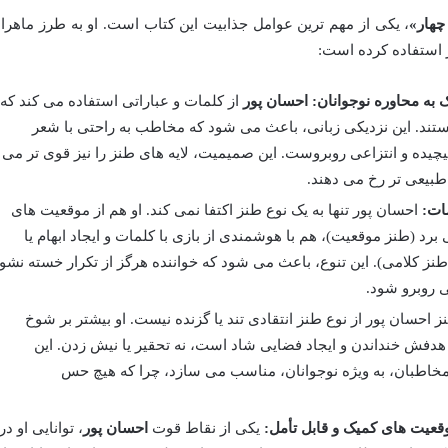
هار»
، یکی از مهم ترین عوامل جذابیت این کتاب است. او به طرز ماهران
ر استفاده کرده است:
 به محاوره نوجوانان:
احسان پور
از کلمات و عباراتی استفاده می کند که
 هستند. این نزدیکی زبانی، باعث می شود که مخاطب به راحتی با شعر
پیچیده و انتزاعی روبروست. این صمیمیت، لایه های طنز را نیز قوی تر می
طبیعی تر رخ می دهند.
ات:
احسان پور تنها به یک نوع طنز اکتفا نمی کند. او هم از موقعیت های
برد (طنز موقعیت)، هم با هوشمندی از بازی با کلمات و ایجاد ابهام یا
(طنز کلامی). این تنوع، باعث می شود که خواننده هرگز از تکرار خسته نشو
ی روبرو شود.
 احسان پور از نوع طنز انتقادی تند یا گزنده نیست. او بیشتر بر شوخ
هدفش خنداندن و ایجاد فضایی شاد است، نه تحقیر یا نیش زدن. این
خاطبان، به ویژه نوجوانان، مناسب می سازد، چرا که هیچ حس
وقعیت های کمیک و قابل تأمل:
یکی از نقاط قوت
احسان پور
، توانایی او در