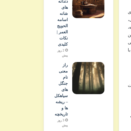
دندانه
های
ی
شانه
،
اسامه
الحویج
،
العمر |
ن
نکات
ی
کلیدی
ا
2 روز
پیش
راز
معنی
نام
جنگل
ت
های
سیاهکل
– ریشه
ها و
تاریخچه
3 روز
پیش