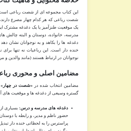
خلاصه محتوایی و ماهیت کتا
این کتاب مجموعه ای از شصت رباعی است که 
شصت رباعی که هر کدام چهار مصرع دارند، ت
یک موقعیت طنزآمیز یا یک دغدغه مشترک ای
مدرسه، خانواده، دوستان و البته چالش 
دغدغه ها را بکاهد و به نوجوانان نشان دهد
خنده دار است. این رباعیات نه تنها برای ن
نوجوانان در ارتباط هستند (مانند والدین و م
مضامین اصلی و محوری رباع
مضامین انتخاب شده در
«شصت در چهار»
ب
گستره وسیعی از دغدغه ها و موقعیت های آ
دغدغه های مدرسه و درس:
بسیاری از
حضور ناظم و مدیر، و رابطه با دوستان
پراسترس را به لحظاتی خنده دار تبدیل 
بنگرند. برای مثال، اضطراب تقلب یا 