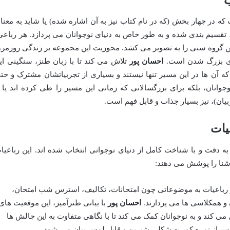
ب
در چهار بخش (که در نام کتاب نیز به آن اشاره شده) یا شاید به معنا
قسیم بندی شده و به طور خاص به دنیای نوجوانان می پردازد. هر رباعی
ن گروه سنی را به تصویر می کشد. محوریت این مجموعه بر زندگی روزمره
های بزرگ شدن است.
احسان پور
تلاش می کند تا با زبان طنز، سنگینی ای
 که آن ها در این مسیر تنها نیستند و بسیاری از تجربیاتشان مشترک و حت
وجوانان، بلکه برای بزرگسالانی که زمانی این مسیر را طی کرده اند یا ب
ربیان)، نیز بسیار جذاب و قابل فهم است.
یات
ه دقت و با شناخت کامل از دنیای نوجوانی انتخاب شده اند. این رباعیا
شنا را پوشش می دهند:
 رباعیات به موضوعاتی چون امتحانات، تکالیف، استرس شب امتحان،
 و همکلاسی ها می پردازند.
احسان پور
با بیانی طنزآمیز، این موقعیت های
می کند و به نوجوانان کمک می کند تا با نگاهی متفاوت به این چالش ها
ترس از نمره کم، به شکلی شیرین و قابل لمس بیان می شود.