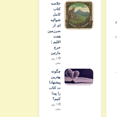
خلاصه
کتاب
کامل
شوالیه
ی
ای از
سرزمین
:
هفت
اقلیم |
جرج
مارتین
3 روز
پیش
چگونه
بهترین
پیشنهادا
ت کتاب
را پیدا
کنیم؟
3 روز
پیش