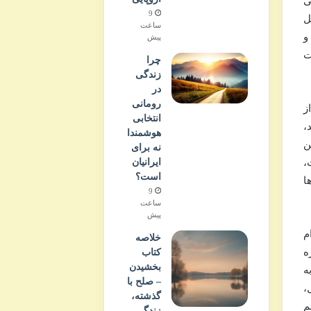
ی
9
ل
ساعت
و
پیش
ت
چرا
زندگی
در
رومانی
ز
انتخابی
،
هوشمندا
ن
نه برای
ایرانیان
،
است؟
ا
9
ساعت
پیش
م
خلاصه
ه
کتاب
بخشیدن
ه
– صلح با
،
گذشته،
م
زندگی