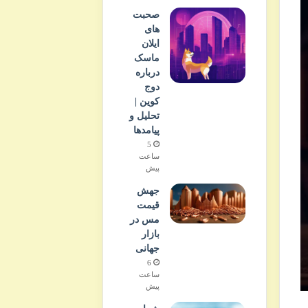
صحبت
های
ایلان
ماسک
درباره
دوج
کوین |
تحلیل و
پیامدها
5
ساعت
پیش
جهش
قیمت
مس در
بازار
جهانی
6
ساعت
پیش