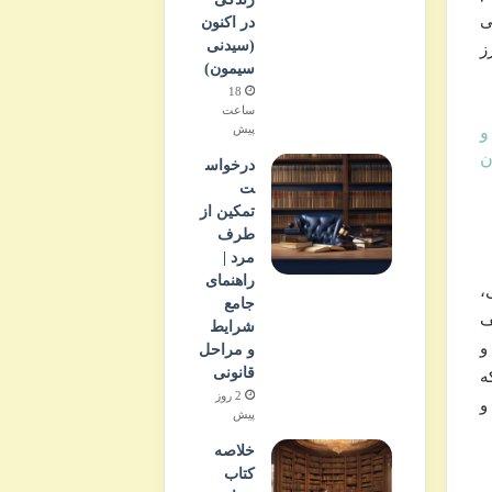
ی
در اکنون
(سیدنی
ز
سیمون)
18
ساعت
پیش
و
ن
درخواس
ت
تمکین از
طرف
مرد |
راهنمای
،
جامع
ف
شرایط
و
و مراحل
قانونی
ه
2 روز
و
پیش
خلاصه
کتاب