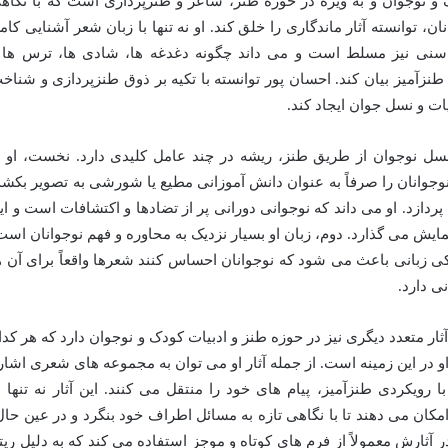
ک و نوجوان و به ویژه در حوزه طنز، شاعر و طنزپردازی است که با نگاه
ن، توانسته آثار ماندگاری را خلق کند. او نه تنها با زبان شعر آشنایی کام
 سنی نیز مسلط است و می داند چگونه دغدغه ها، شادی ها، ترس ها 
طنزآمیز بیان کند. احسان پور توانسته با تکیه بر ذوق طنزپردازی و شناخ
ت و نسل جوان ایجاد کند.
نسل نوجوان از طریق طنز، ریشه در چند عامل کلیدی دارد. نخست، او ا
نوجوانان را صرفاً به عنوان دانش آموزانی مطیع یا شورشی به تصویر بکشد
دازد. او می داند که نوجوانی دورانی پر از تضادها و اکتشافات است و ای
ایش می گذارد. دوم، زبان او بسیار نزدیک به محاوره و فهم نوجوانان است
زدیکی زبانی باعث می شود که نوجوانان احساس کنند شعرها واقعاً برای آن ه
ی دارد.
آثار متعدد دیگری نیز در حوزه طنز و ادبیات کودک و نوجوان دارد که هر کدا
او در این زمینه است. از جمله آثار او می توان به مجموعه های شعری اشار
 رویکردی طنزآمیز، پیام های خود را منتقل می کنند. این آثار نه تنها ب
مکان می دهند تا با نگاهی تازه به مسائل اطراف خود بنگرد و در عین حال
 آثارش معمولاً از فرم های کوتاه و موجز استفاده می کند که به دلیل ریت