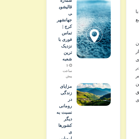
شماره
قالیشوی
ا
ی
ع
جهانشهر
کرج |
تماس
فوری با
ن
نزدیک
ر
ترین
شعبه
ی
9
ر
ساعت
ر
پیش
ن
مزایای
ق
زندگی
در
ی
رومانی
نسبت به
دیگر
کشورها
ی
اروپایی