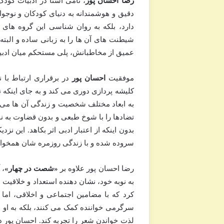
رضا احسان پور
، نامی آشنا در ادبیات کود
دقیق و هوشمندانه به دنیای کودکان و نوجوانا
دارد، بلکه به روان شناسی این گروه های
شیطنت های آن ها را به زبانی ساده و البته 
عمیق از مخاطبانش، پلی مستحکم میان ادبیا
موفقیت
احسان پور
در برقراری ارتباط با 
کلیشه پردازی دوری می کند و به جای اینکه 
به ابعاد مختلف شخصیت و زندگی آن ها می پر
تضادها را با شوخ طبعی و بدون قضاوت به نم
بدون اینکه از اعتبار ادبی اثر بکاهد. این ن
سروده شده و با زندگی روزمره شان همخوان
رضا احسان پور علاوه بر
«شصت در چهار»
، 
به نوبه خود، نشان دهنده استعداد و خلاقیت 
کرد که با مضامین اجتماعی و اخلاقی، اما با
سرگرمی خواننده کمک می کنند، بلکه به او ا
لذت خواندن شعر را تجربه کند. احسان پور در