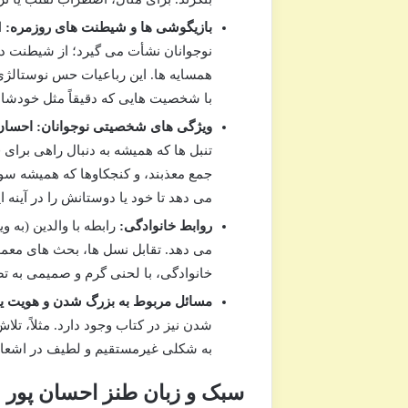
بازیگوشی ها و شیطنت های روزمره:
ا
نوجوانان نشأت می گیرد؛ از شیطنت در خ
همسایه ها. این رباعیات حس نوستالژی 
با شخصیت هایی که دقیقاً مثل خودشان 
ویژگی های شخصیتی نوجوانان:
احسان
تنبل ها که همیشه به دنبال راهی برای 
جمع معذبند، و کنجکاوها که همیشه سوا
می دهد تا خود یا دوستانش را در آینه ای
روابط خانوادگی:
رابطه با والدین (به و
می دهد. تقابل نسل ها، بحث های معمو
خانوادگی، با لحنی گرم و صمیمی به 
مسائل مربوط به بزرگ شدن و هویت یا
شدن نیز در کتاب وجود دارد. مثلاً، ت
به شکلی غیرمستقیم و لطیف در اشعار 
سبک و زبان طنز احسان پور