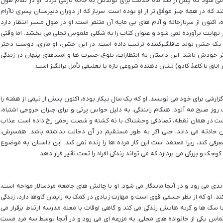
می شود که پس از سه ماه خدمت برای تولدش به خانه بازمی گردد. او در تمام طول
ند که در همه چیز موفق تر از او بوده است. سرباز که از دوران دبیرستان پسری ناآرام
 اکنون از سربازخانه و آدم های بی مایه آن متنفر است. او در طول مسیر انتظار دارد
ر نهایت برآورده نمی شود و عنوان کتاب را به شکلی ملموس تجلی می بخشد. اما وقتی
یک جشن تولد غافلگیرکننده ترتیب داده است. در این جشن، او ماری، دوست دختر
ر خودش باشد. این داستان به انتظارات، بلوغ، حسرت ها و امیدهای پنهان در زندگی
اتاق با کاغذ کادو) نشان دهنده شروعی تازه یا تعلیقی تأمل برانگیز است.
زارشی برای خود می نویسد. او که یک سال بیکار بوده، اکنون بیش از نیمی از هفته را
ز صبح مه آلود، هنگام رانندگی، به دلیل حواس پرتی و برای جبران خروجی اشتباه،
ست در همان نقطه، تصادفی وحشتناک با نه کشته و شصت زخمی رخ داده است. عذاب
ین حادثه می داند، حتی اگر به طور مستقیم در آن دخالت نداشته باشد. همسرش،
رفی کند، زیرا معتقد است این کار مرده ها را زنده نمی کند. این داستان به موضوع
 و بزرگی می پردازد که می تواند زندگی افراد را تحت تأثیر قرار دهد.
دی می رود و در آنجا ماندگار می شود. او با چالش های جامعه مردسالار مواجه است،
 کند. او که از نظر جسمی قوی است و مهارت زیادی در کمک به زایمان گاوها دارد، زندگی
ا سگ ها و گربه هایش زندگی می کند و گاهی اوقات با معلم مدرسه ارتباط برقرار می
 تماس یکی از خانواده های محلی، به مزرعه ای می رود و در آنجا توسط سه مرد مست