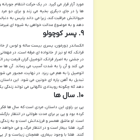
مورد آزار قرار می گیرد. در یک حرکت انتقام جویانه 
ها را در جای دیگری بخیه می زند و برای دو مرد 
حیواناتش مراقبت کند، زیرا می داند پلیس به دنبال
دهد و به موضوع عدالت خواهی به شیوه ای غیرمتعا
۹. پسر کوچولو
الکساندر دِورمون، پسری بیست ساله و لوس از خان
فرانک، که او نیز از خانواده ای مرفه است، در مهم
در جشنی به اصرار فرانک، اتومبیل گران قیمت پدر الک
می کند و آن را به شدت آسیب می رساند. آن ها سع
اتومبیل را به هم می ریزد. در نهایت، مجبور می شو
تبدیل به آهن پاره ای خونین می شود. این داستان 
دهد که چگونه رویدادی ناگهانی می تواند زندگی یک 
۱۰. سال ها
پی یر، راوی این داستان، مردی است که سال ها فکر 
کرده بود و پی یر برای مدت طولانی در انتظار بازگش
است. او عاشق همسر و فرزندانش است و به زندگی 
گیرد. هلنا بیمار است و در انتظار مرگ، و می خواهد ب
کنند. هلنا با وجود بیماری، همچنان زیباست و از پ