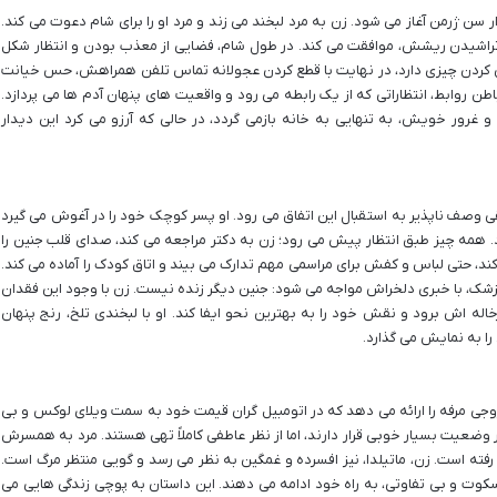
 سن ژرمن آغاز می شود. زن به مرد لبخند می زند و مرد او را برای شام دعوت می کند.
ی تراشیدن ریشش، موافقت می کند. در طول شام، فضایی از معذب بودن و انتظار شکل
ن کردن چیزی دارد، در نهایت با قطع کردن عجولانه تماس تلفن همراهش، حس خیانت
باطن روابط، انتظاراتی که از یک رابطه می رود و واقعیت های پنهان آدم ها می پردازد.
غرور خویش، به تنهایی به خانه بازمی گردد، در حالی که آرزو می کرد این دیدار
 وصف ناپذیر به استقبال این اتفاق می رود. او پسر کوچک خود را در آغوش می گیرد
. همه چیز طبق انتظار پیش می رود؛ زن به دکتر مراجعه می کند، صدای قلب جنین را
کند، حتی لباس و کفش برای مراسمی مهم تدارک می بیند و اتاق کودک را آماده می کند.
پزشک، با خبری دلخراش مواجه می شود: جنین دیگر زنده نیست. زن با وجود این فقدان
ه اش برود و نقش خود را به بهترین نحو ایفا کند. او با لبخندی تلخ، رنج پنهان
 را به نمایش می گذارد.
زوجی مرفه را ارائه می دهد که در اتومبیل گران قیمت خود به سمت ویلای لوکس و بی
 وضعیت بسیار خوبی قرار دارند، اما از نظر عاطفی کاملاً تهی هستند. مرد به همسرش
 رفته است. زن، ماتیلدا، نیز افسرده و غمگین به نظر می رسد و گویی منتظر مرگ است.
سکوت و بی تفاوتی، به راه خود ادامه می دهند. این داستان به پوچی زندگی هایی می