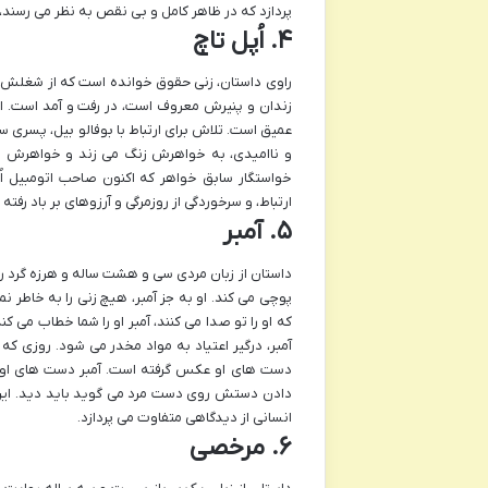
پردازد که در ظاهر کامل و بی نقص به نظر می رسند
۴. اُپل تاچ
راوی داستان، زنی حقوق خوانده است که از شغلش در 
زندان و پنیرش معروف است، در رفت و آمد است. ا
عمیق است. تلاش برای ارتباط با بوفالو بیل، پسری س
و ناامیدی، به خواهرش زنگ می زند و خواهرش با 
خواستگار سابق خواهر که اکنون صاحب اتومبیل اُ
ارتباط، و سرخوردگی از روزمرگی و آرزوهای بر باد رفته
۵. آمبر
داستان از زبان مردی سی و هشت ساله و هرزه گرد 
پوچی می کند. او به جز آمبر، هیچ زنی را به خاطر ن
که او را تو صدا می کنند، آمبر او را شما خطاب می 
آمبر، درگیر اعتیاد به مواد مخدر می شود. روزی که
دست های او عکس گرفته است. آمبر دست های او را
دادن دستش روی دست مرد می گوید باید دید. این 
انسانی از دیدگاهی متفاوت می پردازد.
۶. مرخصی