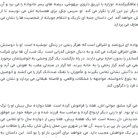
و غافلگیرکننده، لوژاره با تزریق داروی بیهوشی، بیضه های پسر خانواده را می برد و آن
دیگر نیز این کار را تکرار می کند. او سپس چکی برای همسایه اش می نویسد تا از
ش خواهد آمد. این داستان جنبه ای تاریک و انتقام جویانه از شخصیت ها را نشان می
رف می پردازد.
واده ای ثروتمند و اشرافی است که هرگز رنجی در زندگی نچشیده است. او با دوستش
انی های اشرافی شرکت می کند و به دنبال خوش گذرانی است. یک شب، آن ها برای شرکت
ساندر را بدون اجازه برمی دارند. در راه بازگشت، یک گراز وحشی به اتومبیلشان برخورد
ی می کنند گراز زخمی را به خانه ببرند، اما گراز در صندلی عقب به هوش می آید و
ند با آتش نشانی تماس بگیرند و مأموران با تفنگ ضدتانک گراز را می کشند و اتومبیل
به بلوغ ناخواسته، مواجهه با مشکلات واقعی، و فاصله طبقاتی می پردازد و نشان می
فرد را دگرگون کند.
می کرد عشق جوانی اش، هلنا، را فراموش کرده است. هلنا دوازده سال پیش او را ترک
ت او بود. او با زنی دیگر ازدواج کرده و صاحب سه فرزند شده و در حرفه خود نیز موفق
جدیدش دل بسته است. اما یک هفته پیش، هلنا پس از دوازده سال با او تماس می
رای آخرین بار پی یر را ببیند. آن ها در شهری بین محل زندگی شان یکدیگر را ملاقات می
ی یر یک خواهش عجیب دارد: می خواهد برای آخرین بار او را بو کند. این داستان به