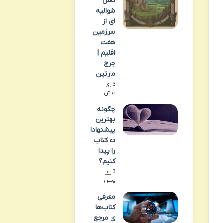
کامل
شوالیه
ای از
سرزمین
هفت
اقلیم |
جرج
مارتین
3 روز
پیش
چگونه
بهترین
پیشنهادا
ت کتاب
را پیدا
کنیم؟
3 روز
پیش
معرفی
کتاب‌ها
ی مرجع