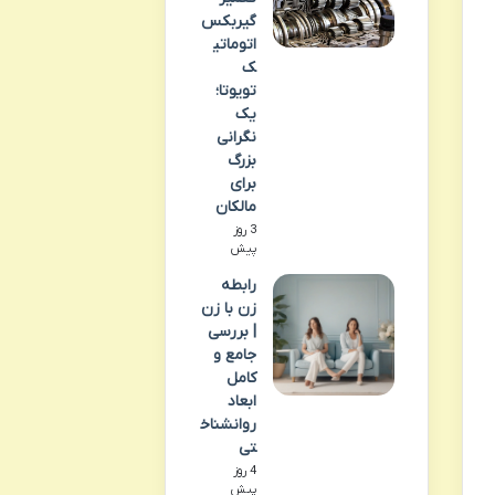
گیربکس
اتوماتی
ک
تویوتا؛
یک
نگرانی
بزرگ
برای
مالکان
3 روز
پیش
رابطه
زن با زن
| بررسی
جامع و
کامل
ابعاد
روانشناخ
تی
4 روز
پیش