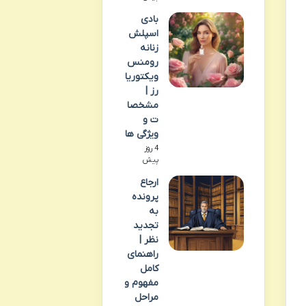
بادی
اسپلش
زنانه
رومنس
ویکتوریا
رز |
مشخصا
ت و
ویژگی ها
4 روز
پیش
ارجاع
پرونده
به
تجدید
نظر |
راهنمای
کامل
مفهوم و
مراحل