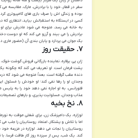
داستان از زبان یک سرباز بیست و سه ساله روایت 
سفر در قطار، خود را با برادرش، مارک، مقایسه می ک
بوده و زندگی اش را صرف بازی های کامپیوتری کرده،
کسی در ایستگاه به استقبالش بیاید، انتظاری که د
به خانه می رسد، متوجه می شود مادرش برای او 
برادرش را می بیند و آرزو می کند که او دوست دخت
یک جوان می پردازد و پایان بندی آن (حضور ماری در 
۷. حقیقت روز
ژان پی یرفاره، نماینده بازرگانی فروش گوشت خوک، گ
پشت فرمان است. او تعریف می کند که چگونه یک رو
دنده عقب گرفته است. بعداً متوجه می شود که در
وجدان او را رها نمی کند؛ او خودش را مسئول ا
فلورانس، به او اجازه نمی دهد خود را به پلیس مع
عذاب وجدان، مسئولیت پذیری، و بارهای تصمیمات کوچک
۸. نخ بخیه
لوژاره، یک دامپزشک زن، برای شغلی موقت به نورمان
اما با تلاش و پشتکار، اعتماد روستاییان را جلب می
روستاییان را نجات می دهد. لوژاره در مزرعه خود ب
کند. یک شب، پس از سیزده روز کار طاقت فرسا، با