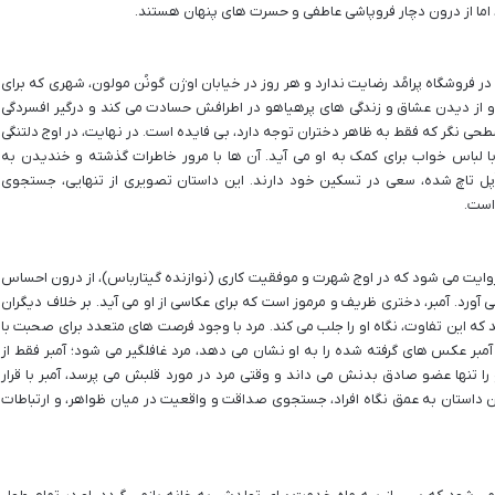
، اما از درون دچار فروپاشی عاطفی و حسرت های پنهان هستند.
فروشگاه پرامُد رضایت ندارد و هر روز در خیابان اوژن گونُن مولون، شهری که برای
و از دیدن عشاق و زندگی های پرهیاهو در اطرافش حسادت می کند و درگیر افسردگی
طحی نگر که فقط به ظاهر دختران توجه دارد، بی فایده است. در نهایت، در اوج دلتنگی
لباس خواب برای کمک به او می آید. آن ها با مرور خاطرات گذشته و خندیدن به
پل تاچ شده، سعی در تسکین خود دارند. این داستان تصویری از تنهایی، جستجوی
 است.
روایت می شود که در اوج شهرت و موفقیت کاری (نوازنده گیتارباس)، از درون احساس
می آورد. آمبر، دختری ظریف و مرموز است که برای عکاسی از او می آید. بر خلاف دیگران
کند که این تفاوت، نگاه او را جلب می کند. مرد با وجود فرصت های متعدد برای صحبت با
 آمبر عکس های گرفته شده را به او نشان می دهد، مرد غافلگیر می شود؛ آمبر فقط از
 تنها عضو صادق بدنش می داند و وقتی مرد در مورد قلبش می پرسد، آمبر با قرار
داستان به عمق نگاه افراد، جستجوی صداقت و واقعیت در میان ظواهر، و ارتباطات