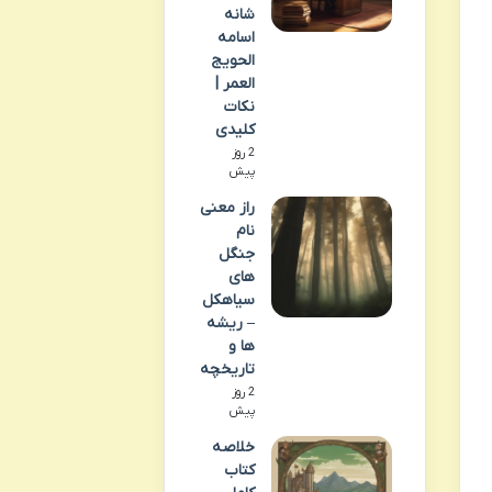
شانه
اسامه
الحویج
العمر |
نکات
کلیدی
2 روز
پیش
راز معنی
نام
جنگل
های
سیاهکل
– ریشه
ها و
تاریخچه
2 روز
پیش
خلاصه
کتاب