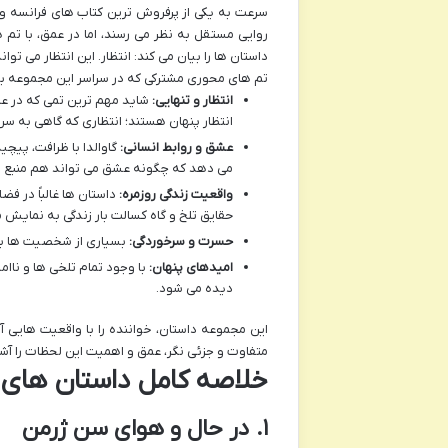
سرعت به یکی از پرفروش ترین کتاب های فرانسه و
روایی مستقل به نظر می رسند، اما در عمق، با تم
داستان ها را بیان می کند: انتظار. این انتظار می توا
تم های محوری مشترکی که در سراسر این مجموعه به 
انتظار و تنهایی:
شاید مهم ترین تمی که در ع
انتظار پنهان هستند؛ انتظاری که گاهی به س
عشق و روابط انسانی:
گاوالدا با ظرافت، پیچ
می دهد که چگونه عشق می تواند هم منبع خو
واقعیت زندگی روزمره:
داستان ها غالباً در فض
حقایق تلخ و گاه کسالت بار زندگی به نمایش م
حسرت و سرخوردگی:
بسیاری از شخصیت ها با 
امیدهای پنهان:
با وجود تمام تلخی ها و ناام
دیده می شود.
این مجموعه داستان، خواننده را با واقعیت هایی آشن
متفاوت و جزئی نگر، عمق و اهمیت این لحظات را آشک
خلاصه کامل داستان های د
۱. در حال و هوای سن ژرمن