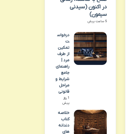
در اکنون (سیدنی
سیمون)
5 ساعت پیش
درخواس
ت
تمکین
از طرف
مرد |
راهنمای
جامع
شرایط و
مراحل
قانونی
1 روز
پیش
خلاصه
کتاب
دندانه
های