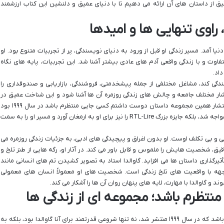
یق از داستان های آن ارائه می دهیم تا با دنیای عمیق و دلنشین این کتاب ارزشمند
ا، راوی تنهایی ها و امیدها
۱۹۷۰ در حومه پاریس به دنیا آمد. مسیر زندگی او قبل از ورود به دنیای نویسندگی، پر از تجربیات متنوع بود. او
وت و با زندگی واقعی آدم های عادی بیشتر آشنا شد. این تجربیات، پایه های نگاه
داد.
دگی کند، مشاغل مختلفی از جمله پیشخدمتی، فروشندگی، بازاریابی و صندوقداری را
اقشار مختلف جامعه و چالش های زندگی روزمره آن ها آشنا شود و این شناخت عمیق در
آثارش منعکس گردد. نقطه عطف زندگی ادبی او، انتشار همین مجموعه داستان دوست داشتم کسی جایی منتظرم باشد در سال ۱۹۹۹ بود
که نه تنها با استقبال گسترده منتقدان و مخاطبان مواجه شد، بلکه جایزه بزرگ RTL-Lire را نیز برای او به ارمغان آورد و مسیر او را به سمت
یمی و بی تکلف اوست. او بدون اغراق و پیچیدگی های ادبی، به جزئیات زندگی روزمره می
ق، شخصیت هایش را ملموس و قابل باور می کند. در آثار او، رگه هایی از طنز تلخ و
رگذاری داستان ها می افزاید. گاوالدا استاد به تصویر کشیدن تم های انسانی مانند
جهه با واقعیت های تلخ زندگی است. شخصیت های او معمولاً انسان های معمولی
 گاوالدا با مهارت، لایه های پنهان روان آن ها را آشکار می کند.
تظرم باشد؛ مجموعه ای از زندگی ها
مجموعه داستان دوست داشتم کسی جایی منتظرم باشد که در سال ۱۹۹۹ منتشر شد، نه تنها شروعی قدرتمند برای آنا گاوالدا بود، بلکه به