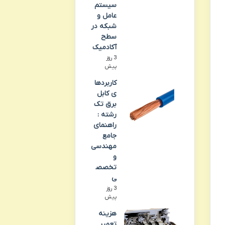
سیستم
عامل و
شبکه در
سطح
آکادمیک
3 روز
پیش
کاربردها
ی کابل
برق تک
رشته :
راهنمای
جامع
مهندسی
و
تخصص
ی
3 روز
پیش
هزینه
تعمیر