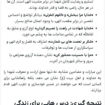
تسلیم و رضایت کامل شهدا در برابر مشیت الهی است. آن ها
در هر حال، راضی به قضا و قدر خداوند بودند.
«خدایا مرا ببخش» و «اللهم اغفرلی»
: بیانگر تواضع و احساس
تقصیر در برابر عظمت الهی، با وجود اعمال صالح بسیار.
«خدایا شهادت در راهت را نصیبم گردان»
: اوج آرزو و عشق به
لقاءالله که در تمامی مناجات ها به چشم می خورد.
«شکر بر نعمت های بی شمارت»
: اعتراف به فضل و کرم الهی و
سپاسگزاری از هدایت ها و توفیقات.
«مرا با حسینت محشور کن»
: نشان دهنده آرزوی همراهی با
سرور و سالار شهیدان در آخرت.
این عبارات و مضامین مشابه، نه تنها عمق ارادت و معرفت شهدا را
به خداوند و اهل بیت (ع) نشان می دهد، بلکه راهگشایی برای
کسانی است که می خواهند در مسیر خودسازی و تقرب الهی قدم
بردارند.
نتیجه گیری: درس هایی برای زندگی