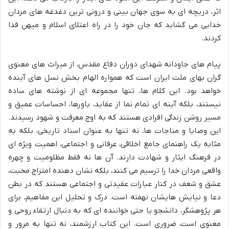
اثر، دریچه ای به سوی جهان بینی و درونی ترین دغدغه های مردان
خدایی می گشاید که جان خود را در راه اعتلای اسلام و میهن فدا
کردند.
پیام های جاودانه شهدای دوران دفاع مقدس، از میراث های معنوی
گران بهای ملت ایران است که همواره الهام بخش نسل های آینده
خواهد بود. این کلام ها، تنها مجموعه ای از نوشته های ساده
نیستند، بلکه آینه ای تمام نما از عقاید، باورها، احساسات عمیق و
مسیر روشن زندگی افرادی هستند که به اوج معرفت و شهود رسیدند.
این وصایا و مناجات ها، نه تنها به عنوان اسناد تاریخی، بلکه به
مثابه یک راهنمای جامع اخلاقی، عرفانی و اجتماعی، اهمیت ویژه ای
در فرهنگ ایثار و شهادت دارند. آن ها نه فقط مظلومیت و چهره
واقعی مردان خدا را ترسیم می کنند، بلکه نشان دهنده امتزاج محبت،
عشق و شعف در کنار عبارات عقیدتی و اجتماعی هستند که در بطن
دعا و نیایش هایشان نهفته است. درک و تحلیل این مفاهیم، برای
هر پژوهشگر، دانشجو یا حتی خواننده ای که به دنبال ارتقاء روحی و
معنوی است، ضروری است. این کتاب ارزشمند، نه تنها به مرور و