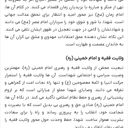
نهی از منکر و مبارزه با یزیدیان زمان قلمداد می کنند. در کلام آن ها،
امام زمان (عج) نیز محور امید و انتظار برای تحقق عدالت جهانی
است. شهدا، با شور و شوق، خود را سربازان امام عصر (عج) می دانند
و شهادتشان را گامی در جهت تعجیل در ظهور ایشان تلقی می کنند.
این نگاه، نشان دهنده عمق اعتقادات مهدوی و عشق بی کران آن ها
به خاندان عصمت و طهارت است.
ولایت فقیه و امام خمینی (ره)
تبعیت محض از ولایت فقیه و رهبری امام خمینی (ره)، مهمترین
وصیت سیاسی و اجتماعی شهداست. آن ها ولایت فقیه را استمرار
حرکت انبیا و ائمه معصومین (ع) و تنها راه نجات امت از گمراهی و
تفرقه می دانند. وصایای شهدا مملو از عباراتی است که بر لزوم
پشتیبانی از رهبری و حفظ نظام اسلامی تأکید می کند. در نگاه آن ها،
امام خمینی (ره) منادی حق و رهبری بی بدیل است که با بصیرت و
شجاعت خود، انقلاب را به پیروزی رساند و راه را برای سعادت
بشریت هموار ساخت. شهدا، حفظ وحدت حول محور ولایت فقیه را
ضامن بقای انقلاب می دانند.