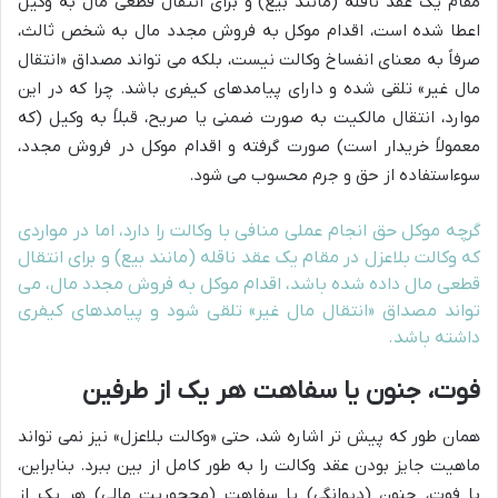
مقام یک عقد ناقله (مانند بیع) و برای انتقال قطعی مال به وکیل
اعطا شده است، اقدام موکل به فروش مجدد مال به شخص ثالث،
صرفاً به معنای انفساخ وکالت نیست، بلکه می تواند مصداق «انتقال
مال غیر» تلقی شده و دارای پیامدهای کیفری باشد. چرا که در این
موارد، انتقال مالکیت به صورت ضمنی یا صریح، قبلاً به وکیل (که
معمولاً خریدار است) صورت گرفته و اقدام موکل در فروش مجدد،
سوءاستفاده از حق و جرم محسوب می شود.
گرچه موکل حق انجام عملی منافی با وکالت را دارد، اما در مواردی
که وکالت بلاعزل در مقام یک عقد ناقله (مانند بیع) و برای انتقال
قطعی مال داده شده باشد، اقدام موکل به فروش مجدد مال، می
تواند مصداق «انتقال مال غیر» تلقی شود و پیامدهای کیفری
داشته باشد.
فوت، جنون یا سفاهت هر یک از طرفین
همان طور که پیش تر اشاره شد، حتی «وکالت بلاعزل» نیز نمی تواند
ماهیت جایز بودن عقد وکالت را به طور کامل از بین ببرد. بنابراین،
با فوت، جنون (دیوانگی) یا سفاهت (محجوریت مالی) هر یک از