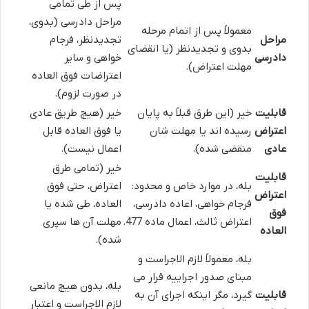
پس از طی تمامی
مراحل دادرسی (بدوی،
معمولاً پس از اتمام مرحله
مراحل
تجدیدنظر، فرجام
بدوی و تجدیدنظر (یا انقضای
دادرسی
خواهی و سایر
مهلت اعتراض).
اعتراضات فوق العاده
در صورت لزوم).
قابلیت
خیر (این طرق قبلاً به پایان
خیر (هیچ طریق عادی
اعتراض
رسیده اند یا مهلت شان
یا فوق العاده قابل
عادی
منقضی شده).
اعمال نیست).
خیر (تمامی طرق
قابلیت
بله، در موارد خاص و محدود:
اعتراض، حتی فوق
اعتراض
فرجام خواهی، اعاده دادرسی،
العاده، طی شده یا
فوق
اعتراض ثالث، اعمال ماده 477.
مهلت آن ها سپری
العاده
شده).
بله، معمولاً لازم الاجراست و
مبنای صدور اجراییه قرار می
بله، بدون هیچ مانعی
قابلیت
گیرد، مگر اینکه اجرای آن به
لازم الاجراست و اعتبار