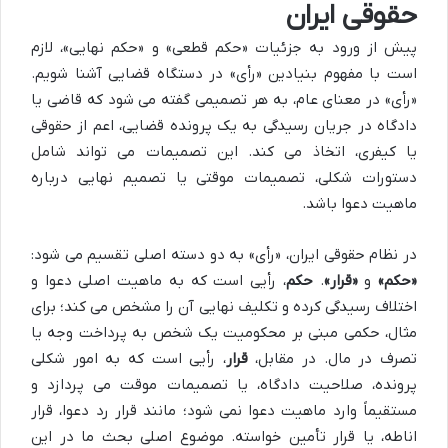
حقوقی ایران
پیش از ورود به جزئیات «حکم قطعی» و «حکم نهایی»، لازم
است با مفهوم بنیادین «رأی» در دستگاه قضایی آشنا شویم.
«رأی» در معنای عام، به هر تصمیمی گفته می شود که قاضی یا
دادگاه در جریان رسیدگی به یک پرونده قضایی، اعم از حقوقی
یا کیفری، اتخاذ می کند. این تصمیمات می تواند شامل
دستورات شکلی، تصمیمات موقتی یا تصمیم نهایی درباره
ماهیت دعوا باشد.
در نظام حقوقی ایران، «رأی» به دو دسته اصلی تقسیم می شود:
«حکم»
و
«قرار»
.
حکم
، رأیی است که به ماهیت اصلی دعوا و
اختلاف رسیدگی کرده و تکلیف نهایی آن را مشخص می کند؛ برای
مثال، حکمی مبنی بر محکومیت یک شخص به پرداخت وجه یا
تصرف در مال. در مقابل،
قرار
، رأیی است که به امور شکلی
پرونده، صلاحیت دادگاه، یا تصمیمات موقت می پردازد و
مستقیماً وارد ماهیت دعوا نمی شود؛ مانند قرار رد دعوا، قرار
اناطه، یا قرار تأمین خواسته. موضوع اصلی بحث ما در این