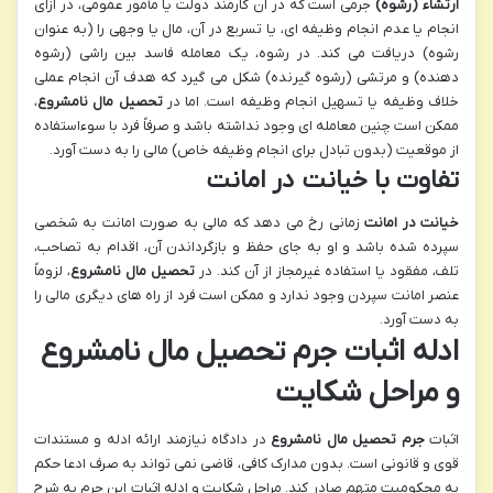
ارتشاء (رشوه)
جرمی است که در آن کارمند دولت یا مأمور عمومی، در ازای
انجام یا عدم انجام وظیفه ای، یا تسریع در آن، مال یا وجهی را (به عنوان
رشوه) دریافت می کند. در رشوه، یک معامله فاسد بین راشی (رشوه
دهنده) و مرتشی (رشوه گیرنده) شکل می گیرد که هدف آن انجام عملی
خلاف وظیفه یا تسهیل انجام وظیفه است. اما در
تحصیل مال نامشروع
،
ممکن است چنین معامله ای وجود نداشته باشد و صرفاً فرد با سوءاستفاده
از موقعیت (بدون تبادل برای انجام وظیفه خاص) مالی را به دست آورد.
تفاوت با خیانت در امانت
خیانت در امانت
زمانی رخ می دهد که مالی به صورت امانت به شخصی
سپرده شده باشد و او به جای حفظ و بازگرداندن آن، اقدام به تصاحب،
تلف، مفقود یا استفاده غیرمجاز از آن کند. در
تحصیل مال نامشروع
، لزوماً
عنصر امانت سپردن وجود ندارد و ممکن است فرد از راه های دیگری مالی را
به دست آورد.
ادله اثبات جرم تحصیل مال نامشروع
و مراحل شکایت
اثبات
جرم تحصیل مال نامشروع
در دادگاه نیازمند ارائه ادله و مستندات
قوی و قانونی است. بدون مدارک کافی، قاضی نمی تواند به صرف ادعا حکم
به محکومیت متهم صادر کند. مراحل شکایت و ادله اثبات این جرم به شرح