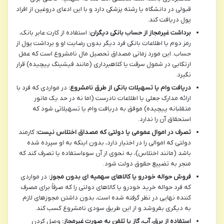
قبولی در دانشگاه یا رشته پزشکی دارد و با این ادعای دروغین از افراد
پول دریافت کند.
برداشت غیرمجاز از حساب بانکی دیگران:
استفاده از کارت عابر بانک،
رمز دوم یا اطلاعات بانکی فرد دیگر بدون رضایت او و برداشت پول از
حساب. این مورد زمانی مصداق تحصیل مال نامشروع است که عمل
ارتکابی در شمول سرقت یا کلاهبرداری (مانند فیشینگ پیچیده) قرار
نگیرد.
دریافت وام یا تسهیلات بانکی از طرق نامشروع:
در مواردی که فرد با
ارائه مدارک جعلی یا اطلاعات نادرست (اما نه در حد یک مانور
متقلبانه پیچیده) موفق به دریافت وام یا تسهیلاتی شود که
استحقاق آن را ندارد.
تصرف در اموال عمومی یا دولتی که مصداق اختلاس نیست:
کارمند
دولتی که اموالی را در اختیار دارد، بدون اینکه به او سپرده شده
باشد (مانند اختلاس)، به نحوی از آن سوءاستفاده یا تصرف کند که
منجر به تضییع حقوق دولت شود.
فروش حواله خودرو یا کالاهای سهمیه ای بدون مجوز:
در مواردی
که فرد حواله خرید خودرو یا کالاهای دولتی را که صرفاً برای مصرف
کننده نهایی در نظر گرفته شده است، بدون داشتن مجوزهای لازم
به دیگری بفروشد و از این طریق سودی نامشروع کسب کند.
استفاده از برق، آب، گاز یا تلفن به صورت غیرمجاز:
وصل کردن