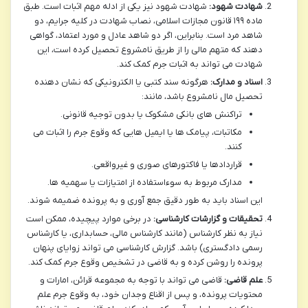
شهادت شهود:
شهادت شهود نیز یکی از ادله مهم اثبات است. طبق
ماده ۱۹۹ قانون مجازات اسلامی، نصاب شهادت در کلیه جرایم، دو
شاهد مرد است. بنابراین، اگر دو شاهد عادل و مورد اعتماد، گواهی
دهند که متهم مالی را از طریق نامشروع تحصیل کرده است، این
شهادت می تواند به اثبات جرم کمک کند.
اسناد و مدارک:
هرگونه سند کتبی یا الکترونیکی که نشان دهنده
تحصیل مال نامشروع باشد، مانند:
تراکنش های بانکی مشکوک یا بدون توجیه قانونی.
مکاتبات، پیامک ها یا ایمیل هایی که وقوع جرم را اثبات می
کنند.
قراردادها یا فاکتورهای صوری و غیرواقعی.
مدارک مربوط به سوءاستفاده از امتیازات یا سهمیه ها.
این اسناد باید به طور دقیق جمع آوری و به پرونده ضمیمه شوند.
تحقیقات و گزارشات کارشناسی:
در برخی موارد پیچیده، ممکن است
نیاز به نظر کارشناس (مانند کارشناس مالی، حسابداری، یا کارشناس
رسمی دادگستری) باشد. گزارش کارشناسی می تواند زوایای پنهان
پرونده را روشن کرده و به قاضی در تشخیص وقوع جرم کمک کند.
علم قاضی:
قاضی می تواند با توجه به مجموعه قرائن، امارات و
محتویات پرونده، و پس از اقناع وجدان خود، به وقوع جرم علم