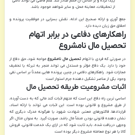
پیدا کرده و بر اساس آن حکم صادر کند. علم قاضی می تواند ناشی
از تحقیقات، معاینه محل، و سایر شواهد موجود باشد.
جمع آوری و ارائه صحیح این ادله، نقش بسزایی در موفقیت پرونده و
احقاق حق زیان دیده دارد.
راهکارهای دفاعی در برابر اتهام
تحصیل مال نامشروع
در صورتی که فردی با اتهام
تحصیل مال نامشروع
مواجه شود، حق دفاع از
خود را دارد. یک دفاع مؤثر و مستدل می تواند منجر به تبرئه یا تخفیف
مجازات شود. راهکارهای دفاعی در چنین پرونده هایی عمدتاً بر اساس نفی
وجود یکی از عناصر تشکیل دهنده جرم استوار است:
اثبات مشروعیت طریقه تحصیل مال
اساسی ترین راه دفاع این است که متهم اثبات کند مالی که به دست آورده،
از طرق مشروع و قانونی بوده است. این اثبات می تواند با ارائه اسناد،
قراردادها، فاکتورهای معتبر، شهادت شهود یا هرگونه مدرک دیگری که
نشان دهنده قانونی بودن منشأ مال باشد، صورت گیرد. به عنوان مثال، اگر
وجهی دریافت شده، باید ثابت شود که در ازای یک خدمت قانونی، فروش
کالا یا هر نوع معامله مشروع دیگر بوده است.