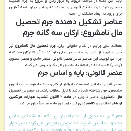
یابد. این نکته در مباحث مربوط به مرور زمان و شروع به جرم اهمیت
بسیاری دارد. درک جایگاه قانونی و تعریف دقیق این جرم، نقطه آغازین
برای ورود به ابعاد مختلف آن است.
عناصر تشکیل دهنده جرم تحصیل
مال نامشروع: ارکان سه گانه جرم
همانند سایر جرایم در نظام حقوقی ایران،
جرم تحصیل مال نامشروع
نیز
برای تحقق نیاز به وجود سه عنصر اصلی دارد که به آن ها ارکان سه گانه
جرم می گویند. این عناصر شامل عنصر قانونی، عنصر مادی و عنصر معنوی
(روانی) هستند که در ادامه به تفصیل هر یک را بررسی می کنیم.
عنصر قانونی: پایه و اساس جرم
عنصر قانونی به این معناست که رفتار ارتکابی، باید به موجب یک قانون
مشخص، جرم شناخته شده باشد تا قابل مجازات باشد. در خصوص
تحصیل
مال نامشروع
، عنصر قانونی در
ماده ۲ قانون تشدید مجازات مرتکبین
ارتشاء، اختلاس و کلاهبرداری
قرار دارد. این ماده صراحتاً بیان می کند:
«هر کس به نحوی از انحاء امتیازاتی را که به اشخاص خاص
به جهت داشتن شرایط مخصوص تفویض می گردد نظیر جواز
صادرات و واردات و آنچه عرفاً موافقت اصولی گفته می شود