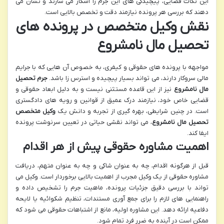
این نکات قضایی، پیچیدگی های این جرم را آشکار می سازند و نشان می
دهند که بررسی هر پرونده نیازمند دقت و تخصص بالایی است.
نقش وکیل متخصص در پرونده های
تحصیل مال نامشروع
مواجهه با پرونده های حقوقی و کیفری، به خصوص آن هایی که با جرایم
مالی سروکار دارند، می تواند بسیار پیچیده و استرس زا باشد.
جرم تحصیل
مال نامشروع
نیز از این قاعده مستثنی نیست و به دلیل ابعاد حقوقی و
قضایی خاص خود، نیازمند درک عمیق از قوانین و رویه های دادگستری
است. در چنین شرایطی، بهره گیری از تجربه و دانش یک
وکیل متخصص
تحصیل مال نامشروع
، می تواند نقشی حیاتی در تعیین سرنوشت پرونده
ایفا کند.
اهمیت مشاوره حقوقی پیش از هر اقدام
قبل از هرگونه اقدام، چه به عنوان شاکی و چه به عنوان متهم، دریافت
مشاوره حقوقی از یک وکیل مجرب از اهمیت بالایی برخوردار است. وکیل می
تواند با بررسی دقیق جزئیات پرونده، ماهیت جرم را تشخیص داده و
راهنمایی های لازم را برای جمع آوری مستندات، تنظیم شکوائیه یا لایحه
دفاعیه ارائه دهد. این مشاوره اولیه، مانع از اشتباهات حقوقی می شود که
ممکن است در آینده به ضرر فرد تمام شود.