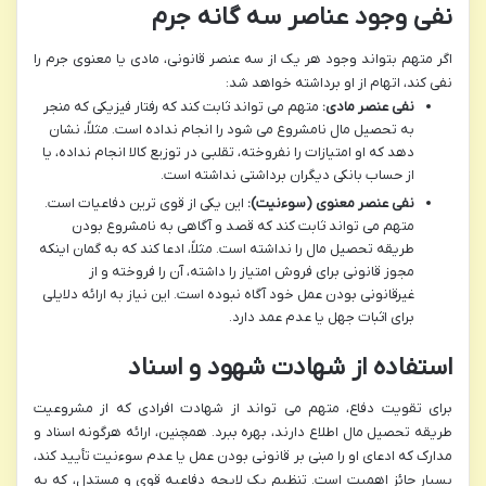
نفی وجود عناصر سه گانه جرم
اگر متهم بتواند وجود هر یک از سه عنصر قانونی، مادی یا معنوی جرم را
نفی کند، اتهام از او برداشته خواهد شد:
نفی عنصر مادی:
متهم می تواند ثابت کند که رفتار فیزیکی که منجر
به تحصیل مال نامشروع می شود را انجام نداده است. مثلاً، نشان
دهد که او امتیازات را نفروخته، تقلبی در توزیع کالا انجام نداده، یا
از حساب بانکی دیگران برداشتی نداشته است.
نفی عنصر معنوی (سوءنیت):
این یکی از قوی ترین دفاعیات است.
متهم می تواند ثابت کند که قصد و آگاهی به نامشروع بودن
طریقه تحصیل مال را نداشته است. مثلاً، ادعا کند که به گمان اینکه
مجوز قانونی برای فروش امتیاز را داشته، آن را فروخته و از
غیرقانونی بودن عمل خود آگاه نبوده است. این نیاز به ارائه دلایلی
برای اثبات جهل یا عدم عمد دارد.
استفاده از شهادت شهود و اسناد
برای تقویت دفاع، متهم می تواند از شهادت افرادی که از مشروعیت
طریقه تحصیل مال اطلاع دارند، بهره ببرد. همچنین، ارائه هرگونه اسناد و
مدارک که ادعای او را مبنی بر قانونی بودن عمل یا عدم سوءنیت تأیید کند،
بسیار حائز اهمیت است. تنظیم یک لایحه دفاعیه قوی و مستدل، که به