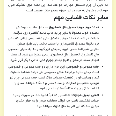
به دلیل آن جرم مستقل مجازات خواهد شد. این نکته برای تفکیک میان
جرم تام و شروع به جرم در این حوزه بسیار حائز اهمیت است.
سایر نکات قضایی مهم
تعدد جرم:
جرم تحصیل مال نامشروع
به دلیل ماهیت پوشش
دهنده خود، معمولاً با سایر جرایم مالی مانند کلاهبرداری، سرقت،
خیانت در امانت، تعدد جرم را تشکیل نمی دهد. یعنی زمانی که عمل
فرد دقیقاً مصداق کلاهبرداری یا سرقت باشد، باید طبق همان
عناوین مجرمانه خاص مورد رسیدگی قرار گیرد و نه به عنوان تحصیل
مال نامشروع. تحصیل مال نامشروع، زمانی مطرح می شود که عمل
انجام شده، در شمول هیچ یک از جرایم مالی خاص دیگر قرار نگیرد.
جنبه عمومی و خصوصی:
این جرم دارای دو جنبه عمومی و خصوصی
است. یعنی علاوه بر اینکه شاکی خصوصی می تواند مطالبه خسارت
کند و رضایت او در تخفیف مجازات مؤثر است، جنبه عمومی جرم نیز
موجب تعقیب و مجازات توسط دادسرا و دادگاه خواهد شد و با
گذشت شاکی، پرونده کاملاً مختومه نمی شود.
امکان تبدیل مجازات:
همانطور که قبلاً اشاره شد، در صورت وجود
جهات تخفیف، قاضی می تواند مجازات حبس را به جزای نقدی
تبدیل کند که این امر به نفع متهم خواهد بود.