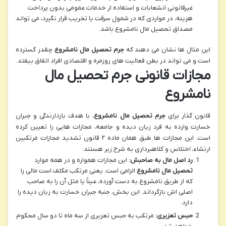
غیرقانونی انشعابات و استفاده از خدمات عمومی بدون پرداخت
هزینه، در مواردی که در شمول سرقت یا تخریب قرار نگیرد، می تواند
مصداق تحصیل مال نامشروع باشد.
این مثال ها نشان می دهند که
جرم تحصیل مال نامشروع
چقدر گسترده
است و می تواند در بطن فعالیت های روزمره و اقتصادی افراد اتفاق بیفتد.
مجازات قانونی جرم تحصیل مال
نامشروع
قانون گذار برای
جرم تحصیل مال نامشروع
، با هدف بازدارندگی و جبران
خسارت وارده به فرد زیان دیده و جامعه، مجازات هایی را تعیین کرده
است. این مجازات ها طبق همان ماده ۲ قانون تشدید مجازات مرتکبین
ارتشاء، اختلاس و کلاهبرداری به شرح زیر هستند:
رد اصل مال به صاحبش:
این مجازات همواره و در همه موارد
تحصیل مال نامشروع
الزامی است. یعنی مرتکب مکلف است مالی را
که از طریق نامشروع به دست آورده، عیناً یا مثل آن را به صاحب
اصلی اش بازگرداند. این بخش، جنبه جبران خسارت به زیان دیده را
دارد.
حبس تعزیری:
مرتکب به حبس تعزیری از سه ماه تا دو سال محکوم