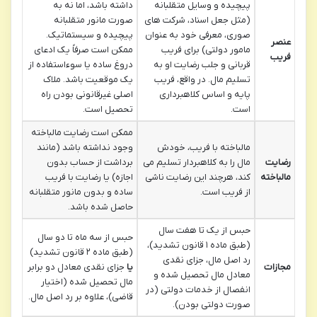
پیچیده و وسایل متقلبانه
داشته باشد، اما نه به
(مثل جعل اسناد، شرکت های
صورت مانور متقلبانه
صوری، معرفی خود به عنوان
پیچیده و سیستماتیک.
عنصر
مامور دولتی) برای فریب
ممکن است صرفاً یک ادعای
فریب
قربانی و جلب رضایت او به
دروغ ساده یا سوءاستفاده از
تسلیم مال. در واقع، فریب
یک موقعیت باشد. ملاک
پایه و اساس کلاهبرداری
اصلی غیرقانونی بودن راه
است.
تحصیل است.
ممکن است رضایت مالباخته
مالباخته با فریب، خودش
وجود نداشته باشد (مانند
رضایت
مال را به کلاهبردار تسلیم می
برداشت از حساب بدون
مالباخته
کند، هرچند این رضایت ناشی
اجازه) یا رضایت با فریب
از فریب است.
ساده و بدون مانور متقلبانه
حاصل شده باشد.
حبس از یک تا هفت سال
حبس از سه ماه تا دو سال
(طبق ماده ۱ قانون تشدید)،
(طبق ماده ۲ قانون تشدید)
رد اصل مال، جزای نقدی
مجازات
یا
جزای نقدی معادل دو برابر
معادل مال تحصیل شده و
مال تحصیل شده (اختیار
انفصال از خدمات دولتی (در
قاضی)، علاوه بر رد اصل مال.
صورت دولتی بودن).