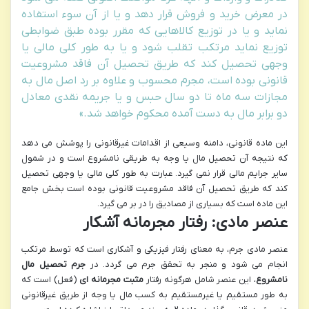
در معرض خرید و فروش قرار دهد و یا از آن سوء استفاده
نماید و یا در توزیع کالاهایی که مقرر بوده طبق ضوابطی
توزیع نماید مرتکب تقلب شود و یا به طور کلی مالی یا
وجهی تحصیل کند که طریق تحصیل آن فاقد مشروعیت
قانونی بوده است، مجرم محسوب و علاوه بر رد اصل مال به
مجازات سه ماه تا دو سال حبس و یا جریمه نقدی معادل
دو برابر مال به دست آمده محکوم خواهد شد.»
این ماده قانونی، دامنه وسیعی از اقدامات غیرقانونی را پوشش می دهد
که نتیجه آن تحصیل مال یا وجه به طریقی نامشروع است و در شمول
سایر جرایم مالی قرار نمی گیرد. عبارت به طور کلی مالی یا وجهی تحصیل
کند که طریق تحصیل آن فاقد مشروعیت قانونی بوده است بخش جامع
این ماده است که بسیاری از مصادیق را در بر می گیرد.
عنصر مادی: رفتار مجرمانه آشکار
عنصر مادی جرم، به معنای رفتار فیزیکی و آشکاری است که توسط مرتکب
انجام می شود و منجر به تحقق جرم می گردد. در
جرم تحصیل مال
نامشروع
، این عنصر شامل هرگونه رفتار
مثبت مجرمانه ای
(فعل) است که
به طور مستقیم یا غیرمستقیم به کسب مال یا وجه از طریق غیرقانونی