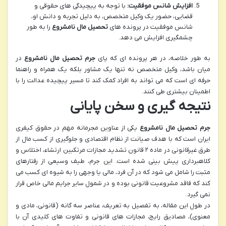
افزایش شانس موفقیت:
با توجه به پیچیدگی های حقوقی و
قضایی، حضور یک وکیل متخصص، به دلیل تجربه و دانش او،
شانس موفقیت در پرونده های
تحصیل مال نامشروع
را به طور
چشمگیری افزایش می دهد.
به طور خلاصه، در هر پرونده ای که پای
جرم تحصیل مال نامشروع
در
میان باشد، وکیل متخصص نه تنها یک مشاور بلکه یک همراه و راهنما
حرفه ای است که می تواند به افراد کمک کند تا مسیر پیچیده عدالت را با
اطمینان بیشتری طی کنند.
نتیجه گیری و سخن پایانی
جرم تحصیل مال نامشروع
یکی از عناوین مجرمانه مهم در حقوق کیفری
ایران است که با هدف صیانت از نظام اقتصادی و جلوگیری از کسب مال از
طرق غیرقانونی در ماده ۲ قانون تشدید مجازات مرتکبین ارتشاء، اختلاس و
کلاهبرداری پیش بینی شده است. این جرم، طیف وسیعی از رفتارهای
مثبت را شامل می شود که در آن فرد، مالی یا وجهی را به شیوه ای کسب می
کند که فاقد مشروعیت قانونی بوده و در شمول سایر جرایم مالی خاص قرار
نمی گیرد.
در طول این مقاله، به تفصیل به تعریف، عناصر سه گانه (قانونی، مادی و
معنوی)، مصادیق رایج، مجازات های قانونی و تفاوت های کلیدی آن با