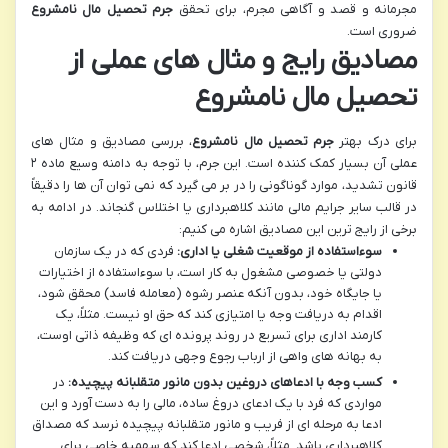
مجرمانه و قصد و آگاهی مجرم، برای تحقق
جرم تحصیل مال نامشروع
ضروری است.
مصادیق رایج و مثال های عملی از
تحصیل مال نامشروع
برای درک بهتر
جرم تحصیل مال نامشروع
، بررسی مصادیق و مثال های
عملی آن بسیار کمک کننده است. این جرم، با توجه به دامنه وسیع ماده ۲
قانون تشدید، موارد گوناگونی را در بر می گیرد که نمی توان آن ها را دقیقاً
در قالب سایر جرایم مالی مانند کلاهبرداری یا اختلاس گنجاند. در ادامه به
برخی از رایج ترین این مصادیق اشاره می کنیم:
سوءاستفاده از موقعیت شغلی یا اداری:
فردی که در یک سازمان
دولتی یا خصوصی مشغول به کار است، با سوءاستفاده از اختیارات
یا جایگاه خود، بدون آنکه عنصر رشوه (معامله فاسد) محقق شود،
اقدام به دریافت وجه یا امتیازی کند که حق او نیست. مثلاً، یک
کارمند اداری برای تسریع در روند پرونده ای که وظیفه ذاتی اوست،
به بهانه های واهی از ارباب رجوع وجهی دریافت کند.
کسب وجه با ادعاهای دروغین بدون مانور متقلبانه پیچیده:
در
مواردی که فرد با یک ادعای دروغ ساده، مالی را به دست آورد و این
ادعا به مرحله ای از فریب و مانور متقلبانه پیچیده نرسد که مصداق
کلاهبرداری باشد. مثلاً، شخصی ادعا کند که سهمیه خاصی برای