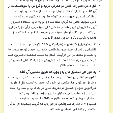
منجر شود. قانون گذار در ماده ۲ به چند مصداق بارز اشاره کرده است:
قرار دادن امتیازات خاص در معرض خرید و فروش یا سوءاستفاده از
آن ها:
این امتیازات شامل مواردی مانند جواز صادرات و واردات،
موافقت اصولی، سهمیه یا هرگونه حق ویژه دیگری است که به
دلیل شرایط خاص به فردی اعطا شده و او به جای استفاده مشروع،
آن را به فروش می رساند یا به شیوه ای غیرقانونی از آن بهره برداری
می کند. برای مثال، فروش غیرقانونی سهمیه کنکور، یا استفاده از
کارت بازرگانی دیگری بدون مجوز قانونی.
تقلب در توزیع کالاهای سهمیه بندی شده:
اگر فردی مسئول توزیع
کالاهایی باشد که طبق ضوابط خاصی باید بین مردم توزیع شود، اما
با تقلب و تخلف در این فرآیند، اقدام به کسب منفعت نامشروع کند،
مرتکب این جرم شده است. مانند فروش سهمیه کالاهای اساسی در
بازار آزاد به قیمت های بالاتر.
به طور کلی تحصیل مال یا وجهی که طریق تحصیل آن فاقد
مشروعیت قانونی است:
این بند جامع ترین قسمت عنصر مادی است
و شامل هر نوع رفتار مثبتی می شود که منجر به کسب مال از طریق
غیرقانونی شود و منطبق بر تعریف سایر جرایم مالی نباشد. برداشت
غیرمجاز از حساب بانکی دیگران بدون اجازه، دریافت وجوه با
ادعاهای دروغین که به حد مانور متقلبانه کلاهبرداری نرسد، یا
کسب وام با مدارک غیرواقعی در مواردی که فریب پیچیده ای در کار
نباشد، از جمله این مصادیق هستند.