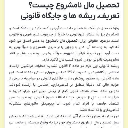
تحصیل مال نامشروع چیست؟
تعریف، ریشه ها و جایگاه قانونی
واژه تحصیل در لغت به معنای به دست آوردن، کسب کردن و تملک است و
نامشروع نیز به معنای غیرقانونی یا خارج از چارچوب های شرعی و قانونی
است. در عرف حقوقی ایران،
تحصیل مال نامشروع
به عملی اطلاق می شود
که فرد به واسطه آن، مال یا وجهی را از طریق نامشروع و غیرقانونی به
دست آورد. این تعریف فراتر از مفهوم صرفاً غیرشرعی بوده و بیشتر بر فاقد
مشروعیت قانونی بودن شیوه کسب مال تأکید دارد.
ریشه قانونی این جرم در ماده ۲ قانون تشدید مجازات مرتکبین ارتشاء،
اختلاس و کلاهبرداری مصوب ۱۳۶۷ مجلس شورای اسلامی نهفته است. این
ماده قانونی، به منظور پوشش دادن خلأهای قانونی در مواجهه با برخی از
جرایم مالی که دقیقاً منطبق بر کلاهبرداری، اختلاس یا ارتشاء نبودند،
تدوین شده است. هدف قانون گذار از پیش بینی این جرم، مبارزه با
هرگونه کسب مال از طریقی بود که فاقد مجوز قانونی بوده و به ضرر
اقتصاد جامعه یا افراد تمام شود، اما پیچیدگی مانورهای متقلبانه
کلاهبرداری را نداشته باشد.
این جرم به عنوان یک جرم
آنّی
شناخته می شود؛ به این معنا که با تحقق
عمل تحصیل مال از طریق نامشروع، جرم نیز به وقوع پیوسته و خاتمه می