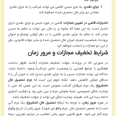
خواهد شد.
جزای نقدی:
به جای حبس، قاضی می تواند مرتکب را به جزای نقدی
معادل دو برابر مال تحصیل شده محکوم کند.
اختیارات قاضی در تعیین مجازات:
قاضی در مورد حبس و جزای نقدی دارای
اختیار است. به این معنا که علاوه بر رد مال، می تواند یا حکم به حبس
صادر کند یا حکم به جزای نقدی. قاضی با در نظر گرفتن اوضاع و احوال
پرونده، شخصیت مجرم، میزان مال تحصیل شده و سایر جهات قانونی، یکی
از این دو مجازات را انتخاب خواهد کرد.
شرایط تخفیف مجازات و مرور زمان
در صورتی که در پرونده، جهات تخفیف مجازات (مانند اظهار ندامت،
همکاری با مراجع قضایی، یا وضعیت خاص مرتکب) وجود داشته باشد،
دادگاه می تواند مجازات حبس را به جزای نقدی تبدیل کند یا میزان آن را تا
حداقل ممکن کاهش دهد. نکته مهم این است که
جرم تحصیل مال
نامشروع
یک جرم غیرقابل گذشت عمومی است، به این معنی که حتی با
رضایت شاکی خصوصی، جنبه عمومی جرم از بین نمی رود و تعقیب کیفری
ادامه پیدا می کند، هرچند رضایت شاکی می تواند از جهات تخفیف باشد.
در مورد
مرور زمان
، با توجه به اینکه
تحصیل مال نامشروع
یک جرم آنی
است (به محض تحصیل مال، جرم واقع می شود)، مرور زمان از تاریخ وقوع
جرم آغاز می شود. طبق قانون، مرور زمان تعقیب در جرایم تعزیری درجه