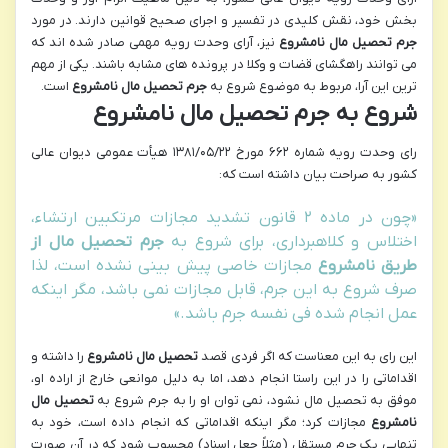
بخش خود، نقش کلیدی در تفسیر و اجرای صحیح قوانین دارند. در مورد
جرم تحصیل مال نامشروع
نیز، آرای وحدت رویه مهمی صادر شده اند که
می توانند راهگشای قضات و وکلا در پرونده های مشابه باشند. یکی از مهم
ترین این آرا، مربوط به موضوع شروع به
جرم تحصیل مال نامشروع
است.
شروع به جرم تحصیل مال نامشروع
رای وحدت رویه شماره ۶۶۲ مورخ ۱۳۸۱/۰۵/۲۲ هیأت عمومی دیوان عالی
کشور به صراحت بیان داشته است که:
«چون در ماده ۲ قانون تشدید مجازات مرتکبین ارتشاء،
اختلاس و کلاهبرداری، برای شروع به
جرم تحصیل مال از
طریق نامشروع
مجازات خاصی پیش بینی نشده است، لذا
صرف شروع به این جرم، قابل مجازات نمی باشد، مگر اینکه
عمل انجام شده فی نفسه جرم باشد.»
این رای به این معناست که اگر فردی قصد
تحصیل مال نامشروع
را داشته و
اقداماتی را در این راستا انجام دهد، اما به دلیل موانعی خارج از اراده او،
موفق به تحصیل مال نشود، نمی توان او را به جرم شروع به
تحصیل مال
نامشروع
مجازات کرد؛ مگر اینکه اقداماتی که انجام داده است، خود به
تنهایی یک جرم مستقل (مثلاً جعل اسناد) محسوب شود که در آن صورت