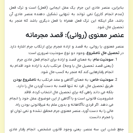
بنابراین، عنصر مادی این جرم یک عمل ایجابی (فعل) است و ترک فعل
(عدم انجام کاری) نمی تواند به تنهایی تشکیل دهنده عنصر مادی آن
باشد، مگر اینکه این ترک فعل همراه با فعل دیگری باشد که منجر به
تحصیل مال شود.
عنصر معنوی (روانی): قصد مجرمانه
عنصر معنوی یا روانی، به قصد و اراده مجرم برای ارتکاب جرم اشاره دارد.
در
تحصیل مال نامشروع
، وجود دو نوع سوءنیت ضروری است:
سوءنیت عام:
به معنای قصد و اراده برای انجام فعل مادی جرم
(یعنی قصد تحصیل مال یا وجه). مرتکب باید با اراده خود اقدام به
انجام رفتارهایی کند که منجر به کسب مال شود.
سوءنیت خاص:
به معنای آگاهی و عمد مرتکب به
نامشروع بودن
طریق تحصیل مال. فرد نه تنها قصد به دست آوردن مال را دارد،
بلکه می داند راهی که برای تحصیل مال انتخاب کرده، فاقد
مشروعیت قانونی است و با آگاهی از این موضوع، عمل خود را انجام
می دهد. اگر فردی ناآگاهانه و بدون علم به غیرقانونی بودن راه،
مالی را به دست آورد، عنصر معنوی جرم محقق نشده و نمی توان او
را مجرم دانست.
جمع شدن این سه عنصر، یعنی وجود قانون مشخص، انجام رفتار مادی