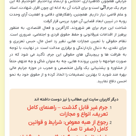
جرایمی همچون کلاهبرداری، اختلاس و ارتشاء پرداختیم. آموختیم که این
جرم یک جرم
آنّی
است و برای اثبات آن به ادله ای چون اقرار، شهادت، اسناد
و علم قاضی نیاز داریم. همچنین، راهکارهای دفاعی و اهمیت آرای وحدت
رویه در تبیین ابعاد قضایی آن مورد بررسی قرار گرفت.
شناخت این جرم برای هر شهروند، کارآفرین و فعال اقتصادی، به منظور
پرهیز از اقدامات غیرقانونی و حفظ حقوق فردی و اجتماعی، ضروری است.
نظام حقوقی با تعیین مجازات هایی نظیر رد اصل مال، حبس تعزیری و
جزای نقدی، به دنبال بازدارندگی و برقراری عدالت است. در نهایت، با توجه
به ظرافت ها و پیچیدگی های حقوقی این جرم، تأکید می شود که در
صورت مواجهه با چنین پرونده هایی، چه به عنوان شاکی و چه متهم، حتماً
از مشاوره و پشتیبانی یک وکیل متخصص و مجرب در حوزه جرایم مالی
بهره مند شوید تا بهترین تصمیمات را اتخاذ کرده و از حقوق خود به نحو
احسن دفاع نمایید.
دیگر کاربران سایت این مطالب را نیز دوست داشته اند
جرم غیر قابل گذشت – راهنمای کامل
تعریف، انواع و مجازات
رجوع از هبه معوض: شرایط و قوانین
کامل (صفر تا صد)