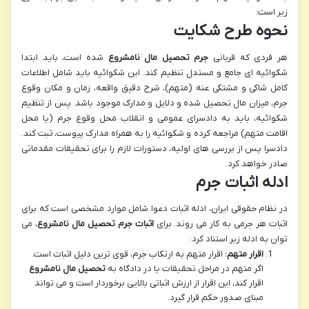
زیر است:
نحوه طرح شکایت
هر فردی که قربانی
جرم تحصیل مال نامشروع
شده است، باید ابتدا
شکوائیه ای جامع و مستدل تنظیم کند. این شکوائیه باید شامل اطلاعات
کامل شاکی و مشتکی عنه (متهم)، شرح دقیق واقعه، زمان و مکان وقوع
جرم، میزان مال تحصیل شده و دلایل و مدارک موجود باشد. پس از تنظیم
شکوائیه، باید به دادسرای عمومی و انقلاب محل وقوع جرم (یا محل
اقامت متهم) مراجعه کرده و شکوائیه را به همراه مدارک پیوست، ثبت کند.
دادسرا پس از بررسی های اولیه، دستورات لازم را برای تحقیقات مقدماتی
صادر خواهد کرد.
ادله اثبات جرم
در نظام حقوقی ایران، ادله اثبات دعوا شامل موارد مشخصی است که برای
اثبات هر جرمی به کار می روند. برای
اثبات جرم تحصیل مال نامشروع
، می
توان به ادله زیر استناد کرد:
اقرار متهم:
اقرار متهم به ارتکاب جرم، قوی ترین دلیل اثبات است.
اگر متهم در مراحل تحقیقات یا در دادگاه به
تحصیل مال نامشروع
اقرار کند، این اقرار از ارزش اثباتی بالایی برخوردار است و می تواند
مبنای صدور حکم قرار گیرد.