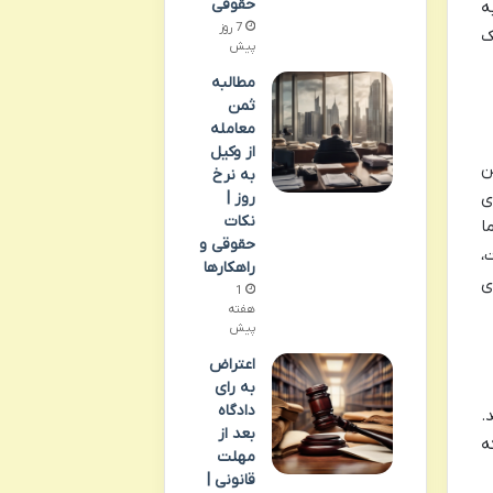
حقوقی
ه
7 روز
ک
پیش
مطالبه
ثمن
معامله
از وکیل
ن
به نرخ
ی
روز |
نکات
ا
حقوقی و
،
راهکارها
ی
1
هفته
پیش
اعتراض
به رای
دادگاه
.
بعد از
ه
مهلت
قانونی |