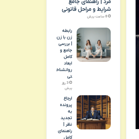
مرد | راهنمای جامع
شرایط و مراحل قانونی
8 ساعت پیش
رابطه
زن با زن
| بررسی
جامع و
کامل
ابعاد
روانشناخ
تی
3 روز
پیش
ارجاع
پرونده
به
تجدید
نظر |
راهنمای
کامل