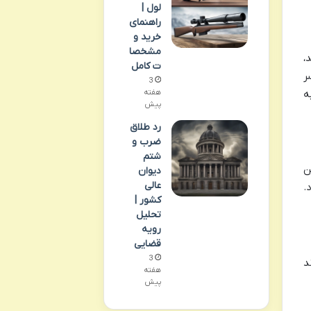
لول |
راهنمای
خرید و
مشخصا
ه اند،
ت کامل
ر
3
ه
هفته
پیش
رد طلاق
ضرب و
شتم
ن
دیوان
عالی
.
کشور |
تحلیل
رویه
قضایی
3
د
هفته
پیش