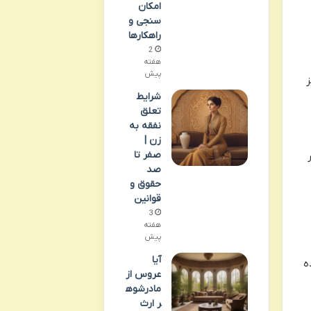
امکان
سنجی و
راهکارها
2
هفته
پیش
ز
شرایط
تعلق
نفقه به
زن |
صفر تا
صد
حقوق و
قوانین
3
هفته
پیش
آیا
ه
عروس از
مادرشوه
ر ارث