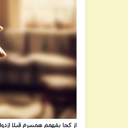
از کجا بفهمم همسرم قبلا ازدوا