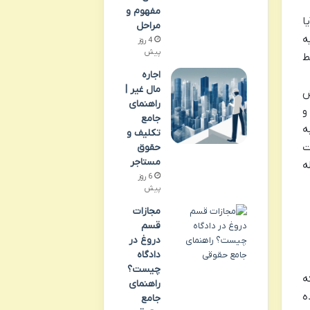
مفهوم و
ا
مراحل
ه
4 روز
پیش
ط
اجاره
مال غیر |
ش
راهنمای
و
جامع
ه
تکلیف و
ت
حقوق
مستاجر
ه
6 روز
پیش
مجازات
قسم
دروغ در
دادگاه
چیست؟
ه
راهنمای
ه
جامع