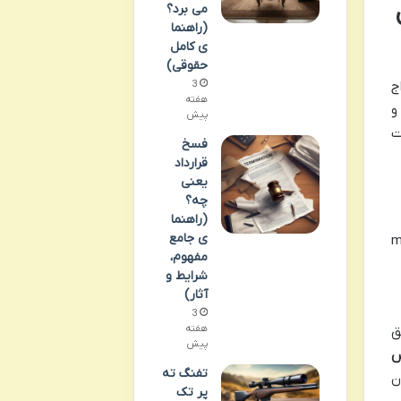
می برد؟
(راهنما
ی کامل
حقوقی)
ج
3
هفته
و
پیش
ت
فسخ
قرارداد
یعنی
چه؟
(راهنما
ی جامع
m
مفهوم،
شرایط و
آثار)
3
هفته
ق
پیش
تفنگ ته
ن
پر تک